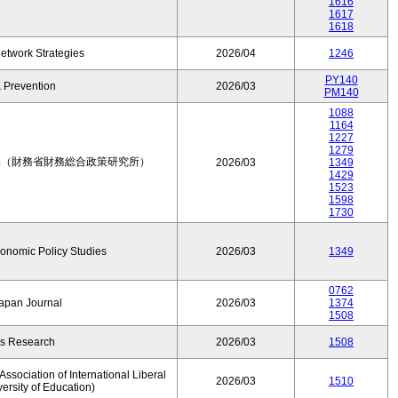
1616
1617
1618
etwork Strategies
2026/04
1246
PY140
 Prevention
2026/03
PM140
1088
1164
1227
1279
集（財務省財務総合政策研究所）
2026/03
1349
1429
1523
1598
1730
conomic Policy Studies
2026/03
1349
0762
Japan Journal
2026/03
1374
1508
rs Research
2026/03
1508
ssociation of International Liberal
2026/03
1510
versity of Education)