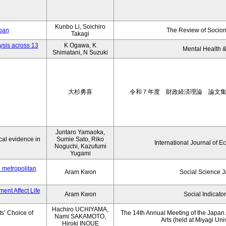
Kunbo Li, Soichiro
apan
The Review of Socion
Takagi
ysis across 13
K Ogawa, K
Mental Health &
Shimatani, N Suzuki
大杉勇喜
令和７年度 財政経済理論 論文
Juntaro Yamaoka,
al evidence in
Sumie Sato, Riko
International Journal of E
Noguchi, Kazufumi
Yugami
o metropolitan
Aram Kwon
Social Science 
ent Affect Life
Aram Kwon
Social Indicato
Hachiro UCHIYAMA,
s’ Choice of
The 14th Annual Meeting of the Japan A
Nami SAKAMOTO,
Arts (held at Miyagi Uni
Hiroki INOUE