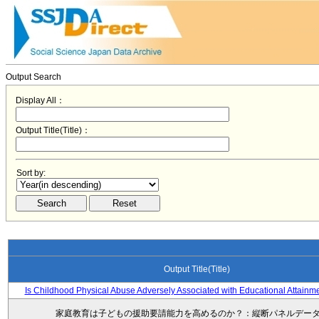
Output Search
Display All：
Output Title(Title)：
Sort by:
Output Title(Title)
Is Childhood Physical Abuse Adversely Associated with Educational Attainm
家庭教育は子どもの援助要請能力を高めるのか？：縦断パネルデー