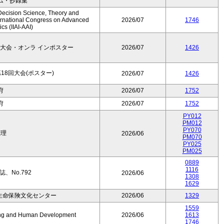
ム・抄録集
Decision Science, Theory and
ernational Congress on Advanced
2026/07
1746
cs (IIAI-AAI)
大会・オンラ インポスター
2026/07
1426
8回大会(ポスター)
2026/07
1426
府
2026/07
1752
府
2026/07
1752
PY012
PM012
PY070
数理
2026/06
PM070
PY025
PM025
0889
1116
、No.792
2026/06
1308
1629
生命保険文化センター
2026/06
1329
1559
Aging and Human Development
2026/06
1613
1746