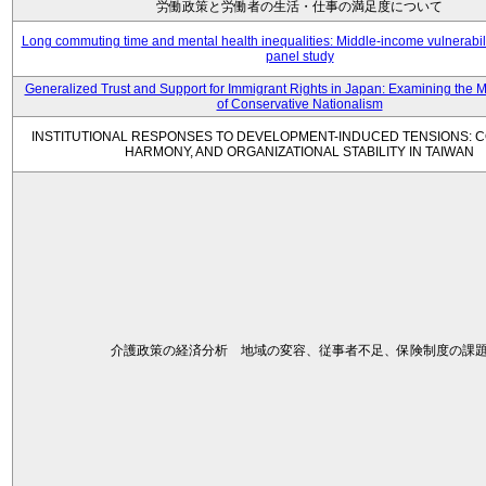
労働政策と労働者の生活・仕事の満足度について
Long commuting time and mental health inequalities: Middle-income vulnerabil
panel study
Generalized Trust and Support for Immigrant Rights in Japan: Examining the 
of Conservative Nationalism
INSTITUTIONAL RESPONSES TO DEVELOPMENT-INDUCED TENSIONS: C
HARMONY, AND ORGANIZATIONAL STABILITY IN TAIWAN
介護政策の経済分析 地域の変容、従事者不足、保険制度の課