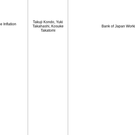
Takuji Kondo, Yuki
 Inflation
Takahashi, Kosuke
Bank of Japan Work
Takatomi