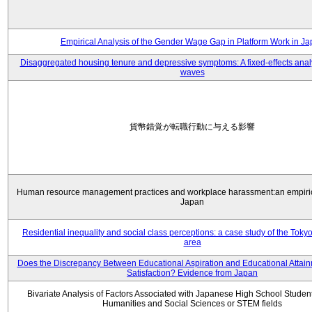
Empirical Analysis of the Gender Wage Gap in Platform Work in J
Disaggregated housing tenure and depressive symptoms: A fixed-effects anal
waves
貨幣錯覚が転職行動に与える影響
Human resource management practices and workplace harassment:an empiric
Japan
Residential inequality and social class perceptions: a case study of the Toky
area
Does the Discrepancy Between Educational Aspiration and Educational Attainm
Satisfaction? Evidence from Japan
Bivariate Analysis of Factors Associated with Japanese High School Student
Humanities and Social Sciences or STEM fields