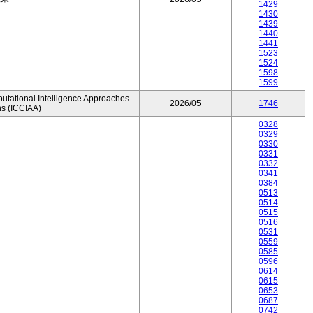
1429
1430
1439
1440
1441
1523
1524
1598
1599
utational Intelligence Approaches
2026/05
1746
ns (ICCIAA)
0328
0329
0330
0331
0332
0341
0384
0513
0514
0515
0516
0531
0559
0585
0596
0614
0615
0653
0687
0742