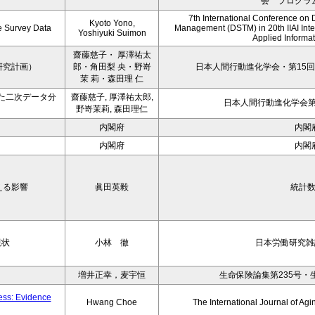
会 プログラ
7th International Conference on 
Kyoto Yono,
ce Survey Data
Management (DSTM) in 20th IIAI Int
Yoshiyuki Suimon
Applied Informati
齋藤慈子・ 厚澤祐太
研究計画）
郎・角田梨 央・野嵜
日本人間行動進化学会・第15回
茉 莉・森田理 仁
た二次データ分
齋藤慈子, 厚澤祐太郎,
日本人間行動進化学会第1
野嵜茉莉, 森田理仁
内閣府
内閣
内閣府
内閣
える影響
眞田英毅
統計
現状
小林 徹
日本労働研究雑誌
増井正幸，麦宇恒
生命保険論集第235号・
ness: Evidence
Hwang Choe
The International Journal of 