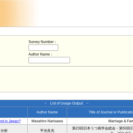
Survey Number：
Author Name：
− List of Usage Output −
Author Name
Title of Journal or Publicat
ent in Japan?
Masahiro Narisawa
Marriage & Fa
第23回日本うつ病学会総会・第50回
タ分析
平光良充