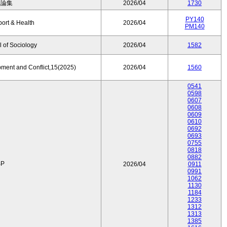
済論集
2026/04
1730
PY140
port & Health
2026/04
PM140
 of Sociology
2026/04
1582
pment and Conflict,15(2025)
2026/04
1560
0541
0598
0607
0608
0609
0610
0692
0693
0755
0818
0882
P
2026/04
0911
0991
1062
1130
1184
1233
1312
1313
1385