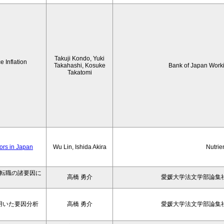
Takuji Kondo, Yuki
 Inflation
Takahashi, Kosuke
Bank of Japan Work
Takatomi
iors in Japan
Wu Lin, Ishida Akira
Nutrie
の転職の諸要因に
高橋 勇介
愛媛大学法文学部論集社
用いた要因分析
高橋 勇介
愛媛大学法文学部論集社