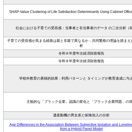
SHAP-Value Clustering of Life Satisfaction Determinants Using Cabinet Offi
社会における子育ての受容感：当事者と非当事者のデータ の二次分析（
子育ての受容感が高まる経路は親と非親で異なるか：共同繁殖の理論を踏まえ
析
令和８年度年次経済財政報告
令和８年度年次経済財政報告
学校外教育の累積的効果：利用パターンと タイミングが教育達成に与
主観的な「ブラック企業」認識の変化と「ブラック企業問題」の
遺産動機の男女差と保険加入の分析
Age Differences in the Association Between Subjective Isolation and Loneli
from a Hybrid Panel Model