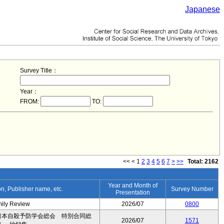
Japanese
Survey Title：
Year：
FROM:
TO:
<<
<
1
2
3
4
5
6
7
>
>>
Total: 2162
Year and Month of
ion, Publisher name, etc.
Survey Number
Presentation
mily Review
2026/07
0800
日本自殺予防学会総会 特別合同総
2026/07
1571