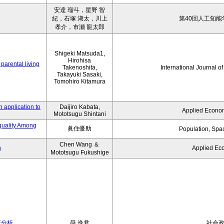
安達 瑠斗，星野 智
紀，石塚 湖太，川上
第40回人工知能
孝介，市瀬 龍太郎
Shigeki Matsuda1,
Hirohisa
parental living
Takenoshita,
International Journal o
Takayuki Sasaki,
Tomohiro Kitamura
 application to
Daijiro Kabata,
Applied Econom
Mototsugu Shintani
quality Among
眞住優助
Population, Spa
Chen Wang ＆
n
Applied Ec
Mototsugu Fukushige
証分析
聶 逸君
社会