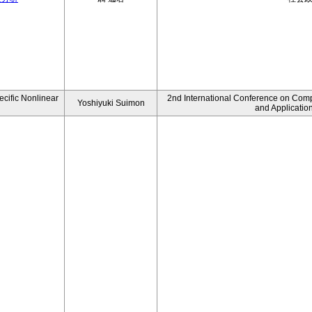
ecific Nonlinear
2nd International Conference on Comp
Yoshiyuki Suimon
and Applicatio