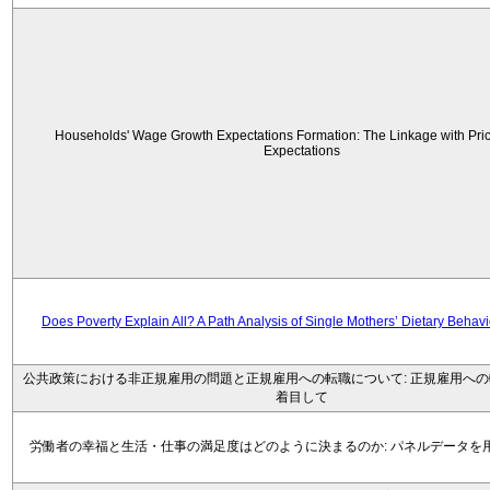
Households' Wage Growth Expectations Formation: The Linkage with Price
Expectations
Does Poverty Explain All? A Path Analysis of Single Mothers’ Dietary Behav
公共政策における非正規雇用の問題と正規雇用への転職について: 正規雇用へ
着目して
労働者の幸福と生活・仕事の満足度はどのように決まるのか: パネルデータを