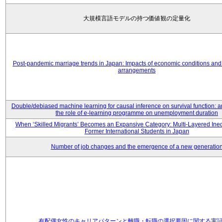
大規模言語モデルの持つ価値観の定量化
Post-pandemic marriage trends in Japan: Impacts of economic conditions and 
arrangements
Double/debiased machine learning for causal inference on survival function: an
the role of e-learning programme on unemployment duration
When ‘Skilled Migrants’ Becomes an Expansive Category: Multi-Layered Ine
Former International Students in Japan
Number of job changes and the emergence of a new generatio
有配偶女性のキャリアパターンと離職・転職の選択要因に関する実