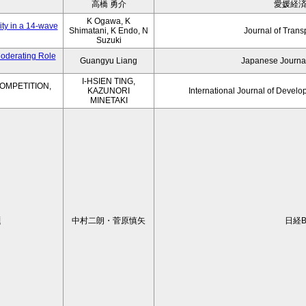
高橋 勇介
愛媛経
K Ogawa, K
ity in a 14-wave
Shimatani, K Endo, N
Journal of Trans
Suzuki
Moderating Role
Guangyu Liang
Japanese Journal
I-HSIEN TING,
OMPETITION,
KAZUNORI
International Journal of Develo
MINETAKI
題
中村二朗・菅原慎矢
日経B