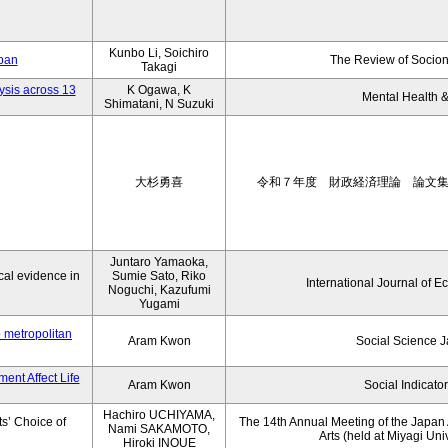
Kunbo Li, Soichiro
apan
The Review of Socion
Takagi
ysis across 13
K Ogawa, K
Mental Health &
Shimatani, N Suzuki
大杉勇喜
令和７年度 財政経済理論 論文
Juntaro Yamaoka,
al evidence in
Sumie Sato, Riko
International Journal of E
Noguchi, Kazufumi
Yugami
o metropolitan
Aram Kwon
Social Science 
ent Affect Life
Aram Kwon
Social Indicato
Hachiro UCHIYAMA,
s’ Choice of
The 14th Annual Meeting of the Japan A
Nami SAKAMOTO,
Arts (held at Miyagi Uni
Hiroki INOUE