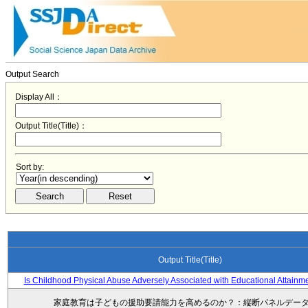
Output Search
Display All：
Output Title(Title)：
Sort by:
Output Title(Title)
Is Childhood Physical Abuse Adversely Associated with Educational Attainm
家庭教育は子どもの援助要請能力を高めるのか？：縦断パネルデー