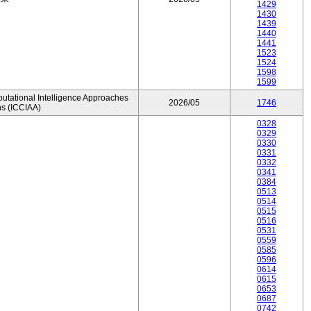
1429
1430
1439
1440
1441
1523
1524
1598
1599
utational Intelligence Approaches
2026/05
1746
ns (ICCIAA)
0328
0329
0330
0331
0332
0341
0384
0513
0514
0515
0516
0531
0559
0585
0596
0614
0615
0653
0687
0742