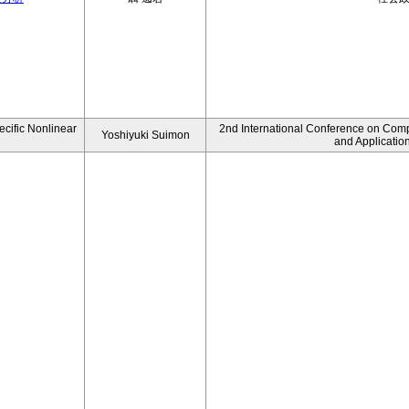
ecific Nonlinear
2nd International Conference on Comp
Yoshiyuki Suimon
and Applicatio