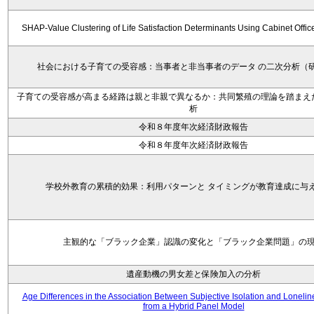
SHAP-Value Clustering of Life Satisfaction Determinants Using Cabinet Offi
社会における子育ての受容感：当事者と非当事者のデータ の二次分析（
子育ての受容感が高まる経路は親と非親で異なるか：共同繁殖の理論を踏まえ
析
令和８年度年次経済財政報告
令和８年度年次経済財政報告
学校外教育の累積的効果：利用パターンと タイミングが教育達成に与
主観的な「ブラック企業」認識の変化と「ブラック企業問題」の
遺産動機の男女差と保険加入の分析
Age Differences in the Association Between Subjective Isolation and Loneli
from a Hybrid Panel Model