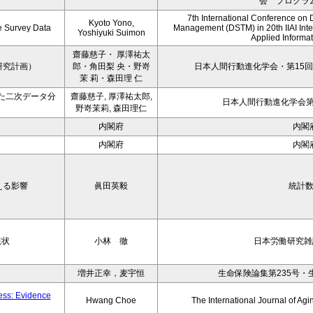
会 プログラ
7th International Conference on 
Kyoto Yono,
ce Survey Data
Management (DSTM) in 20th IIAI Int
Yoshiyuki Suimon
Applied Informati
齋藤慈子・ 厚澤祐太
研究計画）
郎・角田梨 央・野嵜
日本人間行動進化学会・第15回
茉 莉・森田理 仁
た二次データ分
齋藤慈子, 厚澤祐太郎,
日本人間行動進化学会第1
野嵜茉莉, 森田理仁
内閣府
内閣
内閣府
内閣
える影響
眞田英毅
統計
現状
小林 徹
日本労働研究雑誌
増井正幸，麦宇恒
生命保険論集第235号・
ness: Evidence
Hwang Choe
The International Journal of 