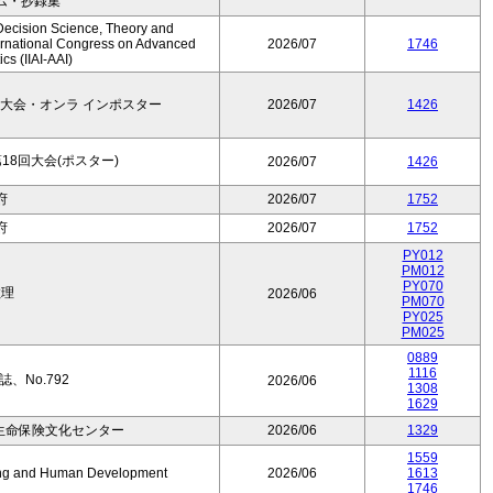
ム・抄録集
Decision Science, Theory and
ernational Congress on Advanced
2026/07
1746
cs (IIAI-AAI)
大会・オンラ インポスター
2026/07
1426
8回大会(ポスター)
2026/07
1426
府
2026/07
1752
府
2026/07
1752
PY012
PM012
PY070
数理
2026/06
PM070
PY025
PM025
0889
1116
、No.792
2026/06
1308
1629
生命保険文化センター
2026/06
1329
1559
Aging and Human Development
2026/06
1613
1746