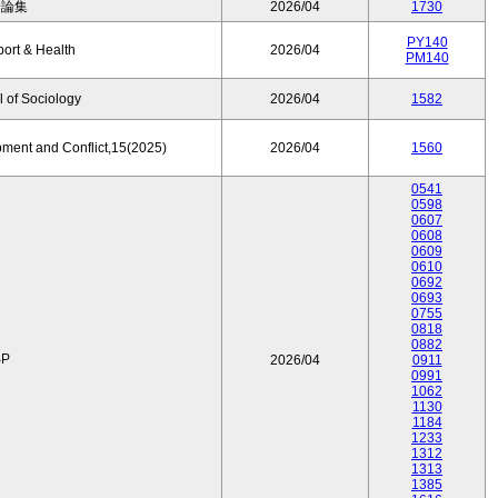
済論集
2026/04
1730
PY140
port & Health
2026/04
PM140
 of Sociology
2026/04
1582
pment and Conflict,15(2025)
2026/04
1560
0541
0598
0607
0608
0609
0610
0692
0693
0755
0818
0882
P
2026/04
0911
0991
1062
1130
1184
1233
1312
1313
1385