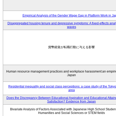
Empirical Analysis of the Gender Wage Gap in Platform Work in J
Disaggregated housing tenure and depressive symptoms: A fixed-effects anal
waves
貨幣錯覚が転職行動に与える影響
Human resource management practices and workplace harassment:an empiric
Japan
Residential inequality and social class perceptions: a case study of the Toky
area
Does the Discrepancy Between Educational Aspiration and Educational Attainm
Satisfaction? Evidence from Japan
Bivariate Analysis of Factors Associated with Japanese High School Student
Humanities and Social Sciences or STEM fields