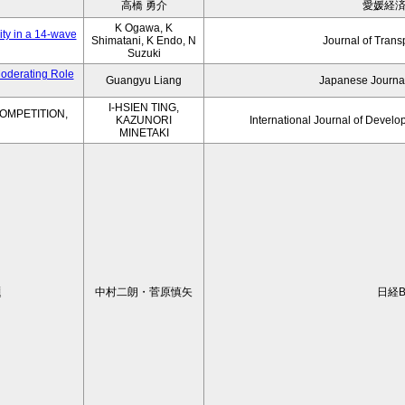
高橋 勇介
愛媛経
K Ogawa, K
ity in a 14-wave
Shimatani, K Endo, N
Journal of Trans
Suzuki
Moderating Role
Guangyu Liang
Japanese Journal
I-HSIEN TING,
OMPETITION,
KAZUNORI
International Journal of Develo
MINETAKI
題
中村二朗・菅原慎矢
日経B