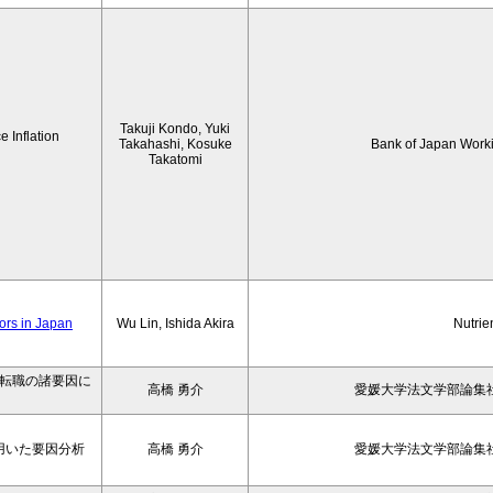
Takuji Kondo, Yuki
 Inflation
Takahashi, Kosuke
Bank of Japan Work
Takatomi
iors in Japan
Wu Lin, Ishida Akira
Nutrie
の転職の諸要因に
高橋 勇介
愛媛大学法文学部論集社
用いた要因分析
高橋 勇介
愛媛大学法文学部論集社