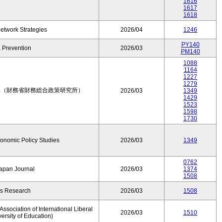
1616
1617
1618
etwork Strategies
2026/04
1246
PY140
 Prevention
2026/03
PM140
1088
1164
1227
1279
集（財務省財務総合政策研究所）
2026/03
1349
1429
1523
1598
1730
conomic Policy Studies
2026/03
1349
0762
Japan Journal
2026/03
1374
1508
rs Research
2026/03
1508
ssociation of International Liberal
2026/03
1510
versity of Education)