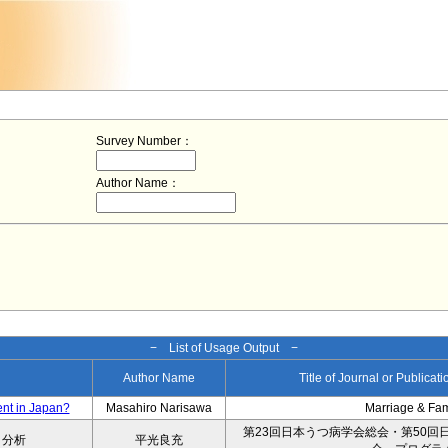
Survey Number：
Author Name：
− List of Usage Output −
Author Name
Title of Journal or Publicat
ent in Japan?
Masahiro Narisawa
Marriage & Fa
第23回日本うつ病学会総会・第50回
タ分析
平光良充