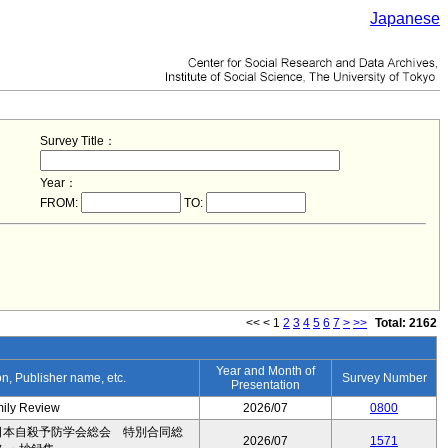
Japanese
Survey Title：
Year：
FROM:
TO:
<<
<
1
2
3
4
5
6
7
>
>>
Total: 2162
Year and Month of
ion, Publisher name, etc.
Survey Number
Presentation
mily Review
2026/07
0800
日本自殺予防学会総会 特別合同総
2026/07
1571