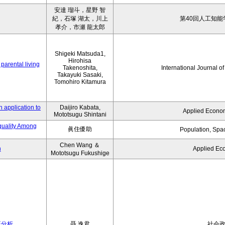
安達 瑠斗，星野 智
紀，石塚 湖太，川上
第40回人工知能
孝介，市瀬 龍太郎
Shigeki Matsuda1,
Hirohisa
parental living
Takenoshita,
International Journal o
Takayuki Sasaki,
Tomohiro Kitamura
 application to
Daijiro Kabata,
Applied Econom
Mototsugu Shintani
quality Among
眞住優助
Population, Spa
Chen Wang ＆
n
Applied Ec
Mototsugu Fukushige
証分析
聶 逸君
社会