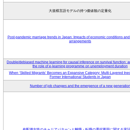
大規模言語モデルの持つ価値観の定量化
Post-pandemic marriage trends in Japan: Impacts of economic conditions and 
arrangements
Double/debiased machine learning for causal inference on survival function: an
the role of e-learning programme on unemployment duration
When ‘Skilled Migrants’ Becomes an Expansive Category: Multi-Layered Ine
Former International Students in Japan
Number of job changes and the emergence of a new generatio
有配偶女性のキャリアパターンと離職・転職の選択要因に関する実