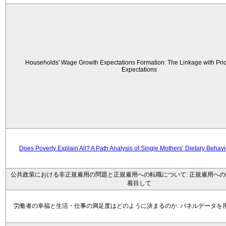
Households' Wage Growth Expectations Formation: The Linkage with Price
Expectations
Does Poverty Explain All? A Path Analysis of Single Mothers’ Dietary Behav
公共政策における非正規雇用の問題と正規雇用への転職について: 正規雇用へ
着目して
労働者の幸福と生活・仕事の満足度はどのように決まるのか: パネルデータを