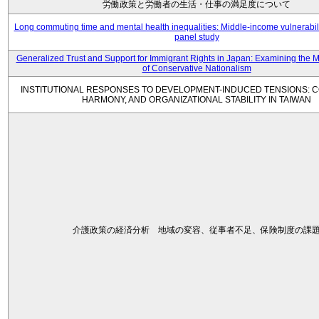
労働政策と労働者の生活・仕事の満足度について
Long commuting time and mental health inequalities: Middle-income vulnerabil
panel study
Generalized Trust and Support for Immigrant Rights in Japan: Examining the 
of Conservative Nationalism
INSTITUTIONAL RESPONSES TO DEVELOPMENT-INDUCED TENSIONS: C
HARMONY, AND ORGANIZATIONAL STABILITY IN TAIWAN
介護政策の経済分析 地域の変容、従事者不足、保険制度の課