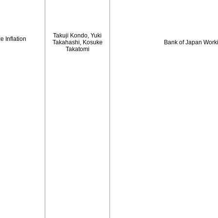
Takuji Kondo, Yuki
 Inflation
Takahashi, Kosuke
Bank of Japan Work
Takatomi