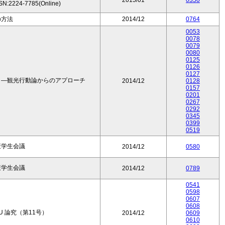
2015/01
0350
SSN:2224-7785(Online)
の方法
2014/12
0764
0053
0078
0079
0080
0125
0126
0127
く―観光行動論からのアプローチ
2014/12
0128
0157
0201
0267
0292
0345
0399
0519
策学生会議
2014/12
0580
策学生会議
2014/12
0789
0541
0598
0607
0608
AU 論究（第11号）
2014/12
0609
0610