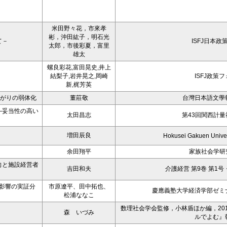
米田野々花，市來孝
彬，沖田紘子，明石光
て－
ISFJ日本政
太郎，市後彩夏，富里
雄太
螺良彩花,富田晃史,井上
結梨子,岩井晃之,岡崎
ISFJ政策
新,梶芳英
ながりの弱体化
董莊敬
台灣日本語文學
―妥当性の高い
太田昌志
第43回関西計
増田辰良
Hokusei Gakuen Univer
余田翔平
家族社会学研
向と施設経営者
吉田和夫
介護経営 第9巻 第1
影響の実証分
市原遼平、田中拓也、
慶應義塾大学経済学部ゼミ
松浦ななこ
数理社会学会監修，小林盾ほか編，20
森 いづみ
ルでよむ』