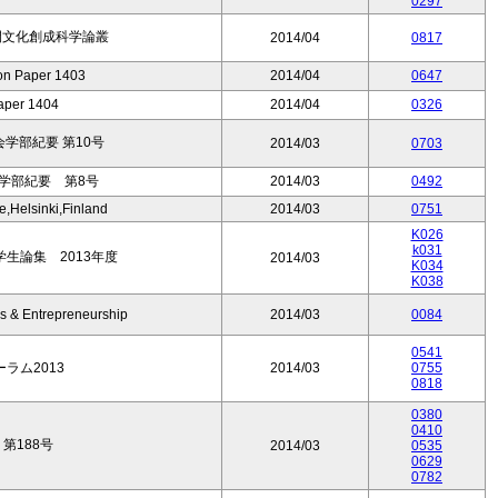
0297
間文化創成科学論叢
2014/04
0817
 Paper 1403
2014/04
0647
aper 1404
2014/04
0326
学部紀要 第10号
2014/03
0703
学部紀要 第8号
2014/03
0492
Helsinki,Finland
2014/03
0751
K026
k031
生論集 2013年度
2014/03
K034
K038
ss & Entrepreneurship
2014/03
0084
0541
ーラム2013
2014/03
0755
0818
0380
0410
第188号
2014/03
0535
0629
0782