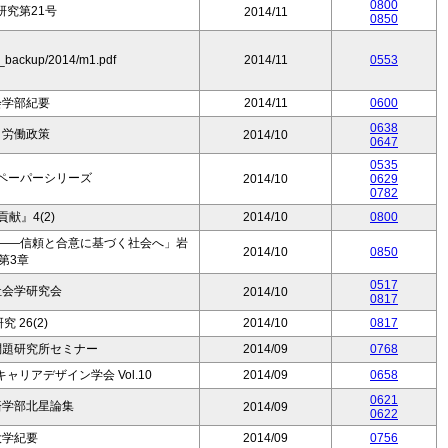
0800
研究第21号
2014/11
0850
un_backup/2014/m1.pdf
2014/11
0553
会学部紀要
2014/11
0600
0638
と労働政策
2014/10
0647
0535
ペーパーシリーズ
2014/10
0629
0782
献』4(2)
2014/10
0800
――信頼と合意に基づく社会へ」岩
2014/10
0850
第3章
0517
社会学研究会
2014/10
0817
 26(2)
2014/10
0817
問題研究所セミナー
2014/09
0768
リアデザイン学会 Vol.10
2014/09
0658
0621
済学部北星論集
2014/09
0622
大学紀要
2014/09
0756