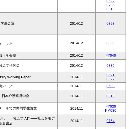
0692
0755
0818
策学生会議
2014/12
0823
フォーラム
2014/12
0850
報（学会誌）
2014/12
PY040
量社会学研究会
2014/12
0836
0621
sity Working Paper
2014/11
0622
究26（2）
2014/11
0500
号・日本介護経営学会
2014/11
0818
PY030
ナールでの共同学生論文
2014/11
PM030
14， 『社会学入門――社会をモデ
2014/11
0764
朝倉書店