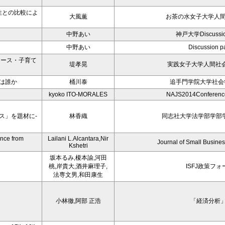
性との比較によ
大風薫
お茶の水女子大学人
中野あい
神戸大学Discussion
中野あい
Discussion p
コース・子育て
堤孝晃
実践女子大学人間社会
は誰か
桶川泰
追手門学院大学社会
kyoko ITO-MORALES
NAJS2014Conference,
ス」を題材に-
林香織
同志社大学法学部学部学
ence from
Lailani L.Alcantara,Nir
Journal of Small Busine
Kshetri
坂本るみ,榎本諭,河田
桃,岸貴大,酒井麻理子,
ISFJ政策フォ
法専文男,和田康生
小林徹,阿部 正浩
「経済分析」