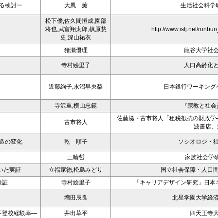
る検討ー
大風 薫
生活社会科学
松下優,佐久間恒成,園部
将也,武富翔太郎,槙原慧
http://www.isfj.net/ronb
史,深山祐衣
猪瀬優理
龍谷大学社
寺村絵里子
人口高齢化
近藤絢子,永沼早央梨
日本銀行ワーキング
寺沢重,横山忠範
『宗教と社会貢
佐藤滋・古市将人「租税抵抗の財政学
古市将人
波書店、
造の変化
乾 順子
ソシオロジ・
三輪哲
家族社会学研究
いた実証
立福家徳,松島みどり
国立社会保障・人口
検証
寺村絵里子
「キャリアデザイン研究」日本キャ
増田辰良
北星学園大学経
不登校経験率―
井出草平
四天王寺