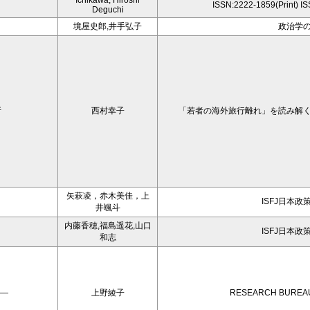
Ichikawa, Hiroshi
ISSN:2222-1859(Print) I
Deguchi
境屋史郎,井手弘子
政治学
析
西村幸子
「若者の海外旅行離れ」を読み解
矢萩凌，赤木美佳，上
ISFJ日本政
井颯斗
内藤香穂,福島遥花,山口
ISFJ日本政
和志
析―
上野綾子
RESEARCH BURE