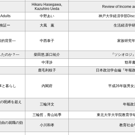
Hikaru Hasegawa,
Review of Income a
Kazuhiro Ueda
 Adults
中野あい
神戸大学経済学部Discuss
検証ー
大風 薫
生活経済学研
済的背景―
中西泰子
家族研究年
したのか？―
柴田悠,坂口祐介
『ソシオロジ』
中澤渉
勁草
鹿毛利枝子
日本政治学会編『年報政治
事と暮らし
内閣府
平成26年版男
eの呪縛を超え
三輪洋文
年報政
三輪哲，青山祐季
東北大学大学院教育学研
経由の就職の効
小川和孝
教育社会