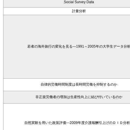
Social Survey Data
計量分析
若者の海外旅行の変化を見る―1991～2005年の大学生データ分
自律的労働時間制度は長時間労働を抑制するのか
非正規労働者の増加は生産性向上に結び付いているのか
自然実験を用いた政策評価―2009年度介護報酬引上げのＤＩＤ分