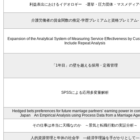
利益表出におけるイデオロギー -選挙・圧力団体・マスメディア
介護労働者の賃金関数の推定-学歴プレミアムと資格プレミアム-
Expansion of the Analytical System of Measuring Service Effectiveness by Cus
Include Repeat Analysis
「1年目」の壁を越える採用・定着管理
SPSSによる応用多変量解析
Hedged bets:preferences for future marriage partners’ earning power in co
Japan An Empirical Analysis using Process Data from a Marriage 
その仕事は本当に天職なのか ～景気と転職行動の実証分析～
人的資源管理と年休の社会学 ―経済学理論を手がかりとして―