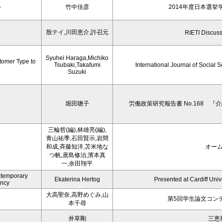
-
竹中佳彦
2014年度日本選
殷テイ,川田恵介,許召元
RIETI Discus
Syuhei Haraga,Michiko
tomer Type to
Tsubaki,Takafumi
International Journai of Social
Suzuki
堀田聰子
労働政策研究報告書 No.168 
三輪哲(編),林雄亮(編),
青山祐季,石田賢示,岩間
和成,斉藤知洋,苫米地な
オー
つ帆,鳶島修治,濱本真
一,余田翔平
ntemporary
Ekaterina Hertog
Presented at Cardiff Univ
Agency
大高聖奈,高野めぐみ,山
第5回学生論文コン
本千尋
井草剛
三恵