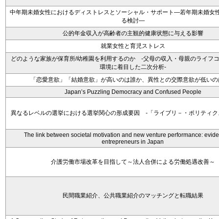
中年期未婚女性におけるディストレスとソーシャル・サポート―若年期未婚女
る検討―
公的年金収入が高齢者の主観的健康状態に与える影響
就業女性と育児ストレス
どのような家族が保育所/幼稚園を利用するのか -父母の収入・母親のライフ
環境に着目した二次分析-
「恋愛意欲」「結婚意欲」が高いのは誰か、異性との交際意欲が低いの
Japan’s Puzzling Democracy and Confused People
異なるレベルの選挙における選挙関心の形成要因 -「ライブリ－・ポリティク
The link between societal motivation and new venture performance: evid
entrepreneurs in Japan
介護労働市場改革を目指して～法人合併による労働処遇改善～
民間職業紹介、公共職業紹介のマッチングと転職結果