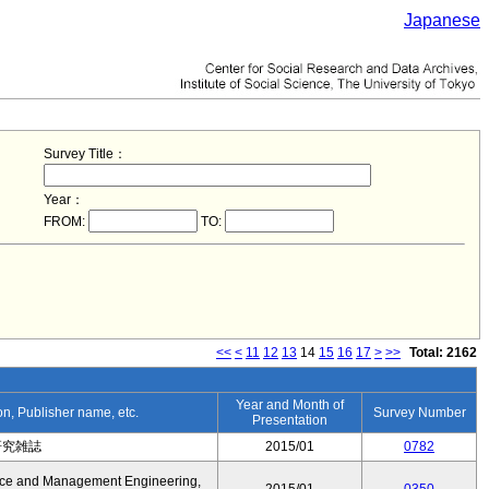
Japanese
Survey Title：
Year：
FROM:
TO:
<<
<
11
12
13
14
15
16
17
>
>>
Total: 2162
Year and Month of
ion, Publisher name, etc.
Survey Number
Presentation
研究雑誌
2015/01
0782
nce and Management Engineering,