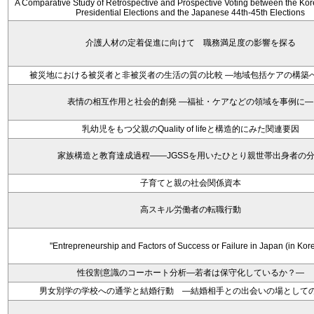
A Comparative Study of Retrospective and Prospective Voting between the Kor
Presidential Elections and the Japanese 44th-45th Elections
介護人材の定着促進に向けて 職務満足度の影響を探る
被災地における被災者と非被災者の生活の質の比較 ―地域包括ケアの構築
表情の相互作用と社会的創発 ―福祉・ケアなどの領域を事例に―
乳幼児をもつ父親のQuality of lifeと構造的にみた関連要因
家族構造と教育達成過程――JGSSを用いたひとり親世帯出身者の
子育てと親の社会関係資本
高スキル労働者の転職行動
"Entrepreneurship and Factors of Success or Failure in Japan (in Kor
性役割意識のコーホート分析―若者は保守化しているか？―
男女別学の学校への通学と結婚行動 ―結婚相手との出会いの場として