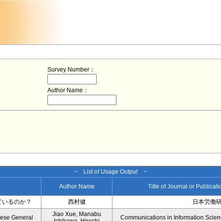
Survey Number：
Author Name：
− List of Usage Output −
Author Name
Title of Journal or Publicat
ているのか？
西村健
日本労働
Jiao Xue, Manabu
nese General
Communications in Information Scie