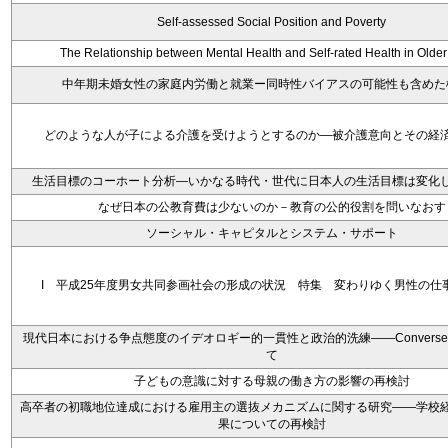
Self-assessed Social Position and Poverty
The Relationship between Mental Health and Self-rated Health in Older
中年期未婚女性の家庭内労働と就業ー同時性バイアスの可能性も含めた
どのような人が子による介護を受けようとするのか―被介護意向とその経
生活目標のコーホート分析―いかなる時代・世代に日本人の生活目標は変化
なぜ日本の公教育費は少ないのか－教育の公的役割を問いなおす
ソーシャル・キャピタルとシステム・サポート
I 平成25年度男女共同参画社会の形成の状況 特集 変わりゆく男性の仕
現代日本における争点態度のイデオロギー的一貫性と政治的洗練――Convers
て
子どもの意識に対する母親の働き方の影響の再検討
高卒者の初職地位達成における雇用主の選抜メカニズムに関する研究――学校
果についての再検討