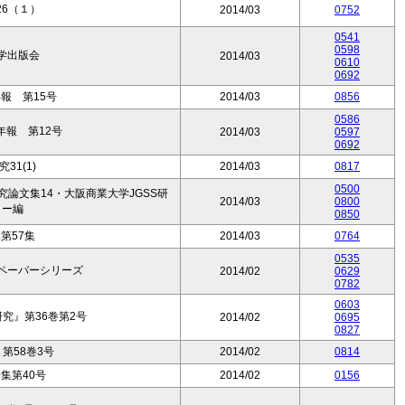
26（１）
2014/03
0752
0541
0598
学出版会
2014/03
0610
0692
年報 第15号
2014/03
0856
0586
年報 第12号
2014/03
0597
0692
31(1)
2014/03
0817
0500
論文集14・大阪商業大学JGSS研
2014/03
0800
ター編
0850
第57集
2014/03
0764
0535
ペーパーシリーズ
2014/02
0629
0782
0603
究』第36巻第2号
2014/02
0695
0827
第58巻3号
2014/02
0814
集第40号
2014/02
0156