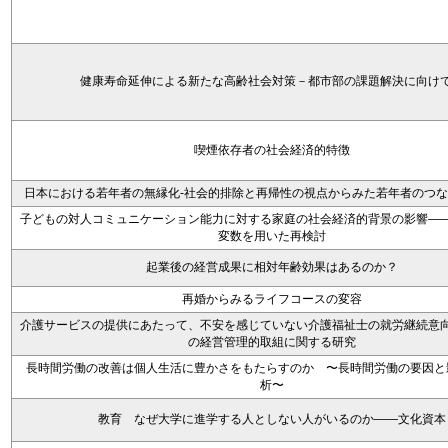
健康寿命延伸による新たな高齢社会対策－都市部の課題解決に向け
喫煙依存者の社会経済的特徴
日本における若年者の無縁化-社会的排除と再帰性の視点からみた若年者のつ
子どもの対人コミュニケーション能力に対する家庭の社会経済的背景の影響―
変数を用いた再検討
起業後の経営成果に相対年齢効果はあるのか？
再婚からみるライフコースの変容
介護サービスの提供にあたって、不安を感じていない介護福祉士の就労継続意
の経営管理的取組に関する研究
長時間労働の改善は個人生活に豊かさをもたらすのか 〜長時間労働の要因と
析〜
教育 なぜ大学に進学する人としない人がいるのか――文化資本