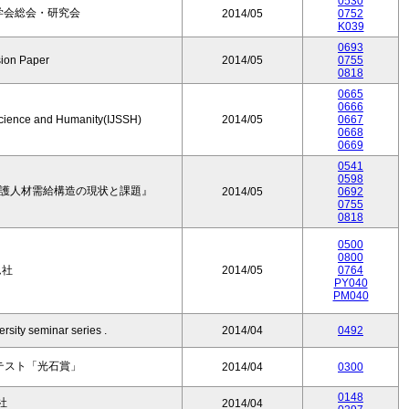
0530
挙学会総会・研究会
2014/05
0752
K039
0693
sion Paper
2014/05
0755
0818
0665
0666
 Science and Humanity(IJSSH)
2014/05
0667
0668
0669
0541
0598
『介護人材需給構造の現状と課題』
2014/05
0692
0755
0818
0500
0800
ム社
2014/05
0764
PY040
PM040
ersity seminar series .
2014/04
0492
テスト「光石賞」
2014/04
0300
0148
社
2014/04