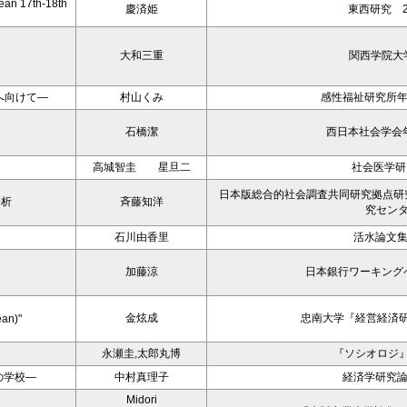
ean 17th-18th
慶済姫
東西研究 
大和三重
関西学院大
へ向けて―
村山くみ
感性福祉研究所
石橋潔
西日本社会学会
高城智圭 星旦二
社会医学研究
日本版総合的社会調査共同研究拠点研究
分析
斉藤知洋
究セン
石川由香里
活水論文集
加藤涼
日本銀行ワーキング
金炫成
忠南大学『経営経済研
ean)"
永瀬圭,太郎丸博
『ソシオロジ』
の学校―
中村真理子
経済学研究論
Midori