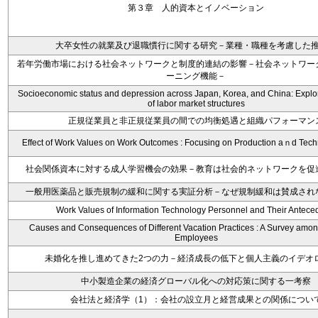
第３章 人的資本とイノベーション
大卒女性の就業及び退職慣行に関する研究－業種・職種を考慮した
若年労働市場における社会ネットワークと制度的連結の影響－社会ネットワー
ーニング機能－
Socioeconomic status and depression across Japan, Korea, and China: Explor
of labor market structures
正規従業員と非正規従業員の間での均衡処遇と組織パフォーマン
Effect of Work Values on Work Outcomes : Focusing on Production aｎd Tech
社会関係資本に対する成人学習機会の効果－教育は社会的ネットワークを促
一般用医薬品と販売規制の緩和に関する実証分析－なぜ規制緩和は賛成され
Work Values of Information Technology Personnel and Their Antece
Causes and Consequences of Different Vacation Practices : A Survey amo
Employees
未婚化を推し進めてきた2つの力－経済成長の低下と個人主義のイデオ
中小製造企業の経済グローバル化への対応策に関する一考察
会社法と経済学（1）：会社の設立月と経営成果との関係につい