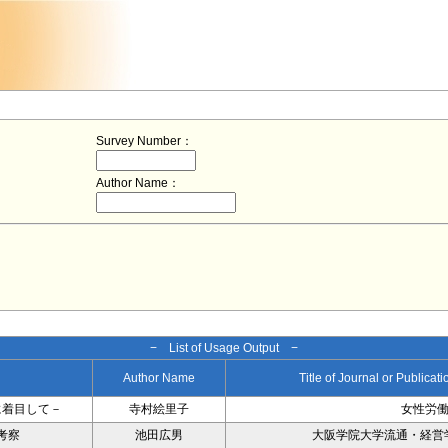
Survey Number：
Author Name：
− List of Usage Output −
Author Name
Title of Journal or Publicat
に着目して－
寺村絵里子
女性労
考察
池田広男
大阪学院大学流通・経営学