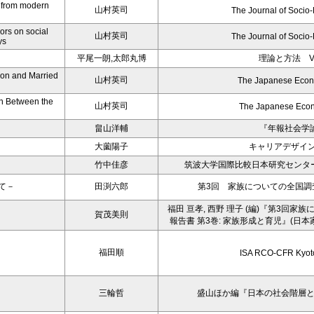
e from modern
山村英司
The Journal of Socio
ors on social
山村英司
The Journal of Socio
ys
平尾一朗,太郎丸博
理論と方法 Vol
ion and Married
山村英司
The Japanese Econ
on Between the
山村英司
The Japanese Eco
畠山洋輔
『年報社会学論
大薗陽子
キャリアデザイ
竹中佳彦
筑波大学国際比較日本研究センタ
て－
田渕六郎
第3回 家族についての全国調査
福田 亘孝, 西野 理子 (編)『第3回家族に
賀茂美則
報告書 第3巻: 家族形成と育児』(日本
福田順
ISA RCO-CFR Kyot
三輪哲
盛山ほか編『日本の社会階層