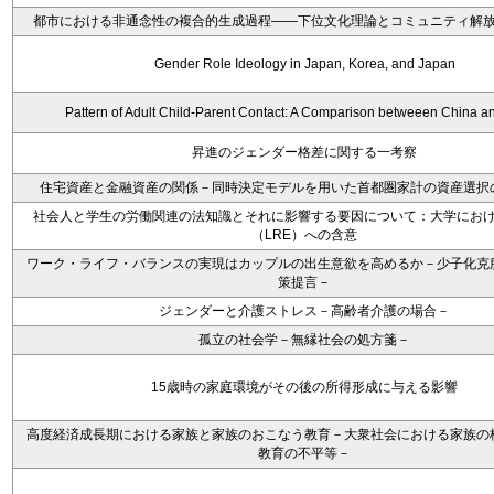
都市における非通念性の複合的生成過程――下位文化理論とコミュニティ解
Gender Role Ideology in Japan, Korea, and Japan
Pattern of Adult Child-Parent Contact: A Comparison betweeen China a
昇進のジェンダー格差に関する一考察
住宅資産と金融資産の関係－同時決定モデルを用いた首都圏家計の資産選択
社会人と学生の労働関連の法知識とそれに影響する要因について：大学にお
（LRE）への含意
ワーク・ライフ・バランスの実現はカップルの出生意欲を高めるか－少子化克
策提言－
ジェンダーと介護ストレス－高齢者介護の場合－
孤立の社会学－無縁社会の処方箋－
15歳時の家庭環境がその後の所得形成に与える影響
高度経済成長期における家族と家族のおこなう教育－大衆社会における家族の
教育の不平等－