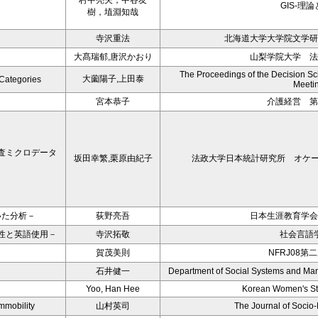
村中亮夫，中谷友
GIS-理
樹，埴淵知哉
寺沢重法
北海道大学大学院文学研
大髙瑞郁,唐沢かおり
山梨学院大学 
The Proceedings of the Decision Sci
大薗陽子,上田泰
 Categories
Meeti
宮本恭子
介護経営 第
査ミクロデータ
坂田幸繁,栗原由紀子
法政大学日本統計研究所 オケージ
いた分析－
荻野亮吾
日本生涯教育学会
性と英語使用－
寺沢拓敬
社会言語学
賀茂美則
NFRJ08第
石井健一
Department of Social Systems and Ma
Yoo, Han Hee
Korean Women's St
mmobility
山村英司
The Journal of Socio