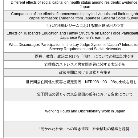
Different effects of social capital on health status among residents: Evidenc
Japan
Comparison of the effects of homeownership by individuals and their neighb
capital formation: Evidence from Japanese General Social Surve
世代間移動レジームにおける非正規雇用の位置
Effects of Husband’s Education and Family Structure on Labor Force Participat
Japanese Women’s Earnings
What Discourages Participation in the Lay Judge System of Japan? Interacti
Secrecy Requirement and Social Networks
医療、教育、政治における「信頼」についての雑誌記事分析
管理職のストレスと男女間差異に関する実証分析
政策空間における政党と有権者
世代間居住関係の変容と規定要因－NFRJ08・03・98の比較を通じ
父子関係の質とその規定要因の近年における変化について
Working Hours and Discretionary Work in Japan
「開かれた社会」への遠き道程―社会移動の構造と趨勢―