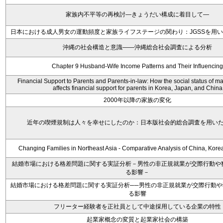
家族内不平等の再検討―きょうだい構成に着目して―
日本における成人男女の運動頻度と家族ライフステージの関わり：JGSSを用
沖縄の社会構造と意識――沖縄総合社会調査による分析
Chapter 9 Husband-Wife Income Patterns and Their Influencing
Financial Support to Parents and Parents-in-law: How the social status of 
affects financial support for parents in Korea, Japan, and China
2000年以降の家族の変化
近年の喫煙規制は人々を幸せにしたのか：日本版社会的総合調査を用い
Changing Families in Northeast Asia - Comparative Analysis of China, Kore
結婚市場における格差問題に関する実証分析－男性の非正規就業が交際行動や
る影響－
結婚市場における格差問題に関する実証分析──男性の非正規就業が交際行動や
る影響
フリーター経験者を正社員として中途採用している企業の特性
起業家概念の変質と起業家社会の構築