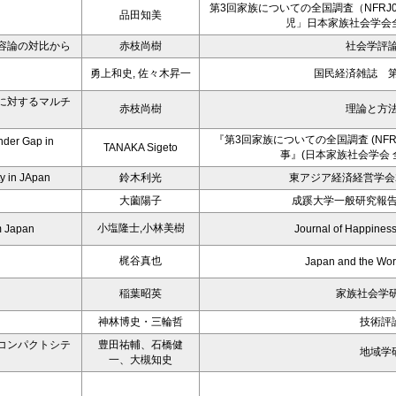
第3回家族についての全国調査（NFRJ
品田知美
児」日本家族社会学会
容論の対比から
赤枝尚樹
社会学評論 
勇上和史, 佐々木昇一
国民経済雑誌 第2
に対するマルチ
赤枝尚樹
理論と方法 
『第3回家族についての全国調査 (NFRJ
nder Gap in
TANAKA Sigeto
事』(日本家族社会学会 
y in JApan
鈴木利光
東アジア経済経営学会2
－
大薗陽子
成蹊大学一般研究報告
小塩隆士,小林美樹
m Japan
Journal of Happiness
梶谷真也
Japan and the Wo
稲葉昭英
家族社会学研究
神林博史・三輪哲
技術評
コンパクトシテ
豊田祐輔、石橋健
地域学
一、大槻知史