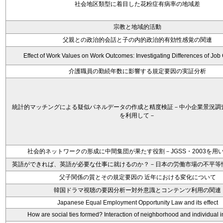
社会地区類型に着目した花粉症有病率の地域差
宗教と地域的活動
父親との政治的会話と子の内的政治的有効性感覚の関連
Effect of Work Values on Work Outcomes: Investigating Differences of Job
介護職員の勤続年数に影響する規定要因の実証分析
統計的マッチングによる疑似パネルデータの作成と精度検証－中小企業景況調
を利用して－
社会的ネットワークの形成に中間集団が果たす役割－JGSS・2003を用
英語ができれば、英語が必要な仕事に就けるのか？－日本の労働市場の不平等
父子関係の質とその規定要因の 近年における変化について
韓国ドラマ視聴の要因分析ー対外意識とコンテンツ利用の関連
Japanese Equal Employment Opportunity Law and its effect
How are social ties formed? Interaction of neighborhood and individual i