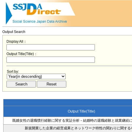
Output Search
Display All：
Output Title(Title)：
Sort by:
Output Title(Title)
既婚女性の退職慣行経験に関する実証分析－結婚時の退職経験と就業継続
新規開業した企業の経営成果とネットワーク特性の関わりに関する