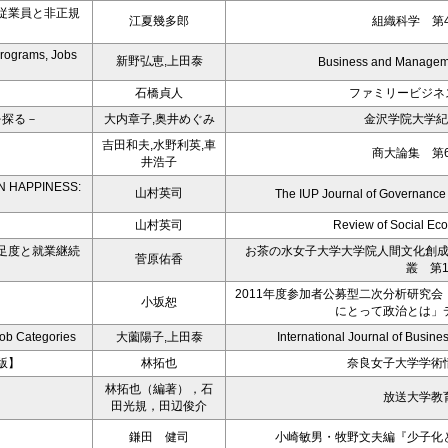
従業員と非正規
江夏幾多郎
組織科学 第4
Programs, Jobs
新野弘恵,上田泰
Business and Manageme
石橋貞人
ファミリービジネ
を探る－
大内章子,奥井めぐみ
金沢学院大学紀
吉田和夫,水野利英,車
商大論集 第6
井浩子
N HAPPINESS:
山村英司
The IUP Journal of Governance 
山村英司
Review of Social Ec
足度と就業継続
お茶の水女子大学大学院人間文化創
菅原佑香
叢 第1
2011年度参加者公募型二次分析研究会
小坂恕
にとって政治とは」
Job Categories
大薗陽子,上田泰
International Journal of Busines
版】
林拓也
奈良女子大学学術
林拓也（編著），石
放送大学教
田光規，田辺俊介
鎌田 健司
小崎敏男・牧野文夫編『少子化