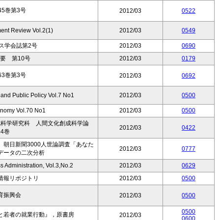
5巻第3号
2012/03
0522
nt Review Vol.2(1)
2012/03
0549
ス学会誌第2号
2012/03
0690
要 第10号
2012/03
0179
3巻第3号
2012/03
0692
and Public Policy Vol.7 No1
2012/03
0500
onomy Vol.70 No1
2012/03
0500
成科学研究科 人間文化創成科学論
2012/03
0422
4巻
 朝日新聞3000人世論調査「あなた
2012/03
0777
データの二次分析
s Administration, Vol.3,No.2
2012/03
0629
情報リポジトリ
2012/03
0500
育振興会
2012/03
0500
0500
と若者の就業行動』，原書房
2012/03
0600