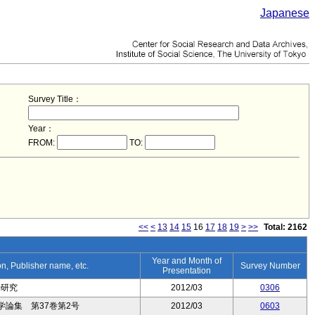
Japanese
Survey Title：
Year：
FROM:
TO:
<<
<
13
14
15
16
17
18
19
>
>>
Total: 2162
Year and Month of
ion, Publisher name, etc.
Survey Number
Presentation
働研究
2012/03
0306
論集 第37巻第2号
2012/03
0603