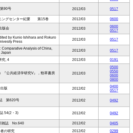
第90号
2012/03
0517
ニングセンター紀要 第15巻
2012/03
0600
0600
出版会
2012/03
0517
dited by Kunio Ishihara and Rokuro
2012/03
0517
ivesity Press
: Comparative Analysis of China,
2012/03
0517
d Japan
究, 4
2012/03
0191
0500
0550
）『公共経済学研究V』，勁草書房
2012/03
0600
0800
0400
学出版
2012/02
0517
 第620号
2012/02
0492
54(2・3)
2012/02
0492
誌 No.640
2012/02
0405
理者の研究
2012/02
0299