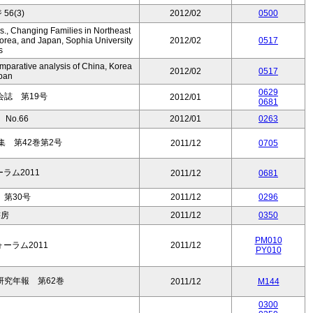
56(3)
2012/02
0500
., Changing Families in Northeast
orea, and Japan, Sophia University
2012/02
0517
s
mparative analysis of China, Korea
2012/02
0517
pan
0629
誌 第19号
2012/01
0681
No.66
2012/01
0263
 第42巻第2号
2011/12
0705
ーラム2011
2011/12
0681
第30号
2011/12
0296
書房
2011/12
0350
PM010
ォーラム2011
2011/12
PY010
究年報 第62巻
2011/12
M144
0300