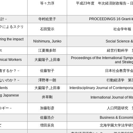
等々力淳
平成23年度 年次経済財政報告－
推計－
寺村絵里子
PROCEEDINGS 16 Grant-In
クによるスクリ
石田賢示
社会学年報 
ing the impact
Nishimura, Junko
Social Science 
ス
江夏幾多郎
経営行動科学 第
Proceedings of the International Sy
nical Workers
大薗陽子,上田泰
and Strate
進するか？－
佐藤智子
日本社会教育学会紀
ないのか？－
澤野孝一朗
行動経済学 第3
dents
大薗陽子,上田泰
Interdisciplinary Journal of Contempor
ng Japanese
井草剛
International Journal of 
ロギー－
加藤彰彦
人口問題研究 第
佐藤浩介
Business & Economi
て
増田辰良
北海学園大学法学研究