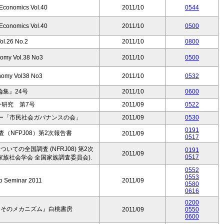
-Economics Vol.40
2011/10
0544
-Economics Vol.40
2011/10
0500
.26 No.2
2011/10
0800
omy Vol.38 No3
2011/10
0500
nomy Vol38 No3
2011/10
0532
集』24号
2011/10
0600
ン研究 第7号
2011/09
0522
ー「市民社会ガバナンスの会」
2011/09
0530
0191
（NFPJ08）第2次報告書
2011/09
0517
ついての全国調査 (NFRJ08) 第2次
0191
2011/09
0517
家族社会学会 全国家族調査委員会).
0552
0553
o Seminar 2011
2011/09
0580
0616
0200
とそのメカニズム』白桃書房
2011/09
0550
0600