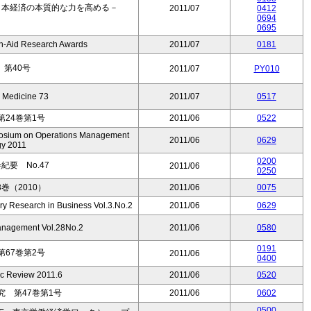
日本経済の本質的な力を高める－
2011/07
0412
0694
0695
-Aid Research Awards
2011/07
0181
第40号
2011/07
PY010
& Medicine 73
2011/07
0517
24巻第1号
2011/06
0522
mposium on Operations Management
2011/06
0629
gy 2011
0200
要 No.47
2011/06
0250
巻（2010）
2011/06
0075
ary Research in Business Vol.3.No.2
2011/06
0629
Management Vol.28No.2
2011/06
0580
0191
67巻第2号
2011/06
0400
c Review 2011.6
2011/06
0520
 第47巻第1号
2011/06
0602
0500