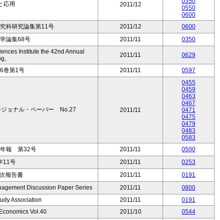
0350
論と応用
2011/12
0550
0600
究科研究論集第11号
2011/12
0600
法学論集68号
2011/11
0350
ences Institute the 42nd Annual
2011/11
0629
ng,
6巻第1号
2011/11
0597
0455
0459
0463
0467
ョナル・ペーパー No.27
2011/11
0471
0475
0479
0483
0583
年報 第32号
2011/11
0500
11号
2011/11
0253
二次報告書
2011/11
0191
nagement Discussion Paper Series
2011/11
0800
udy Association
2011/11
0191
-Economics Vol.40
2011/10
0544