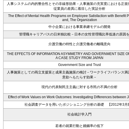
人事システムの内的整合性とその非線形効果－人事施策の充実度における正規
従業員の差異に着目した実証分析
The Effect of Mental Health Programs on Employee Satisfaction with Benefit 
and, The Organization
中小企業における事業承継モデルの開発
管理職キャリアパスの日米独比較－日本の女性管理職比率低迷の原因
介護労働の特性と介護労働者の離職意向
THE EFFECTS OF INFORMATION ASYMMETRY AND GOVERNMENT SIZE O
A CASE STUDY FROM JAPAN
Government Size and Trust
人事施策としての両立支援策と成果主義施策の検討－ワークライフバランス満
意欲へもたらす効果－
現代の代表制民主主義に対する市民の不満の分析
Effect of Work Values on Work Outcomes: Investigating Differences between 
社会調査データを用いたポジショニング分析の基礎 【2012年3月
社会統計学入門
若者の就業行動と婚姻率の低下