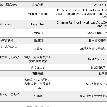
放論の観点から
赤枝尚樹
ソシオロジ 
Kunio Ishihara and Rokuro Tabuchi eds
Michiko Nishino
Asia: Comparative Analysis of China, K
Pres
Chaning Families in Northeast Asia:Co
nd Japan
Feng Zhao
and Ja
小池裕子
日本経営倫理学会
の実証分析－
川脇康生
日本経済研究 
ける法関連教育
上田泰
成蹊大学経済学部論集
服に向けての政
堀順一,有近秀太,中川
ISFJ政策フォ
丈章,坂井健治
菊澤佐江子
家族関係学 
石田光規
勁草
安藤奈々,片桐理沙,中
谷圭祐,野中章秀,森川
ISFJ政策研究フ
裕基
格差と子どもの
小針誠
同志社女子大学学術研