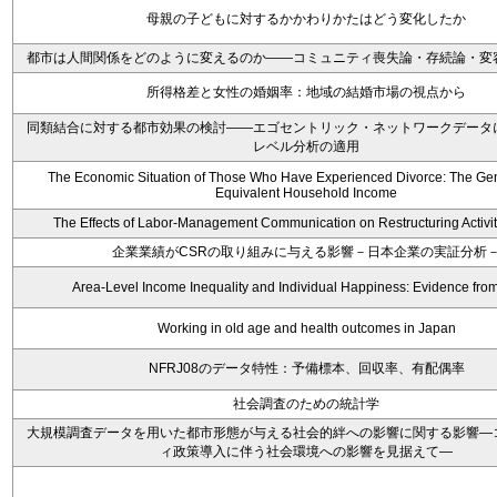
母親の子どもに対するかかわりかたはどう変化したか
都市は人間関係をどのように変えるのか――コミュニティ喪失論・存続論・変
所得格差と女性の婚姻率：地域の結婚市場の視点から
同類結合に対する都市効果の検討――エゴセントリック・ネットワークデータ
レベル分析の適用
The Economic Situation of Those Who Have Experienced Divorce: The Ge
Equivalent Household Income
The Effects of Labor-Management Communication on Restructuring Activit
企業業績がCSRの取り組みに与える影響－日本企業の実証分析
Area-Level Income Inequality and Individual Happiness: Evidence fro
Working in old age and health outcomes in Japan
NFRJ08のデータ特性：予備標本、回収率、有配偶率
社会調査のための統計学
大規模調査データを用いた都市形態が与える社会的絆への影響に関する影響―
ィ政策導入に伴う社会環境への影響を見据えて―