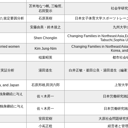
苫米地なつ帆, 三輪哲,
社会学研究
石田賢示
いた規定要因分析
石原英樹
日本女子体育大学スポーツトレー
安藤由美・鈴木規之
九州大学
Changing Families in Northeast Asia,E
Shen Chonglin
Tabuchi,Sophia Un
married women
Changing Families in Northeast Asia
Kim Jung-Nim
Korea, an
稲葉昭英
都市社会研
た実証分析
湯田道生
白井正敏・釜田公良・湯田道生（編著
石原邦雄,田渕六郎
上智大
a, and Japan
独身継続に与え
佐々木昇一
日本労働研究雑誌
独身継続に与え
佐々木昇一
日本労働研究雑誌 
安田宏樹
大原社会問題研究所雑
小嶌正稔
経営者と管