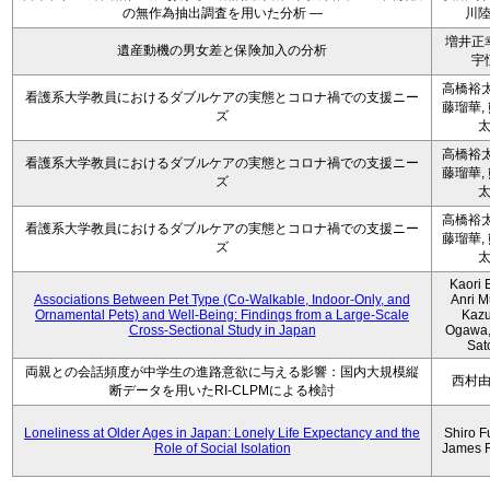
の無作為抽出調査を用いた分析 ―
川
増井正
遺産動機の男女差と保険加入の分析
宇
高橋裕太
看護系大学教員におけるダブルケアの実態とコロナ禍での支援ニー
藤瑠華,
ズ
高橋裕太
看護系大学教員におけるダブルケアの実態とコロナ禍での支援ニー
藤瑠華,
ズ
高橋裕太
看護系大学教員におけるダブルケアの実態とコロナ禍での支援ニー
藤瑠華,
ズ
Kaori 
Associations Between Pet Type (Co-Walkable, Indoor-Only, and
Anri M
Ornamental Pets) and Well-Being: Findings from a Large-Scale
Kaz
Cross-Sectional Study in Japan
Ogawa,
Sat
両親との会話頻度が中学生の進路意欲に与える影響：国内大規模縦
西村
断データを用いたRI-CLPMによる検討
Loneliness at Older Ages in Japan: Lonely Life Expectancy and the
Shiro F
Role of Social Isolation
James 