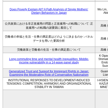
Does Poverty Explain All? A Path Analysis of Single Mothers’
Wu Lin, 
Dietary Behaviors in Japan
Aki
公共政策における非正規雇用の問題と正規雇用への転職について: 正
高橋 
規雇用への転職の諸要因に着目して
労働者の幸福と生活・仕事の満足度はどのように決まるのか: パネル
高橋 
データを用いた要因分析
労働政策と労働者の生活・仕事の満足度について
高橋 
K Oga
Long commuting time and mental health inequalities: Middle-
Shimat
income vulnerability in a 14-wave panel study
Endo
Suz
Generalized Trust and Support for Immigrant Rights in Japan:
Guan
Examining the Moderating Role of Conservative Nationalism
Lia
INSTITUTIONAL RESPONSES TO DEVELOPMENT-INDUCED
I-HSIEN
TENSIONS: COMPETITION, HARMONY, AND ORGANIZATIONAL
KAZU
STABILITY IN TAIWAN
MINE