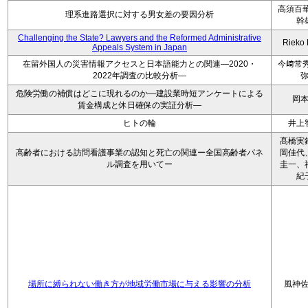
高須百華
理系進路選択に対する男女差の要因分析
幹
Challenging the State? Lawyers and the Reformed Administrative
Rieko
Appeals System in Japan
在留外国人の災害情報アクセスと日本語能力との関連―2020・
今﨑常秀
2022年調査の比較分析―
危険労働の補償はどこに現れるのか―建設業時短アンケートによる
岡
賃金構成と休日確保の実証分析―
ヒトの輪
井上
髙橋実
高齢者における訪問看護事業の認知と死亡の関連ー全国高齢者パネ
岡佳代
ル調査を用いてー
圭一、
紀
場所に縛られない働き方が地域労働市場に与える影響の分析
風神