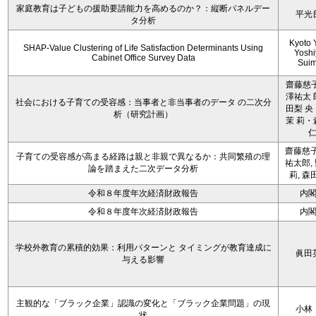
家庭教育は子どもの援助要請能力を高めるのか？：縦断パネルデー
平光
タ分析
Kyoto 
SHAP-Value Clustering of Life Satisfaction Determinants Using
Yoshi
Cabinet Office Survey Data
Sui
齋藤慈子
澤祐太 
社会における子育ての受容感：当事者と非当事者のデータ の二次分
田梨 央
析（研究計画）
茉 莉・
齋藤慈子
子育ての受容感が高まる経路は親と非親で異なるか：共同繁殖の理
祐太郎,
論を踏まえた二次データ分析
莉, 森
令和８年度年次経済財政報告
内
令和８年度年次経済財政報告
内
学校外教育の累積的効果：利用パターンと タイミングが教育達成に
眞田
与える影響
主観的な「ブラック企業」認識の変化と「ブラック企業問題」の現
小林
状