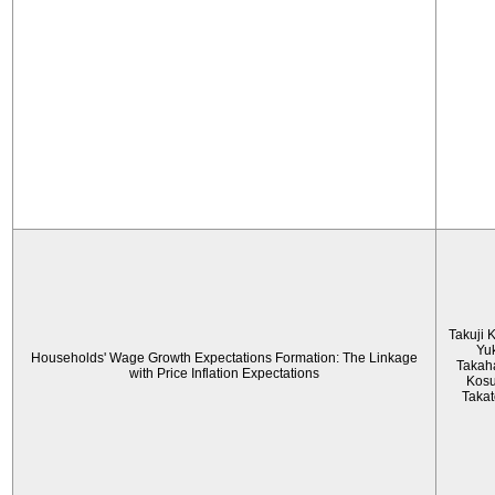
Takuji 
Yu
Households' Wage Growth Expectations Formation: The Linkage
Takah
with Price Inflation Expectations
Kos
Taka