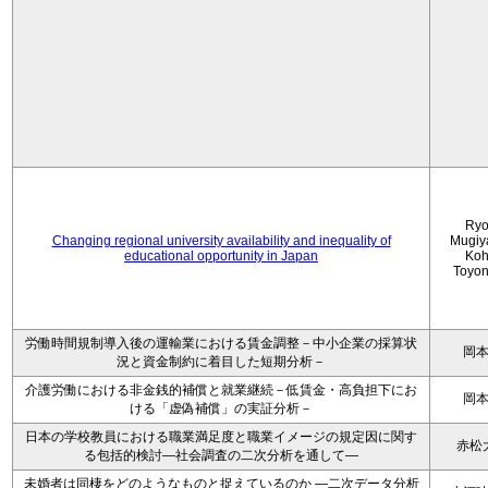
Ryo
Changing regional university availability and inequality of
Mugiy
educational opportunity in Japan
Koh
Toyo
労働時間規制導入後の運輸業における賃金調整－中小企業の採算状
岡
況と資金制約に着目した短期分析－
介護労働における非金銭的補償と就業継続－低賃金・高負担下にお
岡
ける「虚偽補償」の実証分析－
日本の学校教員における職業満足度と職業イメージの規定因に関す
赤松
る包括的検討―社会調査の二次分析を通して―
未婚者は同棲をどのようなものと捉えているのか —二次データ分析