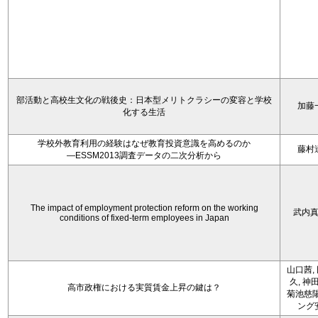
部活動と高校生文化の戦後史：日本型メリトクラシーの変容と学校
加藤
化する生活
学校外教育利用の経験はなぜ教育投資意識を高めるのか
藤村
―ESSM2013調査データの二次分析から
The impact of employment protection reform on the working
武内
conditions of fixed-term employees in Japan
山口茜,
久, 神
高市政権における実質賃金上昇の鍵は？
菊池慈陽
ング