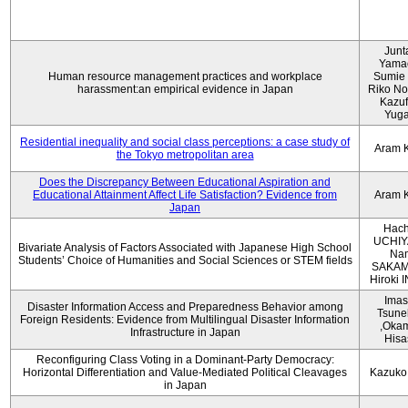
Junt
Yama
Human resource management practices and workplace
Sumie 
harassment:an empirical evidence in Japan
Riko No
Kazu
Yug
Residential inequality and social class perceptions: a case study of
Aram 
the Tokyo metropolitan area
Does the Discrepancy Between Educational Aspiration and
Educational Attainment Affect Life Satisfaction? Evidence from
Aram 
Japan
Hach
UCHIY
Bivariate Analysis of Factors Associated with Japanese High School
Na
Students’ Choice of Humanities and Social Sciences or STEM fields
SAKAM
Hiroki
Imas
Disaster Information Access and Preparedness Behavior among
Tsune
Foreign Residents: Evidence from Multilingual Disaster Information
,Oka
Infrastructure in Japan
Hisa
Reconfiguring Class Voting in a Dominant-Party Democracy:
Horizontal Differentiation and Value-Mediated Political Cleavages
Kazuko
in Japan