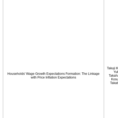
Takuji 
Yu
Households' Wage Growth Expectations Formation: The Linkage
Takah
with Price Inflation Expectations
Kos
Taka