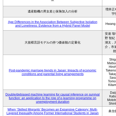
増井正
遺産動機の男女差と保険加入の分析
宇
Age Differences in the Association Between Subjective Isolation
Hwang
and Loneliness: Evidence from a Hybrid Panel Model
安達 瑠
野 智紀
大規模言語モデルの持つ価値観の定量化
湖太，川
介，市瀬
Shig
Matsu
Hiro
Post-pandemic marriage trends in Japan: Impacts of economic
Takeno
conditions and parental living arrangements
Taka
Sasa
Tomo
Kita
Daij
Double/debiased machine learning for causal inference on survival
Kaba
function: an application to the role of e-learning programme on
Motot
unemployment duration
Shin
When ‘Skilled Migrants’ Becomes an Expansive Category: Multi-
眞住
Layered Inequality Among Former International Students in Japan