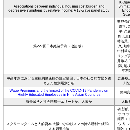
K Oga
Associations between individual housing cost burden and
Shimat
depressive symptoms by relative income: A 13-wave panel study
Endo
Suz
熊谷亮丸
慶司, 
平, 久
郎, 山口
林若葉,
第227回日本経済予測（改訂版）
久, 畑
中村華奈
リング安
井希祐,
陽, 是
平石
中高年期における主観的健康観の規定要因：日本の社会的背景を踏
岩瀬裕三
まえた性別層別分析
川
Wage Premiums and the Impact of the COVID‑19 Pandemic on
武内
Highly Educated Employees in Nine Asian Countries
海外留学と社会階層―エリートか、大衆か
太田
胡 彭航
ウ コ ウ
耀霖（ト
スクリーンタイムと人的資本:大阪中小学校スマホ持込規制の緩和に
ウ リ ン
よる因果推論
瑞汐（イ