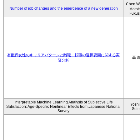
Chen W
Number of job changes and the emergence of a new generation
Motot
Fukus
有配偶女性のキャリアパターンと離職・転職の選択要因に関する実
聶 
証分析
Interpretable Machine Learning Analysis of Subjective Life
Yoshi
Satisfaction: Age-Specific Nonlinear Effects from Japanese National
Sui
Survey