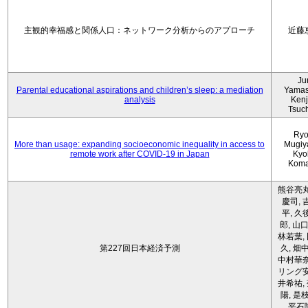
主観的幸福感と関係人口：ネットワーク分析からのアプローチ
近藤
Ju
Parental educational aspirations and children’s sleep: a mediation
Yamas
analysis
Kenji
Tsuc
Ryo
More than usage: expanding socioeconomic inequality in access to
Mugiy
remote work after COVID-19 in Japan
Kyo
Koma
熊谷亮丸
慶司, 
平, 久
郎, 山口
林若葉,
第227回日本経済予測
久, 畑
中村華奈
リング安
井希祐,
陽, 是
平石