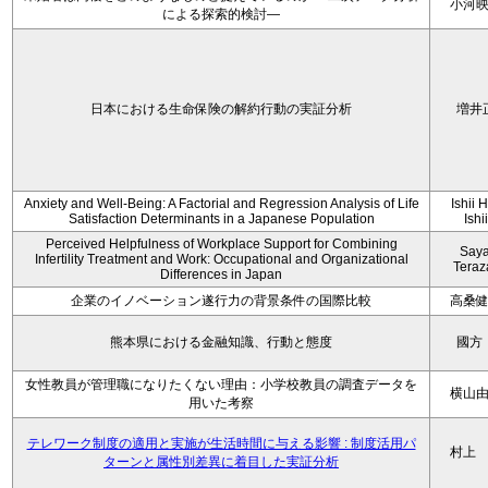
小河
による探索的検討—
日本における生命保険の解約行動の実証分析
増井
Anxiety and Well-Being: A Factorial and Regression Analysis of Life
Ishii 
Satisfaction Determinants in a Japanese Population
Ishi
Perceived Helpfulness of Workplace Support for Combining
Say
Infertility Treatment and Work: Occupational and Organizational
Tera
Differences in Japan
企業のイノベーション遂行力の背景条件の国際比較
高桑
熊本県における金融知識、行動と態度
國方
女性教員が管理職になりたくない理由：小学校教員の調査データを
横山
用いた考察
テレワーク制度の適用と実施が生活時間に与える影響 : 制度活用パ
村上
ターンと属性別差異に着目した実証分析