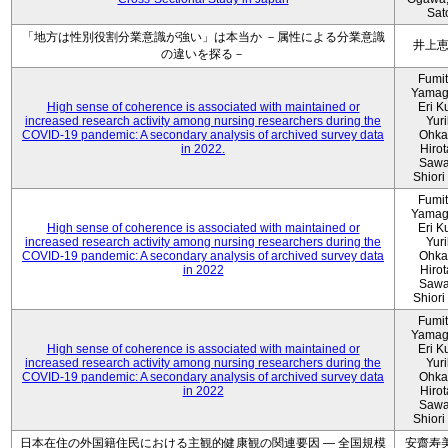
Sat
「地方は性別役割分業意識が強い」は本当か －属性による分業意識
井上
の違いを探る－
Fumi
Yamag
High sense of coherence is associated with maintained or
Eri K
increased research activity among nursing researchers during the
Yur
COVID-19 pandemic: A secondary analysis of archived survey data
Ohka
in 2022.
Hiro
Sawa
Shiori 
Fumi
Yamag
High sense of coherence is associated with maintained or
Eri K
increased research activity among nursing researchers during the
Yur
COVID-19 pandemic: A secondary analysis of archived survey data
Ohka
in 2022
Hiro
Sawa
Shiori 
Fumi
Yamag
High sense of coherence is associated with maintained or
Eri K
increased research activity among nursing researchers during the
Yur
COVID-19 pandemic: A secondary analysis of archived survey data
Ohka
in 2022
Hiro
Sawa
Shiori 
日本在住の外国籍住民における主観的健康観の関連要因 ― 全国規模
安齋寿美