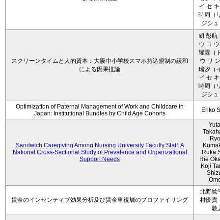
イ セ キ
時周（リ
ジシュ 
胡 彭航
ウ コ ウ
耀霖（ト
スクリーンタイムと人的資本：大阪中小学校スマホ持込規制の緩和
ウ リ ン
による因果推論
瑞汐（イ
イ セ キ
時周（リ
ジシュ 
Optimization of Paternal Management of Work and Childcare in
Eriko 
Japan: Institutional Bundles by Child Age Cohorts
Yut
Takah
Ryo
Sandwich Caregiving Among Nursing University Faculty Staff: A
Kumak
National Cross-Sectional Study of Prevalence and Organizational
Ruka S
Support Needs
Rie Ok
Koji T
Shiz
Omo
北野紘
賃金のインセンティブ効果分析及び賃金重視層のプロファイリング
村優貴
敦