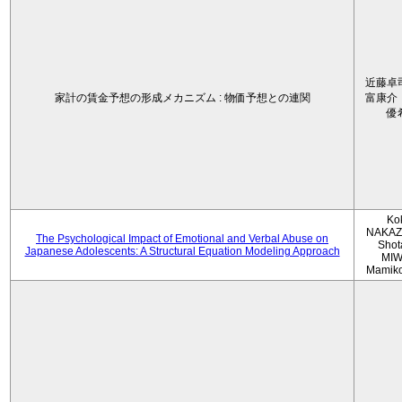
近藤卓
家計の賃金予想の形成メカニズム : 物価予想との連関
富康介
優
Ko
NAKAZ
The Psychological Impact of Emotional and Verbal Abuse on
Shot
Japanese Adolescents: A Structural Equation Modeling Approach
MIW
Mamik