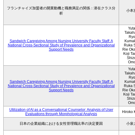
フランチャイズ加盟者の開業動機と職務満足の関係：潜在クラス分
小本
析
Yut
Takah
Ryo
Sandwich Caregiving Among Nursing University Faculty Staff: A
Kumak
National Cross-Sectional Study of Prevalence and Organizational
Ruka S
Support Needs
Rie Ok
Koji T
Shiz
Omo
Yut
Takah
Ryo
Sandwich Caregiving Among Nursing University Faculty Staff: A
Kumak
National Cross-Sectional Study of Prevalence and Organizational
Ruka S
Support Needs
Rie Ok
Koji T
Shiz
Omo
Utilization of AI as a Conversational Counselor: Analysis of User
Hiroko
Evaluations through Morphological Analysis
日本の企業組織における女性管理職比率の決定要因
小泉