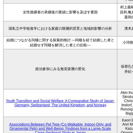
村上義昭
女性後継者の承継後の業績に影響を及ぼす要因
昌和,亀
栗岡
国私立中学校進学における家庭の階層的背景と地域的影響の分析
濱本
結婚につながる同棲に関する探索的検討 ―同棲を経て結婚した者と
小河
結婚せず同棲を解消した者との比較―
張替孔
政治参加にみる無党派層の変化
井紀
Akio Inu
Skrob
Youth Transition and Social Welfare: A Comparative Study of Japan,
Chris
Germany, Switzerland, The United Kingdom, and Norway
Imdorf, 
Reissig
Bigg
Kaori 
Associations Between Pet Type (Co-Walkable, Indoor-Only, and
Anri M
Ornamental Pets) and Well-Being: Findings from a Large-Scale
Kaz
Cross-Sectional Study in Japan
Ogawa,