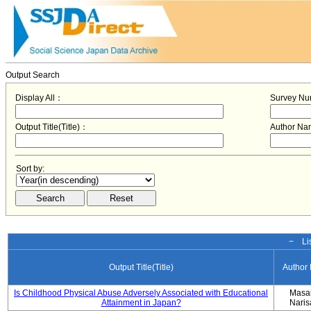
Output Search
Display All：
Survey N
Output Title(Title)：
Author N
Sort by:
− Lis
Output Title(Title)
Author
Is Childhood Physical Abuse Adversely Associated with Educational
Masa
Attainment in Japan?
Nari