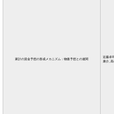
近藤卓司
家計の賃金予想の形成メカニズム：物価予想との連関
康介, 