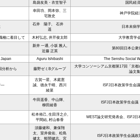
島袋友美・衣笠智子
国民経
幸田功、岡本弥、三
神戸学院経
宅敦史
石井 陽子, 石井
違
日本未病
遥
職種に着目して
木村弘志, 井芹俊太郎
大学教育学会誌
新井 一通, 小坂 雅人,
第80回日本公衆
近藤 正英
n Japan
Aguru Ishibashi
The Senshu Social W
大学コンソーシアム京都第17回「京
因分析から
藤野ゼミBグループ
論文
古賀一星、木庭憲
析―
誠、德永千晴、西川
ISFJ日本政策学生会
綾菜
牛田遥香、中山輝、
ISFJ日本政策学生会
柳田綾香
松本侑己, 生田淳之介,
WEST論文研究発表会、ISFJ
平間結, 村山春香
須藤健和、兼保翔
太、室井俊佑、松島
ISFJ日本政策学生会議
健太、蛭間健志、宮