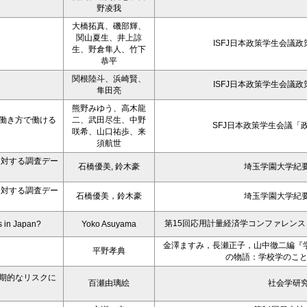
野凌我
大橋拓真、磯部輝、
関山夏生、井上諒
ISFJ日本政策学生会議
生、野倉隼人、竹下
恭平
関根陸斗、浜崎賢、
ISFJ日本政策学生会議
隼田亮
熊野みゆう、高木龍
働き方で働ける
二、武田尽生、中野
SFJ日本政策学生会議「政
咲希、山口祐歩、来
須航世
に対する調査デー
石橋優美, 鈴木豪
埼玉学園大学紀要
に対する調査デー
石橋優美，鈴木豪
埼玉学園大学紀要
第15回応用計量経済学コンファレンス（
s in Japan?
Yoko Asuyama
金澤ますみ，長瀬正子，山中徹二編『
平野孝典
の物語：学校学のこ
期的なリスクに
百瀬由璃絵
社会学研究 