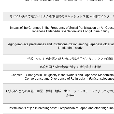
モバイル決済で進むベトナム都市住民のキャッシュレス化 ～3都市インター
Impact of the Changes in the Frequency of Social Participation on All-Cause 
Japanese Older Adults: A Nationwide Longitudinal Study
Aging-in-place preferences and institutionalization among Japanese older ad
longitudinal study
学校でのいじめ被害と成人後に相談相手がいないこととの関連
高度外国人材の定着に対する就労環境の影響
Chapter 8: Changes in Religiosity in the World’s and Japanese Modernizin
Convergence and Divergence of Religiosity in (Un)consciousne
収入分布とその変化―学歴・性別・地域・世代・ライフステージによってどの
か?―
Determinants of job interestingness: Comparison of Japan and other high-in