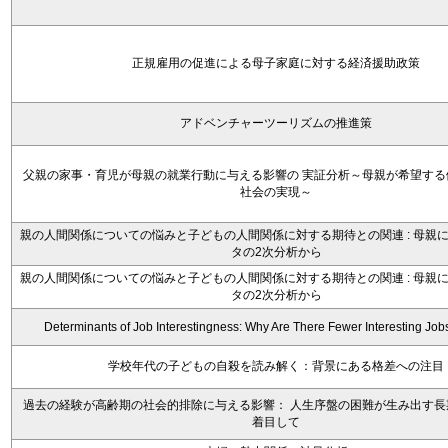
正規雇用の促進による母子家庭に対する経済援助政策
アドベンチャーツーリズムの推進策
父親の家事・育児が母親の就業行動に与える影響の 実証分析～母親が希望する
社会の実現～
親の人間関係についての悩みと子どもの人間関係に対する期待との関連 : 母親
タの2次分析から
親の人間関係についての悩みと子どもの人間関係に対する期待との関連 : 母親
タの2次分析から
Determinants of Job Interestingness: Why Are There Fewer Interesting Job
学校年代の子どもの自殺を読み解く：背景にある格差への注目
過去の経験が高齢期の社会的排除に与える影響： 人生序盤の困難が生み出す長
着目して