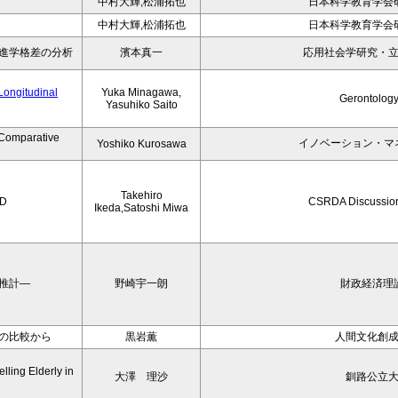
中村大輝,松浦拓也
日本科学教育学会
中村大輝,松浦拓也
日本科学教育学会
進学格差の分析
濱本真一
応用社会学研究・
Longitudinal
Yuka Minagawa,
Gerontology
Yasuhiko Saito
 Comparative
イノベーション・マネ
Yoshiko Kurosawa
Takehiro
ED
CSRDA Discussion
Ikeda,Satoshi Miwa
推計―
野崎宇一朗
財政経済理
の比較から
黒岩薫
人間文化創
ling Elderly in
大澤 理沙
釧路公立