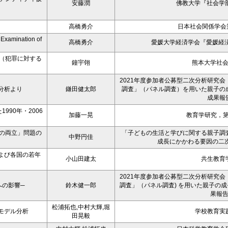
安藤潤
佛教大学『社会学部
高橋勇介
日本社会関係学会
n Examination of
高橋勇介
愛媛大学経済学会『愛媛経済
ト（犯罪に対する
鐘宇翎
熊本大学社
2021年度参加者公募型二次分析研究会
分析より
鎌田健太郎
調査」（パネル調査）を用いた親子の
成果報
90年・2006
加藤一晃
教育学研究，第
の両立」問題の
「子どもの生活と学びに関する親子調
中野円佳
成長にかかわる要因の二
よび各国の若年
小山田建太
共生教育
2021年度参加者公募型二次分析研究会
への影響─
鈴木健一郎
調査」（パネル調査) を用いた親子の
果報
松浦拓也,中村大輝,堀
モデル分析
学校教育実
田晃毅