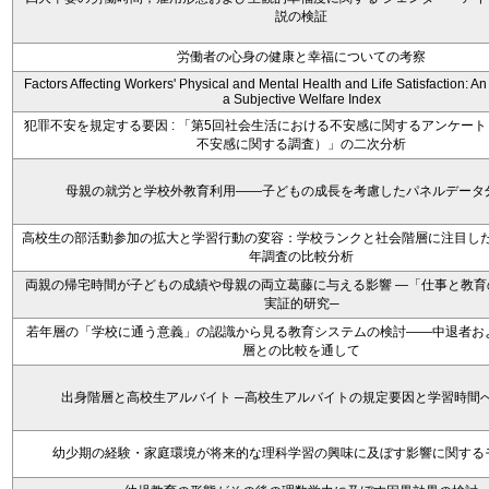
説の検証
労働者の心身の健康と幸福についての考察
Factors Affecting Workers' Physical and Mental Health and Life Satisfaction: A
a Subjective Welfare Index
犯罪不安を規定する要因 : 「第5回社会生活における不安感に関するアンケー
不安感に関する調査）」の二次分析
母親の就労と学校外教育利用――子どもの成長を考慮したパネルデータ
高校生の部活動参加の拡大と学習行動の変容：学校ランクと社会階層に注目した19
年調査の比較分析
両親の帰宅時間が子どもの成績や母親の両立葛藤に与える影響 ―「仕事と教育
実証的研究─
若年層の「学校に通う意義」の認識から見る教育システムの検討――中退者お
層との比較を通して
出身階層と高校生アルバイト ─高校生アルバイトの規定要因と学習時間
幼少期の経験・家庭環境が将来的な理科学習の興味に及ぼす影響に関する