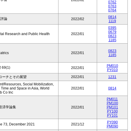
2022/02
0762
0763
0764
0814
ア評論
2022/02
1119
0395
0679
ntal Research and Public Health
2022/01
0823
1185
0823
atrics
2022/01
1185
PM010
69(1)
2022/01
PY010
ローチとその展望
2022/01
1231
t/Resources, Social Mobilization,
 Time and Space in Asia, World
2022/01
0814
ub Co Inc
PM011
PM100
経済学論集
2022/01
PM101
PY100
PY101
PY090
me 73, December 2021
2021/12
PM090