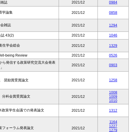
済雑誌
2021/12
0984
済学論集
2021/12
0858
学会雑誌
2021/12
1294
 43(2)
2021/12
1046
衛生学会総会
2021/12
1329
ell-being Review
2021/12
0526
都から発信する政策研究交流大会発表
2021/12
0903
集」
議 奨励賞受賞論文
2021/12
1258
1008
議 分科会賞受賞論文
2021/12
1009
1010
日本政策学生会議での発表論文
2021/12
1312
1164
1227
政策フォーラム発表論文
2021/12
1279