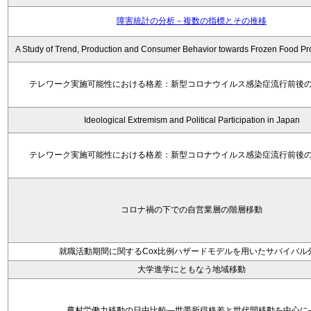
障害統計の分析－複数の指標とその推移
A Study of Trend, Production and Consumer Behavior towards Frozen Food Pr
テレワーク実施可能性における格差：新型コロナウイルス感染症流行前後
Ideological Extremism and Political Participation in Japan
テレワーク実施可能性における格差：新型コロナウイルス感染症流行前後
コロナ禍の下での自営業層の階層移動
就職活動期間に関するCox比例ハザードモデルを用いたサバイバル
大学進学にともなう地域移動
農村労働力移動の日中比較―世帯所得格差と世代間移動を中心に