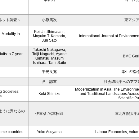
ネット調査～
小原篤次
東アジ
Keiichi Shimatani,
Mortality in
Mayuko T. Komada,
International Journal of Environme
Jun Sato
Takeshi Nakagawa,
ults: a 7-year
Taiji Noguchi, Ayane
BMC Geri
Komatsu, Masumi
Ishihara, Tami Saito
平光良充
厚生の指標 
尹 諒重
社会環境学へのアプ
Modernization in Asia: The Environmen
g Societies:
Koki Shimizu
and Traditional Landscapes Across
ss
Scientific P
ように異なるの
伊東栞, 宮本拓郎
東北学院大学
come countries
Yoko Asuyama
Labour Economics, Volu