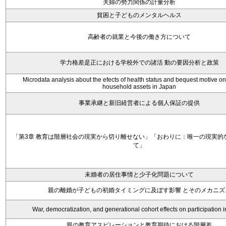
夫婦の勢力関係の計量分析
貧困と子どものメンタルヘルス
高齢者の就業と今後の働き方について
学力格差是正における学校外での諸活 動の要因分析と政策
Microdata analysis about the efects of health status and bequest motive on
household assets in Japan
事業承継と新旧経営者による個人保証の提供
「第3章 教育は階層社会の現実から切り離せない」「おわりに：唯一の現実的
て」
未婚者の居住事情と少子化問題について
親の離婚が子どもの初婚タイミングに及ぼす影響 とそのメカニズ
War, democratization, and generational cohort effects on participation 
親の教育アスピレーションと教育期待における階層差