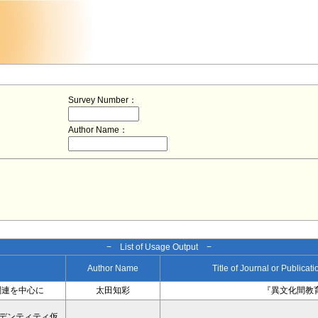
Survey Number：
Author Name：
− List of Usage Output −
Author Name
Title of Journal or Publicat
関連を中心に
太田知彩
『異文化間教育
デンティティ仮