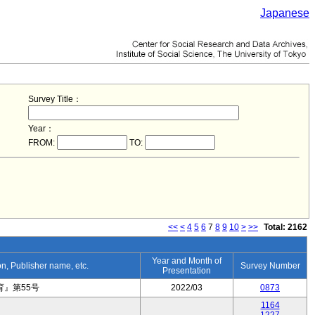
Japanese
Survey Title：
Year：
FROM:
TO:
<<
<
4
5
6
7
8
9
10
>
>>
Total: 2162
Year and Month of
ion, Publisher name, etc.
Survey Number
Presentation
』第55号
2022/03
0873
1164