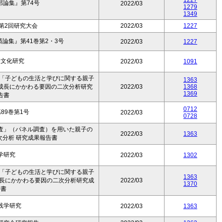
1227
論集』第74号
2022/03
1279
1349
第2回研究大会
2022/03
1227
論集』第41巻第2・3号
2022/03
1227
会文化研究
2022/03
1091
 「子どもの生活と学びに関する親子
1363
成長にかかわる要因の二次分析研究
2022/03
1368
1369
告書
0712
89巻第1号
2022/03
0728
査」（パネル調査）を用いた親子の
2022/03
1363
次分析 研究成果報告書
学研究
2022/03
1302
 「子どもの生活と学びに関する親子
1363
成長にかかわる要因の二次分析研究成
2022/03
1370
告書
践学研究
2022/03
1363