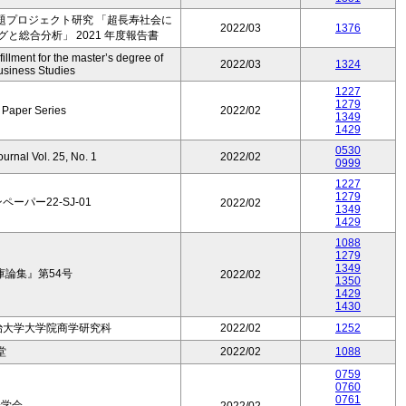
題プロジェクト研究 「超長寿社会に
2022/03
1376
と総合分析」 2021 年度報告書
illment for the master’s degree of
2022/03
1324
business Studies
1227
1279
 Paper Series
2022/02
1349
1429
0530
urnal Vol. 25, No. 1
2022/02
0999
1227
1279
ペーパー22-SJ-01
2022/02
1349
1429
1088
1279
1349
論集』第54号
2022/02
1350
1429
1430
治大学大学院商学研究科
2022/02
1252
堂
2022/02
1088
0759
0760
0761
会学会