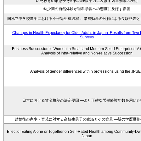
幼児教育の形態がその後の理数学力に及ぼす因果効果の検討
幼少期の自然体験が理科学習への態度に及ぼす影響
国私立中学校進学における不平等生成過程： 階層効果の分解による受験格差と
Changes in Health Expectancy for Older Adults in Japan: Results from Two 
Surveys
Business Succession to Women in Small and Medium-Sized Enterprises: A
Analysis of Intra-relative and Non-relative Succession
Analysis of gender differences within professions using the JPS
日本における賃金格差の決定要因 ―より正確な労働経験年数を用いた
結婚後の家事・育児に対する高校生男子の意識とその背景 ―親の学歴層別
Effect of Eating Alone or Together on Self-Rated Health among Community-Dwel
Japan