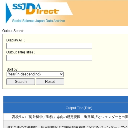
Output Search
Display All：
Output Title(Title)：
Sort by:
Output Title(Title)
高校生の「海外留学／勤務」志向の規定要因―進路選択とジェンダーとの
四大卒妻の労働時間，雇用形態および主観的幸福度に関する ジェンダー・アイ