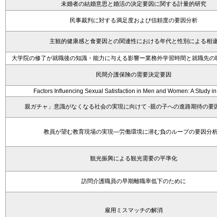
未婚者の結婚意思と婚活の決定要因に関する計量的研究
民事裁判に対する満足度および信頼度の要因分析
主観的健康感と食要因との関連性における年代と性別による相
大学院の修了が就職後の知識・能力に与える影響ー業務外学習時間と就職先の
民間介護保険の需要決定要因
Factors Influencing Sexual Satisfaction in Men and Women: A Study i
親ガチャ」意識がなくなる社会の実現に向けて -親の子への進路期待の要
教員が望む教育現場の実現―労働環境に潜む負のループの要因分
観光振興による観光需要の平準化
訪問介護職員の早期離職率低下のために
雇用ミスマッチの解消