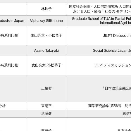
国立社会保障・人口問題研究所 人口問
林玲子
おける人口・経済・社会の モデリング
Graduate School of TUA in Partial Fulf
oducts in Japan
Viphaxay Silikhoune
International Agri-
の時系列比較
麦山亮太・小松恭子
JILPT Discussion
Asano Taka-aki
Social Science Japan Jo
の時系列比較
麦山亮太, 小松恭子
JILPTディスカッション
三輪哲
『日本政策金融公庫
分析
東陽平
商学研究論集 第56号 明
遠藤健
東信
―
李谡焓
日中社