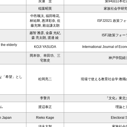
永瀬 圭
第94回日本社
稲葉昭英
家族社会学研究
中邑颯汰, 福田唯花,
林祐輝, 惠津彩奈, 佐
ISFJ2021 政策
藤充輝, 殿迫謙太朗
越智 雅彦, 金森 光紀,
ISFJ政策フォ
森 亮太朗, 渡邊 綾
 the elderly
KOJI YASUDA
International Journal of Econ
岡本弥、幸田功、三
神戸学院経
宅敦史
な「希望」とし
松岡亮二
現場で使える教育社会学:教
李擎月
『文化』東北
ム
渡辺泰正
理論と
in Japan
Rieko Kage
Electoral 
須永大智
家族社会