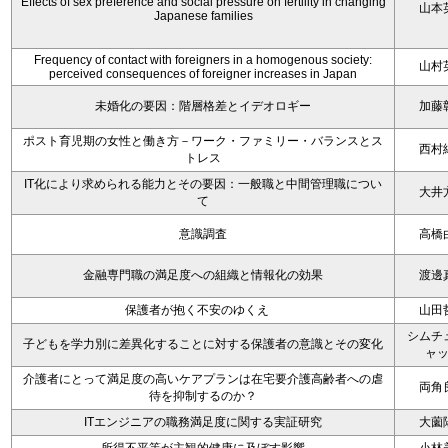
Effects of sex preference and social pressure on fertility in changing
山本
Japanese families
Frequency of contact with foreigners in a homogenous society:
山村
perceived consequences of foreigner increases in Japan
未婚化の要因：階層格差とイデオロギー
加藤
ポスト育児期の女性と働き方－ワーク・ファミリー・バランスとス
西村
トレス
IT化により求められる能力とその要因：一般職と中間管理職につい
大井
て
意識調査
高橋
金融専門職の満足度への組織と情報化の効果
渡邊
保護者が抱く不安のゆくえ
山田
シムチ
子どもを学力別に差異化することに対する保護者の意識とその変化
ャ
介護者にとって満足度の高いケアプランは在宅要介護高齢者への虐
両角
待を抑制するのか？
ITエンジニアの職務満足度に関する実証研究
大薗