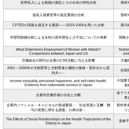
世帯収入による貧困の測定とその分布の特性分析
西村
低収入就業世帯の規定要因の分析
西村
CPTEDの実践を規定する要因――JGSS-2006を用いた分析
西川
学歴同類婚分析による女性の高学歴化と少子化についての考察
関根
What Determines Employment of Women with Infants?:
Nishi
Comparisons between Japan and US
Jun
労働組合の関与が企業のCSR活動に与える影響
大薗
2001～2006年の犬飼育率と犬飼育者の属性の推移－室外犬から室
杉田
内犬へ－
小塩隆士
Income inequality, perceived happiness, and self-rated health:
Evidence from nationwide surveys in Japan
美
金マリナ
企業内労働市場の分化と分断
孝
企業内ソーシャル・キャピタルの形成要因－「社会意識と互酬・贈
西村孝史
与の実態に関する調査」の再分析－
リ
The Effects of Social Relationships on the Health Trajectories of the
若林
Elderly in Japan