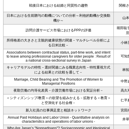
戦後日本における結婚と同質性の趨勢
関根
日本における生前贈与の動機についての分析～利他的動機か交換動
山
機か～
堀田聡子
訪問介護サービス市場におけるPPPの評価
所得格差の大きさと主観的健康状態の関連－マルチレベル分析によ
小林
る日米比較－
Associations between contractual status, part-time work, and intent
可知
to leave among professional caregivers for older people : Result of
a national cross-sectional survey in Japan
キャリアモデルの特性－選好関連にみる職業志向性－特性重視方式
林
による結果との比較を通して－
Marriage, Child Bearing and The Promotion of Women to
中野
Managerial Positions
夜勤労働の均等化差異－介護労働市場における実証分析－
高久
＜シティズンシップ/教育＞の欲望を組みかえる－拡散する＜教育＞
仁平
と空洞化する社会権－
新入社員の仕事満足度と相談ネットワーク
宮田
Annual Paid Holidays and Labor Union - Quantitative analysis on
井
characteristics and operations of labor unions -
Who Are Japan’s "Nonpartisans"? Socioeconomic and Ideological