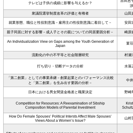
吉田恵子
テレビは子供の成績に影響を与えるか？
衆議院選挙制度改革の評価と有権者
山田
就業形態、職位と性役割意識－雇用主の性役割意識に着目して－
安田
親子同居に対する影響－成人子とその親についての同居要因分析－
崎原
An Individualization View on Gaps among the Youth Generation of
菫
Japan
流動化の中の不平等と社会階層研究
村瀬
打ち切り・切断データの分析
水落
「第二創業」としての事業承継－創業起業とのパフォーマンス比較
中
と「第二創業」を生み出す要因の分析－
日本における男女間賃金格差と職業決定
野崎
Competition for Resources: A Reexamination of Sibship
Kris
Composition Models of Parental Investment
Schult
How Do Female Spouses’ Political Intersts Affect Male Spouses’
山村
Views About a Women’s Issue?