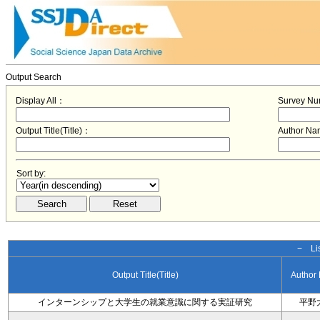
Output Search
Display All：
Survey N
Output Title(Title)：
Author N
Sort by:
− Lis
Output Title(Title)
Author
インターンシップと大学生の就業意識に関する実証研究
平野