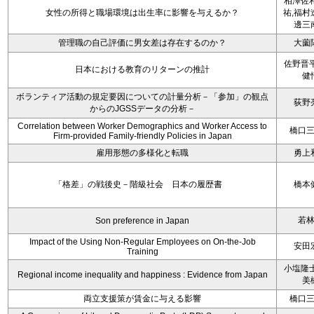
相澤佐和
女性の所得と職場環境は出生率に影響を与えるか？
祐,福村
邊三
管理職の自己評価に男女差は存在するのか？
大薗
佐野晋平
日本における教育のリターンの推計
健
ボランティア活動の規定要因についての計量分析－「参加」の観点
荻野
からのJGSSデータの分析－
Correlation between Worker Demographics and Worker Access to
橋口
Firm-provided Family-friendly Policies in Japan
雇用形態の多様化と転職
勇上
「格差」の戦後史－階級社会 日本の履歴書
橋本
若
Son preference in Japan
Impact of the Using Non-Regular Employees on On-the-Job
安田
Training
小塩隆士
Regional income inequality and happiness : Evidence from Japan
美
両立支援策が賃金に与える影響
橋口