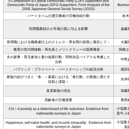
A Comparison of Liberal Democratic Party (LDP) Supporters and
Democratic Party of Japan (DPJ) Supporters: From Analysis of the
Bumso
2006 Japanese General Social Survey (JGSS)
パートタイム介護労働者の労働供給行動
鈴
民間職業紹介が市場の質に与える影響
遠藤
管理職における職務遂行上のストレス－男女間の差異に着目して－
大薗
教育の世代間移動－再生産とメリトクラシーの因果構造－
関根
夫の家事・育児参加と妻の就業行動：同時決定バイアスを考慮した
中野
分析
パブリック・プライベート・パートナーシップの経済分析
堀田
家族の結びつきと「食」～家庭における「食行動」が家族に果たす
永井
役割と課題～
直系家族の現在
加藤
高齢者の労働需要
奥西
小塩隆士
Chiｌd poverty as a determinant of life outcomes: Evidence from
nationwide surveys in Japan
晋平,小
小塩隆士
Happiness, self-rated health, and income inequality : Evidence from
nationwide surveys in Japan
美