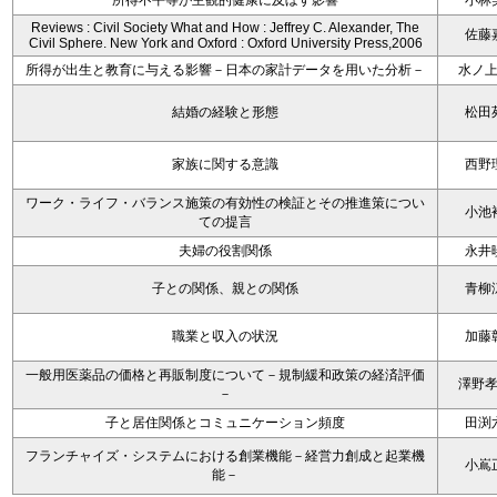
所得不平等が主観的健康に及ぼす影響
小林
Reviews : Civil Society What and How : Jeffrey C. Alexander, The
佐藤
Civil Sphere. New York and Oxford : Oxford University Press,2006
所得が出生と教育に与える影響－日本の家計データを用いた分析－
水ノ
結婚の経験と形態
松田
家族に関する意識
西野
ワーク・ライフ・バランス施策の有効性の検証とその推進策につい
小池
ての提言
夫婦の役割関係
永井
子との関係、親との関係
青柳
職業と収入の状況
加藤
一般用医薬品の価格と再販制度について－規制緩和政策の経済評価
澤野
－
子と居住関係とコミュニケーション頻度
田渕
フランチャイズ・システムにおける創業機能－経営力創成と起業機
小嶌
能－