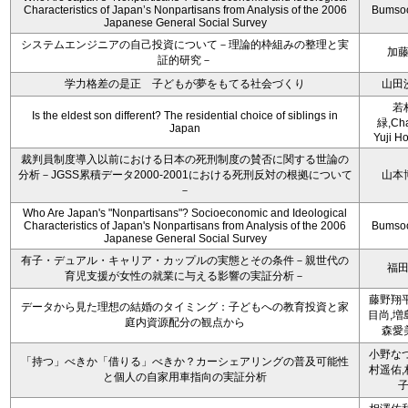
Characteristics of Japan’s Nonpartisans from Analysis of the 2006
Bumso
Japanese General Social Survey
システムエンジニアの自己投資について－理論的枠組みの整理と実
加
証的研究－
学力格差の是正 子どもが夢をもてる社会づくり
山田
若
Is the eldest son different? The residential choice of siblings in
緑,Cha
Japan
Yuji Ho
裁判員制度導入以前における日本の死刑制度の賛否に関する世論の
分析－JGSS累積データ2000-2001における死刑反対の根拠について
山本
－
Who Are Japan's "Nonpartisans"? Socioeconomic and Ideological
Characteristics of Japan's Nonpartisans from Analysis of the 2006
Bumso
Japanese General Social Survey
有子・デュアル・キャリア・カップルの実態とその条件－親世代の
福
育児支援が女性の就業に与える影響の実証分析－
藤野翔平
データから見た理想の結婚のタイミング：子どもへの教育投資と家
目尚,増
庭内資源配分の観点から
森愛
小野なつ
「持つ」べきか「借りる」べきか？カーシェアリングの普及可能性
村遥佑,
と個人の自家用車指向の実証分析