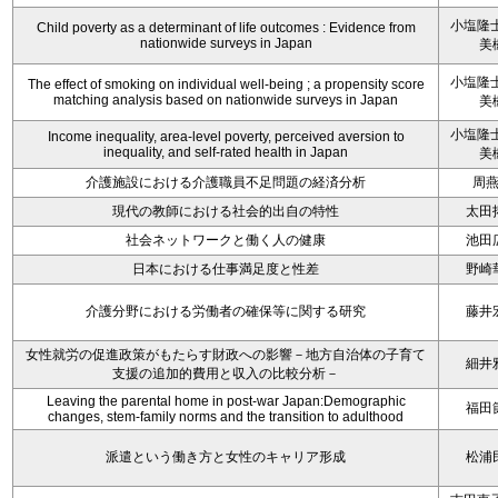
小塩隆士
Child poverty as a determinant of life outcomes : Evidence from
nationwide surveys in Japan
美
小塩隆士
The effect of smoking on individual well-being ; a propensity score
matching analysis based on nationwide surveys in Japan
美
小塩隆士
Income inequality, area-level poverty, perceived aversion to
inequality, and self-rated health in Japan
美
介護施設における介護職員不足問題の経済分析
周
現代の教師における社会的出自の特性
太田
社会ネットワークと働く人の健康
池田
日本における仕事満足度と性差
野崎
介護分野における労働者の確保等に関する研究
藤井
女性就労の促進政策がもたらす財政への影響－地方自治体の子育て
細井
支援の追加的費用と収入の比較分析－
Leaving the parental home in post-war Japan:Demographic
福田
changes, stem-family norms and the transition to adulthood
派遣という働き方と女性のキャリア形成
松浦