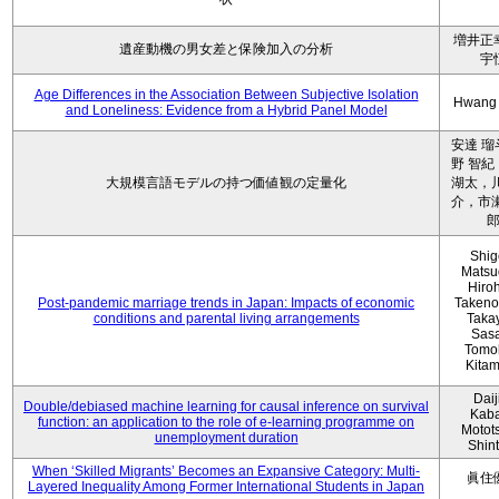
増井正
遺産動機の男女差と保険加入の分析
宇
Age Differences in the Association Between Subjective Isolation
Hwang
and Loneliness: Evidence from a Hybrid Panel Model
安達 瑠
野 智紀
大規模言語モデルの持つ価値観の定量化
湖太，川
介，市瀬
Shig
Matsu
Hiro
Post-pandemic marriage trends in Japan: Impacts of economic
Takeno
conditions and parental living arrangements
Taka
Sasa
Tomo
Kita
Daij
Double/debiased machine learning for causal inference on survival
Kaba
function: an application to the role of e-learning programme on
Motot
unemployment duration
Shin
When ‘Skilled Migrants’ Becomes an Expansive Category: Multi-
眞住
Layered Inequality Among Former International Students in Japan