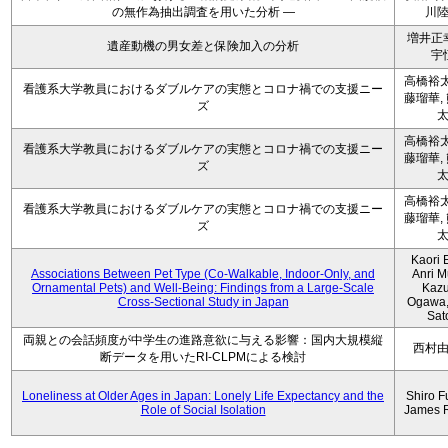
の無作為抽出調査を用いた分析 ―
川
増井正
遺産動機の男女差と保険加入の分析
宇
高橋裕太
看護系大学教員におけるダブルケアの実態とコロナ禍での支援ニー
藤瑠華,
ズ
高橋裕太
看護系大学教員におけるダブルケアの実態とコロナ禍での支援ニー
藤瑠華,
ズ
高橋裕太
看護系大学教員におけるダブルケアの実態とコロナ禍での支援ニー
藤瑠華,
ズ
Kaori 
Associations Between Pet Type (Co-Walkable, Indoor-Only, and
Anri M
Ornamental Pets) and Well-Being: Findings from a Large-Scale
Kaz
Cross-Sectional Study in Japan
Ogawa,
Sat
両親との会話頻度が中学生の進路意欲に与える影響：国内大規模縦
西村
断データを用いたRI-CLPMによる検討
Loneliness at Older Ages in Japan: Lonely Life Expectancy and the
Shiro F
Role of Social Isolation
James 