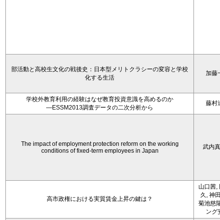
部活動と高校生文化の戦後史：日本型メリトクラシーの変容と学校
加藤
化する生活
学校外教育利用の経験はなぜ教育投資意識を高めるのか
藤村
―ESSM2013調査データの二次分析から
The impact of employment protection reform on the working
武内
conditions of fixed-term employees in Japan
山口茜,
久, 神
高市政権における実質賃金上昇の鍵は？
菊池慈陽
ング