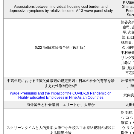
K Oga
Associations between individual housing cost burden and
Shimat
depressive symptoms by relative income: A 13-wave panel study
Endo
Suz
熊谷亮丸
慶司, 
平, 久
郎, 山口
林若葉,
第227回日本経済予測（改訂版）
久, 畑
中村華奈
リング安
井希祐,
陽, 是
平石
中高年期における主観的健康観の規定要因：日本の社会的背景を踏
岩瀬裕三
まえた性別層別分析
川
Wage Premiums and the Impact of the COVID‑19 Pandemic on
武内
Highly Educated Employees in Nine Asian Countries
海外留学と社会階層―エリートか、大衆か
太田
胡 彭航
ウ コ ウ
耀霖（ト
スクリーンタイムと人的資本:大阪中小学校スマホ持込規制の緩和に
ウ リ ン
よる因果推論
瑞汐（イ