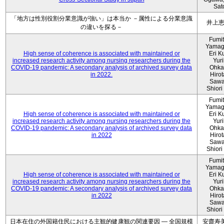
Sat
「地方は性別役割分業意識が強い」は本当か －属性による分業意識
井上
の違いを探る－
Fumi
Yamag
High sense of coherence is associated with maintained or
Eri K
increased research activity among nursing researchers during the
Yur
COVID-19 pandemic: A secondary analysis of archived survey data
Ohka
in 2022.
Hiro
Sawa
Shiori 
Fumi
Yamag
High sense of coherence is associated with maintained or
Eri K
increased research activity among nursing researchers during the
Yur
COVID-19 pandemic: A secondary analysis of archived survey data
Ohka
in 2022
Hiro
Sawa
Shiori 
Fumi
Yamag
High sense of coherence is associated with maintained or
Eri K
increased research activity among nursing researchers during the
Yur
COVID-19 pandemic: A secondary analysis of archived survey data
Ohka
in 2022
Hiro
Sawa
Shiori 
日本在住の外国籍住民における主観的健康観の関連要因 ― 全国規模
安齋寿美