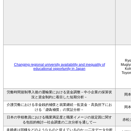
Ryo
Changing regional university availability and inequality of
Mugiy
educational opportunity in Japan
Koh
Toyo
労働時間規制導入後の運輸業における賃金調整－中小企業の採算状
岡
況と資金制約に着目した短期分析－
介護労働における非金銭的補償と就業継続－低賃金・高負担下にお
岡
ける「虚偽補償」の実証分析－
日本の学校教員における職業満足度と職業イメージの規定因に関す
赤松
る包括的検討―社会調査の二次分析を通して―
未婚者は同棲をどのようなものと捉えているのか —二次データ分析