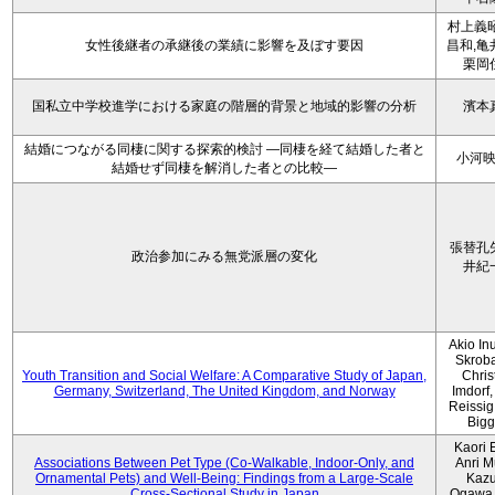
村上義昭
女性後継者の承継後の業績に影響を及ぼす要因
昌和,亀
栗岡
国私立中学校進学における家庭の階層的背景と地域的影響の分析
濱本
結婚につながる同棲に関する探索的検討 ―同棲を経て結婚した者と
小河
結婚せず同棲を解消した者との比較―
張替孔
政治参加にみる無党派層の変化
井紀
Akio Inu
Skrob
Youth Transition and Social Welfare: A Comparative Study of Japan,
Chris
Germany, Switzerland, The United Kingdom, and Norway
Imdorf, 
Reissig
Bigg
Kaori 
Associations Between Pet Type (Co-Walkable, Indoor-Only, and
Anri M
Ornamental Pets) and Well-Being: Findings from a Large-Scale
Kaz
Cross-Sectional Study in Japan
Ogawa,