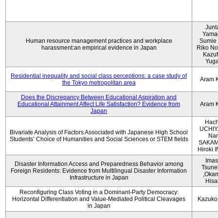
Junt
Yama
Human resource management practices and workplace
Sumie 
harassment:an empirical evidence in Japan
Riko No
Kazu
Yug
Residential inequality and social class perceptions: a case study of
Aram 
the Tokyo metropolitan area
Does the Discrepancy Between Educational Aspiration and
Educational Attainment Affect Life Satisfaction? Evidence from
Aram 
Japan
Hach
UCHIY
Bivariate Analysis of Factors Associated with Japanese High School
Na
Students’ Choice of Humanities and Social Sciences or STEM fields
SAKAM
Hiroki
Imas
Disaster Information Access and Preparedness Behavior among
Tsune
Foreign Residents: Evidence from Multilingual Disaster Information
,Oka
Infrastructure in Japan
Hisa
Reconfiguring Class Voting in a Dominant-Party Democracy:
Horizontal Differentiation and Value-Mediated Political Cleavages
Kazuko
in Japan