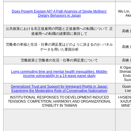
Does Poverty Explain All? A Path Analysis of Single Mothers’
Wu Lin, 
Dietary Behaviors in Japan
Aki
公共政策における非正規雇用の問題と正規雇用への転職について: 正
高橋 
規雇用への転職の諸要因に着目して
労働者の幸福と生活・仕事の満足度はどのように決まるのか: パネル
高橋 
データを用いた要因分析
労働政策と労働者の生活・仕事の満足度について
高橋 
K Oga
Long commuting time and mental health inequalities: Middle-
Shimat
income vulnerability in a 14-wave panel study
Endo
Suz
Generalized Trust and Support for Immigrant Rights in Japan:
Guan
Examining the Moderating Role of Conservative Nationalism
Lia
INSTITUTIONAL RESPONSES TO DEVELOPMENT-INDUCED
I-HSIEN
TENSIONS: COMPETITION, HARMONY, AND ORGANIZATIONAL
KAZU
STABILITY IN TAIWAN
MINE