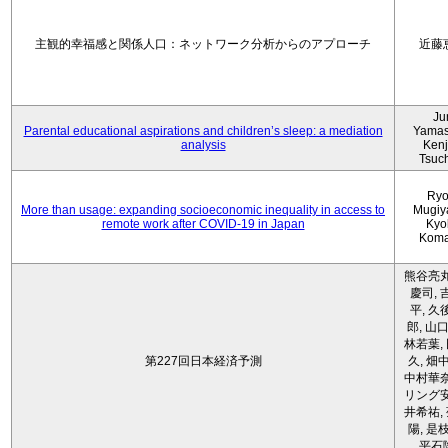
主観的幸福感と関係人口：ネットワーク分析からのアプローチ
近藤
Ju
Parental educational aspirations and children’s sleep: a mediation
Yamas
analysis
Kenji
Tsuc
Ryo
More than usage: expanding socioeconomic inequality in access to
Mugiy
remote work after COVID-19 in Japan
Kyo
Koma
熊谷亮丸
慶司, 
平, 久
郎, 山口
林若葉,
第227回日本経済予測
久, 畑
中村華奈
リング安
井希祐,
陽, 是
平石