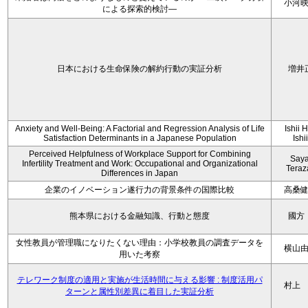
小河
による探索的検討—
日本における生命保険の解約行動の実証分析
増井
Anxiety and Well-Being: A Factorial and Regression Analysis of Life
Ishii 
Satisfaction Determinants in a Japanese Population
Ishi
Perceived Helpfulness of Workplace Support for Combining
Say
Infertility Treatment and Work: Occupational and Organizational
Tera
Differences in Japan
企業のイノベーション遂行力の背景条件の国際比較
高桑
熊本県における金融知識、行動と態度
國方
女性教員が管理職になりたくない理由：小学校教員の調査データを
横山
用いた考察
テレワーク制度の適用と実施が生活時間に与える影響 : 制度活用パ
村上
ターンと属性別差異に着目した実証分析