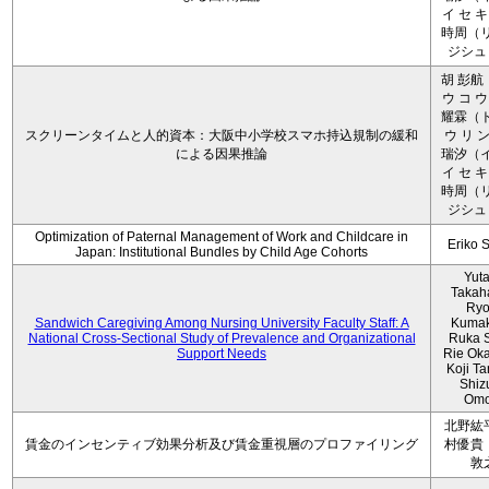
イ セ キ
時周（リ
ジシュ 
胡 彭航
ウ コ ウ
耀霖（ト
スクリーンタイムと人的資本：大阪中小学校スマホ持込規制の緩和
ウ リ ン
による因果推論
瑞汐（イ
イ セ キ
時周（リ
ジシュ 
Optimization of Paternal Management of Work and Childcare in
Eriko 
Japan: Institutional Bundles by Child Age Cohorts
Yut
Takah
Ryo
Sandwich Caregiving Among Nursing University Faculty Staff: A
Kumak
National Cross-Sectional Study of Prevalence and Organizational
Ruka S
Support Needs
Rie Ok
Koji T
Shiz
Omo
北野紘
賃金のインセンティブ効果分析及び賃金重視層のプロファイリング
村優貴
敦