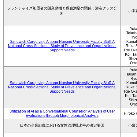
フランチャイズ加盟者の開業動機と職務満足の関係：潜在クラス分
小本
析
Yut
Takah
Ryo
Sandwich Caregiving Among Nursing University Faculty Staff: A
Kumak
National Cross-Sectional Study of Prevalence and Organizational
Ruka S
Support Needs
Rie Ok
Koji T
Shiz
Omo
Yut
Takah
Ryo
Sandwich Caregiving Among Nursing University Faculty Staff: A
Kumak
National Cross-Sectional Study of Prevalence and Organizational
Ruka S
Support Needs
Rie Ok
Koji T
Shiz
Omo
Utilization of AI as a Conversational Counselor: Analysis of User
Hiroko
Evaluations through Morphological Analysis
日本の企業組織における女性管理職比率の決定要因
小泉