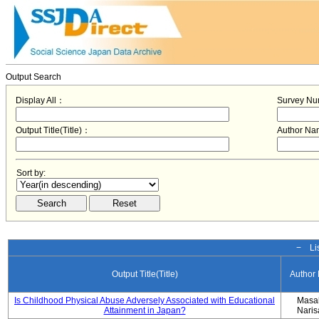
Output Search
Display All：
Survey N
Output Title(Title)：
Author N
Sort by:
− Lis
Output Title(Title)
Author
Is Childhood Physical Abuse Adversely Associated with Educational
Masa
Attainment in Japan?
Nari