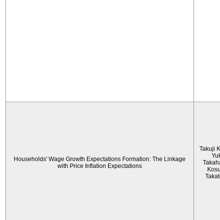
Takuji 
Yu
Households' Wage Growth Expectations Formation: The Linkage
Takah
with Price Inflation Expectations
Kos
Taka