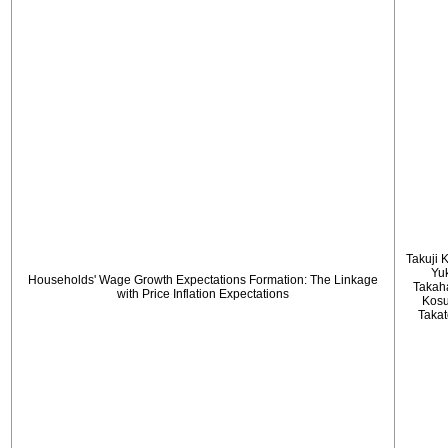
Takuji 
Yu
Households' Wage Growth Expectations Formation: The Linkage
Takah
with Price Inflation Expectations
Kos
Taka