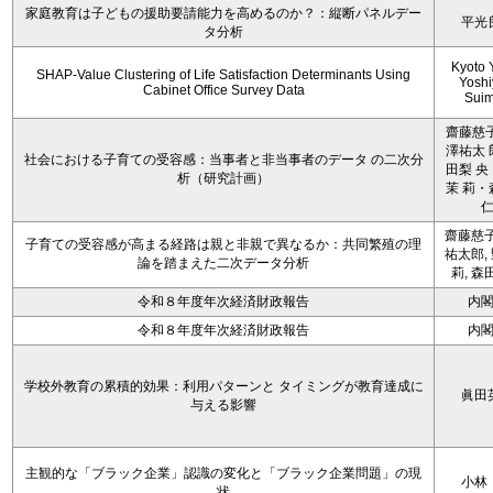
家庭教育は子どもの援助要請能力を高めるのか？：縦断パネルデー
平光
タ分析
Kyoto 
SHAP-Value Clustering of Life Satisfaction Determinants Using
Yoshi
Cabinet Office Survey Data
Sui
齋藤慈子
澤祐太 
社会における子育ての受容感：当事者と非当事者のデータ の二次分
田梨 央
析（研究計画）
茉 莉・
齋藤慈子
子育ての受容感が高まる経路は親と非親で異なるか：共同繁殖の理
祐太郎,
論を踏まえた二次データ分析
莉, 森
令和８年度年次経済財政報告
内
令和８年度年次経済財政報告
内
学校外教育の累積的効果：利用パターンと タイミングが教育達成に
眞田
与える影響
主観的な「ブラック企業」認識の変化と「ブラック企業問題」の現
小林
状