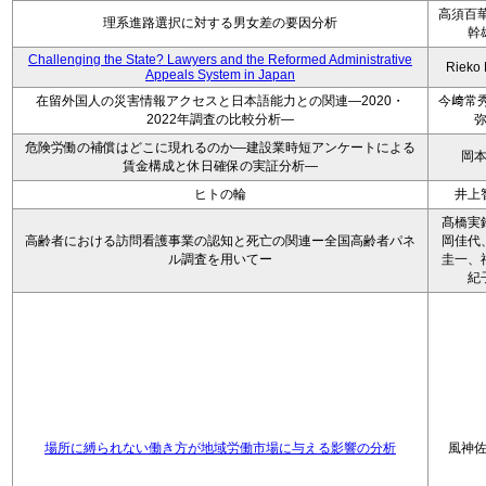
高須百華
理系進路選択に対する男女差の要因分析
幹
Challenging the State? Lawyers and the Reformed Administrative
Rieko
Appeals System in Japan
在留外国人の災害情報アクセスと日本語能力との関連―2020・
今﨑常秀
2022年調査の比較分析―
危険労働の補償はどこに現れるのか―建設業時短アンケートによる
岡
賃金構成と休日確保の実証分析―
ヒトの輪
井上
髙橋実
高齢者における訪問看護事業の認知と死亡の関連ー全国高齢者パネ
岡佳代
ル調査を用いてー
圭一、
紀
場所に縛られない働き方が地域労働市場に与える影響の分析
風神