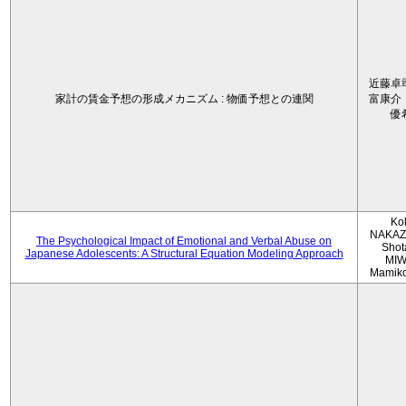
近藤卓
家計の賃金予想の形成メカニズム : 物価予想との連関
富康介
優
Ko
NAKAZ
The Psychological Impact of Emotional and Verbal Abuse on
Shot
Japanese Adolescents: A Structural Equation Modeling Approach
MIW
Mamik