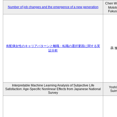
Chen W
Number of job changes and the emergence of a new generation
Motot
Fukus
有配偶女性のキャリアパターンと離職・転職の選択要因に関する実
聶 
証分析
Interpretable Machine Learning Analysis of Subjective Life
Yoshi
Satisfaction: Age-Specific Nonlinear Effects from Japanese National
Sui
Survey