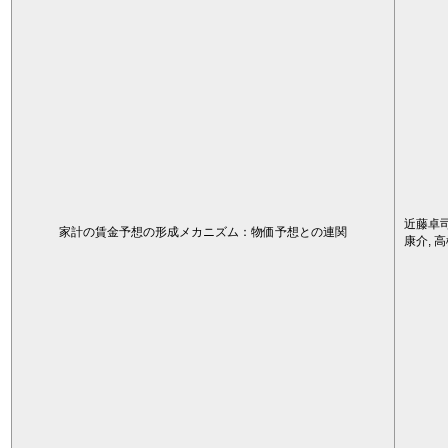
近藤卓司
家計の賃金予想の形成メカニズム：物価予想との連関
康介, 