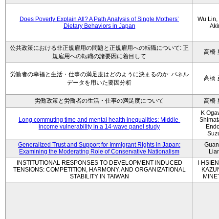
Does Poverty Explain All? A Path Analysis of Single Mothers’
Wu Lin, 
Dietary Behaviors in Japan
Aki
公共政策における非正規雇用の問題と正規雇用への転職について: 正
高橋 
規雇用への転職の諸要因に着目して
労働者の幸福と生活・仕事の満足度はどのように決まるのか: パネル
高橋 
データを用いた要因分析
労働政策と労働者の生活・仕事の満足度について
高橋 
K Oga
Long commuting time and mental health inequalities: Middle-
Shimat
income vulnerability in a 14-wave panel study
Endo
Suz
Generalized Trust and Support for Immigrant Rights in Japan:
Guan
Examining the Moderating Role of Conservative Nationalism
Lia
INSTITUTIONAL RESPONSES TO DEVELOPMENT-INDUCED
I-HSIEN
TENSIONS: COMPETITION, HARMONY, AND ORGANIZATIONAL
KAZU
STABILITY IN TAIWAN
MINE