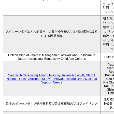
イ セ キ
時周（リ
ジシュ 
胡 彭航
ウ コ ウ
耀霖（ト
スクリーンタイムと人的資本：大阪中小学校スマホ持込規制の緩和
ウ リ ン
による因果推論
瑞汐（イ
イ セ キ
時周（リ
ジシュ 
Optimization of Paternal Management of Work and Childcare in
Eriko 
Japan: Institutional Bundles by Child Age Cohorts
Yut
Takah
Ryo
Sandwich Caregiving Among Nursing University Faculty Staff: A
Kumak
National Cross-Sectional Study of Prevalence and Organizational
Ruka S
Support Needs
Rie Ok
Koji T
Shiz
Omo
北野紘
賃金のインセンティブ効果分析及び賃金重視層のプロファイリング
村優貴
敦