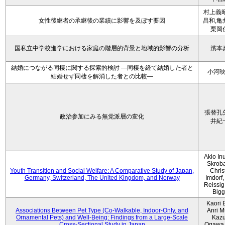
村上義昭
女性後継者の承継後の業績に影響を及ぼす要因
昌和,亀
栗岡
国私立中学校進学における家庭の階層的背景と地域的影響の分析
濱本
結婚につながる同棲に関する探索的検討 ―同棲を経て結婚した者と
小河
結婚せず同棲を解消した者との比較―
張替孔
政治参加にみる無党派層の変化
井紀
Akio Inu
Skrob
Youth Transition and Social Welfare: A Comparative Study of Japan,
Chris
Germany, Switzerland, The United Kingdom, and Norway
Imdorf, 
Reissig
Bigg
Kaori 
Associations Between Pet Type (Co-Walkable, Indoor-Only, and
Anri M
Ornamental Pets) and Well-Being: Findings from a Large-Scale
Kaz
Cross-Sectional Study in Japan
Ogawa,