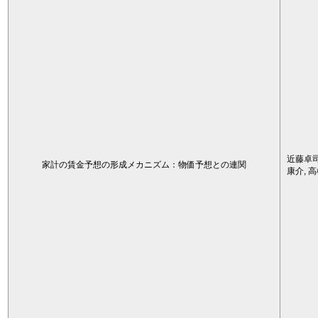
近藤卓司
家計の賃金予想の形成メカニズム：物価予想との連関
康介, 