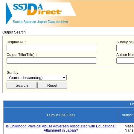
Output Search
Display All：
Survey N
Output Title(Title)：
Author N
Sort by:
− Lis
Output Title(Title)
Author
Is Childhood Physical Abuse Adversely Associated with Educational
Masa
Attainment in Japan?
Nari