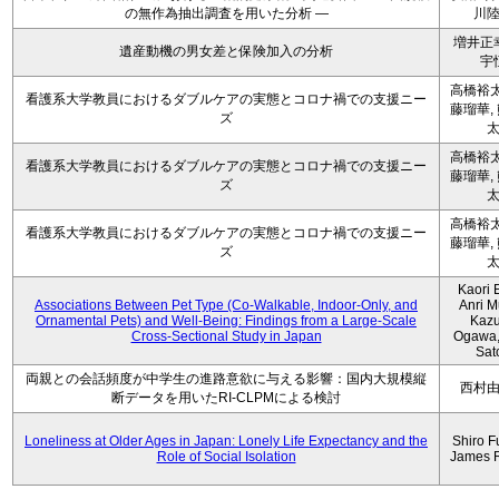
の無作為抽出調査を用いた分析 ―
川
増井正
遺産動機の男女差と保険加入の分析
宇
高橋裕太
看護系大学教員におけるダブルケアの実態とコロナ禍での支援ニー
藤瑠華,
ズ
高橋裕太
看護系大学教員におけるダブルケアの実態とコロナ禍での支援ニー
藤瑠華,
ズ
高橋裕太
看護系大学教員におけるダブルケアの実態とコロナ禍での支援ニー
藤瑠華,
ズ
Kaori 
Associations Between Pet Type (Co-Walkable, Indoor-Only, and
Anri M
Ornamental Pets) and Well-Being: Findings from a Large-Scale
Kaz
Cross-Sectional Study in Japan
Ogawa,
Sat
両親との会話頻度が中学生の進路意欲に与える影響：国内大規模縦
西村
断データを用いたRI-CLPMによる検討
Loneliness at Older Ages in Japan: Lonely Life Expectancy and the
Shiro F
Role of Social Isolation
James 