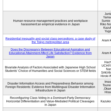
Junt
Yama
Human resource management practices and workplace
Sumie 
harassment:an empirical evidence in Japan
Riko No
Kazu
Yug
Residential inequality and social class perceptions: a case study of
Aram 
the Tokyo metropolitan area
Does the Discrepancy Between Educational Aspiration and
Educational Attainment Affect Life Satisfaction? Evidence from
Aram 
Japan
Hach
UCHIY
Bivariate Analysis of Factors Associated with Japanese High School
Na
Students’ Choice of Humanities and Social Sciences or STEM fields
SAKAM
Hiroki
Imas
Disaster Information Access and Preparedness Behavior among
Tsune
Foreign Residents: Evidence from Multilingual Disaster Information
,Oka
Infrastructure in Japan
Hisa
Reconfiguring Class Voting in a Dominant-Party Democracy:
Horizontal Differentiation and Value-Mediated Political Cleavages
Kazuko
in Japan