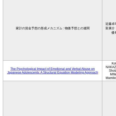
近藤卓
家計の賃金予想の形成メカニズム : 物価予想との連関
富康介
優
Ko
NAKAZ
The Psychological Impact of Emotional and Verbal Abuse on
Shot
Japanese Adolescents: A Structural Equation Modeling Approach
MIW
Mamik