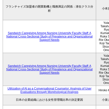
フランチャイズ加盟者の開業動機と職務満足の関係：潜在クラス分
小本
析
Yut
Takah
Ryo
Sandwich Caregiving Among Nursing University Faculty Staff: A
Kumak
National Cross-Sectional Study of Prevalence and Organizational
Ruka S
Support Needs
Rie Ok
Koji T
Shiz
Omo
Yut
Takah
Ryo
Sandwich Caregiving Among Nursing University Faculty Staff: A
Kumak
National Cross-Sectional Study of Prevalence and Organizational
Ruka S
Support Needs
Rie Ok
Koji T
Shiz
Omo
Utilization of AI as a Conversational Counselor: Analysis of User
Hiroko
Evaluations through Morphological Analysis
日本の企業組織における女性管理職比率の決定要因
小泉