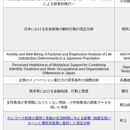
小河
による探索的検討—
日本における生命保険の解約行動の実証分析
増井
Anxiety and Well-Being: A Factorial and Regression Analysis of Life
Ishii 
Satisfaction Determinants in a Japanese Population
Ishi
Perceived Helpfulness of Workplace Support for Combining
Say
Infertility Treatment and Work: Occupational and Organizational
Tera
Differences in Japan
企業のイノベーション遂行力の背景条件の国際比較
高桑
熊本県における金融知識、行動と態度
國方
女性教員が管理職になりたくない理由：小学校教員の調査データを
横山
用いた考察
テレワーク制度の適用と実施が生活時間に与える影響 : 制度活用パ
村上
ターンと属性別差異に着目した実証分析