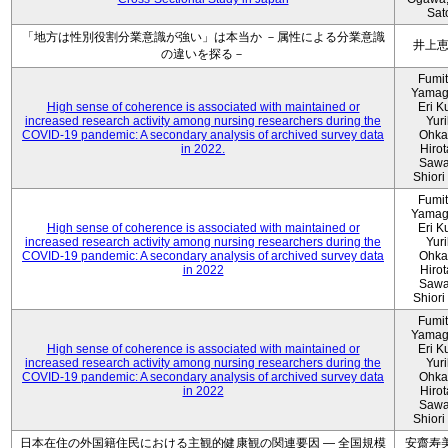
Sat
「地方は性別役割分業意識が強い」は本当か －属性による分業意識
井上
の違いを探る－
Fumi
Yamag
High sense of coherence is associated with maintained or
Eri K
increased research activity among nursing researchers during the
Yur
COVID-19 pandemic: A secondary analysis of archived survey data
Ohka
in 2022.
Hiro
Sawa
Shiori 
Fumi
Yamag
High sense of coherence is associated with maintained or
Eri K
increased research activity among nursing researchers during the
Yur
COVID-19 pandemic: A secondary analysis of archived survey data
Ohka
in 2022
Hiro
Sawa
Shiori 
Fumi
Yamag
High sense of coherence is associated with maintained or
Eri K
increased research activity among nursing researchers during the
Yur
COVID-19 pandemic: A secondary analysis of archived survey data
Ohka
in 2022
Hiro
Sawa
Shiori 
日本在住の外国籍住民における主観的健康観の関連要因 ― 全国規模
安齋寿美