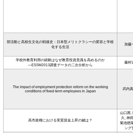
部活動と高校生文化の戦後史：日本型メリトクラシーの変容と学校
加藤
化する生活
学校外教育利用の経験はなぜ教育投資意識を高めるのか
藤村
―ESSM2013調査データの二次分析から
The impact of employment protection reform on the working
武内
conditions of fixed-term employees in Japan
山口茜,
久, 神
高市政権における実質賃金上昇の鍵は？
菊池慈陽
ング