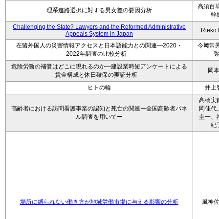
高須百華
理系進路選択に対する男女差の要因分析
幹
Challenging the State? Lawyers and the Reformed Administrative
Rieko
Appeals System in Japan
在留外国人の災害情報アクセスと日本語能力との関連―2020・
今﨑常秀
2022年調査の比較分析―
危険労働の補償はどこに現れるのか―建設業時短アンケートによる
岡
賃金構成と休日確保の実証分析―
ヒトの輪
井上
髙橋実
高齢者における訪問看護事業の認知と死亡の関連ー全国高齢者パネ
岡佳代
ル調査を用いてー
圭一、
紀
場所に縛られない働き方が地域労働市場に与える影響の分析
風神