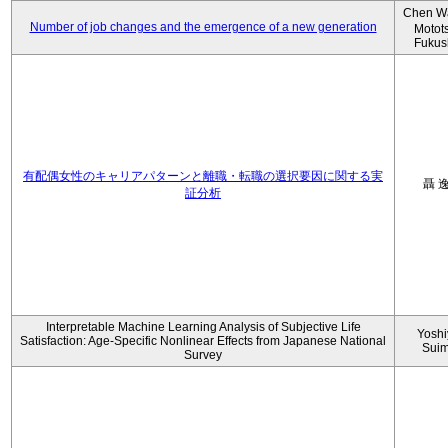
Chen W
Number of job changes and the emergence of a new generation
Motot
Fukus
有配偶女性のキャリアパターンと離職・転職の選択要因に関する実
聶 
証分析
Interpretable Machine Learning Analysis of Subjective Life
Yoshi
Satisfaction: Age-Specific Nonlinear Effects from Japanese National
Sui
Survey