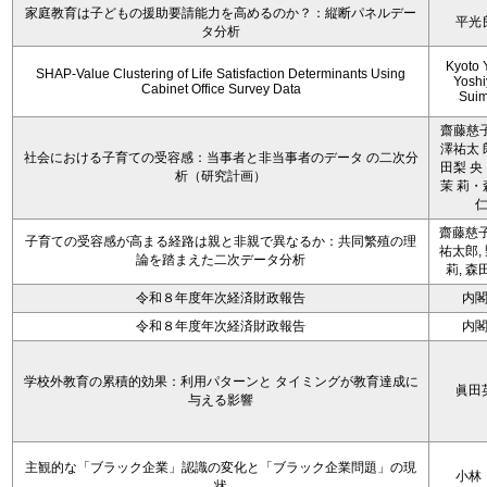
家庭教育は子どもの援助要請能力を高めるのか？：縦断パネルデー
平光
タ分析
Kyoto 
SHAP-Value Clustering of Life Satisfaction Determinants Using
Yoshi
Cabinet Office Survey Data
Sui
齋藤慈子
澤祐太 
社会における子育ての受容感：当事者と非当事者のデータ の二次分
田梨 央
析（研究計画）
茉 莉・
齋藤慈子
子育ての受容感が高まる経路は親と非親で異なるか：共同繁殖の理
祐太郎,
論を踏まえた二次データ分析
莉, 森
令和８年度年次経済財政報告
内
令和８年度年次経済財政報告
内
学校外教育の累積的効果：利用パターンと タイミングが教育達成に
眞田
与える影響
主観的な「ブラック企業」認識の変化と「ブラック企業問題」の現
小林
状