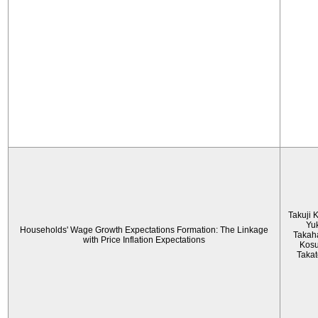
Takuji 
Yu
Households' Wage Growth Expectations Formation: The Linkage
Takah
with Price Inflation Expectations
Kos
Taka