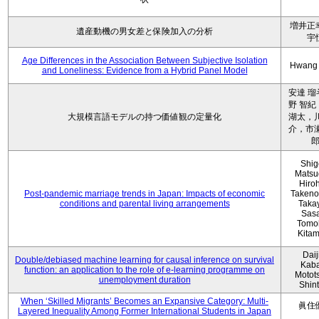
増井正
遺産動機の男女差と保険加入の分析
宇
Age Differences in the Association Between Subjective Isolation
Hwang
and Loneliness: Evidence from a Hybrid Panel Model
安達 瑠
野 智紀
大規模言語モデルの持つ価値観の定量化
湖太，川
介，市瀬
Shig
Matsu
Hiro
Post-pandemic marriage trends in Japan: Impacts of economic
Takeno
conditions and parental living arrangements
Taka
Sasa
Tomo
Kita
Daij
Double/debiased machine learning for causal inference on survival
Kaba
function: an application to the role of e-learning programme on
Motot
unemployment duration
Shin
When ‘Skilled Migrants’ Becomes an Expansive Category: Multi-
眞住
Layered Inequality Among Former International Students in Japan