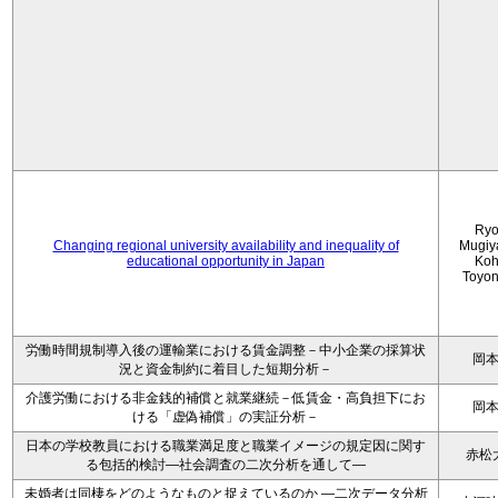
Ryo
Changing regional university availability and inequality of
Mugiy
educational opportunity in Japan
Koh
Toyo
労働時間規制導入後の運輸業における賃金調整－中小企業の採算状
岡
況と資金制約に着目した短期分析－
介護労働における非金銭的補償と就業継続－低賃金・高負担下にお
岡
ける「虚偽補償」の実証分析－
日本の学校教員における職業満足度と職業イメージの規定因に関す
赤松
る包括的検討―社会調査の二次分析を通して―
未婚者は同棲をどのようなものと捉えているのか —二次データ分析