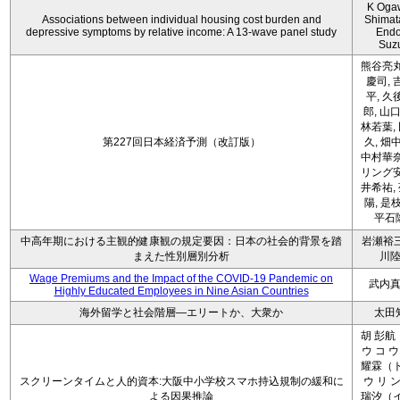
K Oga
Associations between individual housing cost burden and
Shimat
depressive symptoms by relative income: A 13-wave panel study
Endo
Suz
熊谷亮丸
慶司, 
平, 久
郎, 山口
林若葉,
第227回日本経済予測（改訂版）
久, 畑
中村華奈
リング安
井希祐,
陽, 是
平石
中高年期における主観的健康観の規定要因：日本の社会的背景を踏
岩瀬裕三
まえた性別層別分析
川
Wage Premiums and the Impact of the COVID‑19 Pandemic on
武内
Highly Educated Employees in Nine Asian Countries
海外留学と社会階層―エリートか、大衆か
太田
胡 彭航
ウ コ ウ
耀霖（ト
スクリーンタイムと人的資本:大阪中小学校スマホ持込規制の緩和に
ウ リ ン
よる因果推論
瑞汐（イ