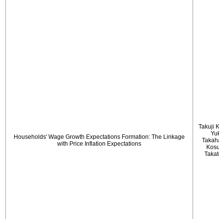
Takuji 
Yu
Households' Wage Growth Expectations Formation: The Linkage
Takah
with Price Inflation Expectations
Kos
Taka