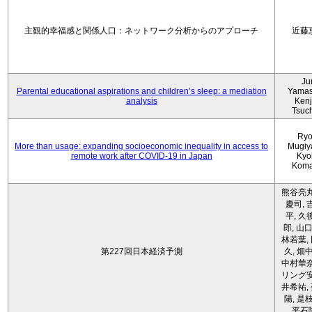
主観的幸福感と関係人口：ネットワーク分析からのアプローチ
近藤
Ju
Parental educational aspirations and children’s sleep: a mediation
Yamas
analysis
Kenji
Tsuc
Ryo
More than usage: expanding socioeconomic inequality in access to
Mugiy
remote work after COVID-19 in Japan
Kyo
Koma
熊谷亮丸
慶司, 
平, 久
郎, 山口
林若葉,
第227回日本経済予測
久, 畑
中村華奈
リング安
井希祐,
陽, 是
平石