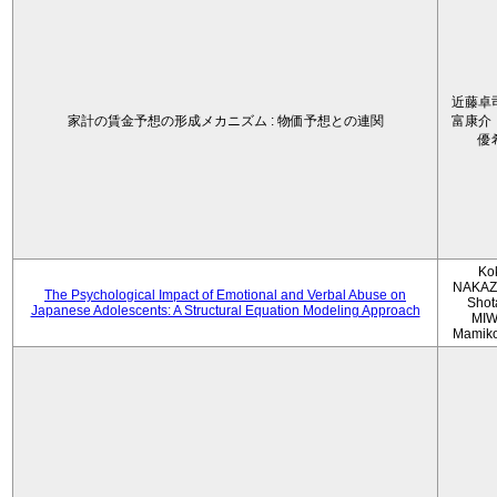
近藤卓
家計の賃金予想の形成メカニズム : 物価予想との連関
富康介
優
Ko
NAKAZ
The Psychological Impact of Emotional and Verbal Abuse on
Shot
Japanese Adolescents: A Structural Equation Modeling Approach
MIW
Mamik