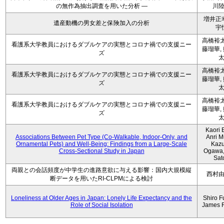
の無作為抽出調査を用いた分析 ―
川
増井正
遺産動機の男女差と保険加入の分析
宇
高橋裕太
看護系大学教員におけるダブルケアの実態とコロナ禍での支援ニー
藤瑠華,
ズ
高橋裕太
看護系大学教員におけるダブルケアの実態とコロナ禍での支援ニー
藤瑠華,
ズ
高橋裕太
看護系大学教員におけるダブルケアの実態とコロナ禍での支援ニー
藤瑠華,
ズ
Kaori 
Associations Between Pet Type (Co-Walkable, Indoor-Only, and
Anri M
Ornamental Pets) and Well-Being: Findings from a Large-Scale
Kaz
Cross-Sectional Study in Japan
Ogawa,
Sat
両親との会話頻度が中学生の進路意欲に与える影響：国内大規模縦
西村
断データを用いたRI-CLPMによる検討
Loneliness at Older Ages in Japan: Lonely Life Expectancy and the
Shiro F
Role of Social Isolation
James 