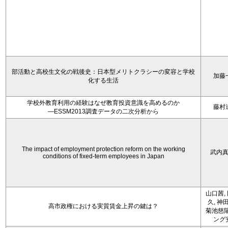
部活動と高校生文化の戦後史：日本型メリトクラシーの変容と学校
加藤
化する生活
学校外教育利用の経験はなぜ教育投資意識を高めるのか
藤村
―ESSM2013調査データの二次分析から
The impact of employment protection reform on the working
武内
conditions of fixed-term employees in Japan
山口茜,
久, 神
高市政権における実質賃金上昇の鍵は？
菊池慈陽
ング