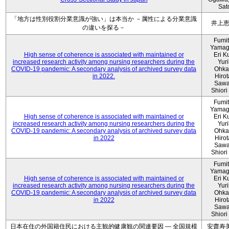
Sat
「地方は性別役割分業意識が強い」は本当か －属性による分業意識
井上
の違いを探る－
Fumi
Yamag
High sense of coherence is associated with maintained or
Eri K
increased research activity among nursing researchers during the
Yur
COVID-19 pandemic: A secondary analysis of archived survey data
Ohka
in 2022.
Hiro
Sawa
Shiori 
Fumi
Yamag
High sense of coherence is associated with maintained or
Eri K
increased research activity among nursing researchers during the
Yur
COVID-19 pandemic: A secondary analysis of archived survey data
Ohka
in 2022
Hiro
Sawa
Shiori 
Fumi
Yamag
High sense of coherence is associated with maintained or
Eri K
increased research activity among nursing researchers during the
Yur
COVID-19 pandemic: A secondary analysis of archived survey data
Ohka
in 2022
Hiro
Sawa
Shiori 
日本在住の外国籍住民における主観的健康観の関連要因 ― 全国規模
安齋寿美