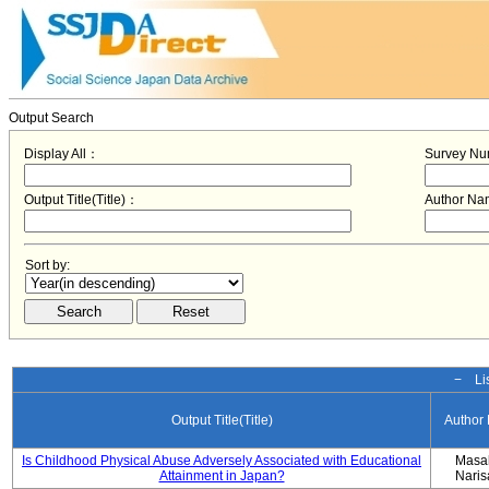
Output Search
Display All：
Survey N
Output Title(Title)：
Author N
Sort by:
− Lis
Output Title(Title)
Author
Is Childhood Physical Abuse Adversely Associated with Educational
Masa
Attainment in Japan?
Nari