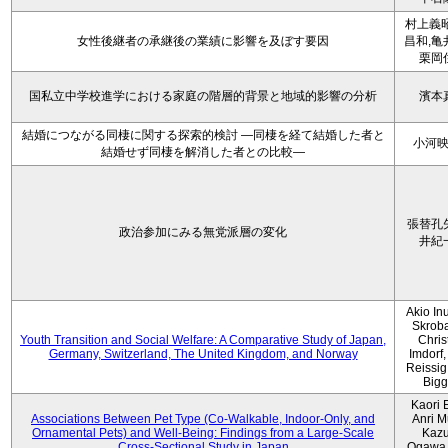
村上義昭
女性後継者の承継後の業績に影響を及ぼす要因
昌和,亀
栗岡
国私立中学校進学における家庭の階層的背景と地域的影響の分析
濱本
結婚につながる同棲に関する探索的検討 ―同棲を経て結婚した者と
小河
結婚せず同棲を解消した者との比較―
張替孔
政治参加にみる無党派層の変化
井紀
Akio Inu
Skrob
Youth Transition and Social Welfare: A Comparative Study of Japan,
Chris
Germany, Switzerland, The United Kingdom, and Norway
Imdorf, 
Reissig
Bigg
Kaori 
Associations Between Pet Type (Co-Walkable, Indoor-Only, and
Anri M
Ornamental Pets) and Well-Being: Findings from a Large-Scale
Kaz
Cross-Sectional Study in Japan
Ogawa,