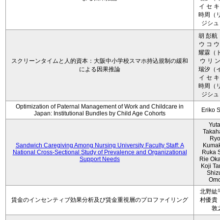
イ セ キ
時周（リ
ジシュ 
胡 彭航
ウ コ ウ
耀霖（ト
スクリーンタイムと人的資本：大阪中小学校スマホ持込規制の緩和
ウ リ ン
による因果推論
瑞汐（イ
イ セ キ
時周（リ
ジシュ 
Optimization of Paternal Management of Work and Childcare in
Eriko 
Japan: Institutional Bundles by Child Age Cohorts
Yut
Takah
Ryo
Sandwich Caregiving Among Nursing University Faculty Staff: A
Kumak
National Cross-Sectional Study of Prevalence and Organizational
Ruka S
Support Needs
Rie Ok
Koji T
Shiz
Omo
北野紘
賃金のインセンティブ効果分析及び賃金重視層のプロファイリング
村優貴
敦