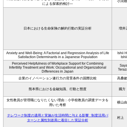
小河
による探索的検討—
日本における生命保険の解約行動の実証分析
増井
Anxiety and Well-Being: A Factorial and Regression Analysis of Life
Ishii 
Satisfaction Determinants in a Japanese Population
Ishi
Perceived Helpfulness of Workplace Support for Combining
Say
Infertility Treatment and Work: Occupational and Organizational
Tera
Differences in Japan
企業のイノベーション遂行力の背景条件の国際比較
高桑
熊本県における金融知識、行動と態度
國方
女性教員が管理職になりたくない理由：小学校教員の調査データを
横山
用いた考察
テレワーク制度の適用と実施が生活時間に与える影響 : 制度活用パ
村上
ターンと属性別差異に着目した実証分析