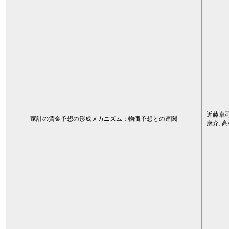
近藤卓司
家計の賃金予想の形成メカニズム：物価予想との連関
康介, 