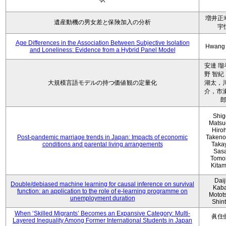
増井正
遺産動機の男女差と保険加入の分析
宇
Age Differences in the Association Between Subjective Isolation
Hwang
and Loneliness: Evidence from a Hybrid Panel Model
安達 瑠
野 智紀
大規模言語モデルの持つ価値観の定量化
湖太，川
介，市瀬
Shig
Matsu
Hiro
Post-pandemic marriage trends in Japan: Impacts of economic
Takeno
conditions and parental living arrangements
Taka
Sasa
Tomo
Kita
Daij
Double/debiased machine learning for causal inference on survival
Kaba
function: an application to the role of e-learning programme on
Motot
unemployment duration
Shin
When ‘Skilled Migrants’ Becomes an Expansive Category: Multi-
眞住
Layered Inequality Among Former International Students in Japan