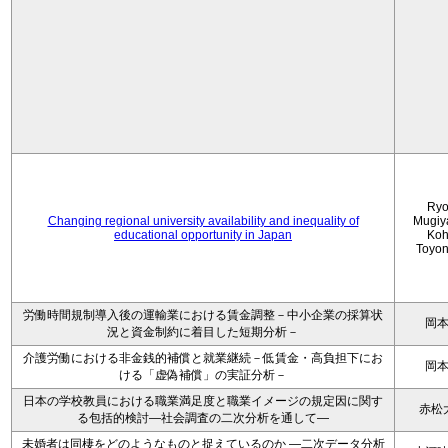
Ryo
Changing regional university availability and inequality of
Mugiy
educational opportunity in Japan
Koh
Toyo
労働時間規制導入後の運輸業における賃金調整－中小企業の採算状
岡
況と資金制約に着目した短期分析－
介護労働における非金銭的補償と就業継続－低賃金・高負担下にお
岡
ける「虚偽補償」の実証分析－
日本の学校教員における職業満足度と職業イメージの規定因に関す
赤松
る包括的検討―社会調査の二次分析を通して―
未婚者は同棲をどのようなものと捉えているのか —二次データ分析