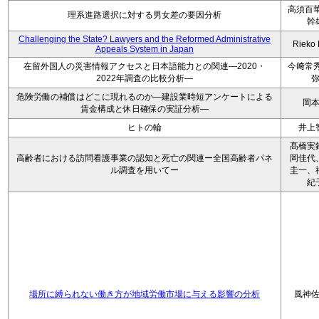
高須百華
理系進路選択に対する男女差の要因分析
幹
Challenging the State? Lawyers and the Reformed Administrative
Rieko
Appeals System in Japan
在留外国人の災害情報アクセスと日本語能力との関連―2020・
今﨑常秀
2022年調査の比較分析―
危険労働の補償はどこに現れるのか―建設業時短アンケートによる
岡
賃金構成と休日確保の実証分析―
ヒトの輪
井上
髙橋実
高齢者における訪問看護事業の認知と死亡の関連ー全国高齢者パネ
岡佳代
ル調査を用いてー
圭一、
紀
場所に縛られない働き方が地域労働市場に与える影響の分析
風神