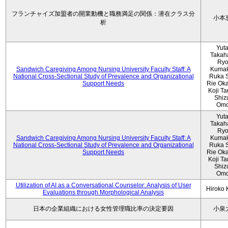
フランチャイズ加盟者の開業動機と職務満足の関係：潜在クラス分
小本
析
Yut
Takah
Ryo
Sandwich Caregiving Among Nursing University Faculty Staff: A
Kumak
National Cross-Sectional Study of Prevalence and Organizational
Ruka S
Support Needs
Rie Ok
Koji T
Shiz
Omo
Yut
Takah
Ryo
Sandwich Caregiving Among Nursing University Faculty Staff: A
Kumak
National Cross-Sectional Study of Prevalence and Organizational
Ruka S
Support Needs
Rie Ok
Koji T
Shiz
Omo
Utilization of AI as a Conversational Counselor: Analysis of User
Hiroko
Evaluations through Morphological Analysis
日本の企業組織における女性管理職比率の決定要因
小泉