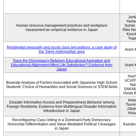
Junt
Yama
Human resource management practices and workplace
Sumie 
harassment:an empirical evidence in Japan
Riko No
Kazu
Yug
Residential inequality and social class perceptions: a case study of
Aram 
the Tokyo metropolitan area
Does the Discrepancy Between Educational Aspiration and
Educational Attainment Affect Life Satisfaction? Evidence from
Aram 
Japan
Hach
UCHIY
Bivariate Analysis of Factors Associated with Japanese High School
Na
Students’ Choice of Humanities and Social Sciences or STEM fields
SAKAM
Hiroki
Imas
Disaster Information Access and Preparedness Behavior among
Tsune
Foreign Residents: Evidence from Multilingual Disaster Information
,Oka
Infrastructure in Japan
Hisa
Reconfiguring Class Voting in a Dominant-Party Democracy:
Horizontal Differentiation and Value-Mediated Political Cleavages
Kazuko
in Japan