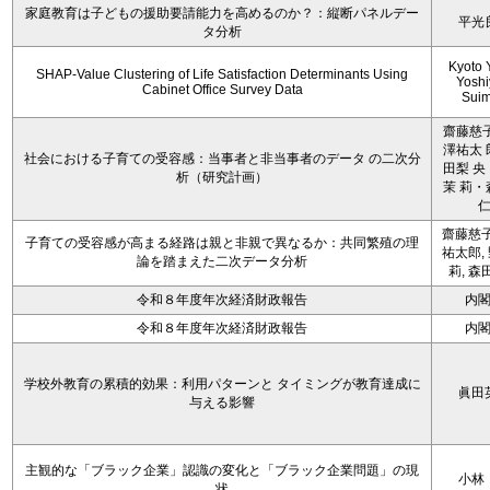
家庭教育は子どもの援助要請能力を高めるのか？：縦断パネルデー
平光
タ分析
Kyoto 
SHAP-Value Clustering of Life Satisfaction Determinants Using
Yoshi
Cabinet Office Survey Data
Sui
齋藤慈子
澤祐太 
社会における子育ての受容感：当事者と非当事者のデータ の二次分
田梨 央
析（研究計画）
茉 莉・
齋藤慈子
子育ての受容感が高まる経路は親と非親で異なるか：共同繁殖の理
祐太郎,
論を踏まえた二次データ分析
莉, 森
令和８年度年次経済財政報告
内
令和８年度年次経済財政報告
内
学校外教育の累積的効果：利用パターンと タイミングが教育達成に
眞田
与える影響
主観的な「ブラック企業」認識の変化と「ブラック企業問題」の現
小林
状