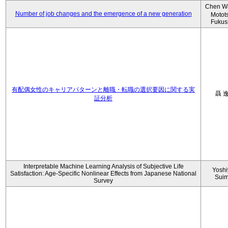
Chen W
Number of job changes and the emergence of a new generation
Motot
Fukus
有配偶女性のキャリアパターンと離職・転職の選択要因に関する実
聶 
証分析
Interpretable Machine Learning Analysis of Subjective Life
Yoshi
Satisfaction: Age-Specific Nonlinear Effects from Japanese National
Sui
Survey