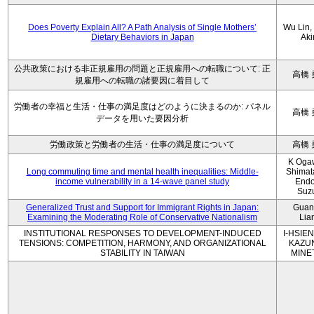
Does Poverty Explain All? A Path Analysis of Single Mothers’
Wu Lin, 
Dietary Behaviors in Japan
Aki
公共政策における非正規雇用の問題と正規雇用への転職について: 正
高橋 
規雇用への転職の諸要因に着目して
労働者の幸福と生活・仕事の満足度はどのように決まるのか: パネル
高橋 
データを用いた要因分析
労働政策と労働者の生活・仕事の満足度について
高橋 
K Oga
Long commuting time and mental health inequalities: Middle-
Shimat
income vulnerability in a 14-wave panel study
Endo
Suz
Generalized Trust and Support for Immigrant Rights in Japan:
Guan
Examining the Moderating Role of Conservative Nationalism
Lia
INSTITUTIONAL RESPONSES TO DEVELOPMENT-INDUCED
I-HSIEN
TENSIONS: COMPETITION, HARMONY, AND ORGANIZATIONAL
KAZU
STABILITY IN TAIWAN
MINE