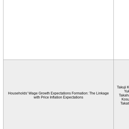
Takuji 
Yu
Households' Wage Growth Expectations Formation: The Linkage
Takah
with Price Inflation Expectations
Kos
Taka