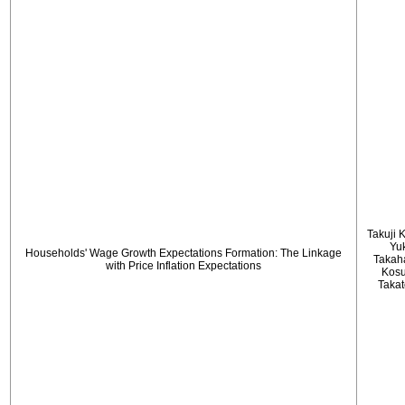
Takuji 
Yu
Households' Wage Growth Expectations Formation: The Linkage
Takah
with Price Inflation Expectations
Kos
Taka