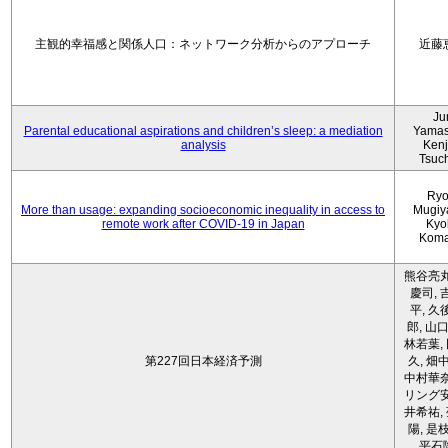
主観的幸福感と関係人口：ネットワーク分析からのアプローチ
近藤
Ju
Parental educational aspirations and children’s sleep: a mediation
Yamas
analysis
Kenji
Tsuc
Ryo
More than usage: expanding socioeconomic inequality in access to
Mugiy
remote work after COVID-19 in Japan
Kyo
Koma
熊谷亮丸
慶司, 
平, 久
郎, 山口
林若葉,
第227回日本経済予測
久, 畑
中村華奈
リング安
井希祐,
陽, 是
平石