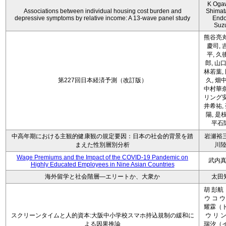
K Oga
Associations between individual housing cost burden and
Shimat
depressive symptoms by relative income: A 13-wave panel study
Endo
Suz
熊谷亮丸
慶司, 
平, 久
郎, 山口
林若葉,
第227回日本経済予測（改訂版）
久, 畑
中村華奈
リング安
井希祐,
陽, 是
平石
中高年期における主観的健康観の規定要因：日本の社会的背景を踏
岩瀬裕三
まえた性別層別分析
川
Wage Premiums and the Impact of the COVID‑19 Pandemic on
武内
Highly Educated Employees in Nine Asian Countries
海外留学と社会階層―エリートか、大衆か
太田
胡 彭航
ウ コ ウ
耀霖（ト
スクリーンタイムと人的資本:大阪中小学校スマホ持込規制の緩和に
ウ リ ン
よる因果推論
瑞汐（イ