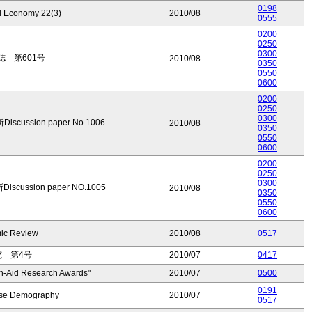
0198
d Economy 22(3)
2010/08
0555
0200
0250
0300
 第601号
2010/08
0350
0550
0600
0200
0250
0300
ssion paper No.1006
2010/08
0350
0550
0600
0200
0250
0300
ssion paper NO.1005
2010/08
0350
0550
0600
ic Review
2010/08
0517
 第4号
2010/07
0417
-Aid Research Awards"
2010/07
0500
0191
nese Demography
2010/07
0517