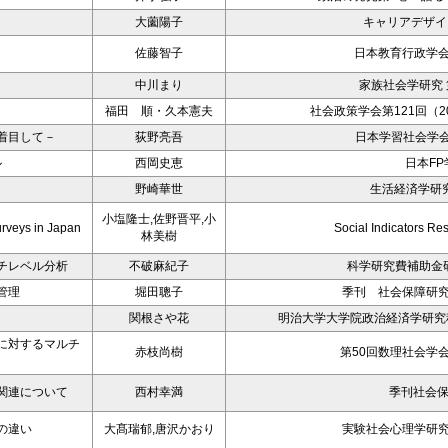
大薗陽子
キャリアデザイン
佐藤智子
日本教育行政学会年
中川まり
家族社会学研究 
福田 順・久本憲夫
社会政策学会第121回（2
着目して－
荻野亮吾
日本学習社会学
ル
西岡史恵
日本FP
野崎華世
生活経済学研究
小塩隆士,佐野晋平,小
urveys in Japan
Social Indicators Re
林美樹
チレベル分析
不破麻紀子
科学研究費補助金
管理
堀田聰子
季刊 社会保障研
関根さや花
明治大学大学院政治経済学研究科
に対するマルチ
赤枝尚樹
第50回数理社会学
の関連について
西村幸満
季刊社会
の違い
大髙瑞郁,唐沢かおり
実験社会心理学研究