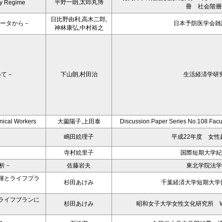
平野一朗,太郎丸博
ty Regime
冊 社会階層
日比野由利,高木二郎,
データから－
日本予防医学会雑誌 
神林康弘,中村裕之
いて－
下山朗,村田治
生活経済学研究
nical Workers
大薗陽子,上田泰
Discussion Paper Series No.108 Facul
嶋田絵理子
平成22年度 女性
寺村絵里子
国際短期大学紀
析－
佐藤岩夫
東北学院法学
揮とライフプラ
杉田あけみ
千葉経済大学短期大学
ライフブランに
杉田あけみ
昭和女子大学女性文化研究所 WOR