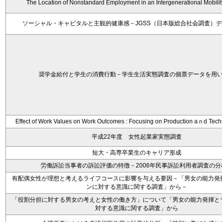
The Location of Nonstandard Employment in an Intergenerational Mobili
ソーシャル・キャピタルと主観的健康感－JGSS（日本版総合社会調査）
奨学金給付と学生の消費行動－学生生活実態調査の個票データを用
Effect of Work Values on Work Outcomes : Focusing on Production aｎd Tech
平成22年度 女性起業家実態調査
短大・高専卒業生のキャリア形成
労働訴訟当事者の訴訟評価の特徴－2006年民事訴訟利用者調査の分
有配偶女性が理想と考えるライフコースに影響を与える要因－「男女の能力発
ンに対する意識に関する調査」から－
「役割分担に対する男女の考えと女性の働き方」について「男女の能力発揮と
対する意識に関する調査」から