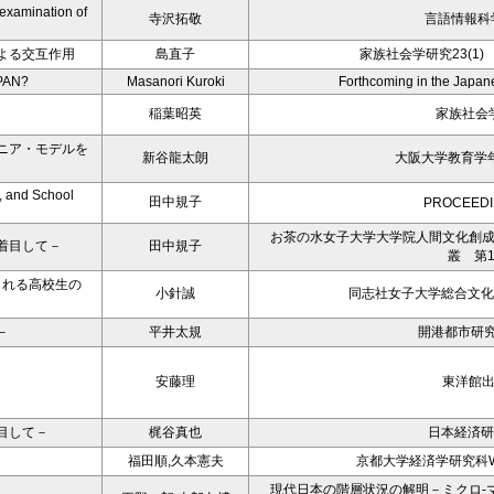
 examination of
寺沢拓敬
言語情報科
よる交互作用
島直子
家族社会学研究23(1
PAN?
Masanori Kuroki
Forthcoming in the Japa
稲葉昭英
家族社会
ニア・モデルを
新谷龍太朗
大阪大学教育学年
, and School
田中規子
PROCEEDI
お茶の水女子大学大学院人間文化創
着目して－
田中規子
叢 第1
られる高校生の
小針誠
同志社女子大学総合文化
－
平井太規
開港都市研究
安藤理
東洋館
目して－
梶谷真也
日本経済研究
福田順,久本憲夫
京都大学経済学研究科Worki
現代日本の階層状況の解明－ミクロ-