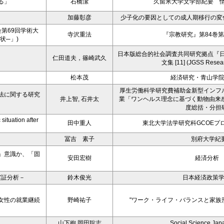
る」
石橋潔
久留米大学文学部紀要 
加藤彰彦
少子化の要因としての成人期移行の変
第69回学術大
寺沢重法
『宗教研究』第84巻第
状─」)
日本版総合的社会調査共同研究拠点『日本版Gen
仁田道夫，篠崎武久
文集 [11] (JGSS Resear
松本茂
経済研究・青山学
厚生労働科学研究費補助金新型インフ
法に関する研究
井上智, 石井太
業「ワンヘルス理念に基づく動物由来
度総括・分担
situation after
田中重人
東北大学法学研究科GCOEプロ
冨吉 素子
別府大学紀要
」意識か、「固
安田宏樹
経済分析 
実証分析－
鈴木俊光
日本経済政策
女性の就業継続
野崎祐子
"ワーク・ライフ・バランスと家族
山下絢,岡田聡志
Social Science Japa