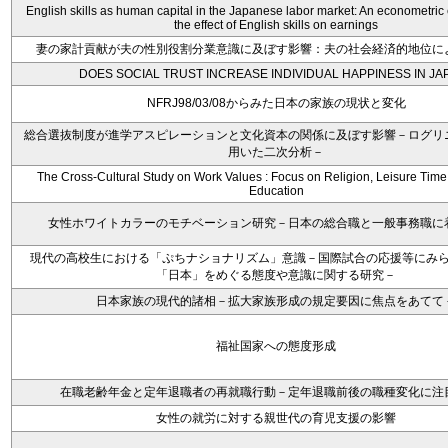
English skills as human capital in the Japanese labor market: An econometric
the effect of English skills on earnings
妻の家計貢献が夫の性別役割分業意識に及ぼす影響：夫の社会経済的地位に
DOES SOCIAL TRUST INCREASE INDIVIDUAL HAPPINESS IN JA
NFRJ98/03/08からみた日本の家族の現状と変化
総合選抜制度が進学アスピレーションと文化資本の関係に及ぼす影響－ログリ
用いた二次分析－
The Cross-Cultural Study on Work Values : Focus on Religion, Leisure Time
Education
女性ホワイトカラーのモチベーション研究－日本の総合職と一般事務職に
現代の高校生における「ぷちナショナリズム」意識－国際試合の応援等にみ
「日本」をめぐる態度や意識に関する研究－
日本家族の現代的諸相－拡大家族形成の規定要因に焦点をあてて
福祉国家への態度形成
在職老齢年金と定年退職者の再就職行動－定年退職前後の職種変化に注
女性の就労に対する親世代の育児支援の影響