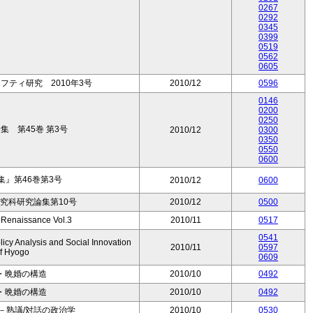
0267
0292
0345
0399
0519
0562
0605
ティ研究 2010年3号
2010/12
0596
0146
0200
0250
 第45巻 第3号
2010/12
0300
0350
0550
0600
』第46巻第3号
2010/12
0600
究科研究論集第10号
2010/12
0500
 Renaissance Vol.3
2010/11
0517
0541
licy Analysis and Social Innovation
2010/11
0597
of Hyogo
0609
・晩婚の構造
2010/10
0492
・晩婚の構造
2010/10
0492
－熟議/対話の政治学
2010/10
0530