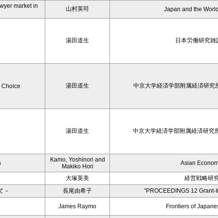
lawyer market in
山村英司
Japan and the Worl
湯田道生
日本労働研究雑誌
湯田道生
中京大学経済学部附属経済研究所Discu
g Choice
湯田道生
中京大学経済学部附属経済研究所Discu
Kamo, Yoshinori and
a
Asian Econom
Makiko Hori
大塚英美
経営戦略研究
て－
長尾由希子
"PROCEEDINGS 12 Grant-In
James Raymo
Frontiers of Japa