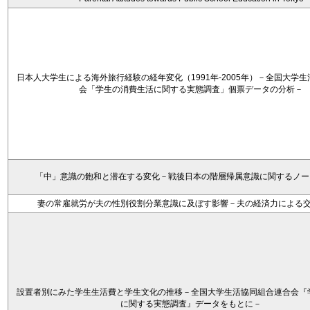
日本人大学生による海外旅行経験の経年変化（1991年-2005年）－全国大学
会「学生の消費生活に関する実態調査」個票データの分析－
「中」意識の飽和と潜在する変化－戦後日本の階層帰属意識に関するノー
妻の常雇就労が夫の性別役割分業意識に及ぼす影響－夫の経済力による
設置者別にみた学生生活費と学生文化の推移－全国大学生活協同組合連合会『
に関する実態調査』データをもとに－