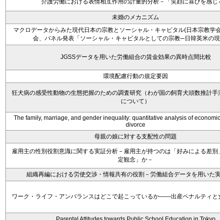
介護労働における表情相互作用の計量的分析－「笑顔に喜びを感じ
未婚のメカニズム
マクロデータからみた現代日本の宗教とソーシャル・キャピタル(日本宗教学会
会、パネル発表「ソーシャル・キャピタルとしての宗教─日韓英米の現
JGSSデータを用いた労働組合の賃金効果の異時点間比較
環境配慮行動の規定要因
狂犬病の感受性動物の生態把握のための調査研究（わが国の飼育犬頭数推計手
について）
The family, marriage, and gender inequality: quantitative analysis of economic 
divorce
母親の娘に対する支配性の問題
雇用主の性別役割意識に関する実証分析－雇用主が持つのは「好みによる差別
定観念」か－
組織再編における労使交渉・情報共有の役割－労働組合データを用いた
ワーク・ライフ・アンバランスはどこで起こっているか――出産ペナルティと
Parental Attitudes towards Public School Education in Tokyo