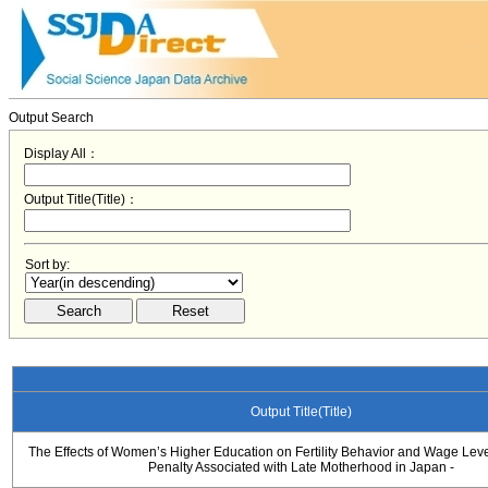
Output Search
Display All：
Output Title(Title)：
Sort by:
Output Title(Title)
The Effects of Women’s Higher Education on Fertility Behavior and Wage Lev
Penalty Associated with Late Motherhood in Japan -