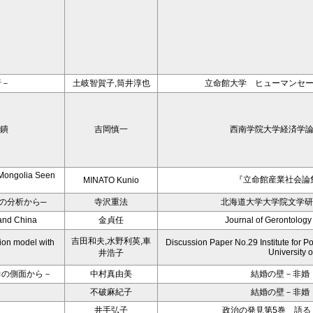
析－
土岐智賀子,筒井淳也
立命館大学 ヒューマンセーフ
窶鐀
吉岡慎一
西南学院大学経済学論集
d Mongolia Seen
『立命館産業社会論集
MINATO Kunio
3の分析から─
寺沢重法
北海道大学大学院文学研
 and China
金貞任
Journal of Gerontology
吉田和夫,水野利英,車
ion model with
Discussion Paper No.29 Institute for Po
University 
井浩子
力の側面から－
中村真由美
結婚の壁－非婚
不破麻紀子
結婚の壁－非婚
井手弘子
政治の発見第5巻 語る