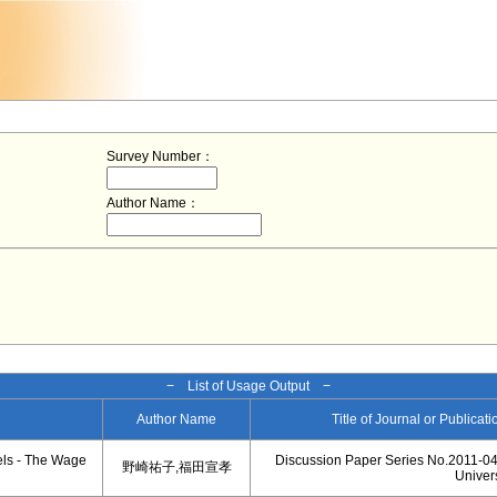
Survey Number：
Author Name：
− List of Usage Output −
Author Name
Title of Journal or Publicat
els - The Wage
Discussion Paper Series No.2011-04
野崎祐子,福田宣孝
Univers