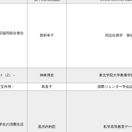
生活協同組合連合
西村幸子
同志社商学 第6
ト（2）－
神林博史
東北学院大学教養学部
交互作用－
島直子
国際ジェンダー学会誌 V
学生の消費生活
黒河内利臣
私学高等教育データ