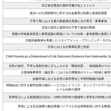
非正規従業員の基幹労働力化とストレス
政治への心理的関与に対する社会教育の効果と政策的課題
子育て期における妻の家庭責任意識と夫の育児・家事参加
女性の就労と親世代の子育て参加の関係
母親の学校参加意思と教育認識の関係についての分析－参加形態の差異に
主観的健康感を考慮したリタイアメント・プランニング・モデ
日本における仕事満足度と性差
Child Poverty as a Determinant of Life Outcomes:Evidence from Nationwide S
女性の就労、平等な役割分担に立ちふさがる「構造的壁」：地域格差のマル
介護保険事業所（施設系）における介護職員のストレス軽減と雇用
結婚市場における女性の高学歴化と学歴同類婚の効果
同類結合に対する都市効果の検討――エゴセントリック・ネットワークデータ
レベル分析の適用
世帯収入による貧困測定の試み－1999-2005年の貧困率と世帯主の特徴と
所得による生活保障の責任帰属バイアスと社会保障政策に対する態度