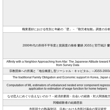
職業選好における性別と年齢の「壁」－『勤労者短観』調査の分
2000年代の所得不平等度と貧困度の推移 窶鐀 JGSSと官庁統計 
Affinity with a Neighbor Approaching from Afar: The Japanese Attitude towar
from Survey Data
宗教団体への所属と「地位橋渡し型ソーシャル・キャピタル」─JGSS-200
The traditional Family Obligation and Economic support in Korea, Japan
Computation of ML estimators of unbalanced nested error component regress
application to estimation of wage function for home helpers
なぜ恋人にめぐり合えないのか？－経済的要因・出会いの経路・対人関係能
同棲経験者の結婚意欲
市民同士の熟議/対話 日本における市民討議会の実証研究