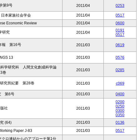
学第9号
2011/04
0253
) 日本家族社会学会
2011/04
0517
nese Economic Review
2011/04
0600
0191
学研究
2011/04
0517
報 第16号
2011/03
0619
NGS 13
2011/03
0576
成科学研究科 人間文化創成科学論
2011/03
0285
3巻
研究所紀要 第28巻
2011/03
c069
 第6号
2011/03
0400
0200
0250
出版社
2011/03
0300
0350
 (64)
2011/03
0136
ng Paper J-83
2011/03
0517
マクロ連結からのアプローチ第1分