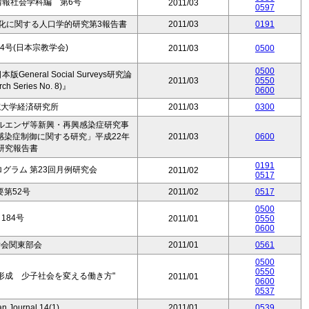
情報社会学科編 第6号
2011/03
0597
化に関する人口学的研究第3報告書
2011/03
0191
4号(日本宗教学会)
2011/03
0500
0500
eral Social Surveys研究論
2011/03
0550
ch Series No. 8)』
0600
院大学経済研究所
2011/03
0300
ルエンザ等新興・再興感染症研究事
感染症制御に関する研究」平成22年
2011/03
0600
研究報告書
0191
グラム 第23回月例研究会
2011/02
0517
第52号
2011/02
0517
0500
184号
2011/01
0550
0600
学会関東部会
2011/01
0561
0500
0550
形成 少子社会を変える働き方"
2011/01
0600
0537
n Journal 14(1)
2011/01
0539