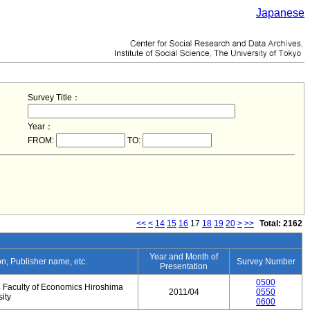
Japanese
Survey Title：
Year：
FROM:
TO:
<<
<
14
15
16
17
18
19
20
>
>>
Total: 2162
Year and Month of
ion, Publisher name, etc.
Survey Number
Presentation
0500
 Faculty of Economics Hiroshima
2011/04
0550
ity
0600