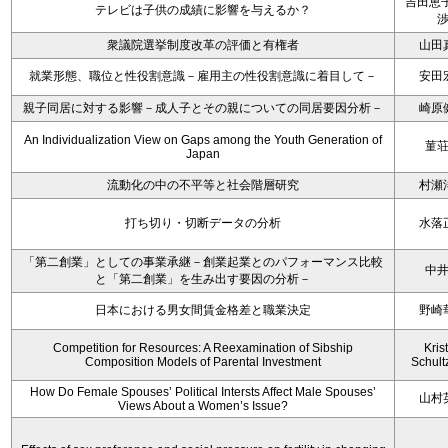
吉田恵子
テレビは子供の成績に影響を与えるか？
衆議院選挙制度改革の評価と有権者
山田
就業形態、職位と性役割意識－雇用主の性役割意識に着目して－
安田
親子同居に対する影響－成人子とその親についての同居要因分析－
崎原
An Individualization View on Gaps among the Youth Generation of
菫
Japan
流動化の中の不平等と社会階層研究
村瀬
打ち切り・切断データの分析
水落
「第二創業」としての事業承継－創業起業とのパフォーマンス比較
中
と「第二創業」を生み出す要因の分析－
日本における男女間賃金格差と職業決定
野崎
Competition for Resources: A Reexamination of Sibship
Kris
Composition Models of Parental Investment
Schult
How Do Female Spouses’ Political Intersts Affect Male Spouses’
山村
Views About a Women’s Issue?