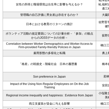
相澤佐和
女性の所得と職場環境は出生率に影響を与えるか？
祐,福村
邊三
管理職の自己評価に男女差は存在するのか？
大薗
佐野晋平
日本における教育のリターンの推計
健
ボランティア活動の規定要因についての計量分析－「参加」の観点
荻野
からのJGSSデータの分析－
Correlation between Worker Demographics and Worker Access to
橋口
Firm-provided Family-friendly Policies in Japan
雇用形態の多様化と転職
勇上
「格差」の戦後史－階級社会 日本の履歴書
橋本
若
Son preference in Japan
Impact of the Using Non-Regular Employees on On-the-Job
安田
Training
小塩隆士
Regional income inequality and happiness : Evidence from Japan
美
両立支援策が賃金に与える影響
橋口