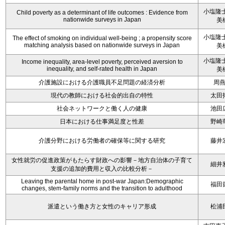
小塩隆士
Child poverty as a determinant of life outcomes : Evidence from
nationwide surveys in Japan
美
小塩隆士
The effect of smoking on individual well-being ; a propensity score
matching analysis based on nationwide surveys in Japan
美
小塩隆士
Income inequality, area-level poverty, perceived aversion to
inequality, and self-rated health in Japan
美
介護施設における介護職員不足問題の経済分析
周
現代の教師における社会的出自の特性
太田
社会ネットワークと働く人の健康
池田
日本における仕事満足度と性差
野崎
介護分野における労働者の確保等に関する研究
藤井
女性就労の促進政策がもたらす財政への影響－地方自治体の子育て
細井
支援の追加的費用と収入の比較分析－
Leaving the parental home in post-war Japan:Demographic
福田
changes, stem-family norms and the transition to adulthood
派遣という働き方と女性のキャリア形成
松浦