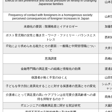
Effects of sex preference and social pressure on fertility in changing
山本
Japanese families
Frequency of contact with foreigners in a homogenous society:
山村
perceived consequences of foreigner increases in Japan
未婚化の要因：階層格差とイデオロギー
加藤
ポスト育児期の女性と働き方－ワーク・ファミリー・バランスとス
西村
トレス
IT化により求められる能力とその要因：一般職と中間管理職につい
大井
て
意識調査
高橋
金融専門職の満足度への組織と情報化の効果
渡邊
保護者が抱く不安のゆくえ
山田
シムチ
子どもを学力別に差異化することに対する保護者の意識とその変化
ャ
介護者にとって満足度の高いケアプランは在宅要介護高齢者への虐
両角
待を抑制するのか？
ITエンジニアの職務満足度に関する実証研究
大薗