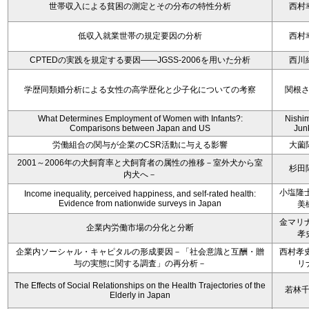
世帯収入による貧困の測定とその分布の特性分析
西村
低収入就業世帯の規定要因の分析
西村
CPTEDの実践を規定する要因――JGSS-2006を用いた分析
西川
学歴同類婚分析による女性の高学歴化と少子化についての考察
関根
What Determines Employment of Women with Infants?:
Nishi
Comparisons between Japan and US
Jun
労働組合の関与が企業のCSR活動に与える影響
大薗
2001～2006年の犬飼育率と犬飼育者の属性の推移－室外犬から室
杉田
内犬へ－
小塩隆士
Income inequality, perceived happiness, and self-rated health:
Evidence from nationwide surveys in Japan
美
金マリナ
企業内労働市場の分化と分断
孝
企業内ソーシャル・キャピタルの形成要因－「社会意識と互酬・贈
西村孝史
与の実態に関する調査」の再分析－
リ
The Effects of Social Relationships on the Health Trajectories of the
若林
Elderly in Japan