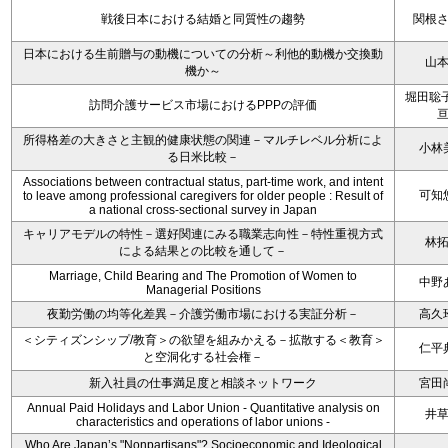
戦後日本における結婚と同質性の趨勢
関根
日本における生前贈与の動機についての分析～利他的動機か交換動
山
機か～
堀田聡子
訪問介護サービス市場におけるPPPの評価
所得格差の大きさと主観的健康状態の関連－マルチレベル分析によ
小林
る日米比較－
Associations between contractual status, part-time work, and intent
可知
to leave among professional caregivers for older people : Result of
a national cross-sectional survey in Japan
キャリアモデルの特性－選好関連にみる職業志向性－特性重視方式
林
による結果との比較を通して－
Marriage, Child Bearing and The Promotion of Women to
中野
Managerial Positions
夜勤労働の均等化差異－介護労働市場における実証分析－
高久
＜シティズンシップ/教育＞の欲望を組みかえる－拡散する＜教育＞
仁平
と空洞化する社会権－
新入社員の仕事満足度と相談ネットワーク
宮田
Annual Paid Holidays and Labor Union - Quantitative analysis on
井
characteristics and operations of labor unions -
Who Are Japan’s "Nonpartisans"? Socioeconomic and Ideological