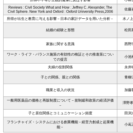
所得不平等が主観的健康に及ぼす影響
小林
Reviews : Civil Society What and How : Jeffrey C. Alexander, The
佐藤
Civil Sphere. New York and Oxford : Oxford University Press,2006
所得が出生と教育に与える影響－日本の家計データを用いた分析－
水ノ
結婚の経験と形態
松田
家族に関する意識
西野
ワーク・ライフ・バランス施策の有効性の検証とその推進策につい
小池
ての提言
夫婦の役割関係
永井
子との関係、親との関係
青柳
職業と収入の状況
加藤
一般用医薬品の価格と再販制度について－規制緩和政策の経済評価
澤野
－
子と居住関係とコミュニケーション頻度
田渕
フランチャイズ・システムにおける創業機能－経営力創成と起業機
小嶌
能－