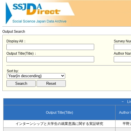
Output Search
Display All：
Survey N
Output Title(Title)：
Author N
Sort by:
− Lis
Output Title(Title)
Author
インターンシップと大学生の就業意識に関する実証研究
平野