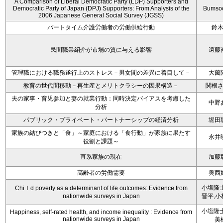
A Comparison of Liberal Democratic Party (LDP) Supporters and
Democratic Party of Japan (DPJ) Supporters: From Analysis of the
Bumso
2006 Japanese General Social Survey (JGSS)
パートタイム介護労働者の労働供給行動
鈴
民間職業紹介が市場の質に与える影響
遠藤
管理職における職務遂行上のストレス－男女間の差異に着目して－
大薗
教育の世代間移動－再生産とメリトクラシーの因果構造－
関根
夫の家事・育児参加と妻の就業行動：同時決定バイアスを考慮した
中野
分析
パブリック・プライベート・パートナーシップの経済分析
堀田
家族の結びつきと「食」～家庭における「食行動」が家族に果たす
永井
役割と課題～
直系家族の現在
加藤
高齢者の労働需要
奥西
小塩隆士
Chiｌd poverty as a determinant of life outcomes: Evidence from
nationwide surveys in Japan
晋平,小
小塩隆士
Happiness, self-rated health, and income inequality : Evidence from
nationwide surveys in Japan
美