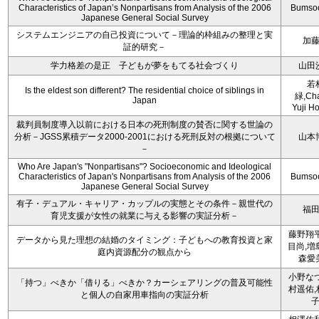
Characteristics of Japan’s Nonpartisans from Analysis of the 2006
Bumso
Japanese General Social Survey
システムエンジニアの自己投資について－理論的枠組みの整理と実
加
証的研究－
学力格差の是正 子どもが夢をもてる社会づくり
山田
若
Is the eldest son different? The residential choice of siblings in
緑,Cha
Japan
Yuji Ho
裁判員制度導入以前における日本の死刑制度の賛否に関する世論の
分析－JGSS累積データ2000-2001における死刑反対の根拠について
山本
－
Who Are Japan's "Nonpartisans"? Socioeconomic and Ideological
Characteristics of Japan's Nonpartisans from Analysis of the 2006
Bumso
Japanese General Social Survey
有子・デュアル・キャリア・カップルの実態とその条件－親世代の
福
育児支援が女性の就業に与える影響の実証分析－
藤野翔平
データから見た理想の結婚のタイミング：子どもへの教育投資と家
目尚,増
庭内資源配分の観点から
森愛
小野なつ
「持つ」べきか「借りる」べきか？カーシェアリングの普及可能性
村遥佑,
と個人の自家用車指向の実証分析