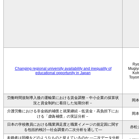
Ryo
Changing regional university availability and inequality of
Mugiy
educational opportunity in Japan
Koh
Toyo
労働時間規制導入後の運輸業における賃金調整－中小企業の採算状
岡
況と資金制約に着目した短期分析－
介護労働における非金銭的補償と就業継続－低賃金・高負担下にお
岡
ける「虚偽補償」の実証分析－
日本の学校教員における職業満足度と職業イメージの規定因に関す
赤松
る包括的検討―社会調査の二次分析を通して―
未婚者は同棲をどのようなものと捉えているのか —二次データ分析