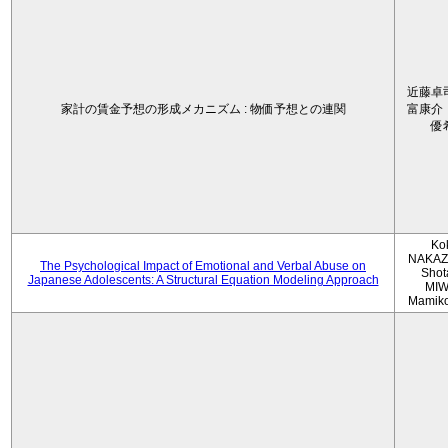
近藤卓
家計の賃金予想の形成メカニズム : 物価予想との連関
富康介
優
Ko
NAKAZ
The Psychological Impact of Emotional and Verbal Abuse on
Shot
Japanese Adolescents: A Structural Equation Modeling Approach
MIW
Mamik