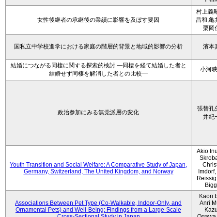
村上義昭
女性後継者の承継後の業績に影響を及ぼす要因
昌和,亀
栗岡
国私立中学校進学における家庭の階層的背景と地域的影響の分析
濱本
結婚につながる同棲に関する探索的検討 ―同棲を経て結婚した者と
小河
結婚せず同棲を解消した者との比較―
張替孔
政治参加にみる無党派層の変化
井紀
Akio Inu
Skrob
Youth Transition and Social Welfare: A Comparative Study of Japan,
Chris
Germany, Switzerland, The United Kingdom, and Norway
Imdorf, 
Reissig
Bigg
Kaori 
Associations Between Pet Type (Co-Walkable, Indoor-Only, and
Anri M
Ornamental Pets) and Well-Being: Findings from a Large-Scale
Kaz
Cross-Sectional Study in Japan
Ogawa,