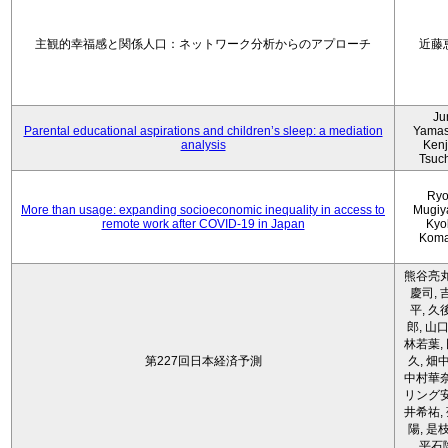
主観的幸福感と関係人口：ネットワーク分析からのアプローチ
近藤
Ju
Parental educational aspirations and children’s sleep: a mediation
Yamas
analysis
Kenji
Tsuc
Ryo
More than usage: expanding socioeconomic inequality in access to
Mugiy
remote work after COVID-19 in Japan
Kyo
Koma
熊谷亮丸
慶司, 
平, 久
郎, 山口
林若葉,
第227回日本経済予測
久, 畑
中村華奈
リング安
井希祐,
陽, 是
平石