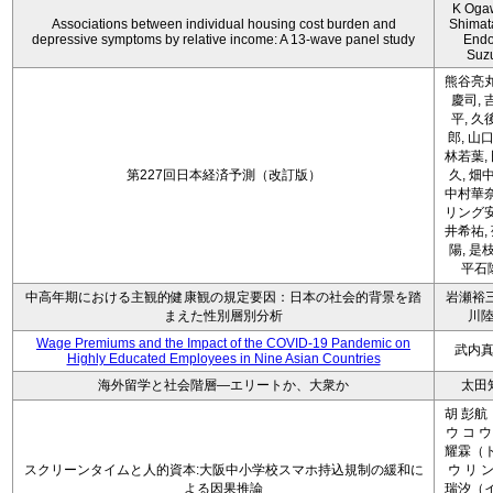
K Oga
Associations between individual housing cost burden and
Shimat
depressive symptoms by relative income: A 13-wave panel study
Endo
Suz
熊谷亮丸
慶司, 
平, 久
郎, 山口
林若葉,
第227回日本経済予測（改訂版）
久, 畑
中村華奈
リング安
井希祐,
陽, 是
平石
中高年期における主観的健康観の規定要因：日本の社会的背景を踏
岩瀬裕三
まえた性別層別分析
川
Wage Premiums and the Impact of the COVID‑19 Pandemic on
武内
Highly Educated Employees in Nine Asian Countries
海外留学と社会階層―エリートか、大衆か
太田
胡 彭航
ウ コ ウ
耀霖（ト
スクリーンタイムと人的資本:大阪中小学校スマホ持込規制の緩和に
ウ リ ン
よる因果推論
瑞汐（イ