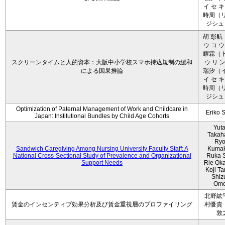
イ セ キ
時周（リ
ジシュ 
胡 彭航
ウ コ ウ
耀霖（ト
スクリーンタイムと人的資本：大阪中小学校スマホ持込規制の緩和
ウ リ ン
による因果推論
瑞汐（イ
イ セ キ
時周（リ
ジシュ 
Optimization of Paternal Management of Work and Childcare in
Eriko 
Japan: Institutional Bundles by Child Age Cohorts
Yut
Takah
Ryo
Sandwich Caregiving Among Nursing University Faculty Staff: A
Kumak
National Cross-Sectional Study of Prevalence and Organizational
Ruka S
Support Needs
Rie Ok
Koji T
Shiz
Omo
北野紘
賃金のインセンティブ効果分析及び賃金重視層のプロファイリング
村優貴
敦