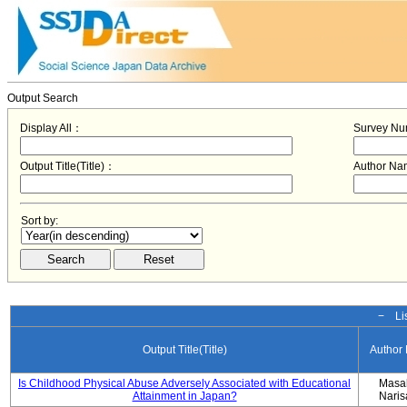
Output Search
Display All：
Survey N
Output Title(Title)：
Author N
Sort by:
− Lis
Output Title(Title)
Author
Is Childhood Physical Abuse Adversely Associated with Educational
Masa
Attainment in Japan?
Nari