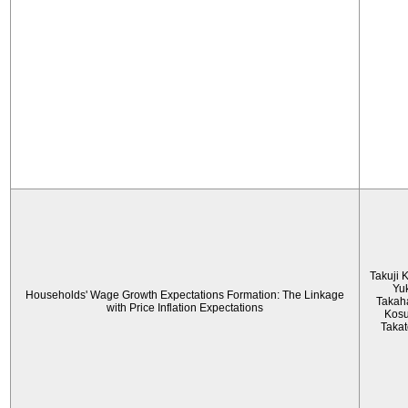
Takuji 
Yu
Households' Wage Growth Expectations Formation: The Linkage
Takah
with Price Inflation Expectations
Kos
Taka