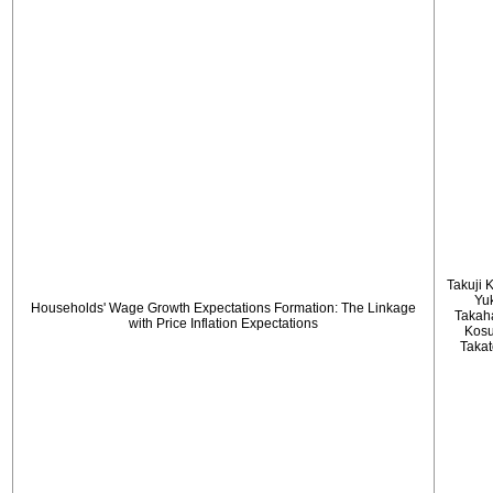
Takuji 
Yu
Households' Wage Growth Expectations Formation: The Linkage
Takah
with Price Inflation Expectations
Kos
Taka