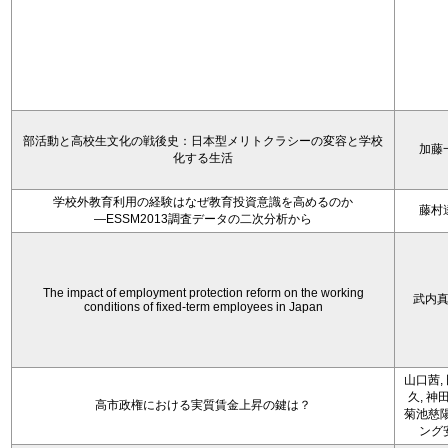
部活動と高校生文化の戦後史：日本型メリトクラシーの変容と学校
加藤
化する生活
学校外教育利用の経験はなぜ教育投資意識を高めるのか
藤村
―ESSM2013調査データの二次分析から
The impact of employment protection reform on the working
武内
conditions of fixed-term employees in Japan
山口茜,
久, 神
高市政権における実質賃金上昇の鍵は？
菊池慈陽
ング