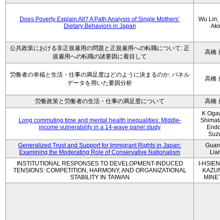
Does Poverty Explain All? A Path Analysis of Single Mothers’
Wu Lin, 
Dietary Behaviors in Japan
Aki
公共政策における非正規雇用の問題と正規雇用への転職について: 正
高橋 
規雇用への転職の諸要因に着目して
労働者の幸福と生活・仕事の満足度はどのように決まるのか: パネル
高橋 
データを用いた要因分析
労働政策と労働者の生活・仕事の満足度について
高橋 
K Oga
Long commuting time and mental health inequalities: Middle-
Shimat
income vulnerability in a 14-wave panel study
Endo
Suz
Generalized Trust and Support for Immigrant Rights in Japan:
Guan
Examining the Moderating Role of Conservative Nationalism
Lia
INSTITUTIONAL RESPONSES TO DEVELOPMENT-INDUCED
I-HSIEN
TENSIONS: COMPETITION, HARMONY, AND ORGANIZATIONAL
KAZU
STABILITY IN TAIWAN
MINE