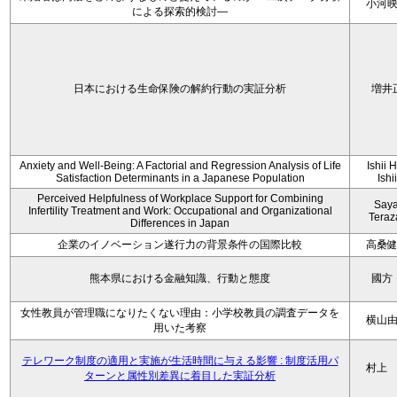
小河
による探索的検討—
日本における生命保険の解約行動の実証分析
増井
Anxiety and Well-Being: A Factorial and Regression Analysis of Life
Ishii 
Satisfaction Determinants in a Japanese Population
Ishi
Perceived Helpfulness of Workplace Support for Combining
Say
Infertility Treatment and Work: Occupational and Organizational
Tera
Differences in Japan
企業のイノベーション遂行力の背景条件の国際比較
高桑
熊本県における金融知識、行動と態度
國方
女性教員が管理職になりたくない理由：小学校教員の調査データを
横山
用いた考察
テレワーク制度の適用と実施が生活時間に与える影響 : 制度活用パ
村上
ターンと属性別差異に着目した実証分析