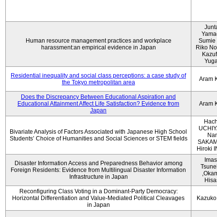
Junt
Yama
Human resource management practices and workplace
Sumie 
harassment:an empirical evidence in Japan
Riko No
Kazu
Yug
Residential inequality and social class perceptions: a case study of
Aram 
the Tokyo metropolitan area
Does the Discrepancy Between Educational Aspiration and
Educational Attainment Affect Life Satisfaction? Evidence from
Aram 
Japan
Hach
UCHIY
Bivariate Analysis of Factors Associated with Japanese High School
Na
Students’ Choice of Humanities and Social Sciences or STEM fields
SAKAM
Hiroki
Imas
Disaster Information Access and Preparedness Behavior among
Tsune
Foreign Residents: Evidence from Multilingual Disaster Information
,Oka
Infrastructure in Japan
Hisa
Reconfiguring Class Voting in a Dominant-Party Democracy:
Horizontal Differentiation and Value-Mediated Political Cleavages
Kazuko
in Japan