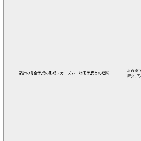
近藤卓司
家計の賃金予想の形成メカニズム：物価予想との連関
康介, 