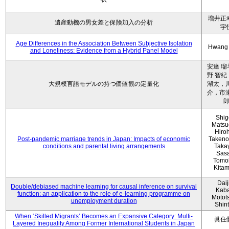
増井正
遺産動機の男女差と保険加入の分析
宇
Age Differences in the Association Between Subjective Isolation
Hwang
and Loneliness: Evidence from a Hybrid Panel Model
安達 瑠
野 智紀
大規模言語モデルの持つ価値観の定量化
湖太，川
介，市瀬
Shig
Matsu
Hiro
Post-pandemic marriage trends in Japan: Impacts of economic
Takeno
conditions and parental living arrangements
Taka
Sasa
Tomo
Kita
Daij
Double/debiased machine learning for causal inference on survival
Kaba
function: an application to the role of e-learning programme on
Motot
unemployment duration
Shin
When ‘Skilled Migrants’ Becomes an Expansive Category: Multi-
眞住
Layered Inequality Among Former International Students in Japan