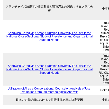
フランチャイズ加盟者の開業動機と職務満足の関係：潜在クラス分
小本
析
Yut
Takah
Ryo
Sandwich Caregiving Among Nursing University Faculty Staff: A
Kumak
National Cross-Sectional Study of Prevalence and Organizational
Ruka S
Support Needs
Rie Ok
Koji T
Shiz
Omo
Yut
Takah
Ryo
Sandwich Caregiving Among Nursing University Faculty Staff: A
Kumak
National Cross-Sectional Study of Prevalence and Organizational
Ruka S
Support Needs
Rie Ok
Koji T
Shiz
Omo
Utilization of AI as a Conversational Counselor: Analysis of User
Hiroko
Evaluations through Morphological Analysis
日本の企業組織における女性管理職比率の決定要因
小泉