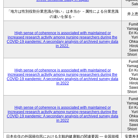
Sat
「地方は性別役割分業意識が強い」は本当か －属性による分業意識
井上
の違いを探る－
Fumi
Yamag
High sense of coherence is associated with maintained or
Eri K
increased research activity among nursing researchers during the
Yur
COVID-19 pandemic: A secondary analysis of archived survey data
Ohka
in 2022.
Hiro
Sawa
Shiori 
Fumi
Yamag
High sense of coherence is associated with maintained or
Eri K
increased research activity among nursing researchers during the
Yur
COVID-19 pandemic: A secondary analysis of archived survey data
Ohka
in 2022
Hiro
Sawa
Shiori 
Fumi
Yamag
High sense of coherence is associated with maintained or
Eri K
increased research activity among nursing researchers during the
Yur
COVID-19 pandemic: A secondary analysis of archived survey data
Ohka
in 2022
Hiro
Sawa
Shiori 
日本在住の外国籍住民における主観的健康観の関連要因 ― 全国規模
安齋寿美