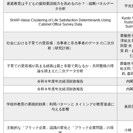
家庭教育は子どもの援助要請能力を高めるのか？：縦断パネルデー
平光
タ分析
Kyoto 
SHAP-Value Clustering of Life Satisfaction Determinants Using
Yoshi
Cabinet Office Survey Data
Sui
齋藤慈子
澤祐太 
社会における子育ての受容感：当事者と非当事者のデータ の二次分
田梨 央
析（研究計画）
茉 莉・
齋藤慈子
子育ての受容感が高まる経路は親と非親で異なるか：共同繁殖の理
祐太郎,
論を踏まえた二次データ分析
莉, 森
令和８年度年次経済財政報告
内
令和８年度年次経済財政報告
内
学校外教育の累積的効果：利用パターンと タイミングが教育達成に
眞田
与える影響
主観的な「ブラック企業」認識の変化と「ブラック企業問題」の現
小林
状