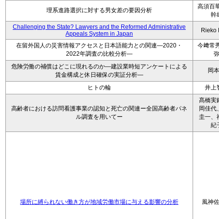
高須百華
理系進路選択に対する男女差の要因分析
幹
Challenging the State? Lawyers and the Reformed Administrative
Rieko
Appeals System in Japan
在留外国人の災害情報アクセスと日本語能力との関連―2020・
今﨑常秀
2022年調査の比較分析―
危険労働の補償はどこに現れるのか―建設業時短アンケートによる
岡
賃金構成と休日確保の実証分析―
ヒトの輪
井上
髙橋実
高齢者における訪問看護事業の認知と死亡の関連ー全国高齢者パネ
岡佳代
ル調査を用いてー
圭一、
紀
場所に縛られない働き方が地域労働市場に与える影響の分析
風神