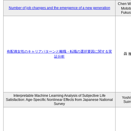
Chen W
Number of job changes and the emergence of a new generation
Motot
Fukus
有配偶女性のキャリアパターンと離職・転職の選択要因に関する実
聶 
証分析
Interpretable Machine Learning Analysis of Subjective Life
Yoshi
Satisfaction: Age-Specific Nonlinear Effects from Japanese National
Sui
Survey