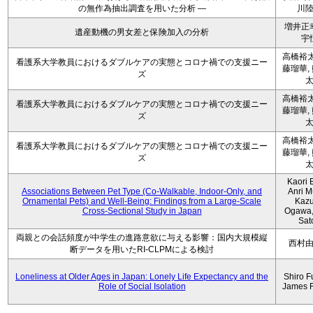
の無作為抽出調査を用いた分析 ―
川
増井正
遺産動機の男女差と保険加入の分析
宇
高橋裕太
看護系大学教員におけるダブルケアの実態とコロナ禍での支援ニー
藤瑠華,
ズ
高橋裕太
看護系大学教員におけるダブルケアの実態とコロナ禍での支援ニー
藤瑠華,
ズ
高橋裕太
看護系大学教員におけるダブルケアの実態とコロナ禍での支援ニー
藤瑠華,
ズ
Kaori 
Associations Between Pet Type (Co-Walkable, Indoor-Only, and
Anri M
Ornamental Pets) and Well-Being: Findings from a Large-Scale
Kaz
Cross-Sectional Study in Japan
Ogawa,
Sat
両親との会話頻度が中学生の進路意欲に与える影響：国内大規模縦
西村
断データを用いたRI-CLPMによる検討
Loneliness at Older Ages in Japan: Lonely Life Expectancy and the
Shiro F
Role of Social Isolation
James 