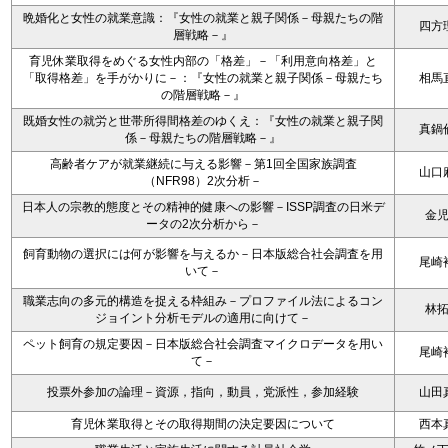
晩婚化と女性の就業意識：『女性の就業と親子関係－母親たちの階
四方
層戦略－』
育児休業取得をめぐる女性内部の「格差」－「利用意向格差」と
「取得格差」を手がかりに－：『女性の就業と親子関係－母親たち
相馬
の階層戦略－』
既婚女性の就労と世帯所得間格差のゆくえ：『女性の就業と親子関
真鍋
係－母親たちの階層戦略－』
高齢者ケアが就業継続に与える影響－第1回全国家族調査
山口
（NFR98）2次分析－
日本人の宗教的態度とその精神的健康への影響－ISSP調査の日米デ
金
ータの2次分析から－
飼育動物の選択には何が影響を与えるか－日本版総合社会調査を用
尾崎
いて－
職業志向の多元的構造を捉える枠組み－プロファイル法によるコン
林
ジョイント分析モデルの適用に向けて－
ペット飼育の規定要因－日本版総合社会調査マイクロデータを用い
尾崎
て－
投票外参加の論理－資源，指向，動員，党派性，参加経験
山田
育児休業取得とその取得期間の決定要因について
西本