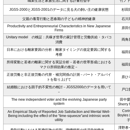
職業生活と家族生活に関する計量社会学
竹ノ
JGSS-2000とJGSS-2001のデータに見る犬の飼い主の健康状態
杉田
父親の養育行動と思春期の子どもの精神的健康
石川
Productivity and Entrepreneurial Characteristics in New Japanese
原田
Firms
Unitary model の検証：共稼ぎ世帯の家計管理と労働供給・タバコ
両角
消費
日本における離家要因の分析：離家タイミングの規定要因に関する
福田
考察
所得変動と若者の離家に関する実証分析－若者の世帯形成における
福田
マクロ所得効果の推定－
正規労働と非正規労働の代替・補完関係の計測－パート・アルバイ
原ひ
トを取り上げて
結婚観における因子的不変性の検討－JGSS2000のデータを用いて
戸口
－
The new independent voter and the evolving Japanese party
田中
system
Sherry 
Cori
An Empirical Study of Reported Job Satisfaction and Mental Well-
Boyle
Being:including the effect of the “time-squeeze”and intrinsic work
utility
澤野孝