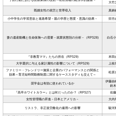
予防行動における医療保険の役割－喫煙情報の経済学的価値－
大竹
既婚女性の就労と世帯収入
真鍋
小中学生の学習意欲と進路希望－親の学歴と態度・意識の効果－
卯月
妻の遺産動機と生命保険への需要－就業状態別の分析－（RPS28)
白石
『非教育ママ』たちの所在（RPS29)
本田
大学選択に与える家計属性の影響について（RPS29)
上枝
ファミリー・フレンドリー施策と企業のパフォーマンスとの関係と
松原
効果～育児短時間勤務制度に関するケーススタディも交えて～
伊藤由
奨学金は有効に使われているか
鈴
『高卒ホワイトカラー』とは何だったのか？（RPS27)
佐
女性管理職の昇進－日本とアメリカ－
大内
リストラ、非正規労働化の雇用への影響
駿河