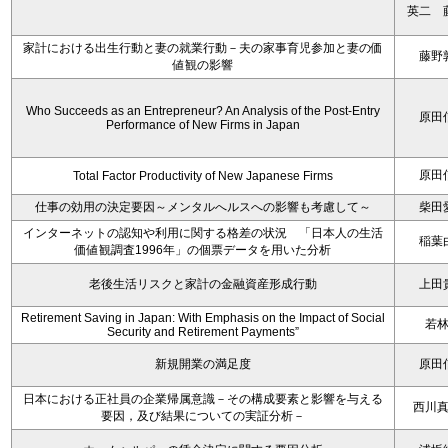
英二 
家計における出生行動と妻の就業行動－夫の家事育児参加と妻の価
藤野
値観の影響
Who Succeeds as an Entrepreneur? An Analysis of the Post-Entry
原田
Performance of New Firms in Japan
原田
Total Factor Productivity of New Japanese Firms
仕事の効用の決定要因～メンタルへルスへの影響も考慮して～
柴田
インターネットの認知や利用に関する格差の状況 「日本人の生活
稲葉
価値観調査1996年」の個票データを用いた分析
老後生活リスクと家計の金融資産形成行動
上田
Retirement Saving in Japan: With Emphasis on the Impact of Social
若
Security and Retirement Payments”
新規開業の満足度
原田
日本における正社員の企業帰属意識－その構成要素と影響を与える
西川
要因，及び結果についての実証分析－