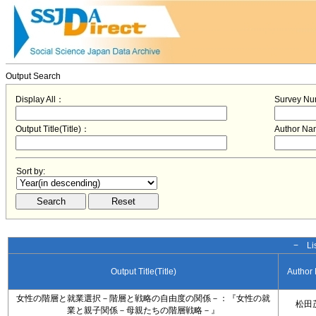
Output Search
Display All：
Survey N
Output Title(Title)：
Author N
Sort by:
− Lis
Output Title(Title)
Author
女性の階層と就業選択－階層と戦略の自由度の関係－：『女性の就
松田
業と親子関係－母親たちの階層戦略－』