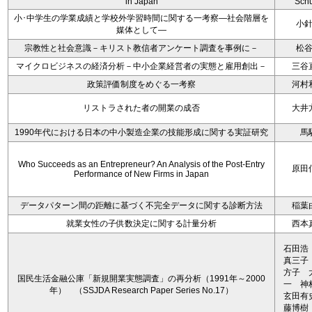
in Japan
Schu
小･中学生の学業成績と学校外学習時間に関する一考察―社会階層を
小
媒体として―
宗教性と社会意識－キリスト教信者アンケート調査を事例に－
松
マイクロビジネスの経済分析－中小企業経営者の実態と雇用創出－
三谷
政策評価制度をめぐる一考察
河村
リストラされた者の開業の成否
大井
1990年代における日本の中小製造企業の技能形成に関する実証研究
馬
Who Succeeds as an Entrepreneur? An Analysis of the Post-Entry
原田
Performance of New Firms in Japan
データパターン間の距離に基づく不完全データに関する診断方法
稲葉
就業女性の子供数決定に関する計量分析
西本
石田浩
真三子
方子 
国民生活金融公庫「新規開業実態調査」の再分析（1991年～2000
一 
年） （SSJDA Research Paper Series No.17）
玄田有
藤博樹