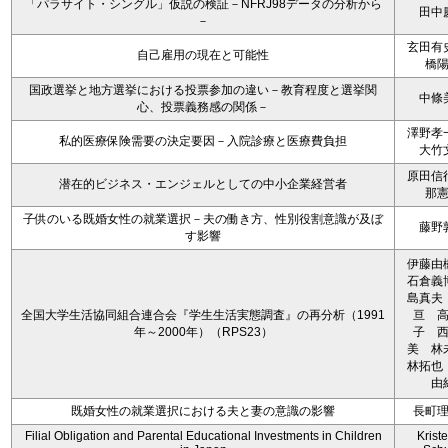
「パラサイト・シングル」仮説の検証－NFRJ98データの分析から
田中
－
玄田有
自己雇用の現在と可能性
橋
国政選挙と地方選挙における投票参加の違い－教育程度と選挙関
中條
心、投票義務感の関係－
澤野孝
私的医療保険需要の決定要因－入院診療と医療費負担
大竹
原田信
潜在的ビジネス・エンジェルとしての中小企業経営者
那
子供のいる既婚女性の就業選択－夫の働き方、性別役割意識が及ぼ
藤野
す影響
伊藤
石倉義
島真夫
全国大学生活協同組合連合会『学生生活実態調査』の再分析（1991
亘 
年～2000年）（RPS23）
子 
美 
林拓也
由
既婚女性の就業選択における夫と妻の意識の影響
長町
Filial Obligation and Parental Educational Investments in Children
Kriste