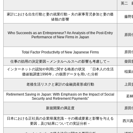
英二 
家計における出生行動と妻の就業行動－夫の家事育児参加と妻の価
藤野
値観の影響
Who Succeeds as an Entrepreneur? An Analysis of the Post-Entry
原田
Performance of New Firms in Japan
原田
Total Factor Productivity of New Japanese Firms
仕事の効用の決定要因～メンタルへルスへの影響も考慮して～
柴田
インターネットの認知や利用に関する格差の状況 「日本人の生活
稲葉
価値観調査1996年」の個票データを用いた分析
老後生活リスクと家計の金融資産形成行動
上田
Retirement Saving in Japan: With Emphasis on the Impact of Social
若
Security and Retirement Payments”
新規開業の満足度
原田
日本における正社員の企業帰属意識－その構成要素と影響を与える
西川
要因，及び結果についての実証分析－