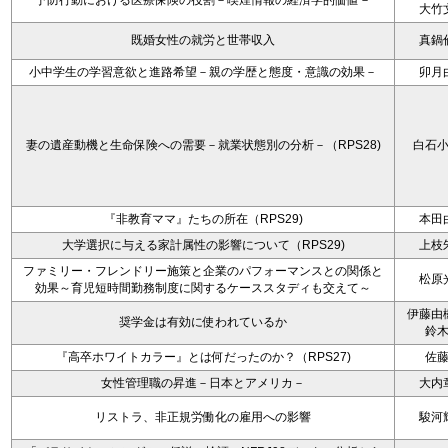
予防行動における医療保険の役割－喫煙情報の経済学的価値－
大竹
既婚女性の就労と世帯収入
真鍋
小中学生の学習意欲と進路希望－親の学歴と態度・意識の効果－
卯月
妻の遺産動機と生命保険への需要－就業状態別の分析－（RPS28)
白石
『非教育ママ』たちの所在（RPS29)
本田
大学選択に与える家計属性の影響について（RPS29)
上枝
ファミリー・フレンドリー施策と企業のパフォーマンスとの関係と
松原
効果～育児短時間勤務制度に関するケーススタディも交えて～
伊藤由
奨学金は有効に使われているか
鈴
『高卒ホワイトカラー』とは何だったのか？（RPS27)
佐
女性管理職の昇進－日本とアメリカ－
大内
リストラ、非正規労働化の雇用への影響
駿河