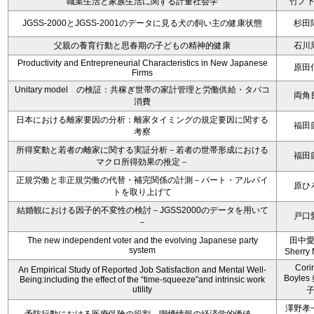
職業生活と家族生活に関する計量社会学
竹ノ
JGSS-2000とJGSS-2001のデータに見る犬の飼い主の健康状態
杉田
父親の養育行動と思春期の子どもの精神的健康
石川
Productivity and Entrepreneurial Characteristics in New Japanese
原田
Firms
Unitary model の検証：共稼ぎ世帯の家計管理と労働供給・タバコ
両角
消費
日本における離家要因の分析：離家タイミングの規定要因に関する
福田
考察
所得変動と若者の離家に関する実証分析－若者の世帯形成における
福田
マクロ所得効果の推定－
正規労働と非正規労働の代替・補完関係の計測－パート・アルバイ
原ひ
トを取り上げて
結婚観における因子的不変性の検討－JGSS2000のデータを用いて
戸口
－
The new independent voter and the evolving Japanese party
田中
system
Sherry 
Cori
An Empirical Study of Reported Job Satisfaction and Mental Well-
Boyle
Being:including the effect of the “time-squeeze”and intrinsic work
utility
澤野孝