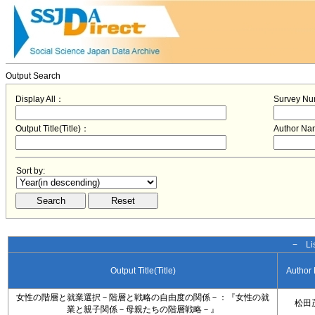
Output Search
Display All：
Survey N
Output Title(Title)：
Author N
Sort by:
− Lis
Output Title(Title)
Author
女性の階層と就業選択－階層と戦略の自由度の関係－：『女性の就
松田
業と親子関係－母親たちの階層戦略－』