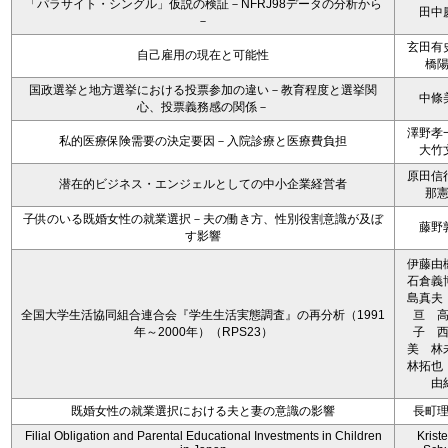
「パラサイト・シングル」仮説の検証－NFRJ98データの分析から
田中
－
玄田有
自己雇用の現在と可能性
橋
国政選挙と地方選挙における投票参加の違い－教育程度と選挙関
中條
心、投票義務感の関係－
澤野孝
私的医療保険需要の決定要因－入院診療と医療費負担
大竹
原田信
潜在的ビジネス・エンジェルとしての中小企業経営者
那
子供のいる既婚女性の就業選択－夫の働き方、性別役割意識が及ぼ
藤野
す影響
伊藤
石倉義
島真夫
全国大学生活協同組合連合会『学生生活実態調査』の再分析（1991
亘 
年～2000年）（RPS23）
子 
美 
林拓也
由
既婚女性の就業選択における夫と妻の意識の影響
長町
Filial Obligation and Parental Educational Investments in Children
Kriste