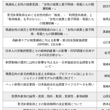
晩婚化と女性の就業意識：『女性の就業と親子関係－母親たちの階
四方
層戦略－』
育児休業取得をめぐる女性内部の「格差」－「利用意向格差」と
「取得格差」を手がかりに－：『女性の就業と親子関係－母親たち
相馬
の階層戦略－』
既婚女性の就労と世帯所得間格差のゆくえ：『女性の就業と親子関
真鍋
係－母親たちの階層戦略－』
高齢者ケアが就業継続に与える影響－第1回全国家族調査
山口
（NFR98）2次分析－
日本人の宗教的態度とその精神的健康への影響－ISSP調査の日米デ
金
ータの2次分析から－
飼育動物の選択には何が影響を与えるか－日本版総合社会調査を用
尾崎
いて－
職業志向の多元的構造を捉える枠組み－プロファイル法によるコン
林
ジョイント分析モデルの適用に向けて－
ペット飼育の規定要因－日本版総合社会調査マイクロデータを用い
尾崎
て－
投票外参加の論理－資源，指向，動員，党派性，参加経験
山田
育児休業取得とその取得期間の決定要因について
西本