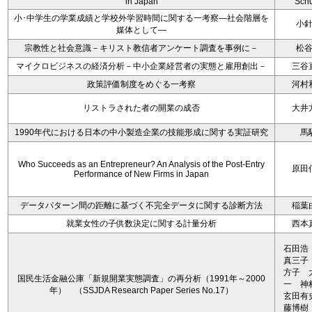
in Japan
Schu
小･中学生の学業成績と学校外学習時間に関する一考察―社会階層を
小
媒体として―
宗教性と社会意識－キリスト教信者アンケート調査を事例に－
松
マイクロビジネスの経済分析－中小企業経営者の実態と雇用創出－
三谷
政策評価制度をめぐる一考察
河村
リストラされた者の開業の成否
大井
1990年代における日本の中小製造企業の技能形成に関する実証研究
馬
Who Succeeds as an Entrepreneur? An Analysis of the Post-Entry
原田
Performance of New Firms in Japan
データパターン間の距離に基づく不完全データに関する診断方法
稲葉
就業女性の子供数決定に関する計量分析
西本
石田浩
真三子
方子 
国民生活金融公庫「新規開業実態調査」の再分析（1991年～2000
一 
年） （SSJDA Research Paper Series No.17）
玄田有
藤博樹