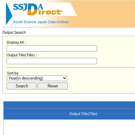
Output Search
Display All：
Output Title(Title)：
Sort by:
Output Title(Title)