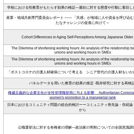
学校における性教育がもたらす効果の検証―避妊に対する態度や行動に着目し
産業・地域共創専門委員会レポート ―― 「共感」が地域に人や資金を呼び込
たなチャレンジの促進に向けて～
Cohort Differences in Aging Self-Perceptions Among Japanese Older 
The Dilemma of shortening working hours: An analysis of the relationship b
unions and working hours in SMEs
The Dilemma of shortening working hours: An analysis of the relationship b
unions and working hours in SMEs
「ポストコロナの介護人材確保について考える シニア世代の介護人材をいか
パネルデータを用いた教育の効果の推定 -既存研究に対する再検証
権威主義的な企業文化が女性管理職登用に与える影響 Authoritarian Corporate C
women's promotion to a managerial rank
日本におけるコミュニティ問題の総合的検討ーーコミュニティ喪失論・存続論
から
公職選挙法に対する有権者の理解―政治家の寄附についての全国意識調