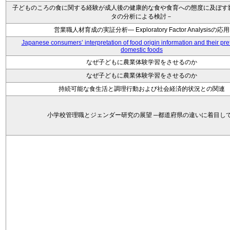
子どものころの食に関する経験が成人後の健康的な食や食育への態度に及ぼす
タの分析による検討－
営業職人材育成の実証分析― Exploratory Factor Analysisの応用
Japanese consumers’ interpretation of food origin information and their pre
domestic foods
なぜ子どもに農業体験学習をさせるのか
なぜ子どもに農業体験学習をさせるのか
持続可能な食生活と調理行動および社会経済的状況との関連
小学校管理職とジェンダー研究の展望 ─都道府県の違いに着目し