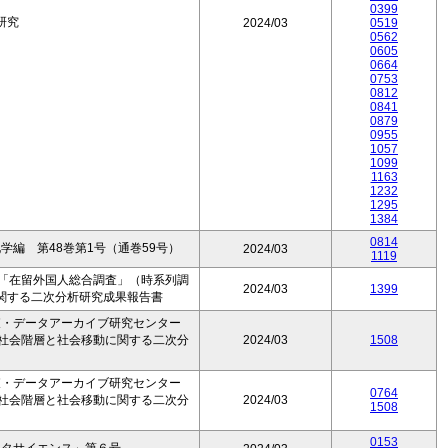
0399
研究
2024/03
0519
0562
0605
0664
0753
0812
0841
0879
0955
1057
1099
1163
1232
1295
1384
0814
編 第48巻第1号（通巻59号）
2024/03
1119
会「在留外国人総合調査」（時系列調
2024/03
1399
関する二次分析研究成果報告書
査・データアーカイブ研究センター
「社会階層と社会移動に関する二次分
2024/03
1508
」
査・データアーカイブ研究センター
0764
「社会階層と社会移動に関する二次分
2024/03
1508
」
0153