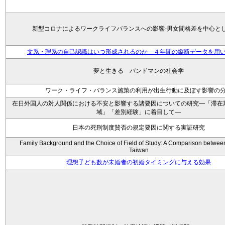
新型コロナによるワークライフバランスへの影響-男女間格差を中心と
文系・理系の自己認識はいつ形成されるのか―４年間の縦断データを用
夢と生きる バンドマンの社会学
ワーク・ライフ・バランス施策の利用が出生行動に及ぼす影響の
在日外国人の対人関係における不安と影響する諸要因についての研究―「滞在
域」「差別経験」に着目して―
日本の死刑制度賛否の規定要因に関する実証研究
Family Background and the Choice of Field of Study: A Comparison betwe
Taiwan
理想子ども数が未婚者の初婚タイミングに与える効果