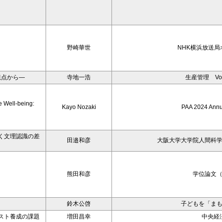
野崎華世
NHK横浜放送局
観点から―
寺地一浩
生産管理 Vol
e Well-being:
Kayo Nozaki
PAA 2024 Annu
く文理認識の差
田邉和彦
大阪大学大学院人間科
熊田和彦
学位論文
鈴木公啓
子どもを「ま
スト養成の課題
増田昌幸
中央経