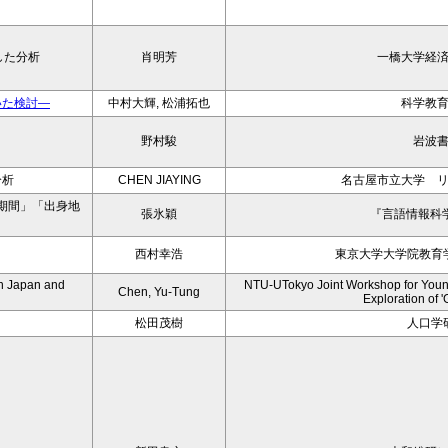
した分析
肖明芳
一橋大学経
いた検討―
中村大輝, 松浦拓也
科学教
野村駿
岩波
分析
CHEN JIAYING
名古屋市立大学 
期間」「出身地
張氷穎
『言語情報科学
西村幸浩
東京大学大学院教育
en Japan and
NTU-UTokyo Joint Workshop for Young
Chen, Yu-Tung
Exploration of '
松田茂樹
人口学