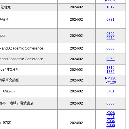
PM070
文化研究
2024/02
1017
会議所
2024/02
0781
0395
pen
2024/02
0679
te and Academic Conference
2024/02
0060
te and Academic Conference
2024/02
0060
1312
024年2月号
2024/02
1385
PM120
商学研究論集
2024/02
PY120
9(2-3)
2024/02
1411
 都市・地域』岩波書店
2024/02
0500
K026
k031
K034
97(2)
2024/02
K038