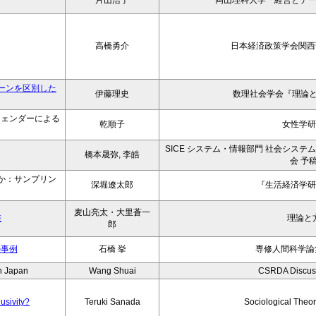
片山浩子
岡山理科大学「経営とデ
高橋勇介
日本経済政策学会関西部
ーンを区別した
伊藤理史
数理社会学会『理論と
ジェンダーによる
乾順子
女性学研
SICE システム・情報部門 社会システム
橋本晟弥, 李皓
会 予
か：サンプリン
深堀遼太郎
『生活経済学研
麦山亮太・大里蒼一
差
理論と
郎
の事例
石橋 挙
専修人間科学論集
n Japan
Wang Shuai
CSRDA Discus
usivity?
Teruki Sanada
Sociological Theo