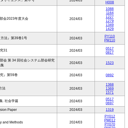
ータサイエンス」第６号
2024/03
H008
1088
1164
1227
会2023年度大会
2024/03
1279
1349
1429
PY110
方法』第39巻1号
2024/03
PM110
0517
究31
2024/03
0817
部会 第 34 回社会システム部会研究
2024/03
1523
稿集
究』第59巻
2024/03
0892
1368
方法
2024/03
1369
1571
0517
. 社会学篇
2024/03
0697
sion Paper
2024/03
1319
PY012
PM012
ry and Methods
2024/03
PY070