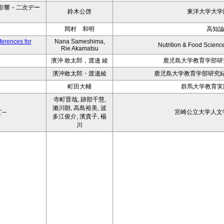
影響－二次デー
鈴木公啓
東洋大学大学院
岡村 和明
高知
ferences for
Nana Sameshima,
Nutrition & Food Scienc
Rie Akamatsu
濱沖 敢太郎，渡邉 綾
鹿児島大学教育学部研究
濱沖敢太郎・渡邉綾
鹿児島大学教育学部研究紀
町田大輔
群馬大学教育実践
寺町晋哉, 跡部千慧,
瀨川朗, 高島裕美, 波
て─
宮崎公立大学人文学部
多江俊介, 濱貴子, 楊
川