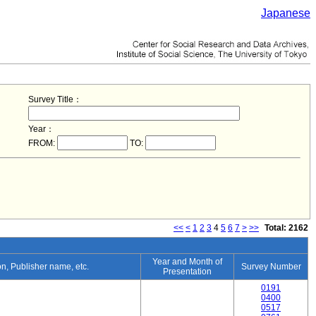
Japanese
Survey Title：
Year：
FROM:
TO:
<<
<
1
2
3
4
5
6
7
>
>>
Total: 2162
Year and Month of
ion, Publisher name, etc.
Survey Number
Presentation
0191
0400
0517