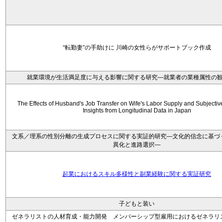
“転勤妻”の手助けに 川崎の女性らがサポートブック作成
就業環境が生活満足度に与える影響に関する研究―就業者の業種属性の
The Effects of Husband's Job Transfer on Wife's Labor Supply and Subjectiv
Insights from Longitudinal Data in Japan
文系／理系の性別分離の生成プロセスに関する実証的研究—文化的信念に基づ
異化と進路選択—
起業におけるスキル多様性と副業経験に関する実証研究
子どもと装い
ゼネラリストの人材育成・能力開発 メンバーシップ型雇用におけるゼネラリ