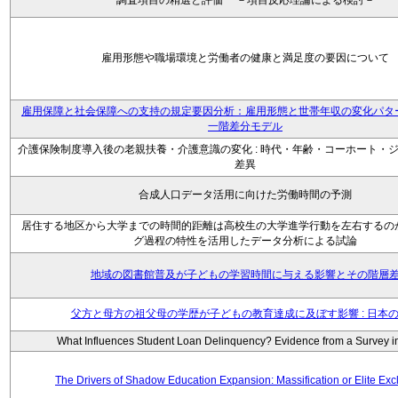
調査項目の精選と評価 －項目反応理論による検討－
雇用形態や職場環境と労働者の健康と満足度の要因について
雇用保障と社会保障への支持の規定要因分析：雇用形態と世帯年収の変化パタ
一階差分モデル
介護保険制度導入後の老親扶養・介護意識の変化 : 時代・年齢・コーホート・
差異
合成人口データ活用に向けた労働時間の予測
居住する地区から大学までの時間的距離は高校生の大学進学行動を左右するの
グ過程の特性を活用したデータ分析による試論
地域の図書館普及が子どもの学習時間に与える影響とその階層
父方と母方の祖父母の学歴が子どもの教育達成に及ぼす影響 : 日本
What Influences Student Loan Delinquency? Evidence from a Survey i
The Drivers of Shadow Education Expansion: Massification or Elite Excl