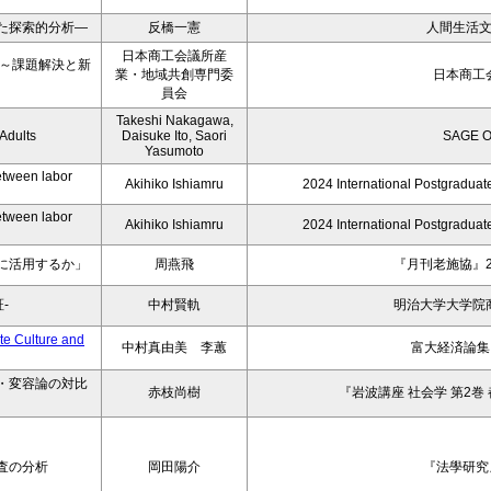
た探索的分析―
反橋一憲
人間生活
日本商工会議所産
む～課題解決と新
業・地域共創専門委
日本商工
員会
Takeshi Nakagawa,
Adults
Daisuke Ito, Saori
SAGE O
Yasumoto
etween labor
Akihiko Ishiamru
2024 International Postgradua
etween labor
Akihiko Ishiamru
2024 International Postgradua
に活用するか」
周燕飛
『月刊老施協』2
-
中村賢軌
明治大学大学院
ulture and
中村真由美 李蕙
富大経済論集 6
・変容論の対比
赤枝尚樹
『岩波講座 社会学 第2巻
査の分析
岡田陽介
『法學研究』