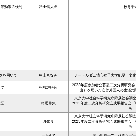
因果効果の検討
鎌田健太郎
教育学
タを用いて
中山ちなみ
ノートルダム清心女子大学紀要 文化学
2023年度参加者公募型二次分析研究
いて
桐谷詩絵音
査）を用いた在留外国人の生活に
東京大学社会科学研究所附属社会調
検証
鳥居勇気
2023年度二次分析研究会成果報告会
析
東京大学社会科学研究所附属社会調
具弦俊
2023年度二次分析研究会成果報告会
析