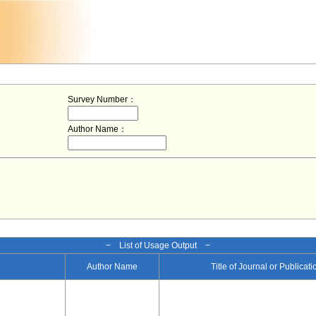
Survey Number：
Author Name：
− List of Usage Output −
Author Name
Title of Journal or Publicat