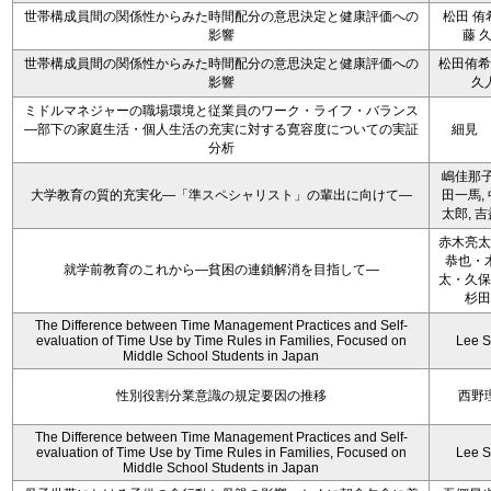
世帯構成員間の関係性からみた時間配分の意思決定と健康評価への
松田 侑
影響
藤 
世帯構成員間の関係性からみた時間配分の意思決定と健康評価への
松田侑希
影響
久
ミドルマネジャーの職場環境と従業員のワーク・ライフ・バランス
―部下の家庭生活・個人生活の充実に対する寛容度についての実証
細見 
分析
嶋佳那子
大学教育の質的充実化―「準スペシャリスト」の輩出に向けて―
田一馬,
太郎, 
赤木亮太
恭也・
就学前教育のこれから―貧困の連鎖解消を目指して―
太・久保
杉田
The Difference between Time Management Practices and Self-
evaluation of Time Use by Time Rules in Families, Focused on
Lee S
Middle School Students in Japan
性別役割分業意識の規定要因の推移
西野
The Difference between Time Management Practices and Self-
evaluation of Time Use by Time Rules in Families, Focused on
Lee S
Middle School Students in Japan