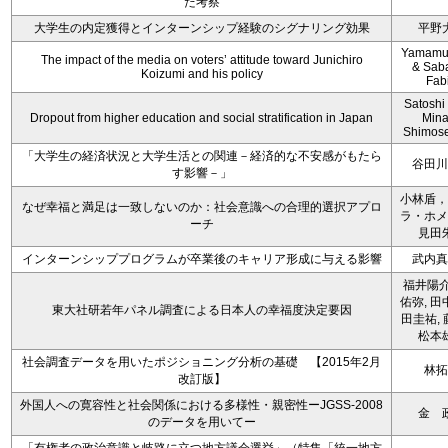
た考察
大学生の内定獲得とインターンシップ経験のシグナリング効果
平野
Yamamura
The impact of the media on voters’ attitude toward Junichiro
& Saba
Koizumi and his policy
Fab
Satoshi
Dropout from higher education and social stratification in Japan
Min
Shimos
「大学生の経済状況と大学生活との関連－経済的な不安感がもたら
谷田川
す影響－」
小林盾，
なぜ幸福と満足は一致しないのか：社会意識への合理的選択アプロ
ラ・ホメ
ーチ
見田
インターンシッププログラムが卒業後のキャリア形成に与える影響
武内真
福井陽介
佑弥, 田
東大社研若年パネル調査による日本人の幸福度決定要因
田圭祐, 
松本
社会調査データを用いたポジショニング分析の基礎 【2015年2月
林拓
改訂版】
外国人への寛容性と社会関係における多様性・親密性ーJGSS-2008
金 
のデータを用いてー