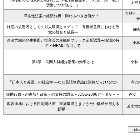
「有権者の政治意識と岐路に立つ地方議会選挙」（特集「統一地方
上神
選挙と地方議会」）
大林守，
IR推進法案の経済分析―問わるべきは何か？―
崇
好意の規定因としての対人環境とメディア―有権者意識における政
白崎
党の競合と成長―
違法労働の発生要因と従業員の主観的ブラック企業認識―職場の特
小林
性やHRMに着目して
第4章 民間人材紹介活用の効果とは
小林
「日本人と英語」の社会学 ―なぜ英語教育論は誤解だらけなのか
寺沢
援助行政への参加と政策への支持の関係－JGSS-2006データから－
芦立 
教育達成における性別間格差―家族環境ときょうだい構成が与える
苫米地
影響―