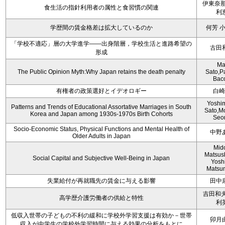
伊東奈那
食生活の指針利用者の属性と食習慣の関連
利
学歴間の賃金格差は拡大しているのか
何芳 
「学校不適応」層の大学進学――出身階層，学校生活と進路希望の
古田
形成
Ma
The Public Opinion Myth:Why Japan retains the death penalty
Sato,
Bac
有権者の政策選好とイデオロギー
白崎
Yoshim
Patterns and Trends of Educational Assortative Marriages in South
Sato,M
Korea and Japan among 1930s-1970s Birth Cohorts
Seo
Socio-Economic Status, Physical Functions and Mental Health of
中野
Older Adults in Japan
Mido
Matsus
Social Capital and Subjective Well-Being in Japan
Yosh
Matsu
失業給付が再就職先の賃金に与える影響
田中
吉田和夫
高学歴介護労働者の供給と特性
利
低収入世帯の子どもの不利の緩和に学校外学習支援は有効か－世帯
卯月
収入が中学生の学校外学習時間に与える効果の分析をもとに