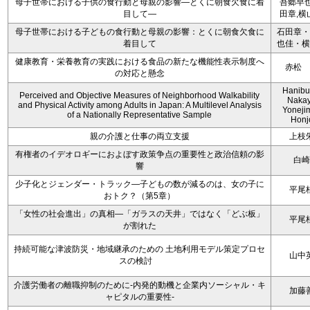
母子世帯における子供の食行動と母親の影響―とくに朝食欠食に着
吾郷早也
目して―
田章,横
母子世帯における子どもの食行動と母親の影響：とくに朝食欠食に
石田章・
着目して
也佳・横
健康教育・栄養教育の実践における食品の新たな機能性表示制度へ
赤松 
の対応と懸念
Hanibuc
Perceived and Objective Measures of Neighborhood Walkability
Nakay
and Physical Activity among Adults in Japan: A Multilevel Analysis
Yoneji
of a Nationally Representative Sample
Honj
親の介護と仕事の両立支援
上枝
有権者のイデオロギーにおよぼす政策争点の重要性と政治信頼の影
白崎
響
少子化とジェンダー・トラック―子どもの数が減るのは、女の子に
平尾
おトク？（第5章）
「女性の社会進出」の真相―「ガラスの天井」ではなく「どぶ板」
平尾
が割れた
持続可能な津波防災・地域継承のための 土地利用モデル策定プロセ
山中
スの検討
介護労働者の離職抑制のために-内発的動機と企業内ソーシャル・キ
加藤
ャピタルの重要性-