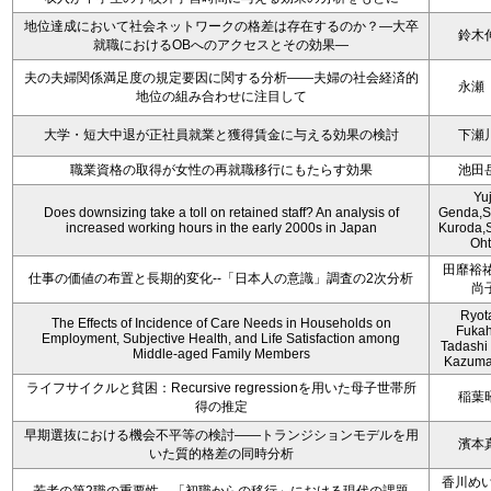
地位達成において社会ネットワークの格差は存在するのか？―大卒
鈴木
就職におけるOBへのアクセスとその効果―
夫の夫婦関係満足度の規定要因に関する分析――夫婦の社会経済的
永瀬
地位の組み合わせに注目して
大学・短大中退が正社員就業と獲得賃金に与える効果の検討
下瀬
職業資格の取得が女性の再就職移行にもたらす効果
池田
Yuj
Does downsizing take a toll on retained staff? An analysis of
Genda,S
increased working hours in the early 2000s in Japan
Kuroda,S
Oht
田靡裕祐
仕事の価値の布置と長期的変化--「日本人の意識」調査の2次分析
尚
Ryot
The Effects of Incidence of Care Needs in Households on
Fukah
Employment, Subjective Health, and Life Satisfaction among
Tadashi 
Middle-aged Family Members
Kazuma
ライフサイクルと貧困：Recursive regressionを用いた母子世帯所
稲葉
得の推定
早期選抜における機会不平等の検討――トランジションモデルを用
濱本
いた質的格差の同時分析
香川めい