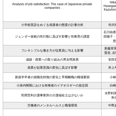
Hika
Analysis of job satisfaction: The case of Japanese private
Hasega
companies
Kazuhir
小学校英語をめぐる保護者の態度の計量分析
寺沢
石川由香
ジェンダー規範の性行動に及ぼす影響と性教育の課題
田陽子・
恵
新藤茉実
フレキシブルな働き方が従業員に与える影響
賢吾, 
成績・授業への取り組みの男女間差異
安田
就業が起業意識の変化に及ぼす影響
井上
新規学卒者の就職先特徴の変化と早期離職の職場要因
小林
小泉内閣期における有権者のイデオロギーの規定因
白崎
水野利英
民間営利介護事業所の介護福祉士は少ないか
和
労働者のメンタルヘルスと職場環境
中野