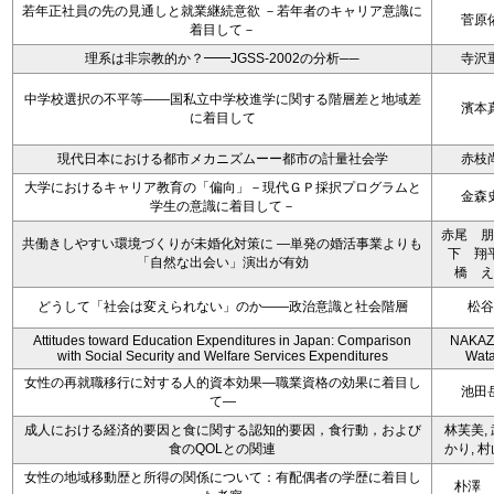
若年正社員の先の見通しと就業継続意欲 －若年者のキャリア意識に
菅原
着目して－
理系は非宗教的か？━━JGSS-2002の分析──
寺沢
中学校選択の不平等――国私立中学校進学に関する階層差と地域差
濱本
に着目して
現代日本における都市メカニズムーー都市の計量社会学
赤枝
大学におけるキャリア教育の「偏向」－現代ＧＰ採択プログラムと
金森
学生の意識に着目して－
赤尾 朋
共働きしやすい環境づくりが未婚化対策に ―単発の婚活事業よりも
下 翔
「自然な出会い」演出が有効
橋 え
どうして「社会は変えられない」のか――政治意識と社会階層
松谷
Attitudes toward Education Expenditures in Japan: Comparison
NAKA
with Social Security and Welfare Services Expenditures
Wata
女性の再就職移行に対する人的資本効果―職業資格の効果に着目し
池田
て―
成人における経済的要因と食に関する認知的要因，食行動，および
林芙美,
食のQOLとの関連
かり, 
女性の地域移動歴と所得の関係について：有配偶者の学歴に着目し
朴澤 