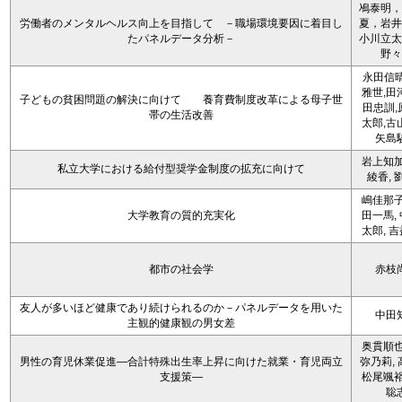
鳰泰明，
労働者のメンタルヘルス向上を目指して －職場環境要因に着目し
夏，岩井
たパネルデータ分析－
小川立太
野々
永田信晴
雅世,田
子どもの貧困問題の解決に向けて 養育費制度改革による母子世
田忠訓,
帯の生活改善
太郎,古
矢島
岩上知加
私立大学における給付型奨学金制度の拡充に向けて
綾香, 
嶋佳那子
大学教育の質的充実化
田一馬,
太郎, 
都市の社会学
赤枝
友人が多いほど健康であり続けられるのか－パネルデータを用いた
中田
主観的健康観の男女差
奥貫順也
男性の育児休業促進―合計特殊出生率上昇に向けた就業・育児両立
弥乃莉, 
支援策―
松尾颯裕
聡