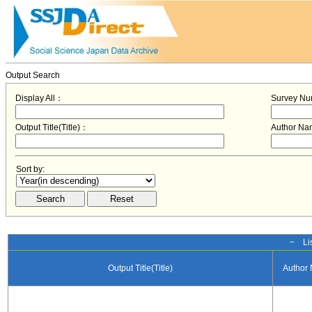
Output Search
Display All：
Survey N
Output Title(Title)：
Author N
Sort by:
− Lis
Output Title(Title)
Author