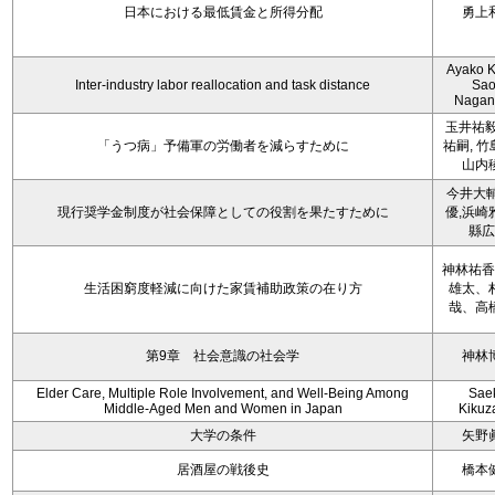
日本における最低賃金と所得分配
勇上
Ayako K
Inter-industry labor reallocation and task distance
Sao
Naga
玉井祐毅
「うつ病」予備軍の労働者を減らすために
祐嗣, 竹
山内
今井大輔
現行奨学金制度が社会保障としての役割を果たすために
優,浜崎
縣広
神林祐香
生活困窮度軽減に向けた家賃補助政策の在り方
雄太、
哉、高
第9章 社会意識の社会学
神林
Elder Care, Multiple Role Involvement, and Well-Being Among
Sae
Middle-Aged Men and Women in Japan
Kiku
大学の条件
矢野
居酒屋の戦後史
橋本