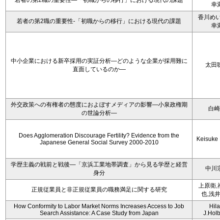
若者の第2職の重要性―「初職からの移行」における現代の課題
幸
香川めい
若者の第2職の重要性-「初職からの移行」における現代の課題
幸
中小企業における新卒採用の実証分析―どのような企業が採用難に
太田
直面しているのか―
外交政策への有権者の態度におよぼすメディアの影響―小泉政権期
白崎
の世論分析―
Does Agglomeration Discourage Fertility? Evidence from the
Keisuke
Japanese General Social Survey 2000-2010
学歴主義の戦前と戦後―「京浜工業地帯調査」から見る学歴と経営
中川
身分
上原衛,
正規従業員と非正規従業員の職務満足に関する研究
也,浅
How Conformity to Labor Market Norms Increases Access to Job
Hila
Search Assistance: A Case Study from Japan
J.Hol