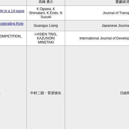
高橋 勇介
愛媛経
K Ogawa, K
ity in a 14-wave
Shimatani, K Endo, N
Journal of Trans
Suzuki
Moderating Role
Guangyu Liang
Japanese Journal
I-HSIEN TING,
OMPETITION,
KAZUNORI
International Journal of Develo
MINETAKI
題
中村二朗・菅原慎矢
日経B