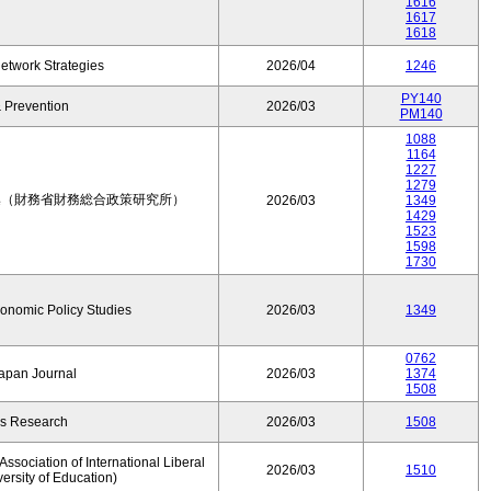
1616
1617
1618
etwork Strategies
2026/04
1246
PY140
 Prevention
2026/03
PM140
1088
1164
1227
1279
集（財務省財務総合政策研究所）
2026/03
1349
1429
1523
1598
1730
conomic Policy Studies
2026/03
1349
0762
Japan Journal
2026/03
1374
1508
rs Research
2026/03
1508
ssociation of International Liberal
2026/03
1510
versity of Education)