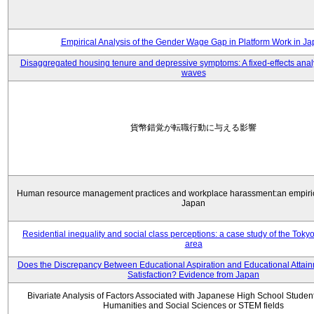
Empirical Analysis of the Gender Wage Gap in Platform Work in J
Disaggregated housing tenure and depressive symptoms: A fixed-effects anal
waves
貨幣錯覚が転職行動に与える影響
Human resource management practices and workplace harassment:an empiric
Japan
Residential inequality and social class perceptions: a case study of the Toky
area
Does the Discrepancy Between Educational Aspiration and Educational Attainm
Satisfaction? Evidence from Japan
Bivariate Analysis of Factors Associated with Japanese High School Student
Humanities and Social Sciences or STEM fields