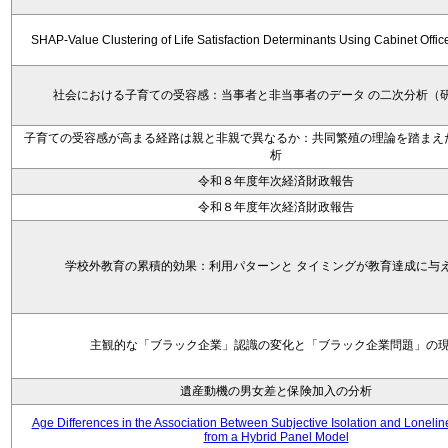
SHAP-Value Clustering of Life Satisfaction Determinants Using Cabinet Offi
社会における子育ての受容感：当事者と非当事者のデータ の二次分析（
子育ての受容感が高まる経路は親と非親で異なるか：共同繁殖の理論を踏まえ
析
令和８年度年次経済財政報告
令和８年度年次経済財政報告
学校外教育の累積的効果：利用パターンと タイミングが教育達成に与
主観的な「ブラック企業」認識の変化と「ブラック企業問題」の
遺産動機の男女差と保険加入の分析
Age Differences in the Association Between Subjective Isolation and Loneli
from a Hybrid Panel Model