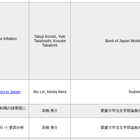
Takuji Kondo, Yuki
 Inflation
Takahashi, Kosuke
Bank of Japan Work
Takatomi
iors in Japan
Wu Lin, Ishida Akira
Nutrie
の転職の諸要因に
高橋 勇介
愛媛大学法文学部論集社
用いた要因分析
高橋 勇介
愛媛大学法文学部論集社