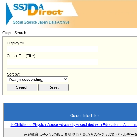
Output Search
Display All：
Output Title(Title)：
Sort by:
Output Title(Title)
Is Childhood Physical Abuse Adversely Associated with Educational Attainm
家庭教育は子どもの援助要請能力を高めるのか？：縦断パネルデー