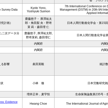
会 プログラ
7th International Conference on 
Kyoto Yono,
ce Survey Data
Management (DSTM) in 20th IIAI Int
Yoshiyuki Suimon
Applied Informati
齋藤慈子・ 厚澤祐太
研究計画）
郎・角田梨 央・野嵜
日本人間行動進化学会・第15回
茉 莉・森田理 仁
た二次データ分
齋藤慈子, 厚澤祐太郎,
日本人間行動進化学会第1
野嵜茉莉, 森田理仁
内閣府
内閣
内閣府
内閣
える影響
眞田英毅
統計
現状
小林 徹
日本労働研究雑誌
増井正幸，麦宇恒
生命保険論集第235号・
ness: Evidence
Hwang Choe
The International Journal of 