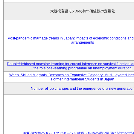
大規模言語モデルの持つ価値観の定量化
Post-pandemic marriage trends in Japan: Impacts of economic conditions and 
arrangements
Double/debiased machine learning for causal inference on survival function: an
the role of e-learning programme on unemployment duration
When ‘Skilled Migrants’ Becomes an Expansive Category: Multi-Layered Ine
Former International Students in Japan
Number of job changes and the emergence of a new generatio
有配偶女性のキャリアパターンと離職・転職の選択要因に関する実