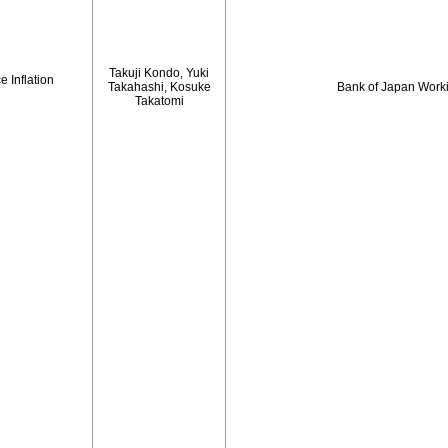
Takuji Kondo, Yuki
 Inflation
Takahashi, Kosuke
Bank of Japan Work
Takatomi