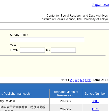
Japanese
Survey Title：
Year：
FROM:
TO:
<<
<
1
2
3
4
5
6
7
>
>>
Total: 2162
Year and Month of
ion, Publisher name, etc.
Survey Number
Presentation
mily Review
2026/07
0800
日本自殺予防学会総会 特別合同総
2026/07
1571