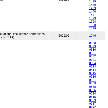
1429
1430
1439
1440
1441
1523
1524
1598
1599
utational Intelligence Approaches
2026/05
1746
ns (ICCIAA)
0328
0329
0330
0331
0332
0341
0384
0513
0514
0515
0516
0531
0559
0585
0596
0614
0615
0653
0687
0742