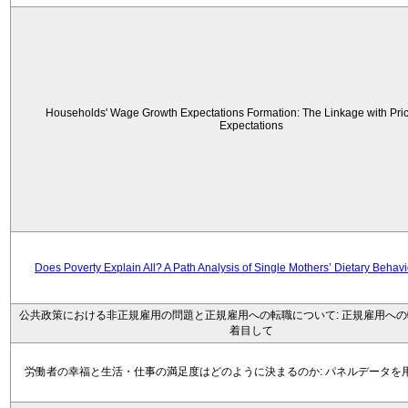
Households' Wage Growth Expectations Formation: The Linkage with Price
Expectations
Does Poverty Explain All? A Path Analysis of Single Mothers’ Dietary Behav
公共政策における非正規雇用の問題と正規雇用への転職について: 正規雇用へ
着目して
労働者の幸福と生活・仕事の満足度はどのように決まるのか: パネルデータを