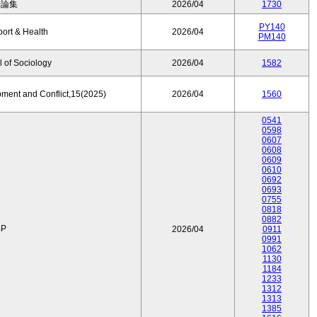
済論集
2026/04
1730
PY140
port & Health
2026/04
PM140
 of Sociology
2026/04
1582
pment and Conflict,15(2025)
2026/04
1560
0541
0598
0607
0608
0609
0610
0692
0693
0755
0818
0882
P
2026/04
0911
0991
1062
1130
1184
1233
1312
1313
1385