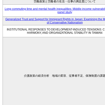
労働政策と労働者の生活・仕事の満足度について
Long commuting time and mental health inequalities: Middle-income vulnerabil
panel study
Generalized Trust and Support for Immigrant Rights in Japan: Examining the 
of Conservative Nationalism
INSTITUTIONAL RESPONSES TO DEVELOPMENT-INDUCED TENSIONS: C
HARMONY, AND ORGANIZATIONAL STABILITY IN TAIWAN
介護政策の経済分析 地域の変容、従事者不足、保険制度の課