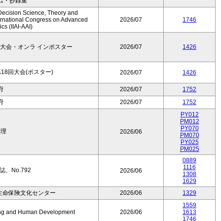
ム・抄録集
Decision Science, Theory and
ernational Congress on Advanced
2026/07
1746
cs (IIAI-AAI)
大会・オンラ インポスター
2026/07
1426
8回大会(ポスター)
2026/07
1426
府
2026/07
1752
府
2026/07
1752
PY012
PM012
PY070
数理
2026/06
PM070
PY025
PM025
0889
1116
、No.792
2026/06
1308
1629
生命保険文化センター
2026/06
1329
1559
Aging and Human Development
2026/06
1613
1746