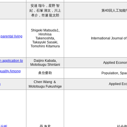
安達 瑠斗，星野 智
紀，石塚 湖太，川上
第40回人工知能
孝介，市瀬 龍太郎
Shigeki Matsuda1,
Hirohisa
parental living
Takenoshita,
International Journal o
Takayuki Sasaki,
Tomohiro Kitamura
 application to
Daijiro Kabata,
Applied Econom
Mototsugu Shintani
quality Among
眞住優助
Population, Spa
Chen Wang ＆
n
Applied Ec
Mototsugu Fukushige
証分析
聶 逸君
社会