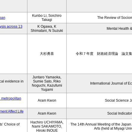
Kunbo Li, Soichiro
apan
The Review of Socion
Takagi
ysis across 13
K Ogawa, K
Mental Health &
Shimatani, N Suzuki
大杉勇喜
令和７年度 財政経済理論 論文
Juntaro Yamaoka,
al evidence in
Sumie Sato, Riko
International Journal of E
Noguchi, Kazufumi
Yugami
o metropolitan
Aram Kwon
Social Science 
ent Affect Life
Aram Kwon
Social Indicato
Hachiro UCHIYAMA,
s’ Choice of
The 14th Annual Meeting of the Japan A
Nami SAKAMOTO,
Arts (held at Miyagi Uni
Hiroki INOUE