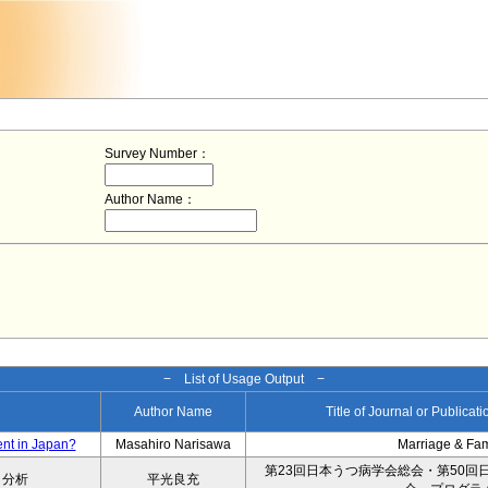
Survey Number：
Author Name：
− List of Usage Output −
Author Name
Title of Journal or Publicat
ent in Japan?
Masahiro Narisawa
Marriage & Fa
第23回日本うつ病学会総会・第50回
タ分析
平光良充