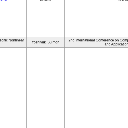
ecific Nonlinear
2nd International Conference on Comp
Yoshiyuki Suimon
and Applicatio