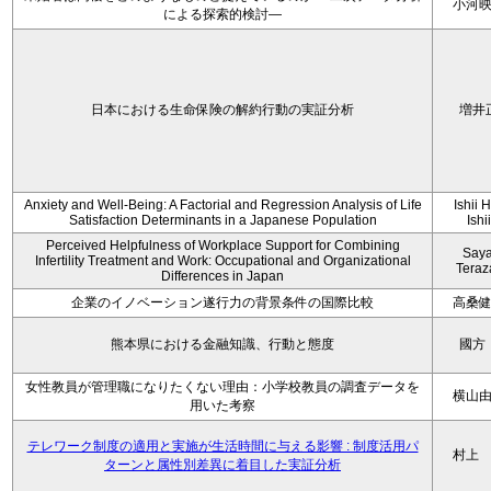
小河
による探索的検討—
日本における生命保険の解約行動の実証分析
増井
Anxiety and Well-Being: A Factorial and Regression Analysis of Life
Ishii 
Satisfaction Determinants in a Japanese Population
Ishi
Perceived Helpfulness of Workplace Support for Combining
Say
Infertility Treatment and Work: Occupational and Organizational
Tera
Differences in Japan
企業のイノベーション遂行力の背景条件の国際比較
高桑
熊本県における金融知識、行動と態度
國方
女性教員が管理職になりたくない理由：小学校教員の調査データを
横山
用いた考察
テレワーク制度の適用と実施が生活時間に与える影響 : 制度活用パ
村上
ターンと属性別差異に着目した実証分析