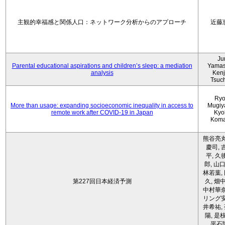
主観的幸福感と関係人口：ネットワーク分析からのアプローチ
近藤
Ju
Parental educational aspirations and children’s sleep: a mediation
Yamas
analysis
Kenji
Tsuc
Ryo
More than usage: expanding socioeconomic inequality in access to
Mugiy
remote work after COVID-19 in Japan
Kyo
Koma
熊谷亮丸
慶司, 
平, 久
郎, 山口
林若葉,
第227回日本経済予測
久, 畑
中村華奈
リング安
井希祐,
陽, 是
平石