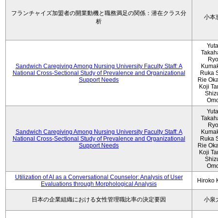
フランチャイズ加盟者の開業動機と職務満足の関係：潜在クラス分
小本
析
Yut
Takah
Ryo
Sandwich Caregiving Among Nursing University Faculty Staff: A
Kumak
National Cross-Sectional Study of Prevalence and Organizational
Ruka S
Support Needs
Rie Ok
Koji T
Shiz
Omo
Yut
Takah
Ryo
Sandwich Caregiving Among Nursing University Faculty Staff: A
Kumak
National Cross-Sectional Study of Prevalence and Organizational
Ruka S
Support Needs
Rie Ok
Koji T
Shiz
Omo
Utilization of AI as a Conversational Counselor: Analysis of User
Hiroko
Evaluations through Morphological Analysis
日本の企業組織における女性管理職比率の決定要因
小泉