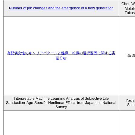
Chen W
Number of job changes and the emergence of a new generation
Motot
Fukus
有配偶女性のキャリアパターンと離職・転職の選択要因に関する実
聶 
証分析
Interpretable Machine Learning Analysis of Subjective Life
Yoshi
Satisfaction: Age-Specific Nonlinear Effects from Japanese National
Sui
Survey