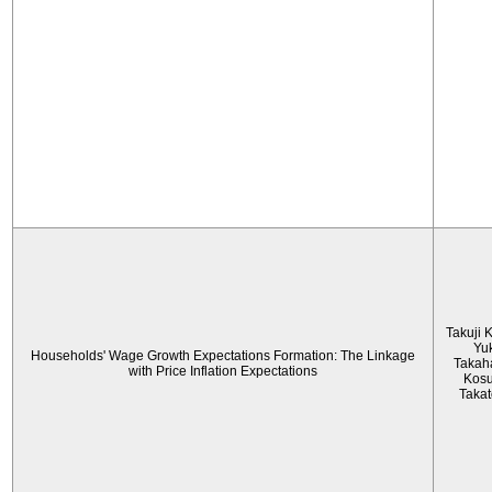
Takuji 
Yu
Households' Wage Growth Expectations Formation: The Linkage
Takah
with Price Inflation Expectations
Kos
Taka