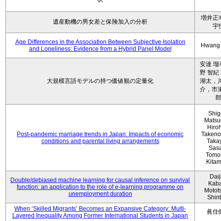
増井正
遺産動機の男女差と保険加入の分析
宇
Age Differences in the Association Between Subjective Isolation
Hwang
and Loneliness: Evidence from a Hybrid Panel Model
安達 瑠
野 智紀
大規模言語モデルの持つ価値観の定量化
湖太，川
介，市瀬
Shig
Matsu
Hiro
Post-pandemic marriage trends in Japan: Impacts of economic
Takeno
conditions and parental living arrangements
Taka
Sasa
Tomo
Kita
Daij
Double/debiased machine learning for causal inference on survival
Kaba
function: an application to the role of e-learning programme on
Motot
unemployment duration
Shin
When ‘Skilled Migrants’ Becomes an Expansive Category: Multi-
眞住
Layered Inequality Among Former International Students in Japan