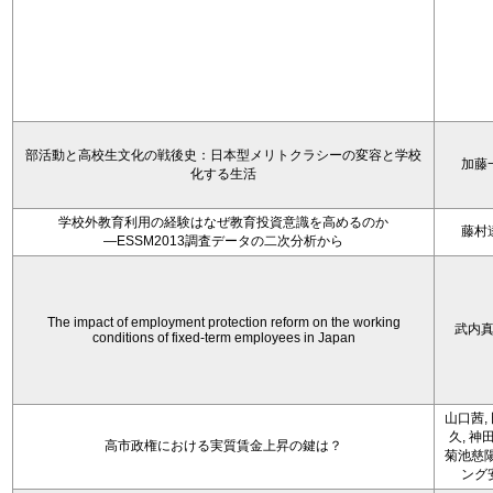
部活動と高校生文化の戦後史：日本型メリトクラシーの変容と学校
加藤
化する生活
学校外教育利用の経験はなぜ教育投資意識を高めるのか
藤村
―ESSM2013調査データの二次分析から
The impact of employment protection reform on the working
武内
conditions of fixed-term employees in Japan
山口茜,
久, 神
高市政権における実質賃金上昇の鍵は？
菊池慈陽
ング