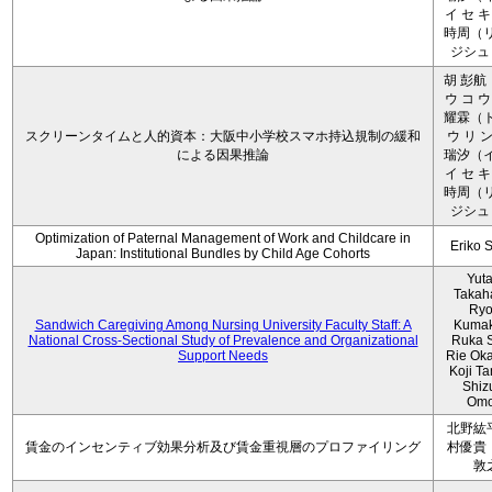
イ セ キ
時周（リ
ジシュ 
胡 彭航
ウ コ ウ
耀霖（ト
スクリーンタイムと人的資本：大阪中小学校スマホ持込規制の緩和
ウ リ ン
による因果推論
瑞汐（イ
イ セ キ
時周（リ
ジシュ 
Optimization of Paternal Management of Work and Childcare in
Eriko 
Japan: Institutional Bundles by Child Age Cohorts
Yut
Takah
Ryo
Sandwich Caregiving Among Nursing University Faculty Staff: A
Kumak
National Cross-Sectional Study of Prevalence and Organizational
Ruka S
Support Needs
Rie Ok
Koji T
Shiz
Omo
北野紘
賃金のインセンティブ効果分析及び賃金重視層のプロファイリング
村優貴
敦