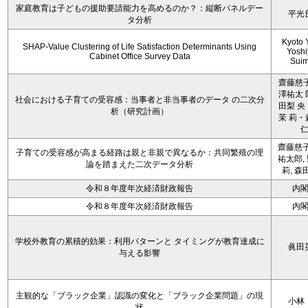
家庭教育は子どもの援助要請能力を高めるのか？：縦断パネルデー
平光
タ分析
Kyoto 
SHAP-Value Clustering of Life Satisfaction Determinants Using
Yoshi
Cabinet Office Survey Data
Sui
齋藤慈子
澤祐太 
社会における子育ての受容感：当事者と非当事者のデータ の二次分
田梨 央
析（研究計画）
茉 莉・
齋藤慈子
子育ての受容感が高まる経路は親と非親で異なるか：共同繁殖の理
祐太郎,
論を踏まえた二次データ分析
莉, 森
令和８年度年次経済財政報告
内
令和８年度年次経済財政報告
内
学校外教育の累積的効果：利用パターンと タイミングが教育達成に
眞田
与える影響
主観的な「ブラック企業」認識の変化と「ブラック企業問題」の現
小林
状