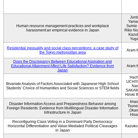
Junt
Yama
Human resource management practices and workplace
Sumie 
harassment:an empirical evidence in Japan
Riko No
Kazu
Yug
Residential inequality and social class perceptions: a case study of
Aram 
the Tokyo metropolitan area
Does the Discrepancy Between Educational Aspiration and
Educational Attainment Affect Life Satisfaction? Evidence from
Aram 
Japan
Hach
UCHIY
Bivariate Analysis of Factors Associated with Japanese High School
Na
Students’ Choice of Humanities and Social Sciences or STEM fields
SAKAM
Hiroki
Imas
Disaster Information Access and Preparedness Behavior among
Tsune
Foreign Residents: Evidence from Multilingual Disaster Information
,Oka
Infrastructure in Japan
Hisa
Reconfiguring Class Voting in a Dominant-Party Democracy:
Horizontal Differentiation and Value-Mediated Political Cleavages
Kazuko
in Japan