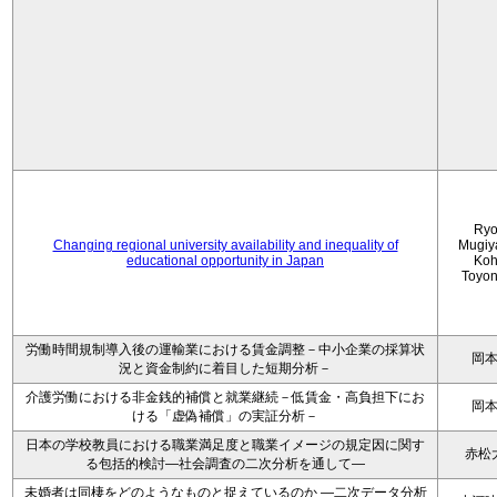
Ryo
Changing regional university availability and inequality of
Mugiy
educational opportunity in Japan
Koh
Toyo
労働時間規制導入後の運輸業における賃金調整－中小企業の採算状
岡
況と資金制約に着目した短期分析－
介護労働における非金銭的補償と就業継続－低賃金・高負担下にお
岡
ける「虚偽補償」の実証分析－
日本の学校教員における職業満足度と職業イメージの規定因に関す
赤松
る包括的検討―社会調査の二次分析を通して―
未婚者は同棲をどのようなものと捉えているのか —二次データ分析