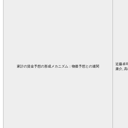
近藤卓司
家計の賃金予想の形成メカニズム：物価予想との連関
康介, 