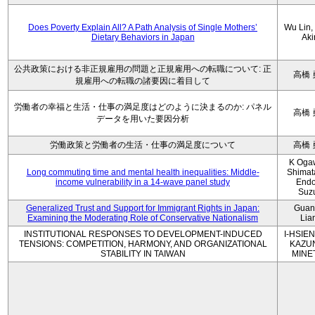
Does Poverty Explain All? A Path Analysis of Single Mothers’
Wu Lin, 
Dietary Behaviors in Japan
Aki
公共政策における非正規雇用の問題と正規雇用への転職について: 正
高橋 
規雇用への転職の諸要因に着目して
労働者の幸福と生活・仕事の満足度はどのように決まるのか: パネル
高橋 
データを用いた要因分析
労働政策と労働者の生活・仕事の満足度について
高橋 
K Oga
Long commuting time and mental health inequalities: Middle-
Shimat
income vulnerability in a 14-wave panel study
Endo
Suz
Generalized Trust and Support for Immigrant Rights in Japan:
Guan
Examining the Moderating Role of Conservative Nationalism
Lia
INSTITUTIONAL RESPONSES TO DEVELOPMENT-INDUCED
I-HSIEN
TENSIONS: COMPETITION, HARMONY, AND ORGANIZATIONAL
KAZU
STABILITY IN TAIWAN
MINE