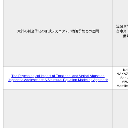
近藤卓
家計の賃金予想の形成メカニズム : 物価予想との連関
富康介
優
Ko
NAKAZ
The Psychological Impact of Emotional and Verbal Abuse on
Shot
Japanese Adolescents: A Structural Equation Modeling Approach
MIW
Mamik