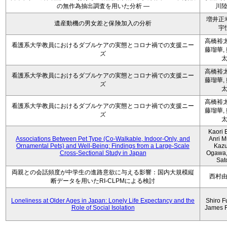
の無作為抽出調査を用いた分析 ―
川
増井正
遺産動機の男女差と保険加入の分析
宇
高橋裕太
看護系大学教員におけるダブルケアの実態とコロナ禍での支援ニー
藤瑠華,
ズ
高橋裕太
看護系大学教員におけるダブルケアの実態とコロナ禍での支援ニー
藤瑠華,
ズ
高橋裕太
看護系大学教員におけるダブルケアの実態とコロナ禍での支援ニー
藤瑠華,
ズ
Kaori 
Associations Between Pet Type (Co-Walkable, Indoor-Only, and
Anri M
Ornamental Pets) and Well-Being: Findings from a Large-Scale
Kaz
Cross-Sectional Study in Japan
Ogawa,
Sat
両親との会話頻度が中学生の進路意欲に与える影響：国内大規模縦
西村
断データを用いたRI-CLPMによる検討
Loneliness at Older Ages in Japan: Lonely Life Expectancy and the
Shiro F
Role of Social Isolation
James 