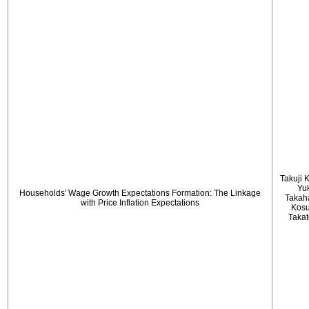
Takuji 
Yu
Households' Wage Growth Expectations Formation: The Linkage
Takah
with Price Inflation Expectations
Kos
Taka