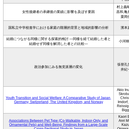
村上義昭
女性後継者の承継後の業績に影響を及ぼす要因
昌和,亀
栗岡
国私立中学校進学における家庭の階層的背景と地域的影響の分析
濱本
結婚につながる同棲に関する探索的検討 ―同棲を経て結婚した者と
小河
結婚せず同棲を解消した者との比較―
張替孔
政治参加にみる無党派層の変化
井紀
Akio Inu
Skrob
Youth Transition and Social Welfare: A Comparative Study of Japan,
Chris
Germany, Switzerland, The United Kingdom, and Norway
Imdorf, 
Reissig
Bigg
Kaori 
Associations Between Pet Type (Co-Walkable, Indoor-Only, and
Anri M
Ornamental Pets) and Well-Being: Findings from a Large-Scale
Kaz
Cross-Sectional Study in Japan
Ogawa,