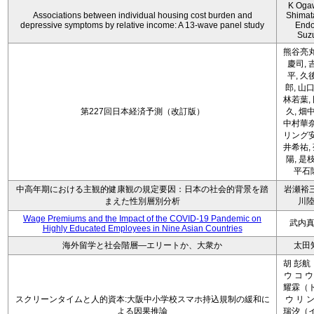
K Oga
Associations between individual housing cost burden and
Shimat
depressive symptoms by relative income: A 13-wave panel study
Endo
Suz
熊谷亮丸
慶司, 
平, 久
郎, 山口
林若葉,
第227回日本経済予測（改訂版）
久, 畑
中村華奈
リング安
井希祐,
陽, 是
平石
中高年期における主観的健康観の規定要因：日本の社会的背景を踏
岩瀬裕三
まえた性別層別分析
川
Wage Premiums and the Impact of the COVID‑19 Pandemic on
武内
Highly Educated Employees in Nine Asian Countries
海外留学と社会階層―エリートか、大衆か
太田
胡 彭航
ウ コ ウ
耀霖（ト
スクリーンタイムと人的資本:大阪中小学校スマホ持込規制の緩和に
ウ リ ン
よる因果推論
瑞汐（イ