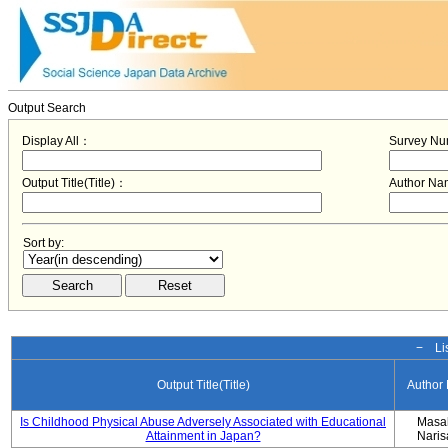
Output Search
Display All：
Survey N
Output Title(Title)：
Author N
Sort by:
− Lis
Output Title(Title)
Author
Is Childhood Physical Abuse Adversely Associated with Educational
Masa
Attainment in Japan?
Nari