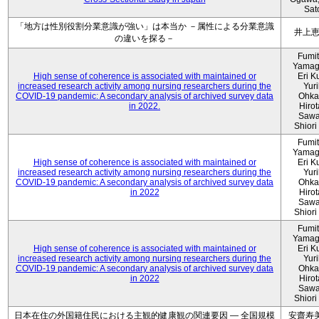
Sat
「地方は性別役割分業意識が強い」は本当か －属性による分業意識
井上
の違いを探る－
Fumi
Yamag
High sense of coherence is associated with maintained or
Eri K
increased research activity among nursing researchers during the
Yur
COVID-19 pandemic: A secondary analysis of archived survey data
Ohka
in 2022.
Hiro
Sawa
Shiori 
Fumi
Yamag
High sense of coherence is associated with maintained or
Eri K
increased research activity among nursing researchers during the
Yur
COVID-19 pandemic: A secondary analysis of archived survey data
Ohka
in 2022
Hiro
Sawa
Shiori 
Fumi
Yamag
High sense of coherence is associated with maintained or
Eri K
increased research activity among nursing researchers during the
Yur
COVID-19 pandemic: A secondary analysis of archived survey data
Ohka
in 2022
Hiro
Sawa
Shiori 
日本在住の外国籍住民における主観的健康観の関連要因 ― 全国規模
安齋寿美