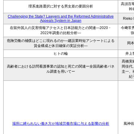
高須百華
理系進路選択に対する男女差の要因分析
幹
Challenging the State? Lawyers and the Reformed Administrative
Rieko
Appeals System in Japan
在留外国人の災害情報アクセスと日本語能力との関連―2020・
今﨑常秀
2022年調査の比較分析―
危険労働の補償はどこに現れるのか―建設業時短アンケートによる
岡
賃金構成と休日確保の実証分析―
ヒトの輪
井上
髙橋実
高齢者における訪問看護事業の認知と死亡の関連ー全国高齢者パネ
岡佳代
ル調査を用いてー
圭一、
紀
場所に縛られない働き方が地域労働市場に与える影響の分析
風神