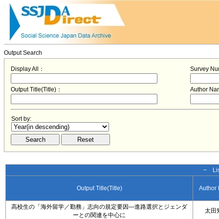
Output Search
Display All：
Survey N
Output Title(Title)：
Author N
Sort by:
− Lis
Output Title(Title)
Author
高校生の「海外留学／勤務」志向の規定要因―進路選択とジェンダ
太田
ーとの関連を中心に