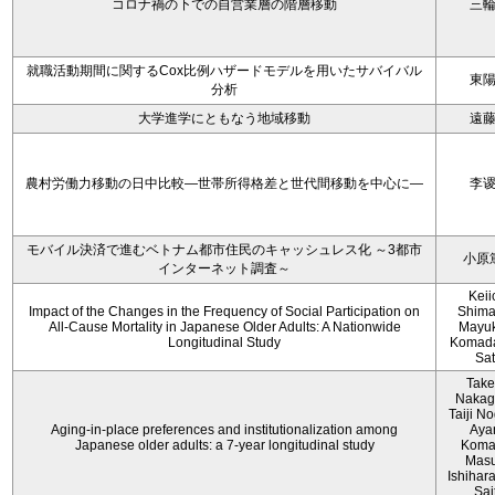
コロナ禍の下での自営業層の階層移動
三
就職活動期間に関するCox比例ハザードモデルを用いたサバイバル
東
分析
大学進学にともなう地域移動
遠
農村労働力移動の日中比較―世帯所得格差と世代間移動を中心に―
李
モバイル決済で進むベトナム都市住民のキャッシュレス化 ～3都市
小原
インターネット調査～
Keii
Impact of the Changes in the Frequency of Social Participation on
Shima
All-Cause Mortality in Japanese Older Adults: A Nationwide
Mayuk
Longitudinal Study
Komada
Sa
Take
Nakag
Taiji No
Aging-in-place preferences and institutionalization among
Aya
Japanese older adults: a 7-year longitudinal study
Koma
Mas
Ishihara
Sai