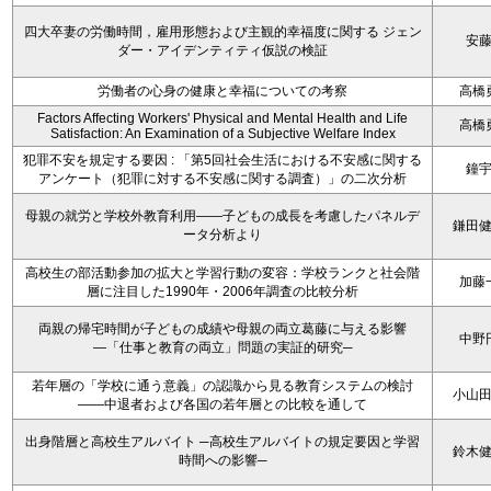
四大卒妻の労働時間，雇用形態および主観的幸福度に関する ジェン
安
ダー・アイデンティティ仮説の検証
労働者の心身の健康と幸福についての考察
高橋
Factors Affecting Workers' Physical and Mental Health and Life
高橋
Satisfaction: An Examination of a Subjective Welfare Index
犯罪不安を規定する要因 : 「第5回社会生活における不安感に関する
鐘
アンケート（犯罪に対する不安感に関する調査）」の二次分析
母親の就労と学校外教育利用――子どもの成長を考慮したパネルデ
鎌田
ータ分析より
高校生の部活動参加の拡大と学習行動の変容：学校ランクと社会階
加藤
層に注目した1990年・2006年調査の比較分析
両親の帰宅時間が子どもの成績や母親の両立葛藤に与える影響
中野
―「仕事と教育の両立」問題の実証的研究─
若年層の「学校に通う意義」の認識から見る教育システムの検討
小山
――中退者および各国の若年層との比較を通して
出身階層と高校生アルバイト ─高校生アルバイトの規定要因と学習
鈴木
時間への影響─