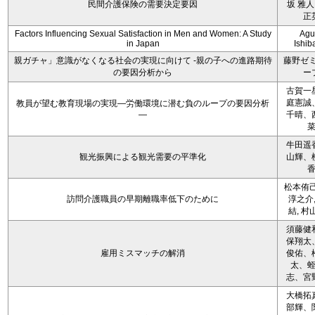
民間介護保険の需要決定要因
坂 雅人
正
Factors Influencing Sexual Satisfaction in Men and Women: A Study
Agu
in Japan
Ishib
親ガチャ」意識がなくなる社会の実現に向けて -親の子への進路期待
藤野ゼ
の要因分析から
ー
古賀一
庭憲誠
教員が望む教育現場の実現―労働環境に潜む負のループの要因分析
―
千晴、
牛田遥
観光振興による観光需要の平準化
山輝、
松本侑己
訪問介護職員の早期離職率低下のために
淳之介,
結, 村
須藤健
保翔太
雇用ミスマッチの解消
俊佑、
太、
志、宮
大橋拓
部輝、