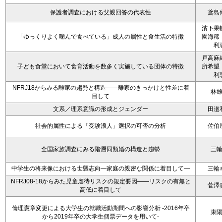
保護者調査における父親回答の代表性
鳶島
濱下果
「ゆっくりよく噛んで食べている」成人の属性と食生活の特徴
園海稀
利
戸高麻
子ども食堂において食育活動を数多く実施している団体の特徴
所希望
利
NFRJ18からみる離家の趨勢と構造――離家のきっかけと性差に着
林
目して
文系／理系意識の形成とジェンダー
田邉
社会的属性による「受験浪人」選択の可否の分析
佐伯
全国家族調査にみる階層同類婚の構造と趨勢
三
中学生の将来像における世襲志向―家庭の親密な関係に着目して―
三輪
NFRJ08-18からみた児童虐待リスクの規定要因――リスクの有無と
菅澤
高低に着目して
倫理憲章変更による大学生の就職活動期間への影響分析 -2016年卒
東
から2019年卒の大学生個票データを用いて-