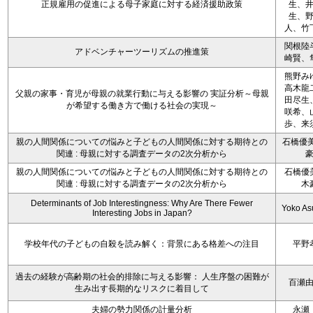
正規雇用の促進による母子家庭に対する経済援助政策
生、
生、
人、竹
関根陸
アドベンチャーツーリズムの推進策
崎賢、
熊野み
高木龍
父親の家事・育児が母親の就業行動に与える影響の 実証分析～母親
田尽生
が希望する働き方で働ける社会の実現～
咲希、
歩、来
親の人間関係についての悩みと子どもの人間関係に対する期待との
石橋優美
関連 : 母親に対する調査データの2次分析から
親の人間関係についての悩みと子どもの人間関係に対する期待との
石橋優
関連 : 母親に対する調査データの2次分析から
木
Determinants of Job Interestingness: Why Are There Fewer
Yoko A
Interesting Jobs in Japan?
学校年代の子どもの自殺を読み解く：背景にある格差への注目
平野
過去の経験が高齢期の社会的排除に与える影響： 人生序盤の困難が
百瀬
生み出す長期的なリスクに着目して
夫婦の勢力関係の計量分析
永瀬