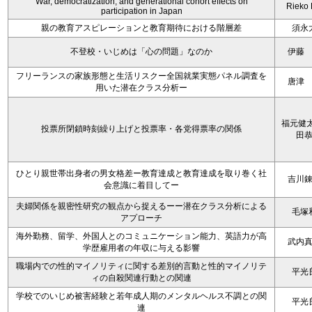
War, democratization, and generational cohort effects on
Rieko
participation in Japan
親の教育アスピレーションと教育期待における階層差
須永
不登校・いじめは「心の問題」なのか
伊藤
フリーランスの家族形態と生活リスクー全国就業実態パネル調査を
唐津
用いた潜在クラス分析ー
福元健太
投票所閉鎖時刻繰り上げと投票率・各党得票率の関係
田
ひとり親世帯出身者の男女格差ー教育達成と教育達成を取り巻く社
吉川
会意識に着目してー
夫婦関係を親密性研究の観点から捉えるーー潜在クラス分析による
毛塚
アプローチ
海外勤務、留学、外国人とのコミュニケーション能力、英語力が高
武内
学歴雇用者の年収に与える影響
職場内での性的マイノリティに関する差別的言動と性的マイノリテ
平光
ィの自殺関連行動との関連
学校でのいじめ被害経験と若年成人期のメンタルヘルス不調との関
平光
連