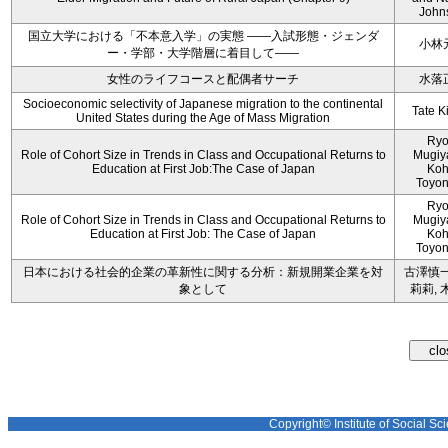
John
国立大学における「不本意入学」の実態 ――入試形態・ジェンダ
小林
ー・学部・大学階層に着目して――
女性のライフコースと配偶者サーチ
水落
Socioeconomic selectivity of Japanese migration to the continental
Tate K
United States during the Age of Mass Migration
Ryo
Role of Cohort Size in Trends in Class and Occupational Returns to
Mugiy
Education at First Job:The Case of Japan
Koh
Toyo
Ryo
Role of Cohort Size in Trends in Class and Occupational Returns to
Mugiy
Education at First Job: The Case of Japan
Koh
Toyo
日本における社会的企業の革新性に関する分析：新規開業企業を対
古澤慎一
象として
莉莉, 
Copyright© Institute of Social Sci