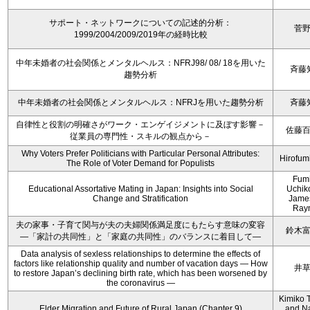
サポート・ネットワークについての記述的分析：
菅
1999/2004/2009/2019年の経時比較
中年未婚者の社会関係とメンタルヘルス：NFRJ98/ 08/ 18を用いた
斉藤
趨勢分析
中年未婚者の社会関係とメンタルヘルス：NFRJを用いた趨勢分析
斉藤
自律性と役割の明確さがワーク・エンゲイジメントに及ぼす影響－
佐藤
従業員の専門性・スキルの観点から－
Why Voters Prefer Politicians with Particular Personal Attributes:
Hirofum
The Role of Voter Demand for Populists
Fum
Educational Assortative Mating in Japan: Insights into Social
Uchik
Change and Stratification
Jame
Ray
夫の家事・子育て関与が夫の夫婦関係満足度にもたらす意味の変容
鈴木
―「家計の共同性」と「家庭の共同性」のバランスに着目して―
Data analysis of sexless relationships to determine the effects of
factors like relationship quality and number of vacation days ― How
井
to restore Japan’s declining birth rate, which has been worsened by
the coronavirus ―
Kimiko 
Elder Migration and Future of Rural Japan (Chapter 9)
and N