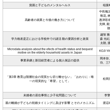
貧困と子どものメンタルヘルス
稲葉
中邑颯汰
唯花, 
高齢者の就業と今後の働き方について
惠津彩奈
充輝, 
越智 雅
学力格差是正における学校外での諸活 動の要因分析と政策
森 光紀,
太朗, 
Microdata analysis about the efects of health status and bequest
KOJI Y
motive on the elderly household assets in Japan
岡本弥
事業承継と新旧経営者による個人保証の提供
功、三
「第3章 教育は階層社会の現実から切り離せない」「おわりに：唯
松岡
一の現実的な「希望」として」
未婚者の居住事情と少子化問題について
李
親の離婚が子どもの初婚タイミングに及ぼす影響 とそのメカニズム
渡辺