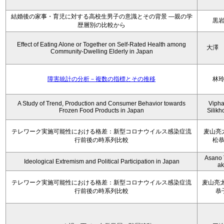
結婚後の家事・育児に対する高校生男子の意識とその背景 ―親の学
黒
歴層別の比較から
Effect of Eating Alone or Together on Self-Rated Health among
大澤
Community-Dwelling Elderly in Japan
障害統計の分析－複数の指標とその推移
林
A Study of Trend, Production and Consumer Behavior towards
Viph
Frozen Food Products in Japan
Silik
テレワーク実施可能性における格差：新型コロナウイルス感染症流
麦山亮
行前後の時系列比較
松
Asano 
Ideological Extremism and Political Participation in Japan
ak
テレワーク実施可能性における格差：新型コロナウイルス感染症流
麦山亮太
行前後の時系列比較
恭