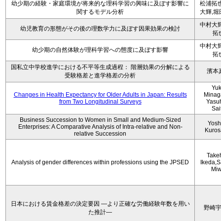
幼少期の経験・家庭環境が将来的な理科学習の興味に及ぼす影響に
松浦拓也
関するモデル分析
大輝,堀
中村大輝
幼児教育の形態がその後の理数学力に及ぼす因果効果の検討
拓
中村大輝
幼少期の自然体験が理科学習への態度に及ぼす影響
拓
国私立中学校進学における不平等生成過程： 階層効果の分解による
濱本
受験格差と進学格差の分析
Yu
Changes in Health Expectancy for Older Adults in Japan: Results
Minag
from Two Longitudinal Surveys
Yasu
Sai
Business Succession to Women in Small and Medium-Sized
Yosh
Enterprises: A Comparative Analysis of Intra-relative and Non-
Kuro
relative Succession
Take
Analysis of gender differences within professions using the JPSED
Ikeda,S
Mi
日本における賃金格差の決定要因 ―より正確な労働経験年数を用い
野崎
た推計―