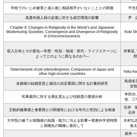
学校でのいじめ被害と成人後に相談相手がいないこととの関連
平光
高度外国人材の定着に対する就労環境の影響
尹 
Chapter 8: Changes in Religiosity in the World’s and Japanese
Modernizing Societies: Convergence and Divergence of Religiosity
Koki S
in (Un)consciousness
収入分布とその変化―学歴・性別・地域・世代・ライフステージに
伊東栞,
よってどのように異なるのか?―
Determinants of job interestingness: Comparison of Japan and
Yoko A
other high-income countries
島袋友
未婚者の結婚意思と婚活の決定要因に関する計量的研究
笠
幸田功
民事裁判に対する満足度および信頼度の要因分析
弥、三
石井 
主観的健康感と食要因との関連性における年代と性別による相違
石井
大学院の修了が就職後の知識・能力に与える影響ー業務外学習時間
木村弘志
と就職先の職種に着目して
俊
新井 一