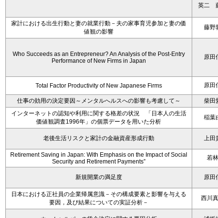
英二 
家計における出生行動と妻の就業行動－夫の家事育児参加と妻の価
藤野
値観の影響
Who Succeeds as an Entrepreneur? An Analysis of the Post-Entry
原田
Performance of New Firms in Japan
原田
Total Factor Productivity of New Japanese Firms
仕事の効用の決定要因～メンタルへルスへの影響も考慮して～
柴田
インターネットの認知や利用に関する格差の状況 「日本人の生活
稲葉
価値観調査1996年」の個票データを用いた分析
老後生活リスクと家計の金融資産形成行動
上田
Retirement Saving in Japan: With Emphasis on the Impact of Social
若
Security and Retirement Payments”
新規開業の満足度
原田
日本における正社員の企業帰属意識－その構成要素と影響を与える
西川
要因，及び結果についての実証分析－