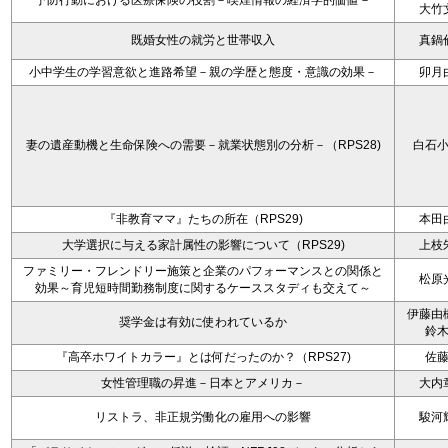
予防行動における医療保険の役割－喫煙情報の経済学的価値－
大竹
既婚女性の就労と世帯収入
真鍋
小中学生の学習意欲と進路希望－親の学歴と態度・意識の効果－
卯月
妻の遺産動機と生命保険への需要－就業状態別の分析－（RPS28)
白石
『非教育ママ』たちの所在（RPS29)
本田
大学選択に与える家計属性の影響について（RPS29)
上枝
ファミリー・フレンドリー施策と企業のパフォーマンスとの関係と
松原
効果～育児短時間勤務制度に関するケーススタディも交えて～
伊藤由
奨学金は有効に使われているか
鈴
『高卒ホワイトカラー』とは何だったのか？（RPS27)
佐
女性管理職の昇進－日本とアメリカ－
大内
リストラ、非正規労働化の雇用への影響
駿河