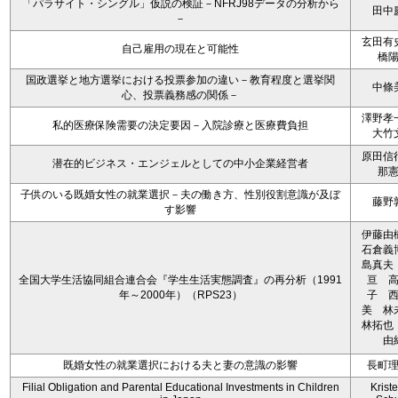
「パラサイト・シングル」仮説の検証－NFRJ98データの分析から
田中
－
玄田有
自己雇用の現在と可能性
橋
国政選挙と地方選挙における投票参加の違い－教育程度と選挙関
中條
心、投票義務感の関係－
澤野孝
私的医療保険需要の決定要因－入院診療と医療費負担
大竹
原田信
潜在的ビジネス・エンジェルとしての中小企業経営者
那
子供のいる既婚女性の就業選択－夫の働き方、性別役割意識が及ぼ
藤野
す影響
伊藤
石倉義
島真夫
全国大学生活協同組合連合会『学生生活実態調査』の再分析（1991
亘 
年～2000年）（RPS23）
子 
美 
林拓也
由
既婚女性の就業選択における夫と妻の意識の影響
長町
Filial Obligation and Parental Educational Investments in Children
Kriste