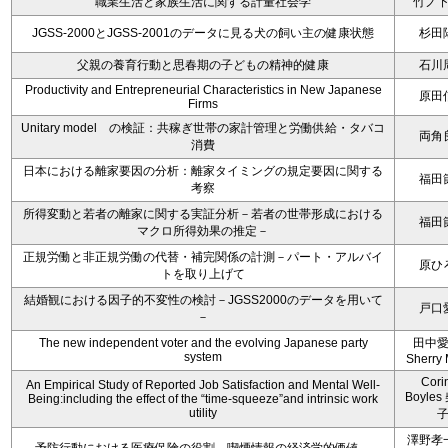
職業生活と家族生活に関する計量社会学
竹ノ
JGSS-2000とJGSS-2001のデータに見る犬の飼い主の健康状態
杉田
父親の養育行動と思春期の子どもの精神的健康
石川
Productivity and Entrepreneurial Characteristics in New Japanese
原田
Firms
Unitary model の検証：共稼ぎ世帯の家計管理と労働供給・タバコ
両角
消費
日本における離家要因の分析：離家タイミングの規定要因に関する
福田
考察
所得変動と若者の離家に関する実証分析－若者の世帯形成における
福田
マクロ所得効果の推定－
正規労働と非正規労働の代替・補完関係の計測－パート・アルバイ
原ひ
トを取り上げて
結婚観における因子的不変性の検討－JGSS2000のデータを用いて
戸口
－
The new independent voter and the evolving Japanese party
田中
system
Sherry 
Cori
An Empirical Study of Reported Job Satisfaction and Mental Well-
Boyle
Being:including the effect of the “time-squeeze”and intrinsic work
utility
澤野孝