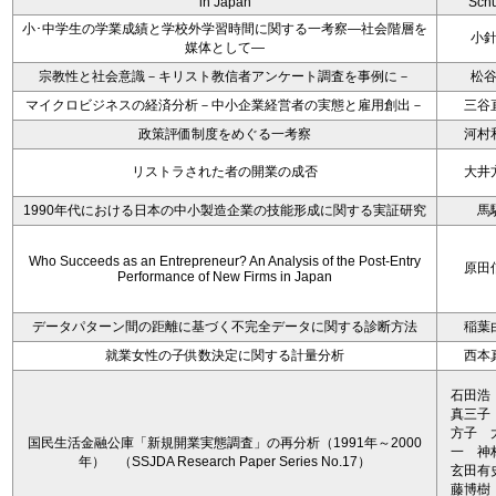
in Japan
Schu
小･中学生の学業成績と学校外学習時間に関する一考察―社会階層を
小
媒体として―
宗教性と社会意識－キリスト教信者アンケート調査を事例に－
松
マイクロビジネスの経済分析－中小企業経営者の実態と雇用創出－
三谷
政策評価制度をめぐる一考察
河村
リストラされた者の開業の成否
大井
1990年代における日本の中小製造企業の技能形成に関する実証研究
馬
Who Succeeds as an Entrepreneur? An Analysis of the Post-Entry
原田
Performance of New Firms in Japan
データパターン間の距離に基づく不完全データに関する診断方法
稲葉
就業女性の子供数決定に関する計量分析
西本
石田浩
真三子
方子 
国民生活金融公庫「新規開業実態調査」の再分析（1991年～2000
一 
年） （SSJDA Research Paper Series No.17）
玄田有
藤博樹