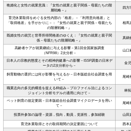
晩婚化と女性の就業意識：『女性の就業と親子関係－母親たちの階
四方
層戦略－』
育児休業取得をめぐる女性内部の「格差」－「利用意向格差」と
「取得格差」を手がかりに－：『女性の就業と親子関係－母親たち
相馬
の階層戦略－』
既婚女性の就労と世帯所得間格差のゆくえ：『女性の就業と親子関
真鍋
係－母親たちの階層戦略－』
高齢者ケアが就業継続に与える影響－第1回全国家族調査
山口
（NFR98）2次分析－
日本人の宗教的態度とその精神的健康への影響－ISSP調査の日米デ
金
ータの2次分析から－
飼育動物の選択には何が影響を与えるか－日本版総合社会調査を用
尾崎
いて－
職業志向の多元的構造を捉える枠組み－プロファイル法によるコン
林
ジョイント分析モデルの適用に向けて－
ペット飼育の規定要因－日本版総合社会調査マイクロデータを用い
尾崎
て－
投票外参加の論理－資源，指向，動員，党派性，参加経験
山田
育児休業取得とその取得期間の決定要因について
西本