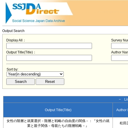
Output Search
Display All：
Survey N
Output Title(Title)：
Author N
Sort by:
− Lis
Output Title(Title)
Author
女性の階層と就業選択－階層と戦略の自由度の関係－：『女性の就
松田
業と親子関係－母親たちの階層戦略－』