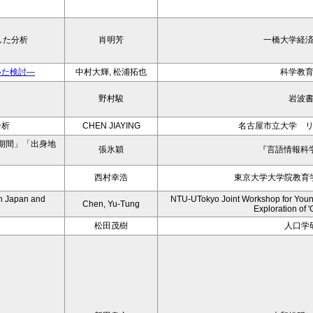
した分析
肖明芳
一橋大学経
いた検討―
中村大輝, 松浦拓也
科学教
野村駿
岩波
分析
CHEN JIAYING
名古屋市立大学 
期間」「出身地
張氷穎
『言語情報科学
西村幸浩
東京大学大学院教育
en Japan and
NTU-UTokyo Joint Workshop for Young
Chen, Yu-Tung
Exploration of '
松田茂樹
人口学