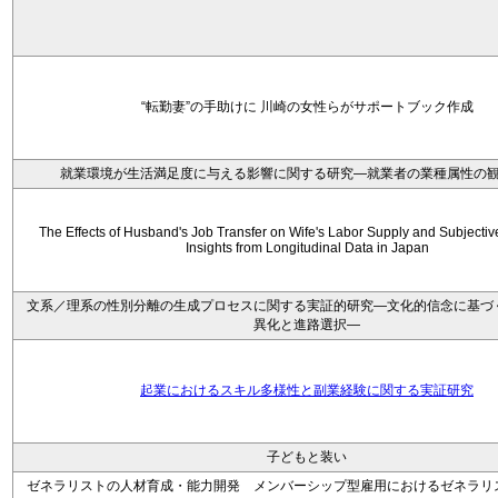
“転勤妻”の手助けに 川崎の女性らがサポートブック作成
就業環境が生活満足度に与える影響に関する研究―就業者の業種属性の
The Effects of Husband's Job Transfer on Wife's Labor Supply and Subjectiv
Insights from Longitudinal Data in Japan
文系／理系の性別分離の生成プロセスに関する実証的研究—文化的信念に基づ
異化と進路選択—
起業におけるスキル多様性と副業経験に関する実証研究
子どもと装い
ゼネラリストの人材育成・能力開発 メンバーシップ型雇用におけるゼネラリ