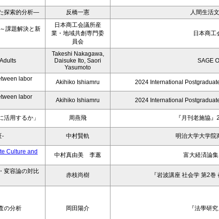
た探索的分析―
反橋一憲
人間生活
日本商工会議所産
む～課題解決と新
業・地域共創専門委
日本商工
員会
Takeshi Nakagawa,
Adults
Daisuke Ito, Saori
SAGE O
Yasumoto
etween labor
Akihiko Ishiamru
2024 International Postgradua
etween labor
Akihiko Ishiamru
2024 International Postgradua
に活用するか」
周燕飛
『月刊老施協』2
-
中村賢軌
明治大学大学院
ulture and
中村真由美 李蕙
富大経済論集 6
・変容論の対比
赤枝尚樹
『岩波講座 社会学 第2巻
査の分析
岡田陽介
『法學研究』