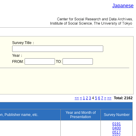
Japanese
Survey Title：
Year：
FROM:
TO:
<<
<
1
2
3
4
5
6
7
>
>>
Total: 2162
Year and Month of
ion, Publisher name, etc.
Survey Number
Presentation
0191
0400
0517