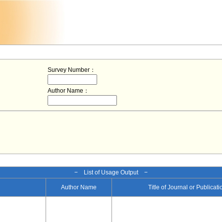
Survey Number：
Author Name：
− List of Usage Output −
Author Name
Title of Journal or Publicat