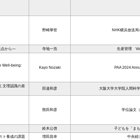
野崎華世
NHK横浜放送局
観点から―
寺地一浩
生産管理 Vol
e Well-being:
Kayo Nozaki
PAA 2024 Annu
く文理認識の差
田邉和彦
大阪大学大学院人間科
熊田和彦
学位論文
鈴木公啓
子どもを「ま
スト養成の課題
増田昌幸
中央経