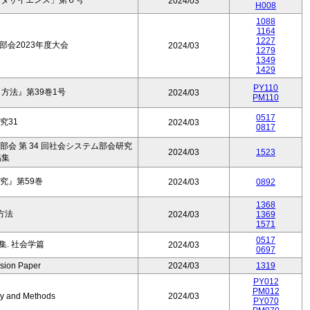
ータサイエンス」第６号
2024/03
H008
1088
1164
1227
会2023年度大会
2024/03
1279
1349
1429
PY110
方法』第39巻1号
2024/03
PM110
0517
究31
2024/03
0817
部会 第 34 回社会システム部会研究
2024/03
1523
稿集
究』第59巻
2024/03
0892
1368
方法
2024/03
1369
1571
0517
. 社会学篇
2024/03
0697
sion Paper
2024/03
1319
PY012
PM012
ry and Methods
2024/03
PY070