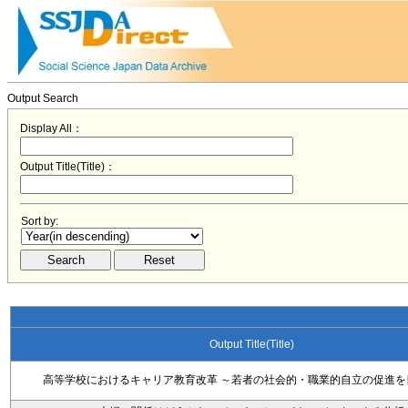
Output Search
Display All：
Output Title(Title)：
Sort by:
Output Title(Title)
高等学校におけるキャリア教育改革 ～若者の社会的・職業的自立の促進を