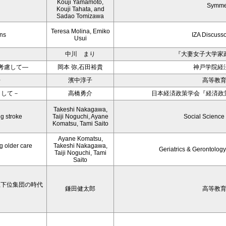
Kouji Yamamoto,
Symme
Kouji Tahata, and
Sadao Tomizawa
Teresa Molina, Emiko
ons
IZA Discuss
Usui
中川 まり
『大妻女子大学家
考慮して―
岡本 弥,石田裕貴
神戸学院経
〉
濱中淳子
高等教
目して－
高橋勇介
日本経済政策学会『経済政策
Takeshi Nakagawa,
ng stroke
Taiji Noguchi, Ayane
Social Science
Komatsu, Tami Saito
Ayane Komatsu,
g older care
Takeshi Nakagawa,
Geriatrics & Gerontology
Taiji Noguchi, Tami
Saito
学生下位集団の時代
鎌田健太郎
高等教