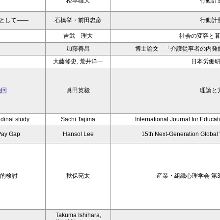
松本雄大
行動計
として——
石橋挙・前田忠彦
行動計
吉武 理大
社会の変容と
加藤善昌
博士論文 「介護従事者の内発
大藤修史, 荒井洋一
日本労働
挽回
眞田英毅
理論と
dinal study.
Sachi Tajima
International Journal for Educa
Pay Gap
Hansol Lee
15th Next-Generation Globa
索的検討
秋保亮太
産業・組織心理学会 第3
Takuma Ishihara,