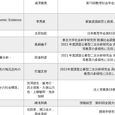
成澤雅寛
第73回数理社会学会大
demic: Evidence
李秀眞
家族資源経営と政策、26
太田知彩
日本教育学会第81
東京大学社会科学研究所 附属社会調
眞鍋倫子
2021 年度課題公募型二次分析研究会
等教育の多様性に注目
2021 年度課題公募型二次分析研究会
量分析－
田邉和彦
等教育の多様性に注目
性の地元志向の
2021年度課題公募型二次分析研究会 
打越文弥
教育の多様性に注目し
宮澤節生・飯考行・
その社会構造』
武士俣敦・久保山力
法と実務第18
也・上柳敏郎・池永
知樹
峰滝和典
情報経営 第83回全国大会予
石田章，濱口佳大，
開発学研究，
岡本美咲