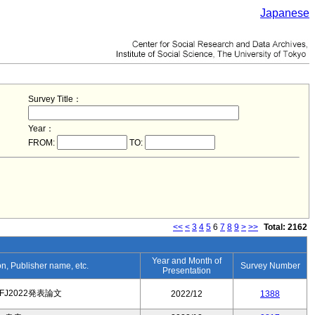
Japanese
Survey Title：
Year：
FROM:
TO:
<<
<
3
4
5
6
7
8
9
>
>>
Total: 2162
Year and Month of
ion, Publisher name, etc.
Survey Number
Presentation
FJ2022発表論文
2022/12
1388