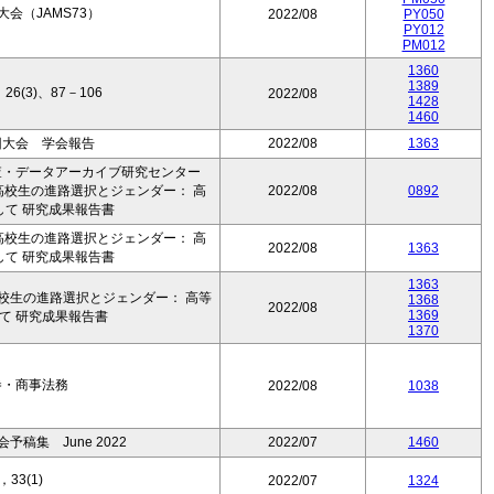
会（JAMS73）
2022/08
PY050
PY012
PM012
1360
1389
(3)、87－106
2022/08
1428
1460
回大会 学会報告
2022/08
1363
査・データアーカイブ研究センター
 高校生の進路選択とジェンダー： 高
2022/08
0892
して 研究成果報告書
 高校生の進路選択とジェンダー： 高
2022/08
1363
して 研究成果報告書
1363
高校生の進路選択とジェンダー： 高等
1368
2022/08
1369
て 研究成果報告書
1370
巻・商事法務
2022/08
1038
稿集 June 2022
2022/07
1460
33(1)
2022/07
1324