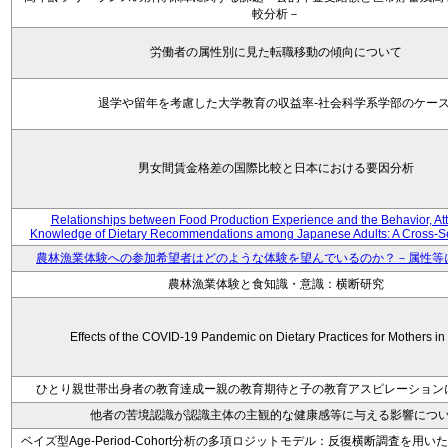
較分析－
労働者の属性別に見た転職移動の傾向について
退学や留年を考慮した大学教育の収益率-社会科学系学部のケース
男女間賃金格差の国際比較と日本における要因分析
Relationships between Food Production Experience and the Behavior, Att
Knowledge of Dietary Recommendations among Japanese Adults: A Cross-Se
農林漁業体験への参加希望者はどのような体験を望んでいるのか？－属性等
農林漁業体験と食知識・意識：横断研究
Effects of the COVID-19 Pandemic on Dietary Practices for Mothers i
ひとり親世帯出身者の教育達成ー親の教育期待と子の教育アスピレーション
他者の苦境認識が認識主体の主観的な健康感等に与える影響につ
ベイズ型Age-Period-Cohort分析の多項ロジットモデル：反復横断調査を用