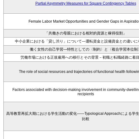
Partial Asymmetry Measures for Square Contingency Tables
Female Labor Market Opportunities and Gender Gaps in Aspirati
「共働きの母親における相対的資源と稼得役割」
中小企業における「貸し渋り」について―運転資金と設備資金との違いに
働く女性の自己学習―特性としての〈制約〉と〈複合学習本位制
労働市場における正規雇用への移行とその背景－初職と転職経路に着
The role of social resources and trajectories of functional health followi
Factors associated with decision‐making involvement in community‐dwellin
recipients
高等教育再拡大期における学生活動の変化——Typological Approachによる
比較