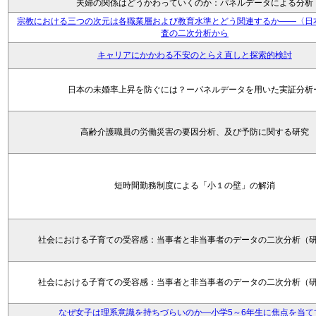
夫婦の関係はどうかわっていくのか：パネルデータによる分析
宗教における三つの次元は各職業層および教育水準とどう関連するか――〈日
査の二次分析から
キャリアにかかわる不安のとらえ直しと探索的検討
日本の未婚率上昇を防ぐには？ーパネルデータを用いた実証分析
高齢介護職員の労働災害の要因分析、及び予防に関する研究
短時間勤務制度による「小１の壁」の解消
社会における子育ての受容感：当事者と非当事者のデータの二次分析（
社会における子育ての受容感：当事者と非当事者のデータの二次分析（
なぜ女子は理系意識を持ちづらいのか―小学5～6年生に焦点を当て