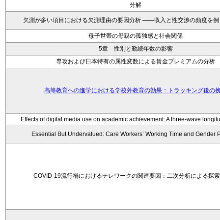
分解
欠測が多い項目における欠測理由の要因分析 ——収入と性交渉の頻度を例
母子世帯の母親の孤独感と社会関係
5章 性別と勤続年数の影響
専攻および日本特有の属性変数による賃金プレミアムの分析
高等教育への進学における学校外教育の効果：トラッキング後の
Effects of digital media use on academic achievement: A three-wave longitu
Essential But Undervalued: Care Workers’ Working Time and Gender 
COVID-19流行禍におけるテレワークの関連要因：二次分析による探