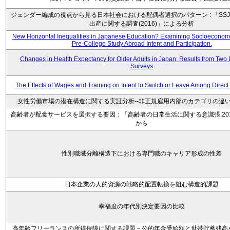
ジェンダー編成の視点から見る日本社会における配偶者選択のパターン : 「SSJ
出産に関する調査(2016)」による分析
New Horizontal Inequalities in Japanese Education? Examining Socioeconomic
Pre-College Study Abroad Intent and Participation.
Changes in Health Expectancy for Older Adults in Japan: Results from Two 
Surveys
The Effects of Wages and Training on Intent to Switch or Leave Among Direc
女性労働市場の潜在構造に関する実証分析--非正規雇用内部のカテゴリの違い
高齢者が配食サービスを選択する要因：「高齢者の日常生活に関する意識張,20
から
性別職域分離構造下における専門職のキャリア形成の性差
日本企業の人的資源の戦略的配置転換を阻む構造的課題
幸福度の年代別決定要因の比較
高年齢フリーランスの所得保障に関する課題－公的年金受給額と世帯貯蓄残高