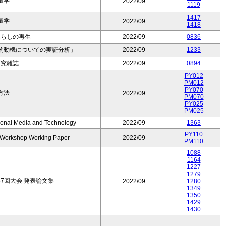
量学
2022/09
1119
1417
量学
2022/09
1418
暮らしの再生
2022/09
0836
的動機についての実証分析」
2022/09
1233
研究雑誌
2022/09
0894
PY012
PM012
PY070
方法
2022/09
PM070
PY025
PM025
tional Media and Technology
2022/09
1363
PY110
l Workshop Working Paper
2022/09
PM110
1088
1164
1227
1279
7回大会 発表論文集
2022/09
1280
1349
1350
1429
1430