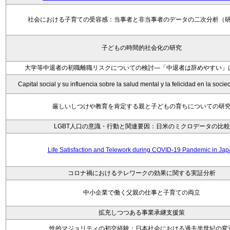
社会における子育ての受容感：当事者と非当事者のデータの二次分析（
子どもの時間的社会化の研究
大学等中退者の初職離職リスクについての検討―「中退者は辞めやすい」
Capital social y su influencia sobre la salud mental y la felicidad en la soc
厳しいしつけや教育を肯定する親と子どもの育ちについての研
LGBT人口の意識・行動と関連要因：日米のミクロデータの比較
Life Satisfaction and Telework during COVID-19 Pandemic in Ja
コロナ禍におけるテレワークの効果に関する実証分析
中小企業で働く父親の仕事と子育ての両立
拡充しつつある事業承継支援策
性的マジョリティの初交経験：日本社会における過去半世紀の変