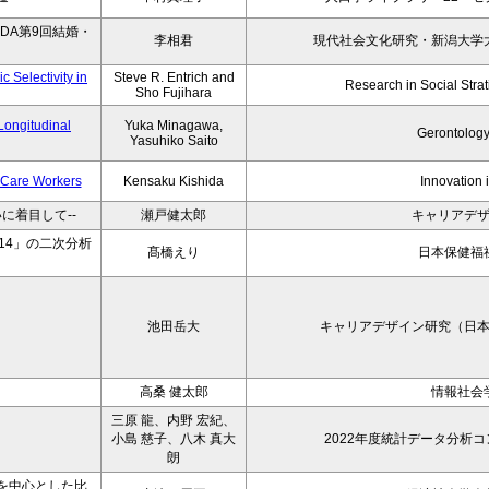
DA第9回結婚・
李相君
現代社会文化研究・新潟大学
 Selectivity in
Steve R. Entrich and
Research in Social Strati
Sho Fujihara
Longitudinal
Yuka Minagawa,
Gerontology
Yasuhiko Saito
t Care Workers
Kensaku Kishida
Innovation 
に着目して--
瀬戸健太郎
キャリアデ
14」の二次分析
髙橋えり
日本保健福
池田岳大
キャリアデザイン研究（日
高桑 健太郎
情報社会
三原 龍、内野 宏紀、
小島 慈子、八木 真大
2022年度統計データ分析
朗
を中心とした比