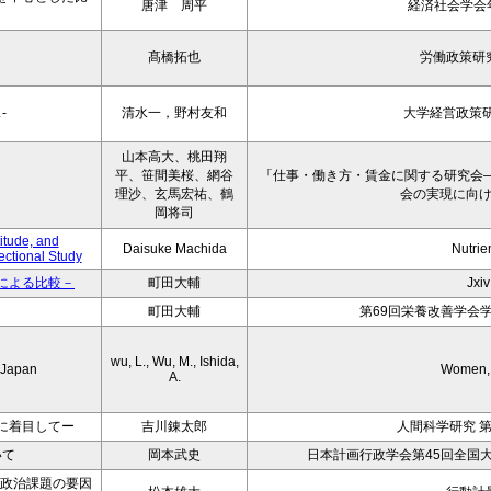
唐津 周平
経済社会学会年報
髙橋拓也
労働政策研
-
清水一，野村友和
大学経営政策研
山本高大、桃田翔
平、笹間美桜、網谷
「仕事・働き方・賃金に関する研究会
理沙、玄馬宏祐、鶴
会の実現に向
岡将司
itude, and
Daisuke Machida
Nutrie
ctional Study
による比較－
町田大輔
Jxiv
町田大輔
第69回栄養改善学会
wu, L., Wu, M., Ishida,
n Japan
Women, 
A.
に着目してー
吉川錬太郎
人間科学研究 第
いて
岡本武史
日本計画行政学会第45回全国
いた政治課題の要因