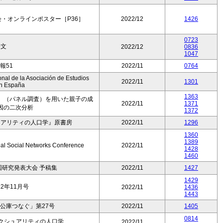
・オンラインポスター［P36］
2022/12
1426
0723
論文
2022/12
0836
1047
報51
2022/11
0764
nal de la Asociación de Estudios
2022/11
1301
n España
1363
」（パネル調査）を用いた親子の成
2022/11
1371
因の二次分析
1372
ュアリティの人口学』原書房
2022/11
1296
1360
1389
onal Social Networks Conference
2022/11
1428
1460
全国研究発表大会 予稿集
2022/11
1427
1429
2年11月号
2022/11
1436
1443
公庫つなぐ」第27号
2022/11
1405
0814
セクシュアリティの人口学
2022/11