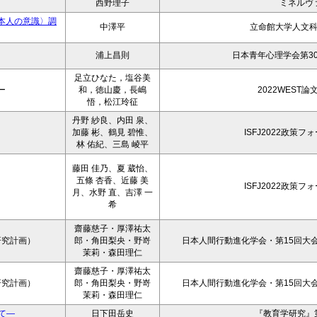
西野理子
ミネルヴ
本人の意識〉調
中澤平
立命館大学人文
浦上昌則
日本青年心理学会第3
足立ひなた，塩谷美
ー
和，徳山慶，長嶋
2022WEST
悟，松江玲征
丹野 紗良、内田 泉、
加藤 彬、鶴見 碧惟、
ISFJ2022政策
林 佑紀、三島 崚平
藤田 佳乃、夏 葳怡、
五條 杏香、近藤 美
ISFJ2022政策
月、水野 直、吉澤 一
希
齋藤慈子・厚澤祐太
研究計画）
郎・角田梨央・野嵜
日本人間行動進化学会・第15回大会
茉莉・森田理仁
齋藤慈子・厚澤祐太
研究計画）
郎・角田梨央・野嵜
日本人間行動進化学会・第15回大会
茉莉・森田理仁
て―
日下田岳史
『教育学研究』第