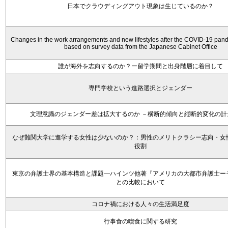
日本でクラウディングアウト現象は生じているのか？
Changes in the work arrangements and new lifestyles after the COVID-19 pan
based on survey data from the Japanese Cabinet Office
誰が海外を志向するのか？ー留学期間と出身階層に着目して
専門学校という進路選択とジェンダー
文理意識のジェンダー差は拡大するのか －横断的傾向と縦断的変化の計
なぜ難関大学に進学する女性は少ないのか？：男性のメリトクラシー志向・女
役割
東京の弁護士界の基本構造と課題―ハインツ他著『アメリカの大都市弁護士ー
との比較において
コロナ禍における人々の生活満足度
行事食の喫食に関する研究