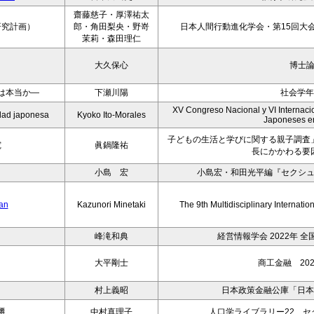
齋藤慈子・厚澤祐太
研究計画）
郎・角田梨央・野嵜
日本人間行動進化学会・第15回大会
茉莉・森田理仁
大久保心
博士
は本当か―
下瀬川陽
社会学年
XV Congreso Nacional y VI Internacio
iedad japonesa
Kyoko Ito-Morales
Japoneses e
子どもの生活と学びに関する親子調査
究
眞鍋隆祐
長にかかわる要
小島 宏
小島宏・和田光平編『セクシ
pan
Kazunori Minetaki
The 9th Multidisciplinary Internati
峰滝和典
経営情報学会 2022年 
大平剛士
商工金融 202
村上義昭
日本政策金融公庫「日本
遷
中村真理子
人口学ライブラリー22 