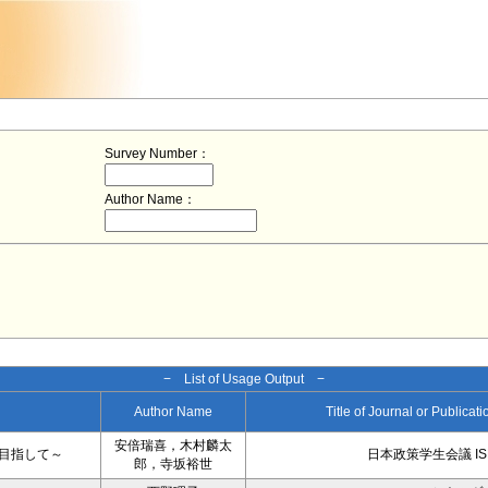
Survey Number：
Author Name：
− List of Usage Output −
Author Name
Title of Journal or Publicat
安倍瑞喜，木村麟太
目指して～
日本政策学生会議 IS
郎，寺坂裕世