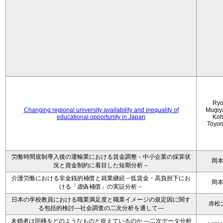
Ryo
Changing regional university availability and inequality of
Mugiy
educational opportunity in Japan
Koh
Toyo
労働時間規制導入後の運輸業における賃金調整－中小企業の採算状
岡
況と資金制約に着目した短期分析－
介護労働における非金銭的補償と就業継続－低賃金・高負担下にお
岡
ける「虚偽補償」の実証分析－
日本の学校教員における職業満足度と職業イメージの規定因に関す
赤松
る包括的検討―社会調査の二次分析を通して―
未婚者は同棲をどのようなものと捉えているのか —二次データ分析