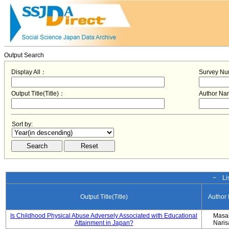
Output Search
Display All：
Survey N
Output Title(Title)：
Author N
Sort by:
− Lis
Output Title(Title)
Author
Is Childhood Physical Abuse Adversely Associated with Educational
Masa
Attainment in Japan?
Nari