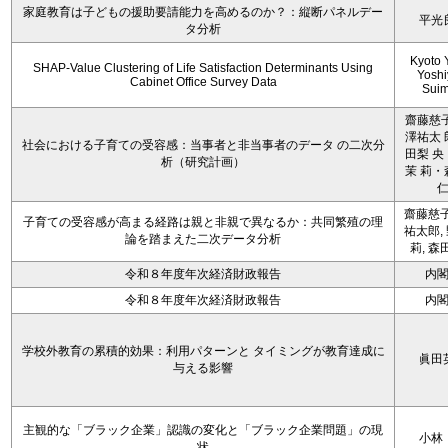
家庭教育は子どもの援助要請能力を高めるのか？：縦断パネルデー
平光
タ分析
Kyoto 
SHAP-Value Clustering of Life Satisfaction Determinants Using
Yoshi
Cabinet Office Survey Data
Sui
齋藤慈子
澤祐太 
社会における子育ての受容感：当事者と非当事者のデータ の二次分
田梨 央
析（研究計画）
茉 莉・
齋藤慈子
子育ての受容感が高まる経路は親と非親で異なるか：共同繁殖の理
祐太郎,
論を踏まえた二次データ分析
莉, 森
令和８年度年次経済財政報告
内
令和８年度年次経済財政報告
内
学校外教育の累積的効果：利用パターンと タイミングが教育達成に
眞田
与える影響
主観的な「ブラック企業」認識の変化と「ブラック企業問題」の現
小林
状