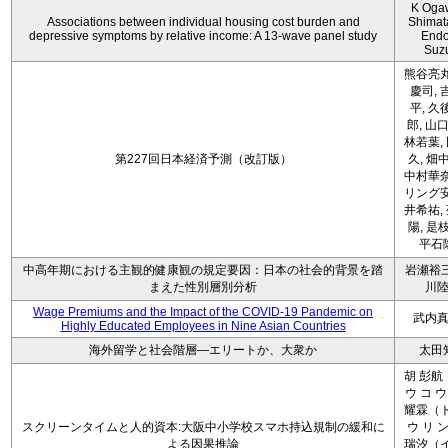
K Oga
Associations between individual housing cost burden and
Shimat
depressive symptoms by relative income: A 13-wave panel study
Endo
Suz
熊谷亮丸
慶司, 
平, 久
郎, 山口
林若葉,
第227回日本経済予測（改訂版）
久, 畑
中村華奈
リング安
井希祐,
陽, 是
平石
中高年期における主観的健康観の規定要因：日本の社会的背景を踏
岩瀬裕三
まえた性別層別分析
川
Wage Premiums and the Impact of the COVID‑19 Pandemic on
武内
Highly Educated Employees in Nine Asian Countries
海外留学と社会階層―エリートか、大衆か
太田
胡 彭航
ウ コ ウ
耀霖（ト
スクリーンタイムと人的資本:大阪中小学校スマホ持込規制の緩和に
ウ リ ン
よる因果推論
瑞汐（イ