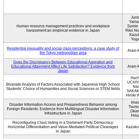
Junt
Yama
Human resource management practices and workplace
Sumie 
harassment:an empirical evidence in Japan
Riko No
Kazu
Yug
Residential inequality and social class perceptions: a case study of
Aram 
the Tokyo metropolitan area
Does the Discrepancy Between Educational Aspiration and
Educational Attainment Affect Life Satisfaction? Evidence from
Aram 
Japan
Hach
UCHIY
Bivariate Analysis of Factors Associated with Japanese High School
Na
Students’ Choice of Humanities and Social Sciences or STEM fields
SAKAM
Hiroki
Imas
Disaster Information Access and Preparedness Behavior among
Tsune
Foreign Residents: Evidence from Multilingual Disaster Information
,Oka
Infrastructure in Japan
Hisa
Reconfiguring Class Voting in a Dominant-Party Democracy:
Horizontal Differentiation and Value-Mediated Political Cleavages
Kazuko
in Japan