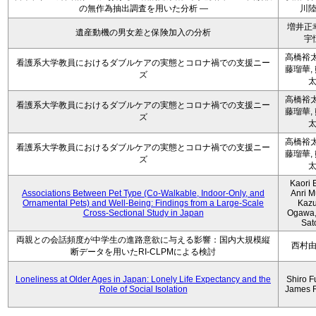
の無作為抽出調査を用いた分析 ―
川
増井正
遺産動機の男女差と保険加入の分析
宇
高橋裕太
看護系大学教員におけるダブルケアの実態とコロナ禍での支援ニー
藤瑠華,
ズ
高橋裕太
看護系大学教員におけるダブルケアの実態とコロナ禍での支援ニー
藤瑠華,
ズ
高橋裕太
看護系大学教員におけるダブルケアの実態とコロナ禍での支援ニー
藤瑠華,
ズ
Kaori 
Associations Between Pet Type (Co-Walkable, Indoor-Only, and
Anri M
Ornamental Pets) and Well-Being: Findings from a Large-Scale
Kaz
Cross-Sectional Study in Japan
Ogawa,
Sat
両親との会話頻度が中学生の進路意欲に与える影響：国内大規模縦
西村
断データを用いたRI-CLPMによる検討
Loneliness at Older Ages in Japan: Lonely Life Expectancy and the
Shiro F
Role of Social Isolation
James 