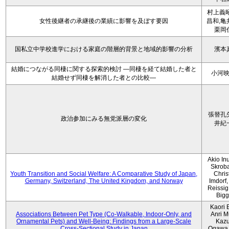
村上義昭
女性後継者の承継後の業績に影響を及ぼす要因
昌和,亀
栗岡
国私立中学校進学における家庭の階層的背景と地域的影響の分析
濱本
結婚につながる同棲に関する探索的検討 ―同棲を経て結婚した者と
小河
結婚せず同棲を解消した者との比較―
張替孔
政治参加にみる無党派層の変化
井紀
Akio Inu
Skrob
Youth Transition and Social Welfare: A Comparative Study of Japan,
Chris
Germany, Switzerland, The United Kingdom, and Norway
Imdorf, 
Reissig
Bigg
Kaori 
Associations Between Pet Type (Co-Walkable, Indoor-Only, and
Anri M
Ornamental Pets) and Well-Being: Findings from a Large-Scale
Kaz
Cross-Sectional Study in Japan
Ogawa,