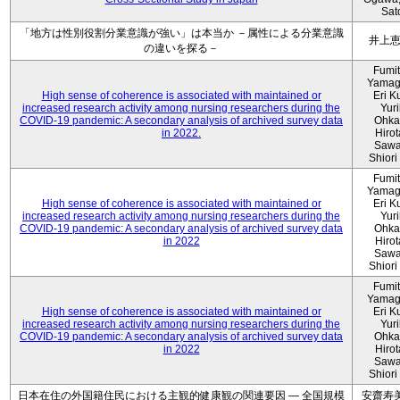
Sat
「地方は性別役割分業意識が強い」は本当か －属性による分業意識
井上
の違いを探る－
Fumi
Yamag
High sense of coherence is associated with maintained or
Eri K
increased research activity among nursing researchers during the
Yur
COVID-19 pandemic: A secondary analysis of archived survey data
Ohka
in 2022.
Hiro
Sawa
Shiori 
Fumi
Yamag
High sense of coherence is associated with maintained or
Eri K
increased research activity among nursing researchers during the
Yur
COVID-19 pandemic: A secondary analysis of archived survey data
Ohka
in 2022
Hiro
Sawa
Shiori 
Fumi
Yamag
High sense of coherence is associated with maintained or
Eri K
increased research activity among nursing researchers during the
Yur
COVID-19 pandemic: A secondary analysis of archived survey data
Ohka
in 2022
Hiro
Sawa
Shiori 
日本在住の外国籍住民における主観的健康観の関連要因 ― 全国規模
安齋寿美