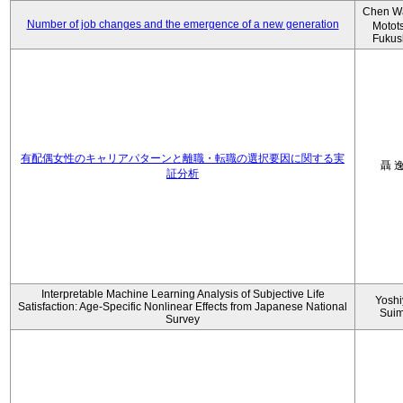
Chen W
Number of job changes and the emergence of a new generation
Motot
Fukus
有配偶女性のキャリアパターンと離職・転職の選択要因に関する実
聶 
証分析
Interpretable Machine Learning Analysis of Subjective Life
Yoshi
Satisfaction: Age-Specific Nonlinear Effects from Japanese National
Sui
Survey