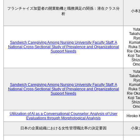
フランチャイズ加盟者の開業動機と職務満足の関係：潜在クラス分
小本
析
Yut
Takah
Ryo
Sandwich Caregiving Among Nursing University Faculty Staff: A
Kumak
National Cross-Sectional Study of Prevalence and Organizational
Ruka S
Support Needs
Rie Ok
Koji T
Shiz
Omo
Yut
Takah
Ryo
Sandwich Caregiving Among Nursing University Faculty Staff: A
Kumak
National Cross-Sectional Study of Prevalence and Organizational
Ruka S
Support Needs
Rie Ok
Koji T
Shiz
Omo
Utilization of AI as a Conversational Counselor: Analysis of User
Hiroko
Evaluations through Morphological Analysis
日本の企業組織における女性管理職比率の決定要因
小泉