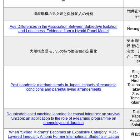
増井正
遺産動機の男女差と保険加入の分析
宇
Age Differences in the Association Between Subjective Isolation
Hwang
and Loneliness: Evidence from a Hybrid Panel Model
安達 瑠
野 智紀
大規模言語モデルの持つ価値観の定量化
湖太，川
介，市瀬
Shig
Matsu
Hiro
Post-pandemic marriage trends in Japan: Impacts of economic
Takeno
conditions and parental living arrangements
Taka
Sasa
Tomo
Kita
Daij
Double/debiased machine learning for causal inference on survival
Kaba
function: an application to the role of e-learning programme on
Motot
unemployment duration
Shin
When ‘Skilled Migrants’ Becomes an Expansive Category: Multi-
眞住
Layered Inequality Among Former International Students in Japan