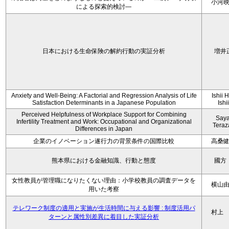
小河
による探索的検討—
日本における生命保険の解約行動の実証分析
増井
Anxiety and Well-Being: A Factorial and Regression Analysis of Life
Ishii 
Satisfaction Determinants in a Japanese Population
Ishi
Perceived Helpfulness of Workplace Support for Combining
Say
Infertility Treatment and Work: Occupational and Organizational
Tera
Differences in Japan
企業のイノベーション遂行力の背景条件の国際比較
高桑
熊本県における金融知識、行動と態度
國方
女性教員が管理職になりたくない理由：小学校教員の調査データを
横山
用いた考察
テレワーク制度の適用と実施が生活時間に与える影響 : 制度活用パ
村上
ターンと属性別差異に着目した実証分析