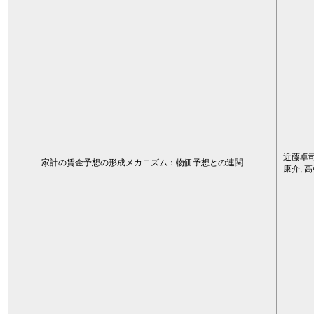
近藤卓司
家計の賃金予想の形成メカニズム：物価予想との連関
康介, 