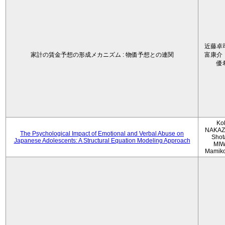
近藤卓
家計の賃金予想の形成メカニズム : 物価予想との連関
富康介
優
Ko
NAKAZ
The Psychological Impact of Emotional and Verbal Abuse on
Shot
Japanese Adolescents: A Structural Equation Modeling Approach
MIW
Mamik