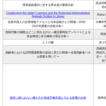
高須百華
理系進路選択に対する男女差の要因分析
幹
Challenging the State? Lawyers and the Reformed Administrative
Rieko
Appeals System in Japan
在留外国人の災害情報アクセスと日本語能力との関連―2020・
今﨑常秀
2022年調査の比較分析―
危険労働の補償はどこに現れるのか―建設業時短アンケートによる
岡
賃金構成と休日確保の実証分析―
ヒトの輪
井上
髙橋実
高齢者における訪問看護事業の認知と死亡の関連ー全国高齢者パネ
岡佳代
ル調査を用いてー
圭一、
紀
場所に縛られない働き方が地域労働市場に与える影響の分析
風神