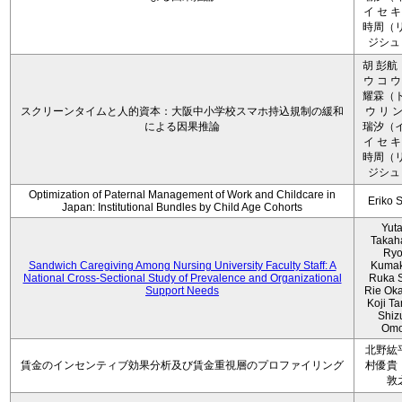
イ セ キ
時周（リ
ジシュ 
胡 彭航
ウ コ ウ
耀霖（ト
スクリーンタイムと人的資本：大阪中小学校スマホ持込規制の緩和
ウ リ ン
による因果推論
瑞汐（イ
イ セ キ
時周（リ
ジシュ 
Optimization of Paternal Management of Work and Childcare in
Eriko 
Japan: Institutional Bundles by Child Age Cohorts
Yut
Takah
Ryo
Sandwich Caregiving Among Nursing University Faculty Staff: A
Kumak
National Cross-Sectional Study of Prevalence and Organizational
Ruka S
Support Needs
Rie Ok
Koji T
Shiz
Omo
北野紘
賃金のインセンティブ効果分析及び賃金重視層のプロファイリング
村優貴
敦