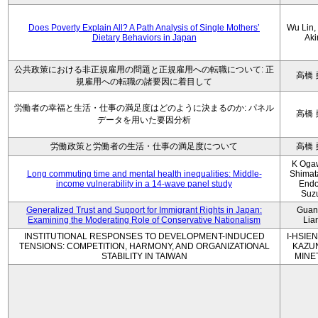
Does Poverty Explain All? A Path Analysis of Single Mothers’
Wu Lin, 
Dietary Behaviors in Japan
Aki
公共政策における非正規雇用の問題と正規雇用への転職について: 正
高橋 
規雇用への転職の諸要因に着目して
労働者の幸福と生活・仕事の満足度はどのように決まるのか: パネル
高橋 
データを用いた要因分析
労働政策と労働者の生活・仕事の満足度について
高橋 
K Oga
Long commuting time and mental health inequalities: Middle-
Shimat
income vulnerability in a 14-wave panel study
Endo
Suz
Generalized Trust and Support for Immigrant Rights in Japan:
Guan
Examining the Moderating Role of Conservative Nationalism
Lia
INSTITUTIONAL RESPONSES TO DEVELOPMENT-INDUCED
I-HSIEN
TENSIONS: COMPETITION, HARMONY, AND ORGANIZATIONAL
KAZU
STABILITY IN TAIWAN
MINE