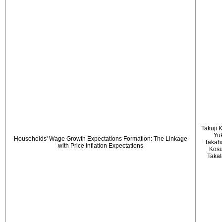
Takuji 
Yu
Households' Wage Growth Expectations Formation: The Linkage
Takah
with Price Inflation Expectations
Kos
Taka