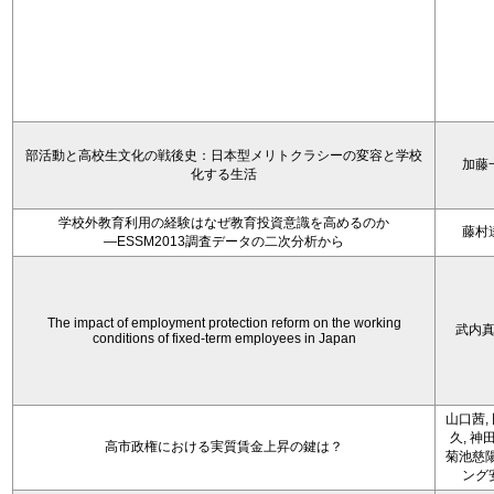
部活動と高校生文化の戦後史：日本型メリトクラシーの変容と学校
加藤
化する生活
学校外教育利用の経験はなぜ教育投資意識を高めるのか
藤村
―ESSM2013調査データの二次分析から
The impact of employment protection reform on the working
武内
conditions of fixed-term employees in Japan
山口茜,
久, 神
高市政権における実質賃金上昇の鍵は？
菊池慈陽
ング