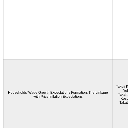
Takuji 
Yu
Households' Wage Growth Expectations Formation: The Linkage
Takah
with Price Inflation Expectations
Kos
Taka