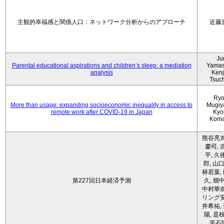
主観的幸福感と関係人口：ネットワーク分析からのアプローチ
近藤
Ju
Parental educational aspirations and children’s sleep: a mediation
Yamas
analysis
Kenji
Tsuc
Ryo
More than usage: expanding socioeconomic inequality in access to
Mugiy
remote work after COVID-19 in Japan
Kyo
Koma
熊谷亮丸
慶司, 
平, 久
郎, 山口
林若葉,
第227回日本経済予測
久, 畑
中村華奈
リング安
井希祐,
陽, 是
平石