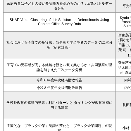
家庭教育は子どもの援助要請能力を高めるのか？：縦断パネルデー
平光
タ分析
Kyoto 
SHAP-Value Clustering of Life Satisfaction Determinants Using
Yoshi
Cabinet Office Survey Data
Sui
齋藤慈子
澤祐太 
社会における子育ての受容感：当事者と非当事者のデータ の二次分
田梨 央
析（研究計画）
茉 莉・
齋藤慈子
子育ての受容感が高まる経路は親と非親で異なるか：共同繁殖の理
祐太郎,
論を踏まえた二次データ分析
莉, 森
令和８年度年次経済財政報告
内
令和８年度年次経済財政報告
内
学校外教育の累積的効果：利用パターンと タイミングが教育達成に
眞田
与える影響
主観的な「ブラック企業」認識の変化と「ブラック企業問題」の現
小林
状