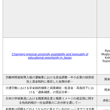
Ryo
Changing regional university availability and inequality of
Mugiy
educational opportunity in Japan
Koh
Toyo
労働時間規制導入後の運輸業における賃金調整－中小企業の採算状
岡
況と資金制約に着目した短期分析－
介護労働における非金銭的補償と就業継続－低賃金・高負担下にお
岡
ける「虚偽補償」の実証分析－
日本の学校教員における職業満足度と職業イメージの規定因に関す
赤松
る包括的検討―社会調査の二次分析を通して―
未婚者は同棲をどのようなものと捉えているのか —二次データ分析