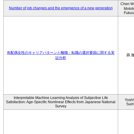
Chen W
Number of job changes and the emergence of a new generation
Motot
Fukus
有配偶女性のキャリアパターンと離職・転職の選択要因に関する実
聶 
証分析
Interpretable Machine Learning Analysis of Subjective Life
Yoshi
Satisfaction: Age-Specific Nonlinear Effects from Japanese National
Sui
Survey