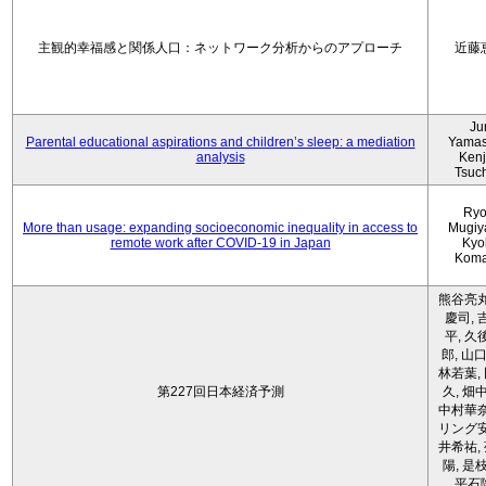
主観的幸福感と関係人口：ネットワーク分析からのアプローチ
近藤
Ju
Parental educational aspirations and children’s sleep: a mediation
Yamas
analysis
Kenji
Tsuc
Ryo
More than usage: expanding socioeconomic inequality in access to
Mugiy
remote work after COVID-19 in Japan
Kyo
Koma
熊谷亮丸
慶司, 
平, 久
郎, 山口
林若葉,
第227回日本経済予測
久, 畑
中村華奈
リング安
井希祐,
陽, 是
平石