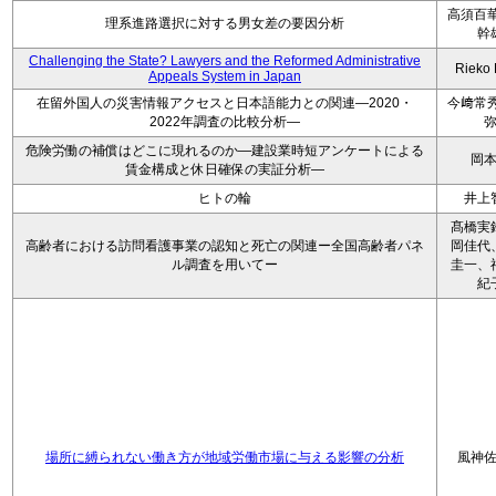
高須百華
理系進路選択に対する男女差の要因分析
幹
Challenging the State? Lawyers and the Reformed Administrative
Rieko
Appeals System in Japan
在留外国人の災害情報アクセスと日本語能力との関連―2020・
今﨑常秀
2022年調査の比較分析―
危険労働の補償はどこに現れるのか―建設業時短アンケートによる
岡
賃金構成と休日確保の実証分析―
ヒトの輪
井上
髙橋実
高齢者における訪問看護事業の認知と死亡の関連ー全国高齢者パネ
岡佳代
ル調査を用いてー
圭一、
紀
場所に縛られない働き方が地域労働市場に与える影響の分析
風神