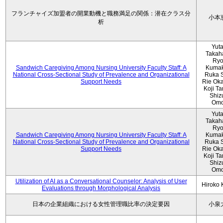
フランチャイズ加盟者の開業動機と職務満足の関係：潜在クラス分
小本
析
Yut
Takah
Ryo
Sandwich Caregiving Among Nursing University Faculty Staff: A
Kumak
National Cross-Sectional Study of Prevalence and Organizational
Ruka S
Support Needs
Rie Ok
Koji T
Shiz
Omo
Yut
Takah
Ryo
Sandwich Caregiving Among Nursing University Faculty Staff: A
Kumak
National Cross-Sectional Study of Prevalence and Organizational
Ruka S
Support Needs
Rie Ok
Koji T
Shiz
Omo
Utilization of AI as a Conversational Counselor: Analysis of User
Hiroko
Evaluations through Morphological Analysis
日本の企業組織における女性管理職比率の決定要因
小泉