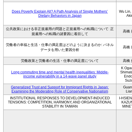
Does Poverty Explain All? A Path Analysis of Single Mothers’
Wu Lin, 
Dietary Behaviors in Japan
Aki
公共政策における非正規雇用の問題と正規雇用への転職について: 正
高橋 
規雇用への転職の諸要因に着目して
労働者の幸福と生活・仕事の満足度はどのように決まるのか: パネル
高橋 
データを用いた要因分析
労働政策と労働者の生活・仕事の満足度について
高橋 
K Oga
Long commuting time and mental health inequalities: Middle-
Shimat
income vulnerability in a 14-wave panel study
Endo
Suz
Generalized Trust and Support for Immigrant Rights in Japan:
Guan
Examining the Moderating Role of Conservative Nationalism
Lia
INSTITUTIONAL RESPONSES TO DEVELOPMENT-INDUCED
I-HSIEN
TENSIONS: COMPETITION, HARMONY, AND ORGANIZATIONAL
KAZU
STABILITY IN TAIWAN
MINE