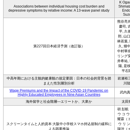
K Oga
Associations between individual housing cost burden and
Shimat
depressive symptoms by relative income: A 13-wave panel study
Endo
Suz
熊谷亮丸
慶司, 
平, 久
郎, 山口
林若葉,
第227回日本経済予測（改訂版）
久, 畑
中村華奈
リング安
井希祐,
陽, 是
平石
中高年期における主観的健康観の規定要因：日本の社会的背景を踏
岩瀬裕三
まえた性別層別分析
川
Wage Premiums and the Impact of the COVID‑19 Pandemic on
武内
Highly Educated Employees in Nine Asian Countries
海外留学と社会階層―エリートか、大衆か
太田
胡 彭航
ウ コ ウ
耀霖（ト
スクリーンタイムと人的資本:大阪中小学校スマホ持込規制の緩和に
ウ リ ン
よる因果推論
瑞汐（イ