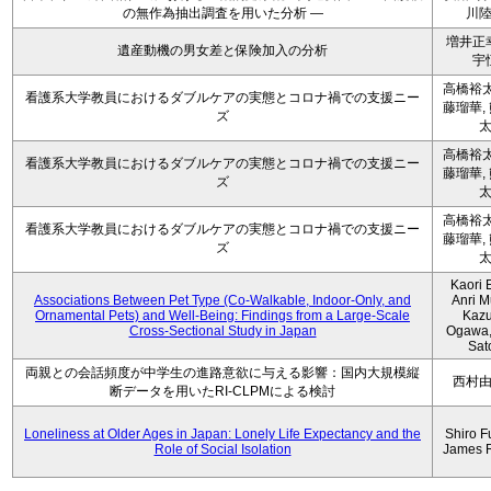
の無作為抽出調査を用いた分析 ―
川
増井正
遺産動機の男女差と保険加入の分析
宇
高橋裕太
看護系大学教員におけるダブルケアの実態とコロナ禍での支援ニー
藤瑠華,
ズ
高橋裕太
看護系大学教員におけるダブルケアの実態とコロナ禍での支援ニー
藤瑠華,
ズ
高橋裕太
看護系大学教員におけるダブルケアの実態とコロナ禍での支援ニー
藤瑠華,
ズ
Kaori 
Associations Between Pet Type (Co-Walkable, Indoor-Only, and
Anri M
Ornamental Pets) and Well-Being: Findings from a Large-Scale
Kaz
Cross-Sectional Study in Japan
Ogawa,
Sat
両親との会話頻度が中学生の進路意欲に与える影響：国内大規模縦
西村
断データを用いたRI-CLPMによる検討
Loneliness at Older Ages in Japan: Lonely Life Expectancy and the
Shiro F
Role of Social Isolation
James 