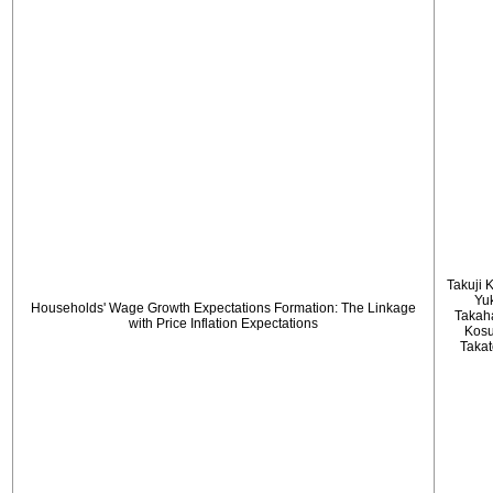
Takuji 
Yu
Households' Wage Growth Expectations Formation: The Linkage
Takah
with Price Inflation Expectations
Kos
Taka