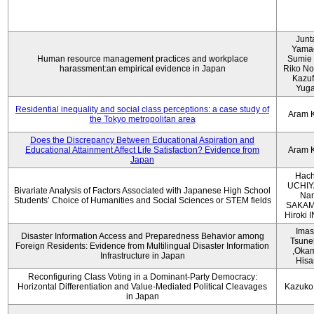
Junt
Yama
Human resource management practices and workplace
Sumie 
harassment:an empirical evidence in Japan
Riko No
Kazu
Yug
Residential inequality and social class perceptions: a case study of
Aram 
the Tokyo metropolitan area
Does the Discrepancy Between Educational Aspiration and
Educational Attainment Affect Life Satisfaction? Evidence from
Aram 
Japan
Hach
UCHIY
Bivariate Analysis of Factors Associated with Japanese High School
Na
Students’ Choice of Humanities and Social Sciences or STEM fields
SAKAM
Hiroki
Imas
Disaster Information Access and Preparedness Behavior among
Tsune
Foreign Residents: Evidence from Multilingual Disaster Information
,Oka
Infrastructure in Japan
Hisa
Reconfiguring Class Voting in a Dominant-Party Democracy:
Horizontal Differentiation and Value-Mediated Political Cleavages
Kazuko
in Japan