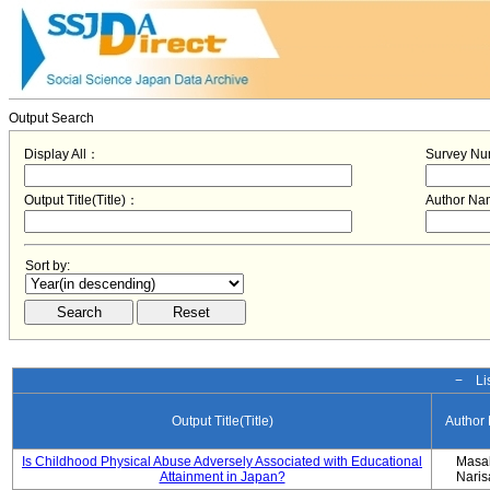
Output Search
Display All：
Survey N
Output Title(Title)：
Author N
Sort by:
− Lis
Output Title(Title)
Author
Is Childhood Physical Abuse Adversely Associated with Educational
Masa
Attainment in Japan?
Nari