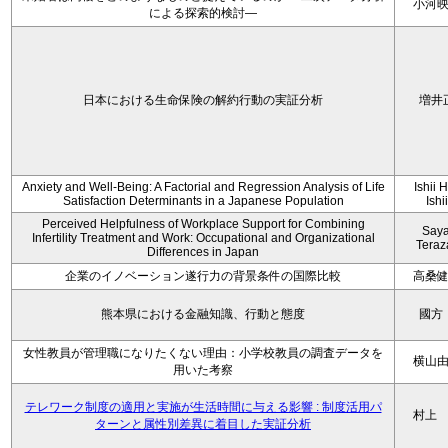
小河
による探索的検討—
日本における生命保険の解約行動の実証分析
増井
Anxiety and Well-Being: A Factorial and Regression Analysis of Life
Ishii 
Satisfaction Determinants in a Japanese Population
Ishi
Perceived Helpfulness of Workplace Support for Combining
Say
Infertility Treatment and Work: Occupational and Organizational
Tera
Differences in Japan
企業のイノベーション遂行力の背景条件の国際比較
高桑
熊本県における金融知識、行動と態度
國方
女性教員が管理職になりたくない理由：小学校教員の調査データを
横山
用いた考察
テレワーク制度の適用と実施が生活時間に与える影響 : 制度活用パ
村上
ターンと属性別差異に着目した実証分析