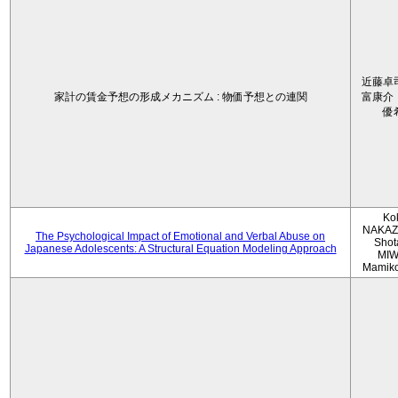
近藤卓
家計の賃金予想の形成メカニズム : 物価予想との連関
富康介
優
Ko
NAKAZ
The Psychological Impact of Emotional and Verbal Abuse on
Shot
Japanese Adolescents: A Structural Equation Modeling Approach
MIW
Mamik