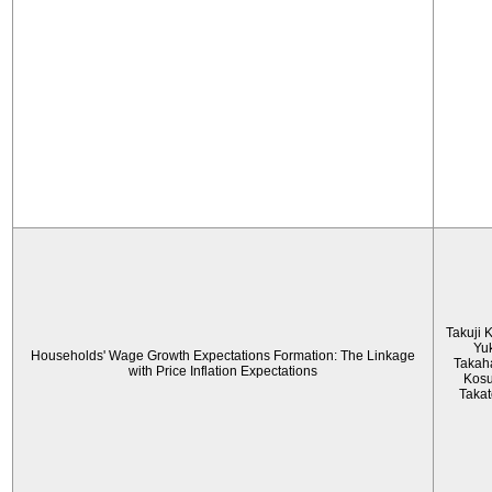
Takuji 
Yu
Households' Wage Growth Expectations Formation: The Linkage
Takah
with Price Inflation Expectations
Kos
Taka