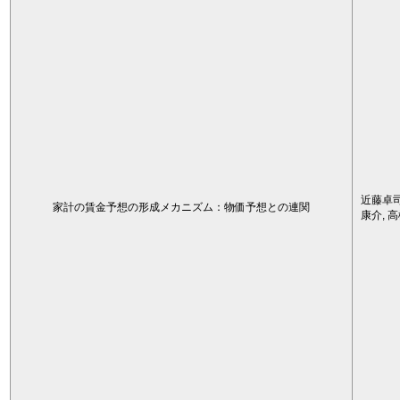
近藤卓司
家計の賃金予想の形成メカニズム：物価予想との連関
康介, 