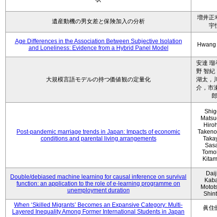
増井正
遺産動機の男女差と保険加入の分析
宇
Age Differences in the Association Between Subjective Isolation
Hwang
and Loneliness: Evidence from a Hybrid Panel Model
安達 瑠
野 智紀
大規模言語モデルの持つ価値観の定量化
湖太，川
介，市瀬
Shig
Matsu
Hiro
Post-pandemic marriage trends in Japan: Impacts of economic
Takeno
conditions and parental living arrangements
Taka
Sasa
Tomo
Kita
Daij
Double/debiased machine learning for causal inference on survival
Kaba
function: an application to the role of e-learning programme on
Motot
unemployment duration
Shin
When ‘Skilled Migrants’ Becomes an Expansive Category: Multi-
眞住
Layered Inequality Among Former International Students in Japan