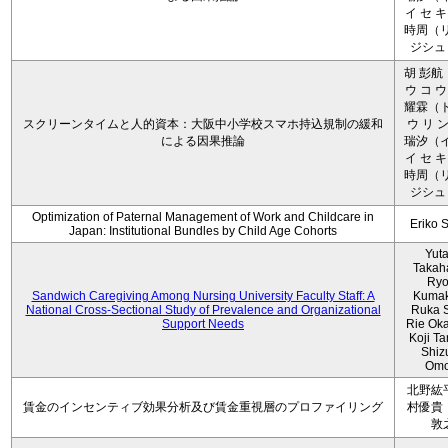
イ セ キ
時周（リ
ジシュ 
胡 彭航
ウ コ ウ
耀霖（ト
スクリーンタイムと人的資本：大阪中小学校スマホ持込規制の緩和
ウ リ ン
による因果推論
瑞汐（イ
イ セ キ
時周（リ
ジシュ 
Optimization of Paternal Management of Work and Childcare in
Eriko 
Japan: Institutional Bundles by Child Age Cohorts
Yut
Takah
Ryo
Sandwich Caregiving Among Nursing University Faculty Staff: A
Kumak
National Cross-Sectional Study of Prevalence and Organizational
Ruka S
Support Needs
Rie Ok
Koji T
Shiz
Omo
北野紘
賃金のインセンティブ効果分析及び賃金重視層のプロファイリング
村優貴
敦