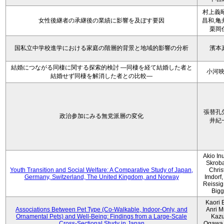
村上義昭
女性後継者の承継後の業績に影響を及ぼす要因
昌和,亀
栗岡
国私立中学校進学における家庭の階層的背景と地域的影響の分析
濱本
結婚につながる同棲に関する探索的検討 ―同棲を経て結婚した者と
小河
結婚せず同棲を解消した者との比較―
張替孔
政治参加にみる無党派層の変化
井紀
Akio Inu
Skrob
Youth Transition and Social Welfare: A Comparative Study of Japan,
Chris
Germany, Switzerland, The United Kingdom, and Norway
Imdorf, 
Reissig
Bigg
Kaori 
Associations Between Pet Type (Co-Walkable, Indoor-Only, and
Anri M
Ornamental Pets) and Well-Being: Findings from a Large-Scale
Kaz
Cross-Sectional Study in Japan
Ogawa,