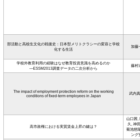
部活動と高校生文化の戦後史：日本型メリトクラシーの変容と学校
加藤
化する生活
学校外教育利用の経験はなぜ教育投資意識を高めるのか
藤村
―ESSM2013調査データの二次分析から
The impact of employment protection reform on the working
武内
conditions of fixed-term employees in Japan
山口茜,
久, 神
高市政権における実質賃金上昇の鍵は？
菊池慈陽
ング