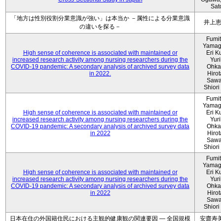
Sat
「地方は性別役割分業意識が強い」は本当か －属性による分業意識
井上
の違いを探る－
Fumi
Yamag
High sense of coherence is associated with maintained or
Eri K
increased research activity among nursing researchers during the
Yur
COVID-19 pandemic: A secondary analysis of archived survey data
Ohka
in 2022.
Hiro
Sawa
Shiori 
Fumi
Yamag
High sense of coherence is associated with maintained or
Eri K
increased research activity among nursing researchers during the
Yur
COVID-19 pandemic: A secondary analysis of archived survey data
Ohka
in 2022
Hiro
Sawa
Shiori 
Fumi
Yamag
High sense of coherence is associated with maintained or
Eri K
increased research activity among nursing researchers during the
Yur
COVID-19 pandemic: A secondary analysis of archived survey data
Ohka
in 2022
Hiro
Sawa
Shiori 
日本在住の外国籍住民における主観的健康観の関連要因 ― 全国規模
安齋寿美