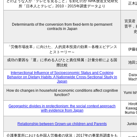
どのような人が「テレビを見ること」を好むのか NHK放送文化研究
正木
所「日本人とテレビ」2010・2015年調査データより
宮昊君
Determinants of the conversion from fixed-term to permanent
晋平，
contracts in Japan
「労働市場改革」に向けた、人的資本投資の効果～各種エビデンス
伊藤
とストーリー～
成功の要因を「運」に求める人びとと責任帰属：計量分析による国
池田
際比較
Intersectional Influence of Socioeconomic Status and Cooking
Dais
Behavior on Dietary Habits: A Nationwide Cross-Sectional Study in
Mach
Japan
How do changes in household economic conditions affect cognitive
Yumi Is
function?
Hiro
Geographic divides in protectionism: the social context approach
Kawag
with evidence from Japan
Ikuma 
Relationship between Grown-up children and Parents
Junko
介護事業所における外国人労働者の状況：2017年の事業所調査をも