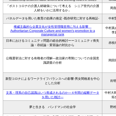
「ポストコロナの介護人材確保について考える シニア世代の介護
周
人材をいかに活用するか」
パネルデータを用いた教育の効果の推定 -既存研究に対する再検証-
中村
権威主義的な企業文化が女性管理職登用に与える影響
中村
Authoritarian Corporate Culture and women's promotion to a
李
managerial rank
日本におけるコミュニティ問題の総合的検討ーーコミュニティ喪失
赤枝
論・存続論・変容論の対比から
公職選挙法に対する有権者の理解―政治家の寄附についての全国意
岡田
識調査の分析
新型コロナによるワークライフバランスへの影響-男女間格差を中心
肖
とした分析
文系・理系の自己認識はいつ形成されるのか―４年間の縦断データ
中村大輝
を用いた検討―
拓
夢と生きる バンドマンの社会学
野