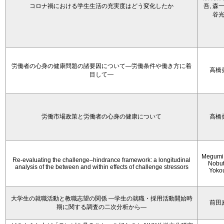
コロナ禍における学生生活の充実度はどう変化したか
吾, 森一
谷
労働者の心身の健康問題の諸要因について―労働条件や働き方に着
高橋
目して―
労働市場政策と労働者の心身の健康について
高橋
Megumi 
Re-evaluating the challenge–hindrance framework: a longitudinal
Nobu
analysis of the between and within effects of challenge stressors
Yoko
大学生の就職活動と教職志望の関係 —学生の就職・採用活動開始時
前田
期に関する調査の二次分析から―