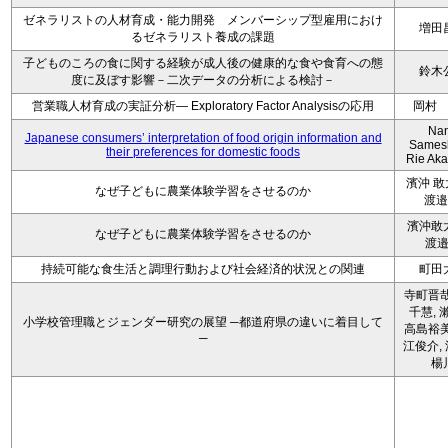
ゼネラリストの人材育成・能力開発 メンバーシップ型雇用におけ
増田
るゼネラリスト養成の課題
子どものころの食に関する経験が成人後の健康的な食や食育への態
鈴木
度に及ぼす影響－二次データの分析による検討－
営業職人材育成の実証分析― Exploratory Factor Analysisの応用
岡村
Na
Japanese consumers’ interpretation of food origin information and
Sames
their preferences for domestic foods
Rie Ak
濱沖 
なぜ子どもに農業体験学習をさせるのか
渡邉
濱沖敢
なぜ子どもに農業体験学習をさせるのか
渡
持続可能な食生活と調理行動および社会経済的状況との関連
町田
寺町晋哉
千慧, 
小学校管理職とジェンダー研究の展望 ─都道府県の違いに着目して
高島裕美
─
江俊介, 
楊