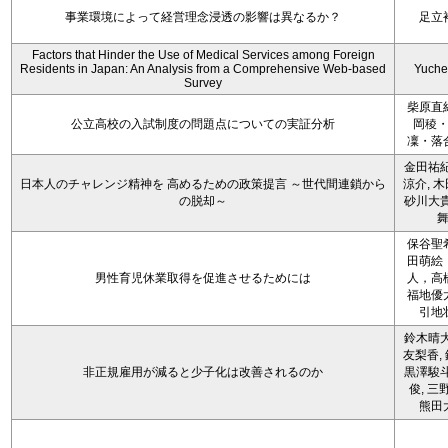
事業環境によって経営理念浸透の影響は異なるか？
足立
Factors that Hinder the Use of Medical Services among Foreign
Residents in Japan: An Analysis from a Comprehensive Web-based
Yuche
Survey
柴原直
公立高校の入試制度の問題点についての実証分析
岡稜
凜・落
金田祐紀
日本人のチャレンジ精神を 高めるための政策提言 ～世代間連鎖から
涼介, 木
の脱却～
砂川大貴
保谷聖
田萌絵
男性育児休業取得を促進させるためには
人，高
福地優
引地
鈴木晴大
友梨香, 
非正規雇用が減ると少子化は改善されるのか
黒澤駿斗
俊, 三
熊田