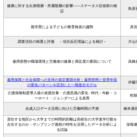
健康に対する出身階層・所属階層の影響――ステータス症候群の検
鳥居
証
親学歴による子どもの教育格差の趨勢
具
調査項目の精選と評価 －項目反応理論による検討－
片山
雇用形態や職場環境と労働者の健康と満足度の要因について
高橋
雇用保障と社会保障への支持の規定要因分析：雇用形態と世帯年収
伊藤
の変化パターンを区別した一階差分モデル
介護保険制度導入後の老親扶養・介護意識の変化 : 時代・年齢・コ
乾
ーホート・ジェンダーによる差異
合成人口データ活用に向けた労働時間の予測
橋本晟弥
居住する地区から大学までの時間的距離は高校生の大学進学行動を
左右するのか：サンプリング過程の特性を活用したデータ分析によ
深堀
る試論