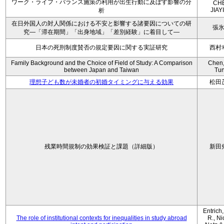
ワーク・ライフ・バランス施策の利用が出生行動に及ぼす影響の分
CH
JIAY
析
在日外国人の対人関係における不安と影響する諸要因についての研
張
究―「滞在期間」「出身地域」「差別経験」に着目して―
日本の死刑制度賛否の規定要因に関する実証研究
西村
Family Background and the Choice of Field of Study: A Comparison
Chen,
between Japan and Taiwan
Tu
理想子ども数が未婚者の初婚タイミングに与える効果
松田
残業時間規制の効果検証と課題（詳細版）
新田
Entrich
The role of institutional contexts for inequalities in study abroad
R., Ni