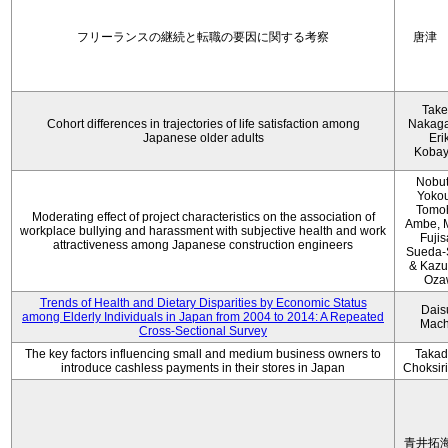
フリーランスの継続と転職の要因に関する考察
唐津
Take
Cohort differences in trajectories of life satisfaction among
Nakag
Japanese older adults
Eri
Kobay
Nobu
Yokou
Tomo
Moderating effect of project characteristics on the association of
Ambe, 
workplace bullying and harassment with subjective health and work
Fujis
attractiveness among Japanese construction engineers
Sueda-
& Kaz
Oza
Trends of Health and Dietary Disparities by Economic Status
Dais
among Elderly Individuals in Japan from 2004 to 2014: A Repeated
Mach
Cross-Sectional Survey
The key factors influencing small and medium business owners to
Takad
introduce cashless payments in their stores in Japan
Choksir
青井拓海