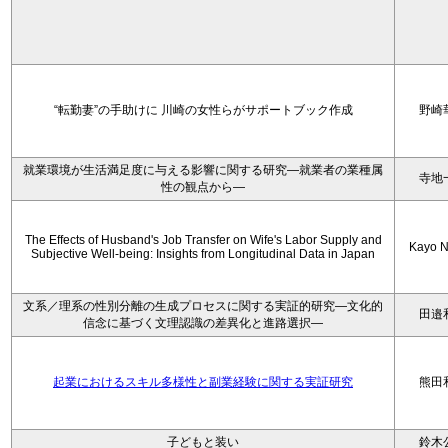
“転勤妻”の手助けに 川崎の女性らがサポートブック作成
野崎
就業環境が生活満足度に与える影響に関する研究―就業者の業種属
寺地
性の観点から―
The Effects of Husband's Job Transfer on Wife's Labor Supply and
Kayo N
Subjective Well-being: Insights from Longitudinal Data in Japan
文系／理系の性別分離の生成プロセスに関する実証的研究—文化的
田邉
信念に基づく文理認識の差異化と進路選択—
起業におけるスキル多様性と副業経験に関する実証研究
熊田
子どもと装い
鈴木