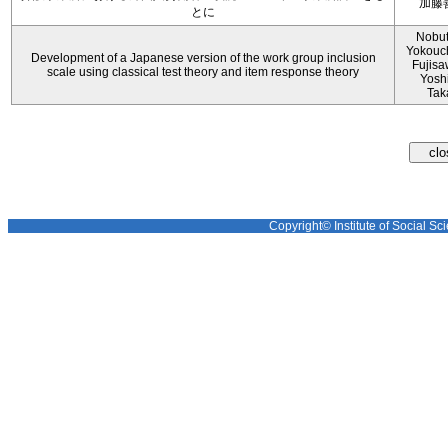
加藤
とに
Nobu
Yokouch
Development of a Japanese version of the work group inclusion
Fujisa
scale using classical test theory and item response theory
Yosh
Tak
Copyright© Institute of Social Sci