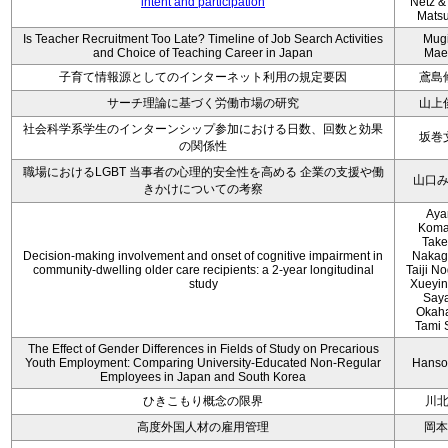
intent and participation
Netz &
Mats
Is Teacher Recruitment Too Late? Timeline of Job Search Activities
Mug
and Choice of Teaching Career in Japan
Mae
子育て情報源としてのインターネット利用の規定要因
鳶島
サーチ理論に基づく労働市場の研究
山上
社会科学系学生のインターンシップ参加における日数、回数と効果
坂巻
の関係性
職場におけるLGBT 当事者の心理的安全性を高める 企業の支援や働
山口
きかけについての考察
Aya
Koma
Take
Decision-making involvement and onset of cognitive impairment in
Nakag
community-dwelling older care recipients: a 2-year longitudinal
Taiji N
study
Xueyin
Say
Okaha
Tami 
The Effect of Gender Differences in Fields of Study on Precarious
Youth Employment: Comparing University-Educated Non-Regular
Hanso
Employees in Japan and South Korea
ひきこもり概念の限界
川
高度外国人材の雇用管理
岡本