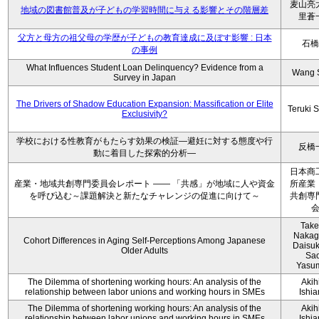
麦山亮
地域の図書館普及が子どもの学習時間に与える影響とその階層差
里蒼
父方と母方の祖父母の学歴が子どもの教育達成に及ぼす影響 : 日本
石橋
の事例
What Influences Student Loan Delinquency? Evidence from a
Wang 
Survey in Japan
The Drivers of Shadow Education Expansion: Massification or Elite
Teruki 
Exclusivity?
学校における性教育がもたらす効果の検証―避妊に対する態度や行
反橋
動に着目した探索的分析―
日本商
産業・地域共創専門委員会レポート ―― 「共感」が地域に人や資金
所産業
を呼び込む～課題解決と新たなチャレンジの促進に向けて～
共創専
Take
Nakag
Cohort Differences in Aging Self-Perceptions Among Japanese
Daisuk
Older Adults
Sao
Yasu
The Dilemma of shortening working hours: An analysis of the
Akih
relationship between labor unions and working hours in SMEs
Ishi
The Dilemma of shortening working hours: An analysis of the
Akih
relationship between labor unions and working hours in SMEs
Ishi