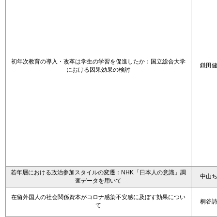
初年次教育の導入・改革は学生の学習を促進したか：国立総合大学
鎌田
における因果効果の検討
若年層における政治参加スタイルの変遷：NHK「日本人の意識」調
中山
査データを用いて
在留外国人の社会関係資本がコロナ感染不安感に及ぼす効果につい
桐谷
て