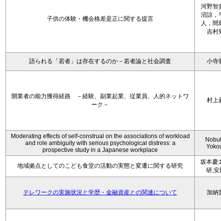
河野智
沼諒，
子供の体験・機会格差是正に関する提言
人，間
吉村
語られる「若者」は存在するのか－若者論と社会調査
小寺
開業者の能力獲得経路 －経験、副業起業、従業員、人的ネットワ
村上
ーク－
Moderating effects of self-construal on the associations of workload
Nobu
and role ambiguity with serious psychological distress: a
Yoko
prospective study in a Japanese workplace
坂本慶
地域拠点としてのこども食堂の活動の実態と変遷に関する研究
研,
テレワークの実施状況と学歴・金融資産との関連について
加納