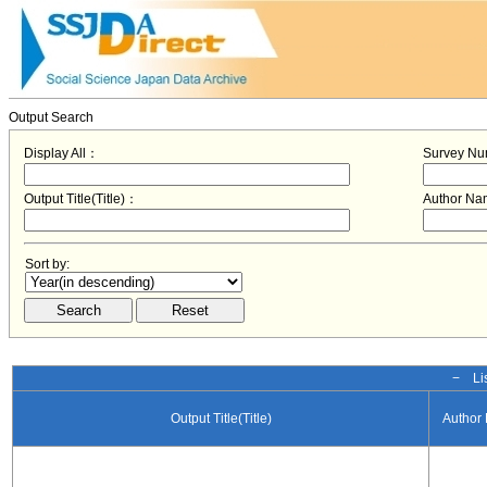
Output Search
Display All：
Survey N
Output Title(Title)：
Author N
Sort by:
− Lis
Output Title(Title)
Author