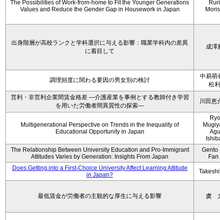
The Possibilities of Work-from-home to Fit the Younger Generations
Rur
Values and Reduce the Gender Gap in Housework in Japan
Moris
出身階層が高校ランクと学科選択に与える影響：職業学科内の差異
成澤
に着目して
中易萌
調理頻度に関わる要因の男女別の検討
松
営利・非営利企業間賃金格差 ―介護産業を事例とする教師付き学習
川田恵
を用いた労働者間異質性の探索―
Ryo
Multigenerational Perspective on Trends in the Inequality of
Mugiy
Educational Opportunity in Japan
Agu
Ishib
The Relationship Between University Education and Pro-Immigrant
Gento 
Attitudes Varies by Generation: Insights From Japan
Fan
Does Getting into a First-Choice University Affect Learning Attitude
Takeshi
in Japan?
最低賃金が労働者の主観的な厚生に与える影響
虞 