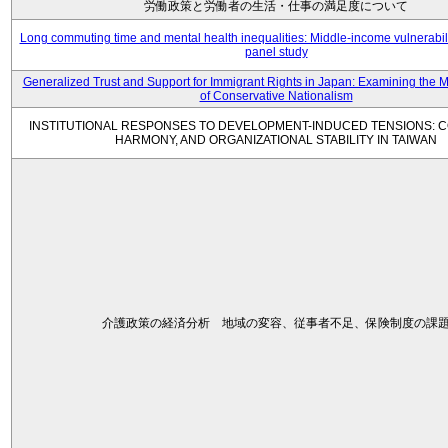
労働政策と労働者の生活・仕事の満足度について
Long commuting time and mental health inequalities: Middle-income vulnerabil
panel study
Generalized Trust and Support for Immigrant Rights in Japan: Examining the 
of Conservative Nationalism
INSTITUTIONAL RESPONSES TO DEVELOPMENT-INDUCED TENSIONS: C
HARMONY, AND ORGANIZATIONAL STABILITY IN TAIWAN
介護政策の経済分析 地域の変容、従事者不足、保険制度の課