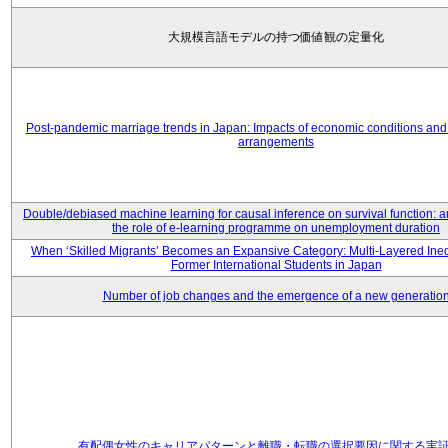
大規模言語モデルの持つ価値観の定量化
Post-pandemic marriage trends in Japan: Impacts of economic conditions and 
arrangements
Double/debiased machine learning for causal inference on survival function: an
the role of e-learning programme on unemployment duration
When ‘Skilled Migrants’ Becomes an Expansive Category: Multi-Layered Ine
Former International Students in Japan
Number of job changes and the emergence of a new generatio
有配偶女性のキャリアパターンと離職・転職の選択要因に関する実