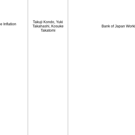
Takuji Kondo, Yuki
 Inflation
Takahashi, Kosuke
Bank of Japan Work
Takatomi