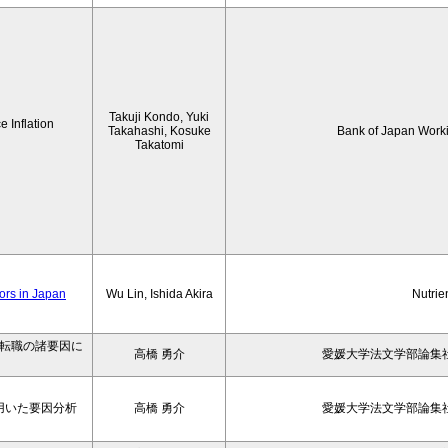
Takuji Kondo, Yuki
 Inflation
Takahashi, Kosuke
Bank of Japan Work
Takatomi
iors in Japan
Wu Lin, Ishida Akira
Nutrie
の転職の諸要因に
高橋 勇介
愛媛大学法文学部論集社
用いた要因分析
高橋 勇介
愛媛大学法文学部論集社