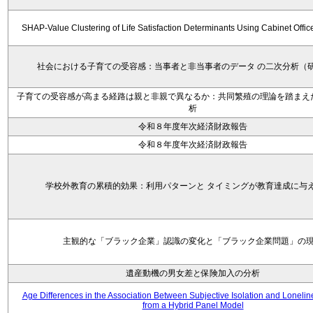
SHAP-Value Clustering of Life Satisfaction Determinants Using Cabinet Offi
社会における子育ての受容感：当事者と非当事者のデータ の二次分析（
子育ての受容感が高まる経路は親と非親で異なるか：共同繁殖の理論を踏まえ
析
令和８年度年次経済財政報告
令和８年度年次経済財政報告
学校外教育の累積的効果：利用パターンと タイミングが教育達成に与
主観的な「ブラック企業」認識の変化と「ブラック企業問題」の
遺産動機の男女差と保険加入の分析
Age Differences in the Association Between Subjective Isolation and Loneli
from a Hybrid Panel Model