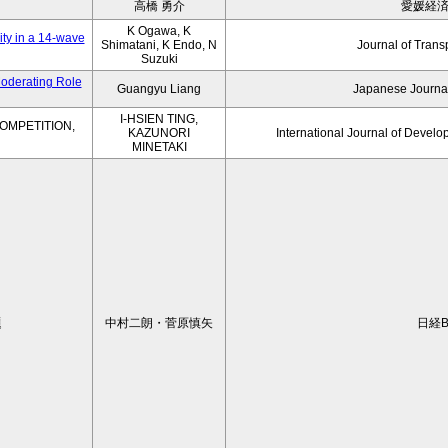
高橋 勇介
愛媛経
K Ogawa, K
ity in a 14-wave
Shimatani, K Endo, N
Journal of Trans
Suzuki
Moderating Role
Guangyu Liang
Japanese Journal
I-HSIEN TING,
OMPETITION,
KAZUNORI
International Journal of Develo
MINETAKI
題
中村二朗・菅原慎矢
日経B