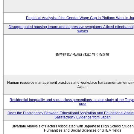
Empirical Analysis of the Gender Wage Gap in Platform Work in J
Disaggregated housing tenure and depressive symptoms: A fixed-effects anal
waves
貨幣錯覚が転職行動に与える影響
Human resource management practices and workplace harassment:an empiric
Japan
Residential inequality and social class perceptions: a case study of the Toky
area
Does the Discrepancy Between Educational Aspiration and Educational Attainm
Satisfaction? Evidence from Japan
Bivariate Analysis of Factors Associated with Japanese High School Student
Humanities and Social Sciences or STEM fields