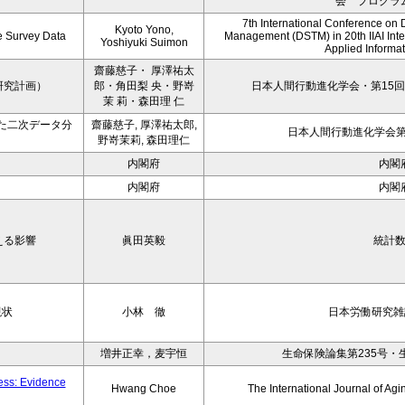
会 プログラ
7th International Conference on 
Kyoto Yono,
ce Survey Data
Management (DSTM) in 20th IIAI Int
Yoshiyuki Suimon
Applied Informati
齋藤慈子・ 厚澤祐太
研究計画）
郎・角田梨 央・野嵜
日本人間行動進化学会・第15回
茉 莉・森田理 仁
た二次データ分
齋藤慈子, 厚澤祐太郎,
日本人間行動進化学会第1
野嵜茉莉, 森田理仁
内閣府
内閣
内閣府
内閣
える影響
眞田英毅
統計
現状
小林 徹
日本労働研究雑誌
増井正幸，麦宇恒
生命保険論集第235号・
ness: Evidence
Hwang Choe
The International Journal of 