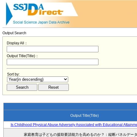
Output Search
Display All：
Output Title(Title)：
Sort by:
Output Title(Title)
Is Childhood Physical Abuse Adversely Associated with Educational Attainm
家庭教育は子どもの援助要請能力を高めるのか？：縦断パネルデー