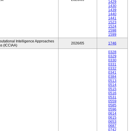
1429
1430
1439
1440
1441
1523
1524
1598
1599
utational Intelligence Approaches
2026/05
1746
ns (ICCIAA)
0328
0329
0330
0331
0332
0341
0384
0513
0514
0515
0516
0531
0559
0585
0596
0614
0615
0653
0687
0742