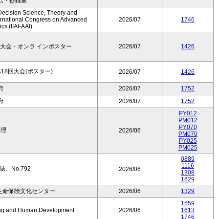
ム・抄録集
Decision Science, Theory and
ernational Congress on Advanced
2026/07
1746
cs (IIAI-AAI)
大会・オンラ インポスター
2026/07
1426
8回大会(ポスター)
2026/07
1426
府
2026/07
1752
府
2026/07
1752
PY012
PM012
PY070
数理
2026/06
PM070
PY025
PM025
0889
1116
、No.792
2026/06
1308
1629
生命保険文化センター
2026/06
1329
1559
Aging and Human Development
2026/06
1613
1746