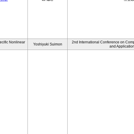
ecific Nonlinear
2nd International Conference on Comp
Yoshiyuki Suimon
and Applicatio