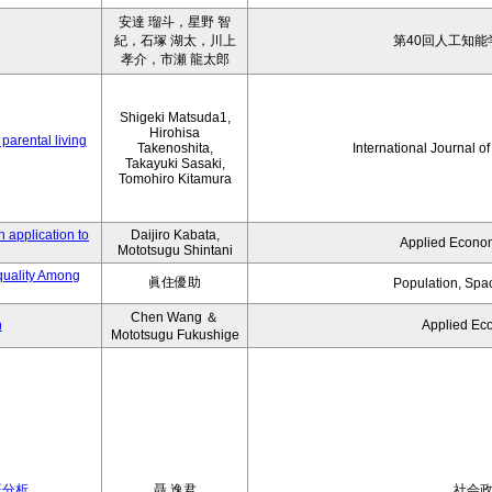
安達 瑠斗，星野 智
紀，石塚 湖太，川上
第40回人工知能
孝介，市瀬 龍太郎
Shigeki Matsuda1,
Hirohisa
parental living
Takenoshita,
International Journal o
Takayuki Sasaki,
Tomohiro Kitamura
 application to
Daijiro Kabata,
Applied Econom
Mototsugu Shintani
quality Among
眞住優助
Population, Spa
Chen Wang ＆
n
Applied Ec
Mototsugu Fukushige
証分析
聶 逸君
社会