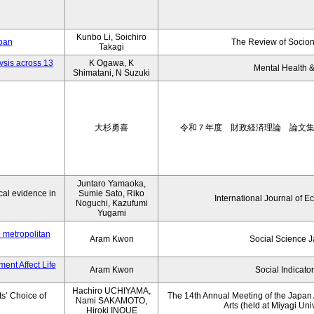
Kunbo Li, Soichiro
apan
The Review of Socion
Takagi
ysis across 13
K Ogawa, K
Mental Health &
Shimatani, N Suzuki
大杉勇喜
令和７年度 財政経済理論 論文
Juntaro Yamaoka,
al evidence in
Sumie Sato, Riko
International Journal of E
Noguchi, Kazufumi
Yugami
o metropolitan
Aram Kwon
Social Science 
ent Affect Life
Aram Kwon
Social Indicato
Hachiro UCHIYAMA,
s’ Choice of
The 14th Annual Meeting of the Japan A
Nami SAKAMOTO,
Arts (held at Miyagi Uni
Hiroki INOUE