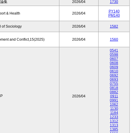
済論集
2026/04
1730
PY140
port & Health
2026/04
PM140
 of Sociology
2026/04
1582
pment and Conflict,15(2025)
2026/04
1560
0541
0598
0607
0608
0609
0610
0692
0693
0755
0818
0882
P
2026/04
0911
0991
1062
1130
1184
1233
1312
1313
1385