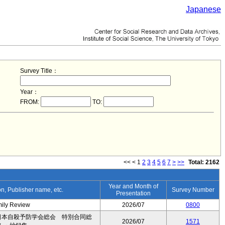
Japanese
Survey Title：
Year：
FROM:
TO:
<<
<
1
2
3
4
5
6
7
>
>>
Total: 2162
Year and Month of
ion, Publisher name, etc.
Survey Number
Presentation
mily Review
2026/07
0800
日本自殺予防学会総会 特別合同総
2026/07
1571