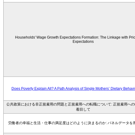
Households' Wage Growth Expectations Formation: The Linkage with Price
Expectations
Does Poverty Explain All? A Path Analysis of Single Mothers’ Dietary Behav
公共政策における非正規雇用の問題と正規雇用への転職について: 正規雇用へ
着目して
労働者の幸福と生活・仕事の満足度はどのように決まるのか: パネルデータを