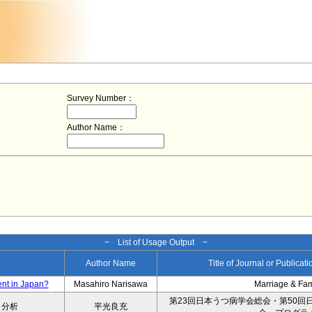
Survey Number：
Author Name：
− List of Usage Output −
Author Name
Title of Journal or Publicat
ent in Japan?
Masahiro Narisawa
Marriage & Fa
第23回日本うつ病学会総会・第50回
タ分析
平光良充