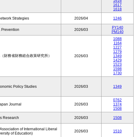
1616
1617
1618
etwork Strategies
2026/04
1246
PY140
 Prevention
2026/03
PM140
1088
1164
1227
1279
集（財務省財務総合政策研究所）
2026/03
1349
1429
1523
1598
1730
conomic Policy Studies
2026/03
1349
0762
Japan Journal
2026/03
1374
1508
rs Research
2026/03
1508
ssociation of International Liberal
2026/03
1510
versity of Education)