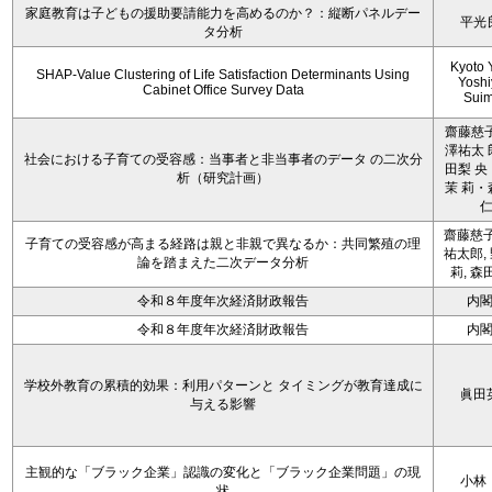
家庭教育は子どもの援助要請能力を高めるのか？：縦断パネルデー
平光
タ分析
Kyoto 
SHAP-Value Clustering of Life Satisfaction Determinants Using
Yoshi
Cabinet Office Survey Data
Sui
齋藤慈子
澤祐太 
社会における子育ての受容感：当事者と非当事者のデータ の二次分
田梨 央
析（研究計画）
茉 莉・
齋藤慈子
子育ての受容感が高まる経路は親と非親で異なるか：共同繁殖の理
祐太郎,
論を踏まえた二次データ分析
莉, 森
令和８年度年次経済財政報告
内
令和８年度年次経済財政報告
内
学校外教育の累積的効果：利用パターンと タイミングが教育達成に
眞田
与える影響
主観的な「ブラック企業」認識の変化と「ブラック企業問題」の現
小林
状