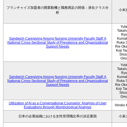
フランチャイズ加盟者の開業動機と職務満足の関係：潜在クラス分
小本
析
Yut
Takah
Ryo
Sandwich Caregiving Among Nursing University Faculty Staff: A
Kumak
National Cross-Sectional Study of Prevalence and Organizational
Ruka S
Support Needs
Rie Ok
Koji T
Shiz
Omo
Yut
Takah
Ryo
Sandwich Caregiving Among Nursing University Faculty Staff: A
Kumak
National Cross-Sectional Study of Prevalence and Organizational
Ruka S
Support Needs
Rie Ok
Koji T
Shiz
Omo
Utilization of AI as a Conversational Counselor: Analysis of User
Hiroko
Evaluations through Morphological Analysis
日本の企業組織における女性管理職比率の決定要因
小泉