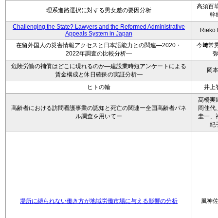
高須百華
理系進路選択に対する男女差の要因分析
幹
Challenging the State? Lawyers and the Reformed Administrative
Rieko
Appeals System in Japan
在留外国人の災害情報アクセスと日本語能力との関連―2020・
今﨑常秀
2022年調査の比較分析―
危険労働の補償はどこに現れるのか―建設業時短アンケートによる
岡
賃金構成と休日確保の実証分析―
ヒトの輪
井上
髙橋実
高齢者における訪問看護事業の認知と死亡の関連ー全国高齢者パネ
岡佳代
ル調査を用いてー
圭一、
紀
場所に縛られない働き方が地域労働市場に与える影響の分析
風神