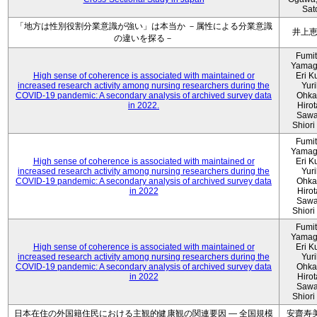
Sat
「地方は性別役割分業意識が強い」は本当か －属性による分業意識
井上
の違いを探る－
Fumi
Yamag
High sense of coherence is associated with maintained or
Eri K
increased research activity among nursing researchers during the
Yur
COVID-19 pandemic: A secondary analysis of archived survey data
Ohka
in 2022.
Hiro
Sawa
Shiori 
Fumi
Yamag
High sense of coherence is associated with maintained or
Eri K
increased research activity among nursing researchers during the
Yur
COVID-19 pandemic: A secondary analysis of archived survey data
Ohka
in 2022
Hiro
Sawa
Shiori 
Fumi
Yamag
High sense of coherence is associated with maintained or
Eri K
increased research activity among nursing researchers during the
Yur
COVID-19 pandemic: A secondary analysis of archived survey data
Ohka
in 2022
Hiro
Sawa
Shiori 
日本在住の外国籍住民における主観的健康観の関連要因 ― 全国規模
安齋寿美