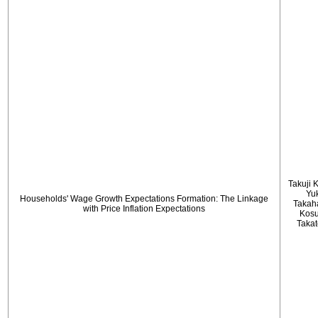
Takuji 
Yu
Households' Wage Growth Expectations Formation: The Linkage
Takah
with Price Inflation Expectations
Kos
Taka