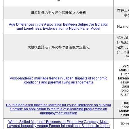
増井正
遺産動機の男女差と保険加入の分析
宇
Age Differences in the Association Between Subjective Isolation
Hwang
and Loneliness: Evidence from a Hybrid Panel Model
安達 瑠
野 智紀
大規模言語モデルの持つ価値観の定量化
湖太，川
介，市瀬
Shig
Matsu
Hiro
Post-pandemic marriage trends in Japan: Impacts of economic
Takeno
conditions and parental living arrangements
Taka
Sasa
Tomo
Kita
Daij
Double/debiased machine learning for causal inference on survival
Kaba
function: an application to the role of e-learning programme on
Motot
unemployment duration
Shin
When ‘Skilled Migrants’ Becomes an Expansive Category: Multi-
眞住
Layered Inequality Among Former International Students in Japan