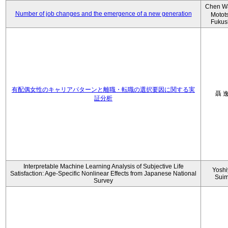
Chen W
Number of job changes and the emergence of a new generation
Motot
Fukus
有配偶女性のキャリアパターンと離職・転職の選択要因に関する実
聶 
証分析
Interpretable Machine Learning Analysis of Subjective Life
Yoshi
Satisfaction: Age-Specific Nonlinear Effects from Japanese National
Sui
Survey