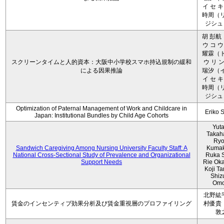
イ セ キ
時周（リ
ジシュ 
胡 彭航
ウ コ ウ
耀霖（ト
スクリーンタイムと人的資本：大阪中小学校スマホ持込規制の緩和
ウ リ ン
による因果推論
瑞汐（イ
イ セ キ
時周（リ
ジシュ 
Optimization of Paternal Management of Work and Childcare in
Eriko 
Japan: Institutional Bundles by Child Age Cohorts
Yut
Takah
Ryo
Sandwich Caregiving Among Nursing University Faculty Staff: A
Kumak
National Cross-Sectional Study of Prevalence and Organizational
Ruka S
Support Needs
Rie Ok
Koji T
Shiz
Omo
北野紘
賃金のインセンティブ効果分析及び賃金重視層のプロファイリング
村優貴
敦