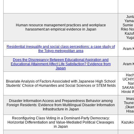
Junt
Yama
Human resource management practices and workplace
Sumie 
harassment:an empirical evidence in Japan
Riko No
Kazu
Yug
Residential inequality and social class perceptions: a case study of
Aram 
the Tokyo metropolitan area
Does the Discrepancy Between Educational Aspiration and
Educational Attainment Affect Life Satisfaction? Evidence from
Aram 
Japan
Hach
UCHIY
Bivariate Analysis of Factors Associated with Japanese High School
Na
Students’ Choice of Humanities and Social Sciences or STEM fields
SAKAM
Hiroki
Imas
Disaster Information Access and Preparedness Behavior among
Tsune
Foreign Residents: Evidence from Multilingual Disaster Information
,Oka
Infrastructure in Japan
Hisa
Reconfiguring Class Voting in a Dominant-Party Democracy:
Horizontal Differentiation and Value-Mediated Political Cleavages
Kazuko
in Japan