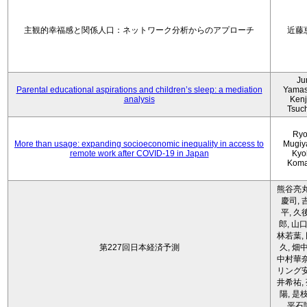
主観的幸福感と関係人口：ネットワーク分析からのアプローチ
近藤
Ju
Parental educational aspirations and children’s sleep: a mediation
Yamas
analysis
Kenji
Tsuc
Ryo
More than usage: expanding socioeconomic inequality in access to
Mugiy
remote work after COVID-19 in Japan
Kyo
Koma
熊谷亮丸
慶司, 
平, 久
郎, 山口
林若葉,
第227回日本経済予測
久, 畑
中村華奈
リング安
井希祐,
陽, 是
平石