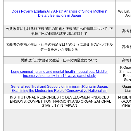
Does Poverty Explain All? A Path Analysis of Single Mothers’
Wu Lin, 
Dietary Behaviors in Japan
Aki
公共政策における非正規雇用の問題と正規雇用への転職について: 正
高橋 
規雇用への転職の諸要因に着目して
労働者の幸福と生活・仕事の満足度はどのように決まるのか: パネル
高橋 
データを用いた要因分析
労働政策と労働者の生活・仕事の満足度について
高橋 
K Oga
Long commuting time and mental health inequalities: Middle-
Shimat
income vulnerability in a 14-wave panel study
Endo
Suz
Generalized Trust and Support for Immigrant Rights in Japan:
Guan
Examining the Moderating Role of Conservative Nationalism
Lia
INSTITUTIONAL RESPONSES TO DEVELOPMENT-INDUCED
I-HSIEN
TENSIONS: COMPETITION, HARMONY, AND ORGANIZATIONAL
KAZU
STABILITY IN TAIWAN
MINE