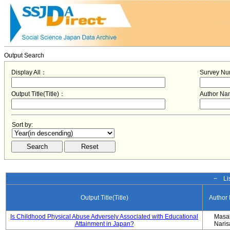
Output Search
Display All：
Survey N
Output Title(Title)：
Author N
Sort by:
− Lis
Output Title(Title)
Author
Is Childhood Physical Abuse Adversely Associated with Educational
Masa
Attainment in Japan?
Nari