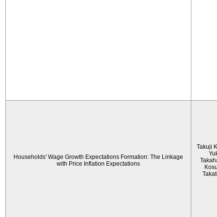
Takuji 
Yu
Households' Wage Growth Expectations Formation: The Linkage
Takah
with Price Inflation Expectations
Kos
Taka