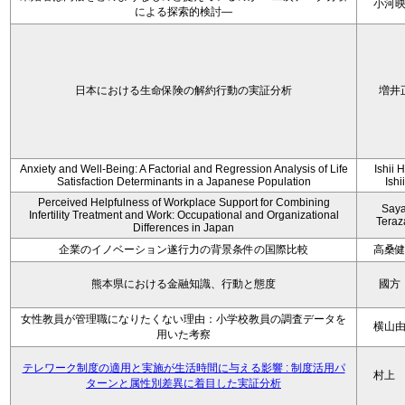
小河
による探索的検討—
日本における生命保険の解約行動の実証分析
増井
Anxiety and Well-Being: A Factorial and Regression Analysis of Life
Ishii 
Satisfaction Determinants in a Japanese Population
Ishi
Perceived Helpfulness of Workplace Support for Combining
Say
Infertility Treatment and Work: Occupational and Organizational
Tera
Differences in Japan
企業のイノベーション遂行力の背景条件の国際比較
高桑
熊本県における金融知識、行動と態度
國方
女性教員が管理職になりたくない理由：小学校教員の調査データを
横山
用いた考察
テレワーク制度の適用と実施が生活時間に与える影響 : 制度活用パ
村上
ターンと属性別差異に着目した実証分析