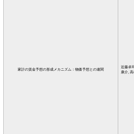
近藤卓司
家計の賃金予想の形成メカニズム：物価予想との連関
康介, 