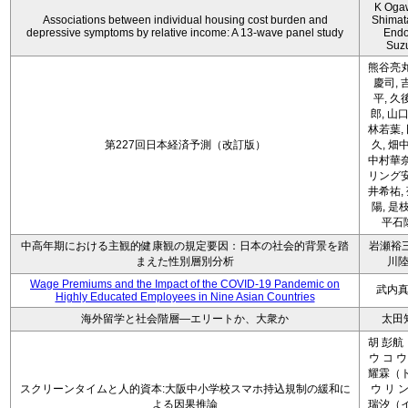
K Oga
Associations between individual housing cost burden and
Shimat
depressive symptoms by relative income: A 13-wave panel study
Endo
Suz
熊谷亮丸
慶司, 
平, 久
郎, 山口
林若葉,
第227回日本経済予測（改訂版）
久, 畑
中村華奈
リング安
井希祐,
陽, 是
平石
中高年期における主観的健康観の規定要因：日本の社会的背景を踏
岩瀬裕三
まえた性別層別分析
川
Wage Premiums and the Impact of the COVID‑19 Pandemic on
武内
Highly Educated Employees in Nine Asian Countries
海外留学と社会階層―エリートか、大衆か
太田
胡 彭航
ウ コ ウ
耀霖（ト
スクリーンタイムと人的資本:大阪中小学校スマホ持込規制の緩和に
ウ リ ン
よる因果推論
瑞汐（イ