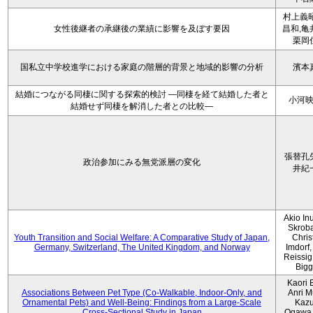
村上義昭
女性後継者の承継後の業績に影響を及ぼす要因
昌和,亀
栗岡
国私立中学校進学における家庭の階層的背景と地域的影響の分析
濱本
結婚につながる同棲に関する探索的検討 ―同棲を経て結婚した者と
小河
結婚せず同棲を解消した者との比較―
張替孔
政治参加にみる無党派層の変化
井紀
Akio Inu
Skrob
Youth Transition and Social Welfare: A Comparative Study of Japan,
Chris
Germany, Switzerland, The United Kingdom, and Norway
Imdorf, 
Reissig
Bigg
Kaori 
Associations Between Pet Type (Co-Walkable, Indoor-Only, and
Anri M
Ornamental Pets) and Well-Being: Findings from a Large-Scale
Kaz
Cross-Sectional Study in Japan
Ogawa,