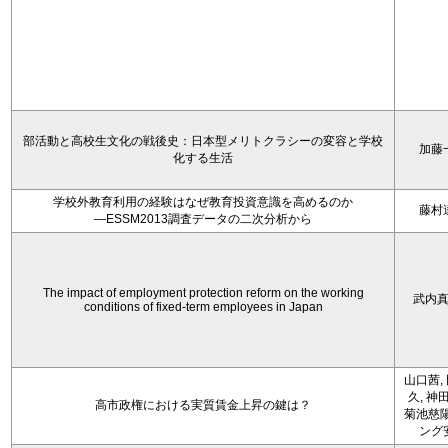
部活動と高校生文化の戦後史：日本型メリトクラシーの変容と学校
加藤
化する生活
学校外教育利用の経験はなぜ教育投資意識を高めるのか
藤村
―ESSM2013調査データの二次分析から
The impact of employment protection reform on the working
武内
conditions of fixed-term employees in Japan
山口茜,
久, 神
高市政権における実質賃金上昇の鍵は？
菊池慈陽
ング