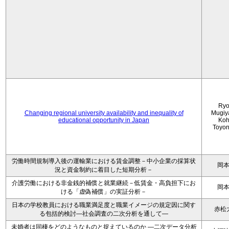
Ryo
Changing regional university availability and inequality of
Mugiy
educational opportunity in Japan
Koh
Toyo
労働時間規制導入後の運輸業における賃金調整－中小企業の採算状
岡
況と資金制約に着目した短期分析－
介護労働における非金銭的補償と就業継続－低賃金・高負担下にお
岡
ける「虚偽補償」の実証分析－
日本の学校教員における職業満足度と職業イメージの規定因に関す
赤松
る包括的検討―社会調査の二次分析を通して―
未婚者は同棲をどのようなものと捉えているのか —二次データ分析