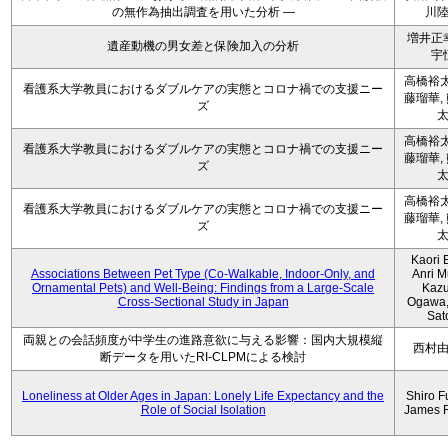
の無作為抽出調査を用いた分析 ―
川
増井正
遺産動機の男女差と保険加入の分析
宇
高橋裕太
看護系大学教員におけるダブルケアの実態とコロナ禍での支援ニー
藤瑠華,
ズ
高橋裕太
看護系大学教員におけるダブルケアの実態とコロナ禍での支援ニー
藤瑠華,
ズ
高橋裕太
看護系大学教員におけるダブルケアの実態とコロナ禍での支援ニー
藤瑠華,
ズ
Kaori 
Associations Between Pet Type (Co-Walkable, Indoor-Only, and
Anri M
Ornamental Pets) and Well-Being: Findings from a Large-Scale
Kaz
Cross-Sectional Study in Japan
Ogawa,
Sat
両親との会話頻度が中学生の進路意欲に与える影響：国内大規模縦
西村
断データを用いたRI-CLPMによる検討
Loneliness at Older Ages in Japan: Lonely Life Expectancy and the
Shiro F
Role of Social Isolation
James 