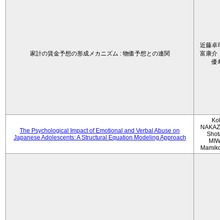
近藤卓
家計の賃金予想の形成メカニズム : 物価予想との連関
富康介
優
Ko
NAKAZ
The Psychological Impact of Emotional and Verbal Abuse on
Shot
Japanese Adolescents: A Structural Equation Modeling Approach
MIW
Mamik