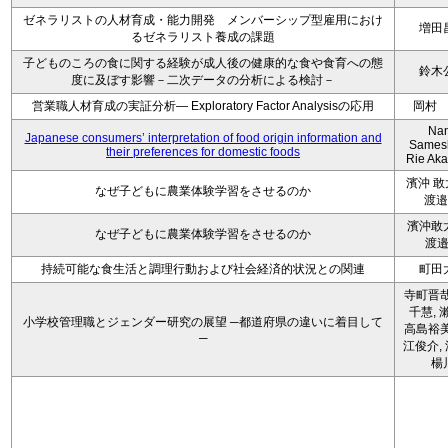
ゼネラリストの人材育成・能力開発 メンバーシップ型雇用におけ
増田
るゼネラリスト養成の課題
子どものころの食に関する経験が成人後の健康的な食や食育への態
鈴木
度に及ぼす影響－二次データの分析による検討－
営業職人材育成の実証分析― Exploratory Factor Analysisの応用
岡村
Na
Japanese consumers’ interpretation of food origin information and
Sames
their preferences for domestic foods
Rie Ak
濱沖 
なぜ子どもに農業体験学習をさせるのか
渡邉
濱沖敢
なぜ子どもに農業体験学習をさせるのか
渡
持続可能な食生活と調理行動および社会経済的状況との関連
町田
寺町晋哉
千慧, 
小学校管理職とジェンダー研究の展望 ─都道府県の違いに着目して
高島裕美
─
江俊介, 
楊