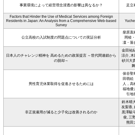
事業環境によって経営理念浸透の影響は異なるか？
足立
Factors that Hinder the Use of Medical Services among Foreign
Residents in Japan: An Analysis from a Comprehensive Web-based
Yuche
Survey
柴原直
公立高校の入試制度の問題点についての実証分析
岡稜
凜・落
金田祐紀
日本人のチャレンジ精神を 高めるための政策提言 ～世代間連鎖から
涼介, 木
の脱却～
砂川大貴
保谷聖
田萌絵
男性育児休業取得を促進させるためには
人，高
福地優
引地
鈴木晴大
友梨香, 
非正規雇用が減ると少子化は改善されるのか
黒澤駿斗
俊, 三
熊田