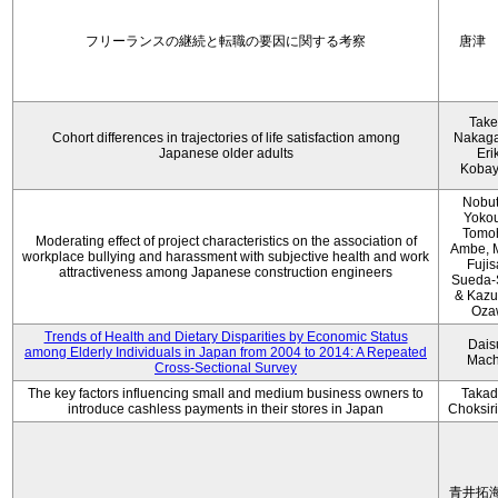
フリーランスの継続と転職の要因に関する考察
唐津
Take
Cohort differences in trajectories of life satisfaction among
Nakag
Japanese older adults
Eri
Kobay
Nobu
Yokou
Tomo
Moderating effect of project characteristics on the association of
Ambe, 
workplace bullying and harassment with subjective health and work
Fujis
attractiveness among Japanese construction engineers
Sueda-
& Kaz
Oza
Trends of Health and Dietary Disparities by Economic Status
Dais
among Elderly Individuals in Japan from 2004 to 2014: A Repeated
Mach
Cross-Sectional Survey
The key factors influencing small and medium business owners to
Takad
introduce cashless payments in their stores in Japan
Choksir
青井拓海