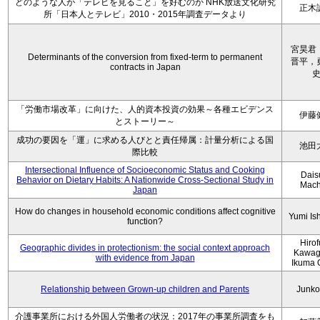
どのような人が「テレビを見ること」を好むのか NHK放送文化研究
正木
所「日本人とテレビ」2010・2015年調査データより
宮昊君
Determinants of the conversion from fixed-term to permanent
晋平，
contracts in Japan
「労働市場改革」に向けた、人的資本投資の効果～各種エビデンス
伊藤
とストーリー～
成功の要因を「運」に求める人びとと責任帰属：計量分析による国
池田
際比較
Intersectional Influence of Socioeconomic Status and Cooking
Dais
Behavior on Dietary Habits: A Nationwide Cross-Sectional Study in
Mach
Japan
How do changes in household economic conditions affect cognitive
Yumi Is
function?
Hiro
Geographic divides in protectionism: the social context approach
Kawag
with evidence from Japan
Ikuma 
Relationship between Grown-up children and Parents
Junko
介護事業所における外国人労働者の状況：2017年の事業所調査をも