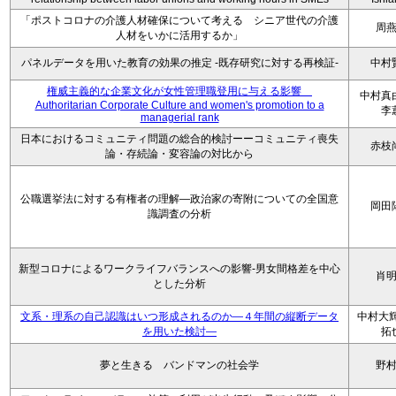
「ポストコロナの介護人材確保について考える シニア世代の介護
周
人材をいかに活用するか」
パネルデータを用いた教育の効果の推定 -既存研究に対する再検証-
中村
権威主義的な企業文化が女性管理職登用に与える影響
中村
Authoritarian Corporate Culture and women's promotion to a
李
managerial rank
日本におけるコミュニティ問題の総合的検討ーーコミュニティ喪失
赤枝
論・存続論・変容論の対比から
公職選挙法に対する有権者の理解―政治家の寄附についての全国意
岡田
識調査の分析
新型コロナによるワークライフバランスへの影響-男女間格差を中心
肖
とした分析
文系・理系の自己認識はいつ形成されるのか―４年間の縦断データ
中村大輝
を用いた検討―
拓
夢と生きる バンドマンの社会学
野