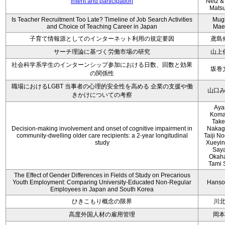
intent and participation
Netz &
Mats
Is Teacher Recruitment Too Late? Timeline of Job Search Activities
Mug
and Choice of Teaching Career in Japan
Mae
子育て情報源としてのインターネット利用の規定要因
鳶島
サーチ理論に基づく労働市場の研究
山上
社会科学系学生のインターンシップ参加における日数、回数と効果
坂巻
の関係性
職場におけるLGBT 当事者の心理的安全性を高める 企業の支援や働
山口
きかけについての考察
Aya
Koma
Take
Decision-making involvement and onset of cognitive impairment in
Nakag
community-dwelling older care recipients: a 2-year longitudinal
Taiji N
study
Xueyin
Say
Okaha
Tami 
The Effect of Gender Differences in Fields of Study on Precarious
Youth Employment: Comparing University-Educated Non-Regular
Hanso
Employees in Japan and South Korea
ひきこもり概念の限界
川
高度外国人材の雇用管理
岡本