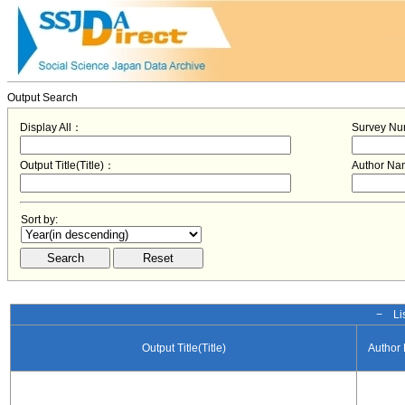
Output Search
Display All：
Survey N
Output Title(Title)：
Author N
Sort by:
− Lis
Output Title(Title)
Author