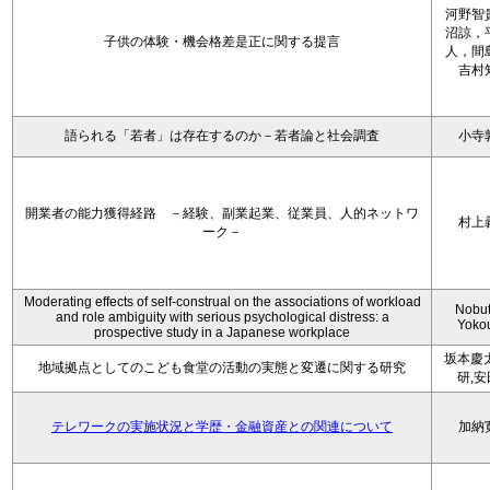
河野智
沼諒，
子供の体験・機会格差是正に関する提言
人，間
吉村
語られる「若者」は存在するのか－若者論と社会調査
小寺
開業者の能力獲得経路 －経験、副業起業、従業員、人的ネットワ
村上
ーク－
Moderating effects of self-construal on the associations of workload
Nobu
and role ambiguity with serious psychological distress: a
Yoko
prospective study in a Japanese workplace
坂本慶
地域拠点としてのこども食堂の活動の実態と変遷に関する研究
研,
テレワークの実施状況と学歴・金融資産との関連について
加納