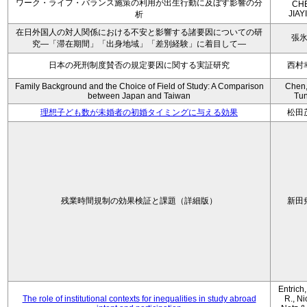
ワーク・ライフ・バランス施策の利用が出生行動に及ぼす影響の分
CH
JIAY
析
在日外国人の対人関係における不安と影響する諸要因についての研
張
究―「滞在期間」「出身地域」「差別経験」に着目して―
日本の死刑制度賛否の規定要因に関する実証研究
西村
Family Background and the Choice of Field of Study: A Comparison
Chen,
between Japan and Taiwan
Tu
理想子ども数が未婚者の初婚タイミングに与える効果
松田
残業時間規制の効果検証と課題（詳細版）
新田
Entrich
The role of institutional contexts for inequalities in study abroad
R., Ni