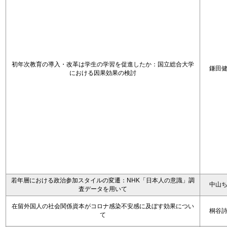
初年次教育の導入・改革は学生の学習を促進したか：国立総合大学
鎌田
における因果効果の検討
若年層における政治参加スタイルの変遷：NHK「日本人の意識」調
中山
査データを用いて
在留外国人の社会関係資本がコロナ感染不安感に及ぼす効果につい
桐谷
て