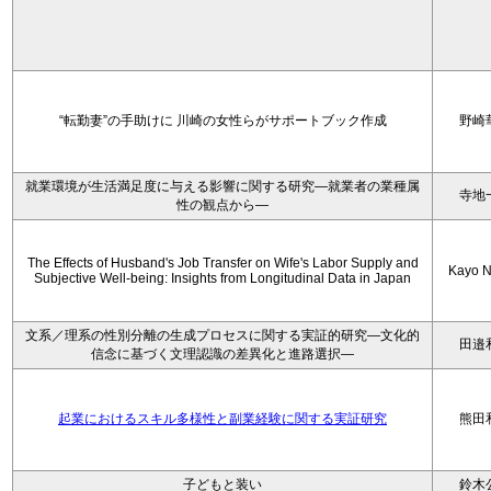
“転勤妻”の手助けに 川崎の女性らがサポートブック作成
野崎
就業環境が生活満足度に与える影響に関する研究―就業者の業種属
寺地
性の観点から―
The Effects of Husband's Job Transfer on Wife's Labor Supply and
Kayo N
Subjective Well-being: Insights from Longitudinal Data in Japan
文系／理系の性別分離の生成プロセスに関する実証的研究—文化的
田邉
信念に基づく文理認識の差異化と進路選択—
起業におけるスキル多様性と副業経験に関する実証研究
熊田
子どもと装い
鈴木