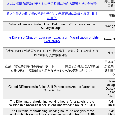
麦山亮
地域の図書館普及が子どもの学習時間に与える影響とその階層差
里蒼
父方と母方の祖父母の学歴が子どもの教育達成に及ぼす影響 : 日本
石橋
の事例
What Influences Student Loan Delinquency? Evidence from a
Wang 
Survey in Japan
The Drivers of Shadow Education Expansion: Massification or Elite
Teruki 
Exclusivity?
学校における性教育がもたらす効果の検証―避妊に対する態度や行
反橋
動に着目した探索的分析―
日本商
産業・地域共創専門委員会レポート ―― 「共感」が地域に人や資金
所産業
を呼び込む～課題解決と新たなチャレンジの促進に向けて～
共創専
Take
Nakag
Cohort Differences in Aging Self-Perceptions Among Japanese
Daisuk
Older Adults
Sao
Yasu
The Dilemma of shortening working hours: An analysis of the
Akih
relationship between labor unions and working hours in SMEs
Ishi
The Dilemma of shortening working hours: An analysis of the
Akih
relationship between labor unions and working hours in SMEs
Ishi