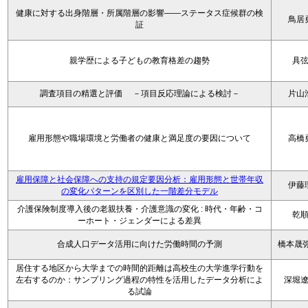
健康に対する出身階層・所属階層の影響――ステータス症候群の検
鳥居
証
親学歴による子どもの教育格差の趨勢
具
調査項目の精選と評価 －項目反応理論による検討－
片山
雇用形態や職場環境と労働者の健康と満足度の要因について
高橋
雇用保障と社会保障への支持の規定要因分析：雇用形態と世帯年収
伊藤
の変化パターンを区別した一階差分モデル
介護保険制度導入後の老親扶養・介護意識の変化 : 時代・年齢・コ
乾
ーホート・ジェンダーによる差異
合成人口データ活用に向けた労働時間の予測
橋本晟弥
居住する地区から大学までの時間的距離は高校生の大学進学行動を
左右するのか：サンプリング過程の特性を活用したデータ分析によ
深堀
る試論