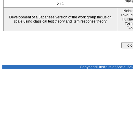
加藤
とに
Nobu
Yokouch
Development of a Japanese version of the work group inclusion
Fujisa
scale using classical test theory and item response theory
Yosh
Tak
Copyright© Institute of Social Sci