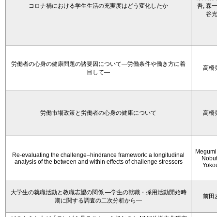
コロナ禍における学生生活の充実度はどう変化したか
吾, 森一
谷
労働者の心身の健康問題の諸要因について―労働条件や働き方に着
高橋
目して―
労働市場政策と労働者の心身の健康について
高橋
Megumi 
Re-evaluating the challenge–hindrance framework: a longitudinal
Nobu
analysis of the between and within effects of challenge stressors
Yoko
大学生の就職活動と教職志望の関係 —学生の就職・採用活動開始時
前田
期に関する調査の二次分析から―