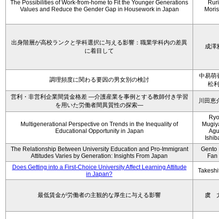
The Possibilities of Work-from-home to Fit the Younger Generations
Rur
Values and Reduce the Gender Gap in Housework in Japan
Moris
出身階層が高校ランクと学科選択に与える影響：職業学科内の差異
成澤
に着目して
中易萌
調理頻度に関わる要因の男女別の検討
松
営利・非営利企業間賃金格差 ―介護産業を事例とする教師付き学習
川田恵
を用いた労働者間異質性の探索―
Ryo
Multigenerational Perspective on Trends in the Inequality of
Mugiy
Educational Opportunity in Japan
Agu
Ishib
The Relationship Between University Education and Pro-Immigrant
Gento 
Attitudes Varies by Generation: Insights From Japan
Fan
Does Getting into a First-Choice University Affect Learning Attitude
Takeshi
in Japan?
最低賃金が労働者の主観的な厚生に与える影響
虞 