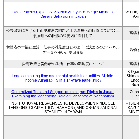
Does Poverty Explain All? A Path Analysis of Single Mothers’
Wu Lin, 
Dietary Behaviors in Japan
Aki
公共政策における非正規雇用の問題と正規雇用への転職について: 正
高橋 
規雇用への転職の諸要因に着目して
労働者の幸福と生活・仕事の満足度はどのように決まるのか: パネル
高橋 
データを用いた要因分析
労働政策と労働者の生活・仕事の満足度について
高橋 
K Oga
Long commuting time and mental health inequalities: Middle-
Shimat
income vulnerability in a 14-wave panel study
Endo
Suz
Generalized Trust and Support for Immigrant Rights in Japan:
Guan
Examining the Moderating Role of Conservative Nationalism
Lia
INSTITUTIONAL RESPONSES TO DEVELOPMENT-INDUCED
I-HSIEN
TENSIONS: COMPETITION, HARMONY, AND ORGANIZATIONAL
KAZU
STABILITY IN TAIWAN
MINE