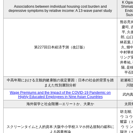
K Oga
Associations between individual housing cost burden and
Shimat
depressive symptoms by relative income: A 13-wave panel study
Endo
Suz
熊谷亮丸
慶司, 
平, 久
郎, 山口
林若葉,
第227回日本経済予測（改訂版）
久, 畑
中村華奈
リング安
井希祐,
陽, 是
平石
中高年期における主観的健康観の規定要因：日本の社会的背景を踏
岩瀬裕三
まえた性別層別分析
川
Wage Premiums and the Impact of the COVID‑19 Pandemic on
武内
Highly Educated Employees in Nine Asian Countries
海外留学と社会階層―エリートか、大衆か
太田
胡 彭航
ウ コ ウ
耀霖（ト
スクリーンタイムと人的資本:大阪中小学校スマホ持込規制の緩和に
ウ リ ン
よる因果推論
瑞汐（イ