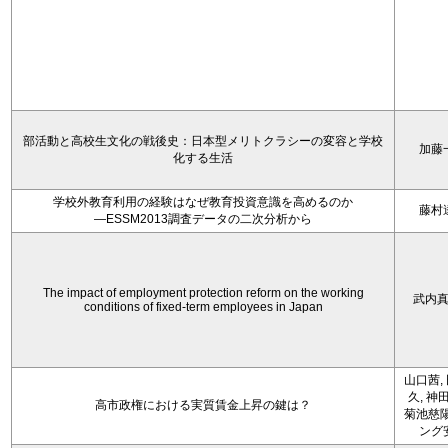
部活動と高校生文化の戦後史：日本型メリトクラシーの変容と学校
加藤
化する生活
学校外教育利用の経験はなぜ教育投資意識を高めるのか
藤村
―ESSM2013調査データの二次分析から
The impact of employment protection reform on the working
武内
conditions of fixed-term employees in Japan
山口茜,
久, 神
高市政権における実質賃金上昇の鍵は？
菊池慈陽
ング