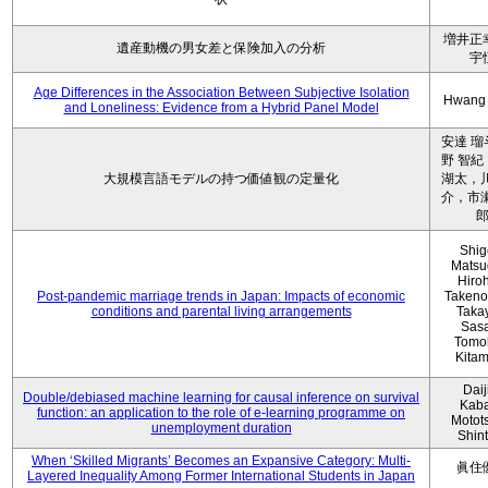
増井正
遺産動機の男女差と保険加入の分析
宇
Age Differences in the Association Between Subjective Isolation
Hwang
and Loneliness: Evidence from a Hybrid Panel Model
安達 瑠
野 智紀
大規模言語モデルの持つ価値観の定量化
湖太，川
介，市瀬
Shig
Matsu
Hiro
Post-pandemic marriage trends in Japan: Impacts of economic
Takeno
conditions and parental living arrangements
Taka
Sasa
Tomo
Kita
Daij
Double/debiased machine learning for causal inference on survival
Kaba
function: an application to the role of e-learning programme on
Motot
unemployment duration
Shin
When ‘Skilled Migrants’ Becomes an Expansive Category: Multi-
眞住
Layered Inequality Among Former International Students in Japan