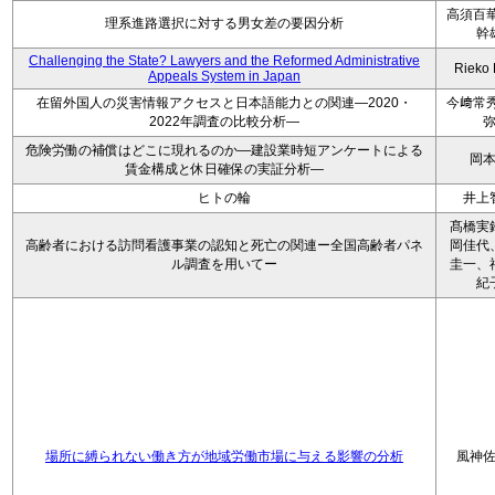
高須百華
理系進路選択に対する男女差の要因分析
幹
Challenging the State? Lawyers and the Reformed Administrative
Rieko
Appeals System in Japan
在留外国人の災害情報アクセスと日本語能力との関連―2020・
今﨑常秀
2022年調査の比較分析―
危険労働の補償はどこに現れるのか―建設業時短アンケートによる
岡
賃金構成と休日確保の実証分析―
ヒトの輪
井上
髙橋実
高齢者における訪問看護事業の認知と死亡の関連ー全国高齢者パネ
岡佳代
ル調査を用いてー
圭一、
紀
場所に縛られない働き方が地域労働市場に与える影響の分析
風神