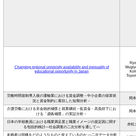
Ryo
Changing regional university availability and inequality of
Mugiy
educational opportunity in Japan
Koh
Toyo
労働時間規制導入後の運輸業における賃金調整－中小企業の採算状
岡
況と資金制約に着目した短期分析－
介護労働における非金銭的補償と就業継続－低賃金・高負担下にお
岡
ける「虚偽補償」の実証分析－
日本の学校教員における職業満足度と職業イメージの規定因に関す
赤松
る包括的検討―社会調査の二次分析を通して―
未婚者は同棲をどのようなものと捉えているのか —二次データ分析