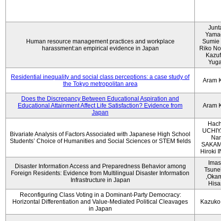
Junt
Yama
Human resource management practices and workplace
Sumie 
harassment:an empirical evidence in Japan
Riko No
Kazu
Yug
Residential inequality and social class perceptions: a case study of
Aram 
the Tokyo metropolitan area
Does the Discrepancy Between Educational Aspiration and
Educational Attainment Affect Life Satisfaction? Evidence from
Aram 
Japan
Hach
UCHIY
Bivariate Analysis of Factors Associated with Japanese High School
Na
Students’ Choice of Humanities and Social Sciences or STEM fields
SAKAM
Hiroki
Imas
Disaster Information Access and Preparedness Behavior among
Tsune
Foreign Residents: Evidence from Multilingual Disaster Information
,Oka
Infrastructure in Japan
Hisa
Reconfiguring Class Voting in a Dominant-Party Democracy:
Horizontal Differentiation and Value-Mediated Political Cleavages
Kazuko
in Japan