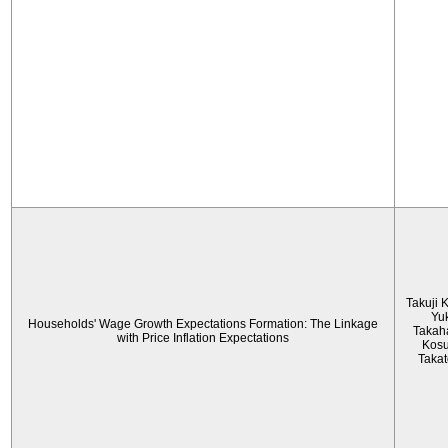
Takuji 
Yu
Households' Wage Growth Expectations Formation: The Linkage
Takah
with Price Inflation Expectations
Kos
Taka