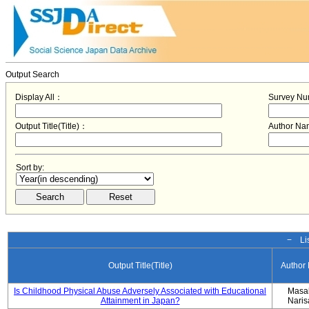
Output Search
Display All：
Survey N
Output Title(Title)：
Author N
Sort by:
− Lis
Output Title(Title)
Author
Is Childhood Physical Abuse Adversely Associated with Educational
Masa
Attainment in Japan?
Nari