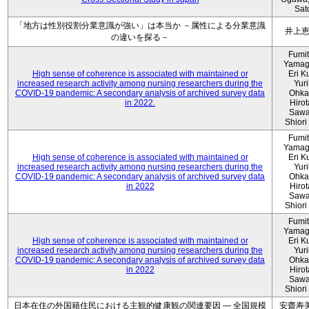
Sat
「地方は性別役割分業意識が強い」は本当か －属性による分業意識
井上
の違いを探る－
Fumi
Yamag
High sense of coherence is associated with maintained or
Eri K
increased research activity among nursing researchers during the
Yur
COVID-19 pandemic: A secondary analysis of archived survey data
Ohka
in 2022.
Hiro
Sawa
Shiori 
Fumi
Yamag
High sense of coherence is associated with maintained or
Eri K
increased research activity among nursing researchers during the
Yur
COVID-19 pandemic: A secondary analysis of archived survey data
Ohka
in 2022
Hiro
Sawa
Shiori 
Fumi
Yamag
High sense of coherence is associated with maintained or
Eri K
increased research activity among nursing researchers during the
Yur
COVID-19 pandemic: A secondary analysis of archived survey data
Ohka
in 2022
Hiro
Sawa
Shiori 
日本在住の外国籍住民における主観的健康観の関連要因 ― 全国規模
安齋寿美