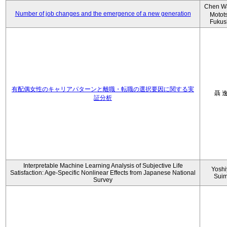
Chen W
Number of job changes and the emergence of a new generation
Motot
Fukus
有配偶女性のキャリアパターンと離職・転職の選択要因に関する実
聶 
証分析
Interpretable Machine Learning Analysis of Subjective Life
Yoshi
Satisfaction: Age-Specific Nonlinear Effects from Japanese National
Sui
Survey