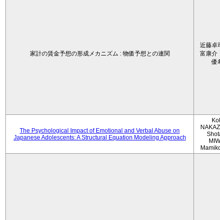
近藤卓
家計の賃金予想の形成メカニズム : 物価予想との連関
富康介
優
Ko
NAKAZ
The Psychological Impact of Emotional and Verbal Abuse on
Shot
Japanese Adolescents: A Structural Equation Modeling Approach
MIW
Mamik