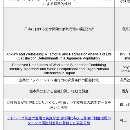
小河
による探索的検討—
日本における生命保険の解約行動の実証分析
増井
Anxiety and Well-Being: A Factorial and Regression Analysis of Life
Ishii 
Satisfaction Determinants in a Japanese Population
Ishi
Perceived Helpfulness of Workplace Support for Combining
Say
Infertility Treatment and Work: Occupational and Organizational
Tera
Differences in Japan
企業のイノベーション遂行力の背景条件の国際比較
高桑
熊本県における金融知識、行動と態度
國方
女性教員が管理職になりたくない理由：小学校教員の調査データを
横山
用いた考察
テレワーク制度の適用と実施が生活時間に与える影響 : 制度活用パ
村上
ターンと属性別差異に着目した実証分析