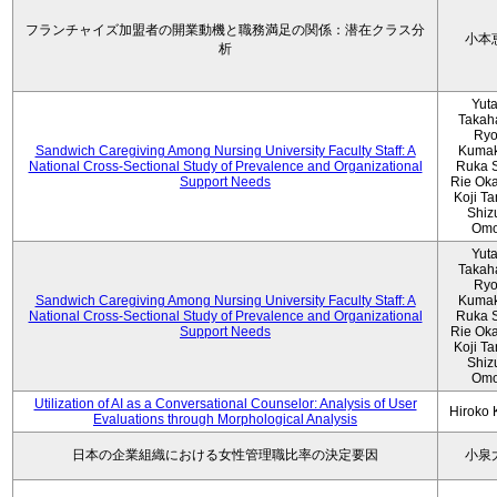
フランチャイズ加盟者の開業動機と職務満足の関係：潜在クラス分
小本
析
Yut
Takah
Ryo
Sandwich Caregiving Among Nursing University Faculty Staff: A
Kumak
National Cross-Sectional Study of Prevalence and Organizational
Ruka S
Support Needs
Rie Ok
Koji T
Shiz
Omo
Yut
Takah
Ryo
Sandwich Caregiving Among Nursing University Faculty Staff: A
Kumak
National Cross-Sectional Study of Prevalence and Organizational
Ruka S
Support Needs
Rie Ok
Koji T
Shiz
Omo
Utilization of AI as a Conversational Counselor: Analysis of User
Hiroko
Evaluations through Morphological Analysis
日本の企業組織における女性管理職比率の決定要因
小泉