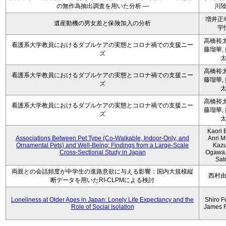
の無作為抽出調査を用いた分析 ―
川
増井正
遺産動機の男女差と保険加入の分析
宇
高橋裕太
看護系大学教員におけるダブルケアの実態とコロナ禍での支援ニー
藤瑠華,
ズ
高橋裕太
看護系大学教員におけるダブルケアの実態とコロナ禍での支援ニー
藤瑠華,
ズ
高橋裕太
看護系大学教員におけるダブルケアの実態とコロナ禍での支援ニー
藤瑠華,
ズ
Kaori 
Associations Between Pet Type (Co-Walkable, Indoor-Only, and
Anri M
Ornamental Pets) and Well-Being: Findings from a Large-Scale
Kaz
Cross-Sectional Study in Japan
Ogawa,
Sat
両親との会話頻度が中学生の進路意欲に与える影響：国内大規模縦
西村
断データを用いたRI-CLPMによる検討
Loneliness at Older Ages in Japan: Lonely Life Expectancy and the
Shiro F
Role of Social Isolation
James 