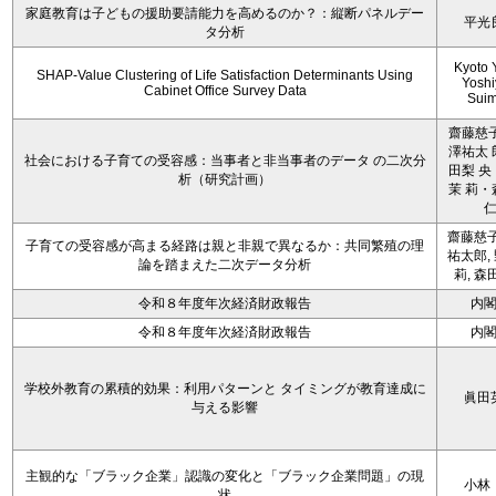
家庭教育は子どもの援助要請能力を高めるのか？：縦断パネルデー
平光
タ分析
Kyoto 
SHAP-Value Clustering of Life Satisfaction Determinants Using
Yoshi
Cabinet Office Survey Data
Sui
齋藤慈子
澤祐太 
社会における子育ての受容感：当事者と非当事者のデータ の二次分
田梨 央
析（研究計画）
茉 莉・
齋藤慈子
子育ての受容感が高まる経路は親と非親で異なるか：共同繁殖の理
祐太郎,
論を踏まえた二次データ分析
莉, 森
令和８年度年次経済財政報告
内
令和８年度年次経済財政報告
内
学校外教育の累積的効果：利用パターンと タイミングが教育達成に
眞田
与える影響
主観的な「ブラック企業」認識の変化と「ブラック企業問題」の現
小林
状