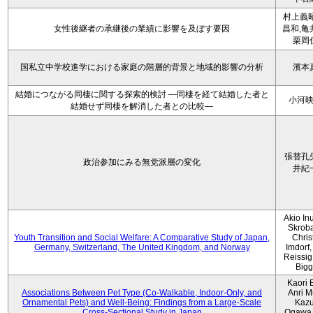
村上義昭
女性後継者の承継後の業績に影響を及ぼす要因
昌和,亀
栗岡
国私立中学校進学における家庭の階層的背景と地域的影響の分析
濱本
結婚につながる同棲に関する探索的検討 ―同棲を経て結婚した者と
小河
結婚せず同棲を解消した者との比較―
張替孔
政治参加にみる無党派層の変化
井紀
Akio Inu
Skrob
Youth Transition and Social Welfare: A Comparative Study of Japan,
Chris
Germany, Switzerland, The United Kingdom, and Norway
Imdorf, 
Reissig
Bigg
Kaori 
Associations Between Pet Type (Co-Walkable, Indoor-Only, and
Anri M
Ornamental Pets) and Well-Being: Findings from a Large-Scale
Kaz
Cross-Sectional Study in Japan
Ogawa,