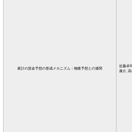
近藤卓司
家計の賃金予想の形成メカニズム：物価予想との連関
康介, 