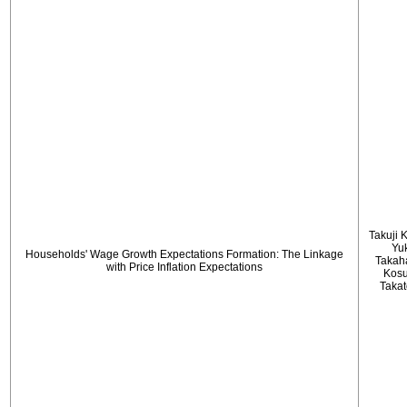
Takuji 
Yu
Households' Wage Growth Expectations Formation: The Linkage
Takah
with Price Inflation Expectations
Kos
Taka