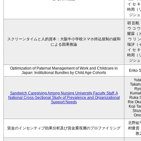
イ セ キ
時周（リ
ジシュ 
胡 彭航
ウ コ ウ
耀霖（ト
スクリーンタイムと人的資本：大阪中小学校スマホ持込規制の緩和
ウ リ ン
による因果推論
瑞汐（イ
イ セ キ
時周（リ
ジシュ 
Optimization of Paternal Management of Work and Childcare in
Eriko 
Japan: Institutional Bundles by Child Age Cohorts
Yut
Takah
Ryo
Sandwich Caregiving Among Nursing University Faculty Staff: A
Kumak
National Cross-Sectional Study of Prevalence and Organizational
Ruka S
Support Needs
Rie Ok
Koji T
Shiz
Omo
北野紘
賃金のインセンティブ効果分析及び賃金重視層のプロファイリング
村優貴
敦