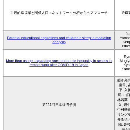
主観的幸福感と関係人口：ネットワーク分析からのアプローチ
近藤
Ju
Parental educational aspirations and children’s sleep: a mediation
Yamas
analysis
Kenji
Tsuc
Ryo
More than usage: expanding socioeconomic inequality in access to
Mugiy
remote work after COVID-19 in Japan
Kyo
Koma
熊谷亮丸
慶司, 
平, 久
郎, 山口
林若葉,
第227回日本経済予測
久, 畑
中村華奈
リング安
井希祐,
陽, 是
平石