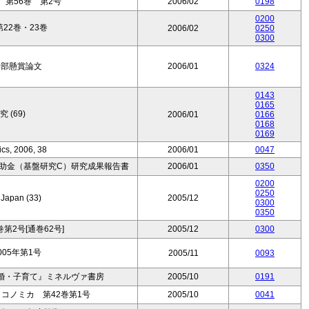
第56巻 第2号
2006/02
0198
0200
22巻・23巻
2006/02
0250
0300
学部懸賞論文
2006/01
0324
0143
0165
 (69)
2006/01
0166
0168
0169
cs, 2006, 38
2006/01
0047
補助金（基盤研究C）研究成果報告書
2006/01
0350
0200
0250
 Japan (33)
2005/12
0300
0350
第2号[通巻62号]
2005/12
0300
05年第1号
2005/11
0093
婚・子育て』ミネルヴァ書房
2005/10
0191
コノミカ 第42巻第1号
2005/10
0041