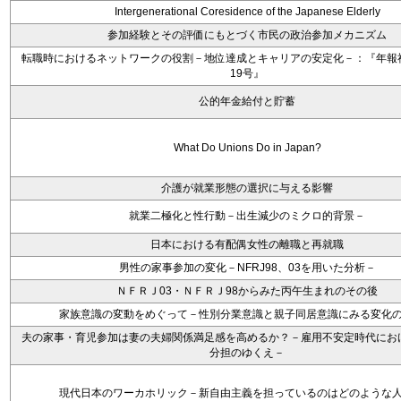
Intergenerational Coresidence of the Japanese Elderly
参加経験とその評価にもとづく市民の政治参加メカニズム
転職時におけるネットワークの役割－地位達成とキャリアの安定化－：『年報
19号』
公的年金給付と貯蓄
What Do Unions Do in Japan?
介護が就業形態の選択に与える影響
就業二極化と性行動－出生減少のミクロ的背景－
日本における有配偶女性の離職と再就職
男性の家事参加の変化－NFRJ98、03を用いた分析－
ＮＦＲＪ03・ＮＦＲＪ98からみた丙午生まれのその後
家族意識の変動をめぐって－性別分業意識と親子同居意識にみる変化
夫の家事・育児参加は妻の夫婦関係満足感を高めるか？－雇用不安定時代にお
分担のゆくえ－
現代日本のワーカホリック－新自由主義を担っているのはどのような