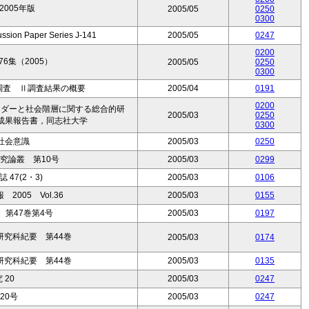
005年版
2005/05
0250
0300
 Paper Series J-141
2005/05
0247
0200
6集（2005）
2005/05
0250
0300
調査 Ⅱ調査結果の概要
2005/04
0191
0200
ンダーと社会階層に関する総合的研
2005/03
0250
成果報告書，同志社大学
0300
社会意識
2005/03
0250
究論叢 第10号
2005/03
0299
47(2・3)
2005/03
0106
005 Vol.36
2005/03
0155
第47巻第4号
2005/03
0197
究科紀要 第44巻
2005/03
0174
究科紀要 第44巻
2005/03
0135
 20
2005/03
0247
20号
2005/03
0247