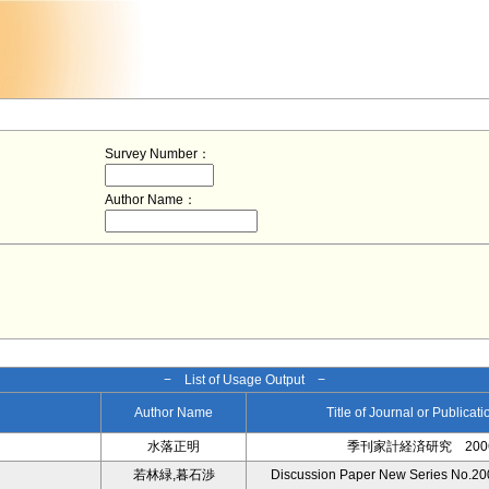
Survey Number：
Author Name：
− List of Usage Output −
Author Name
Title of Journal or Publicat
水落正明
季刊家計経済研究 2006 
若林緑,暮石渉
Discussion Paper New Series No.200