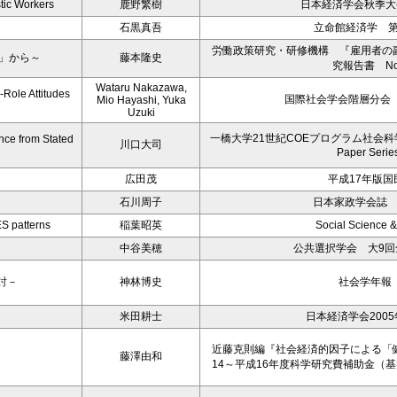
tic Workers
鹿野繁樹
日本経済学会秋季大会
石黒真吾
立命館経済学 第
労働政策研究・研修機構 『雇用者の
0」から～
藤本隆史
究報告書 No.
Wataru Nakazawa,
-Role Attitudes
国際社会学会階層分会（
Mio Hayashi, Yuka
Uzuki
一橋大学21世紀COEプログラム社会科学の
nce from Stated
川口大司
Paper Serie
広田茂
平成17年版国
石川周子
日本家政学会誌 Vo
ES patterns
稲葉昭英
Social Science 
中谷美穂
公共選択学会 大9
討－
神林博史
社会学年報 
米田耕士
日本経済学会200
近藤克則編『社会経済的因子による「
藤澤由和
14～平成16年度科学研究費補助金（基