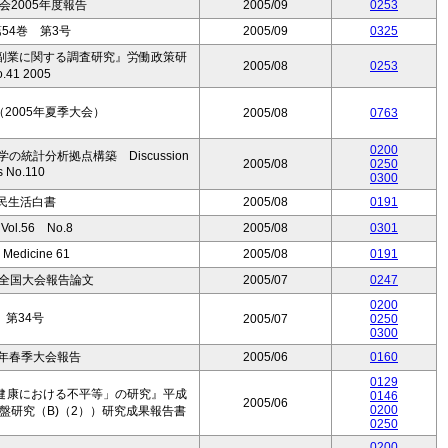
2005年度報告
2005/09
0253
54巻 第3号
2005/09
0325
副業に関する調査研究』労働政策研
2005/08
0253
41 2005
2005年夏季大会）
2005/08
0763
0200
統計分析拠点構築 Discussion
2005/08
0250
s No.110
0300
民生活白書
2005/08
0191
l.56 No.8
2005/08
0301
& Medicine 61
2005/08
0191
回全国大会報告論文
2005/07
0247
0200
第34号
2005/07
0250
0300
5年春季大会報告
2005/06
0160
0129
健康における不平等」の研究』平成
0146
2005/06
0200
盤研究（B)（2））研究成果報告書
0250
0200