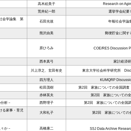
高木絵美子
Research on Agin
荒井紀一郎
選挙学会紀要 No
社会学論集 第
石田光規
年報社会学論集
熊沢由美
郵便貯金に関す
原ひろみ
COE/RES Discussion P
西本真弓
家計経済研究
川上淳之、玄田有史
東京大学社会科学研究所 Discussion
四方理人
KUMQRP Discussio
松田茂樹
第2回 家族についての全国調査（N
赤林英夫
第2回 家族についての
の分析－
西野理子
第2回 家族についての全国調
ける家事・育児
大和礼子
第2回 家族についての全
人々か－
高橋康二
SSJ Data Archive Resear