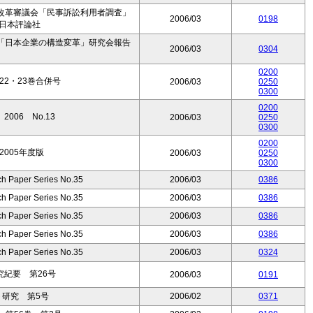
改革審議会「民事訴訟利用者調査」
2006/03
0198
』日本評論社
「日本企業の構造変革」研究会報告
2006/03
0304
0200
2・23巻合併号
2006/03
0250
0300
0200
006 No.13
2006/03
0250
0300
0200
005年度版
2006/03
0250
0300
ch Paper Series No.35
2006/03
0386
ch Paper Series No.35
2006/03
0386
ch Paper Series No.35
2006/03
0386
ch Paper Series No.35
2006/03
0386
ch Paper Series No.35
2006/03
0324
紀要 第26号
2006/03
0191
ト研究 第5号
2006/02
0371