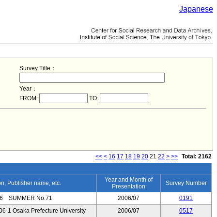
Japanese
Survey Title：
Year：
FROM:
TO:
<<
<
16
17
18
19
20
21
22
>
>>
Total: 2162
Year and Month of
ion, Publisher name, etc.
Survey Number
Presentation
SUMMER No.71
2006/07
0191
6-1 Osaka Prefecture University
2006/07
0517