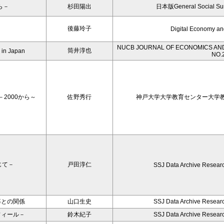
ら－
杉田陽出
日本版General Social 
後藤玲子
Digital Economy an
NUCB JOURNAL OF ECONOMICS AND
筒井淳也
e in Japan
NO.
2000から～
佐野秀行
神戸大学大学教育センター大学教育
じて－
戸田淳仁
SSJ Data Archive Resear
率との関係
山口生史
SSJ Data Archive Resear
フィール－
鈴木紀子
SSJ Data Archive Resear