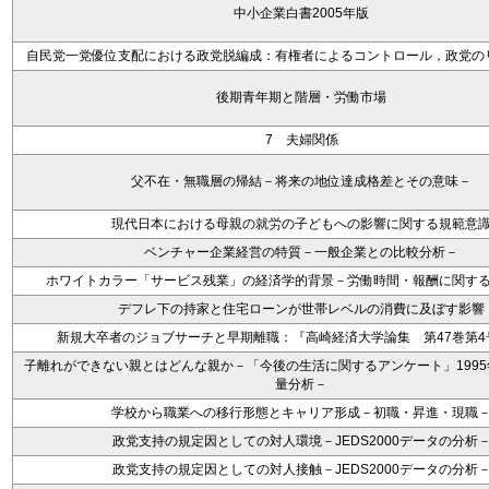
中小企業白書2005年版
自民党一党優位支配における政党脱編成：有権者によるコントロール，政党の
後期青年期と階層・労働市場
7 夫婦関係
父不在・無職層の帰結－将来の地位達成格差とその意味－
現代日本における母親の就労の子どもへの影響に関する規範意
ベンチャー企業経営の特質－一般企業との比較分析－
ホワイトカラー「サービス残業」の経済学的背景－労働時間・報酬に関す
デフレ下の持家と住宅ローンが世帯レベルの消費に及ぼす影響
新規大卒者のジョブサーチと早期離職：『高崎経済大学論集 第47巻第4号8
子離れができない親とはどんな親か－「今後の生活に関するアンケート」199
量分析－
学校から職業への移行形態とキャリア形成－初職・昇進・現職
政党支持の規定因としての対人環境－JEDS2000データの分析
政党支持の規定因としての対人接触－JEDS2000データの分析