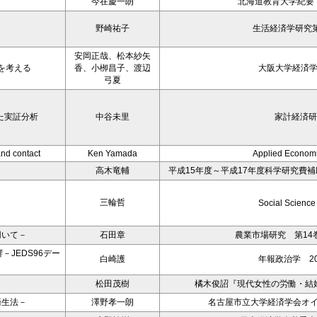
今在慶一朗
北海道教育大学紀要 
野崎祐子
生活経済学研究第
安岡正哉、松本紗矢
を考える
香、小栁昌子、渡辺
大阪大学経済
弓夏
た実証分析
中谷未里
家計経済研究
and contact
Ken Yamada
Applied Economi
高木竜輔
平成15年度～平成17年度科学研究費
三輪哲
Social Science
用いて－
石田章
農業市場研究 第14巻
JEDS96デー
白崎護
年報政治学 20
松田茂樹
橘木俊詔『現代女性の労働・結
衛生法－
澤野孝一朗
名古屋市立大学経済学会オイ