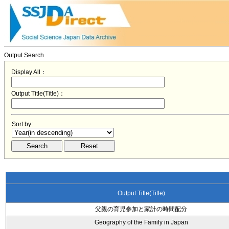
Output Search
Display All：
Output Title(Title)：
Sort by:
Output Title(Title)
父親の育児参加と家計の時間配分
Geography of the Family in Japan