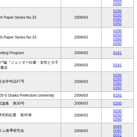
0350
0200
0250
ch Paper Series No.33
2006/03
0300
0350
0200
0250
ch Paper Series No.33
2006/03
0300
0350
eeting Program
2006/03
0191
ブ"編『ジェンダー白書－女性と少子
2006/03
0191
石書店
0200
0250
会学年誌47号
2006/03
0300
0350
5-5 Osaka Prefecture University
2006/03
0191
論集 第30号
2006/03
0250
0200
究科紀要 第45巻
2006/03
0250
0300
0089
ラム春季研究会
2006/03
0090
0091