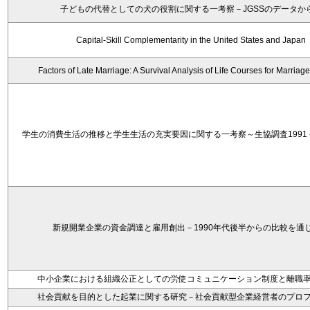
子どもの代替としての犬の役割に関する一考察－JGSSのデータか
Capital-Skill Complementarity in the United States and Japan
Factors of Late Marriage: A Survival Analysis of Life Courses for Marriag
学生の消費生活の推移と学生生活の充実要因に関する一考察～生協調査1991－
新規開業企業の資金調達と雇用創出－1990年代後半からの比較を通
中小企業における組織公正としての労使コミュニケーション制度と離職
社会貢献を目的とした起業に関する研究－社会貢献型企業経営者のプロ