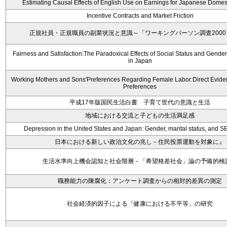
Estimating Causal Effects of English Use on Earnings for Japanese Domes
Incentive Contracts and Market Friction
正規社員・正規職員の副業状況と意識～「ワーキングパーソン調査200
Fairness and Satisfaction:The Paradoxical Effects of Social Status and Gender
in Japan
Working Mothers and Sons'Preferences Regarding Female Labor:Direct Evide
Preferences
平成17年版国民生活白書 子育て世代の意識と生活
地域における交流と子どもの生活満足感
Depression in the United States and Japan: Gender, marital status, and S
日本における新しい政治文化の兆し－住民投票運動を対象に』
生活水準向上機会認知と社会階層－「希望格差社会」論の予備的検
職務能力の陳腐化：アンケート調査からの相対的差異の測定
社会経済的因子による「健康における不平等」の研究