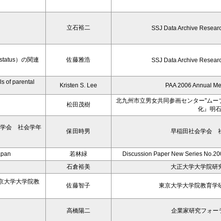
－
立石裕二
SSJ Data Archive Resear
tatus）の関連
佐藤雅浩
SSJ Data Archive Resear
s of parental
Kristen S. Lee
PAA 2006 Annual M
北九州市立男女共同参画センター"ムー
松田茂樹
化』明
会学会 社会学年
保田時男
早稲田社会学会 社
Japan
若林緑
Discussion Paper New Series No.200
石倉裕美
大正大学大学院研究
京大学大学院教
佐藤智子
東京大学大学院教育学研
高橋陽二
企業家研究フォー