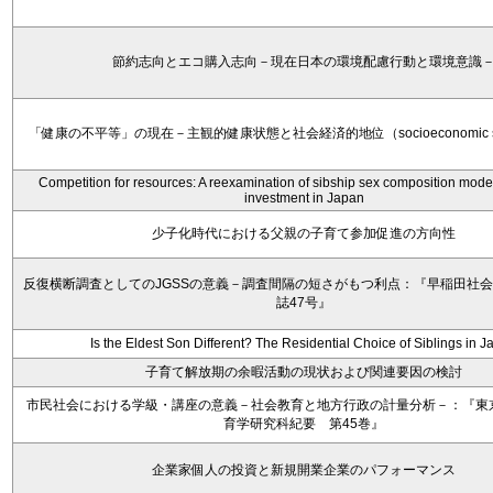
節約志向とエコ購入志向－現在日本の環境配慮行動と環境意識
「健康の不平等」の現在－主観的健康状態と社会経済的地位（socioeconomic s
Competition for resources: A reexamination of sibship sex composition model
investment in Japan
少子化時代における父親の子育て参加促進の方向性
反復横断調査としてのJGSSの意義－調査間隔の短さがもつ利点：『早稲田社
誌47号』
Is the Eldest Son Different? The Residential Choice of Siblings in 
子育て解放期の余暇活動の現状および関連要因の検討
市民社会における学級・講座の意義－社会教育と地方行政の計量分析－：『東
育学研究科紀要 第45巻』
企業家個人の投資と新規開業企業のパフォーマンス