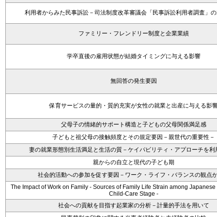
利用者からみた民事訴訟－司法制度改革審議会「民事訴訟利用者調査」の
ファミリー・フレンドリー制度と企業業績
学卒直後の雇用状態が結婚タイミングに与える影響
無回答の発生要因
保育サービスの量的・質的充実が女性の就業と出産に与える影
父母子の情緒的サポート構造と子どもの父母関係満足感
子どもと祖父母の接触頻度とその規定要因－親世代の重要性－
妻の就業形態別生活満足と生活の質－ケイパビリティ・アプローチを利
親からの自立と現代の子ども期
社会的活動への参加を促す要因－ワーク・ライフ・バランスの観点
The Impact of Work on Family - Sources of Family Life Strain among Japanes
Child-Care Stage -
社会への貢献を目指す起業家の分析－計量的手法を用いて