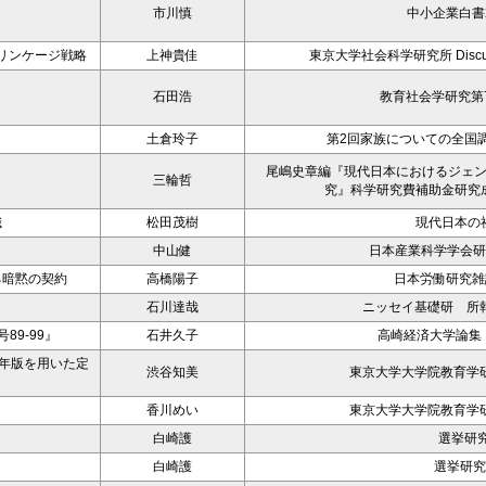
市川慎
中小企業白書2
リンケージ戦略
上神貴佳
東京大学社会科学研究所 Discussion
石田浩
教育社会学研究第7
土倉玲子
第2回家族についての全国
尾嶋史章編『現代日本におけるジェ
三輪哲
究』科学研究費補助金研究
識
松田茂樹
現代日本の
中山健
日本産業科学学会研
る暗黙の契約
高橋陽子
日本労働研究雑誌 
石川達哉
ニッセイ基礎研 所報 2
9-99』
石井久子
高崎経済大学論集 
5年版を用いた定
渋谷知美
東京大学大学院教育学研
－
香川めい
東京大学大学院教育学研
－
白崎護
選挙研究
－
白崎護
選挙研究