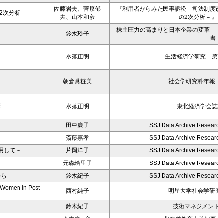
佐藤岩夫、菅原郁
『利用者からみた民事訴訟－司法制度
2次分析－
夫、山本和彦
の2次分析－
株主圧力の高まりと日本企業の変革 
鈴木玲子
書
水落正明
生活経済学研究 第2
朝倉眞粧美
社会学研究科年報 2
響
水落正明
東北経済学会誌2
田中慶子
SSJ Data Archive Resear
斎藤嘉孝
SSJ Data Archive Resear
用して－
片岡洋子
SSJ Data Archive Resear
元森絵里子
SSJ Data Archive Resear
から－
鈴木紀子
SSJ Data Archive Resear
e Women in Post
西村純子
明星大学社会学研究
鈴木紀子
技術マネジメン