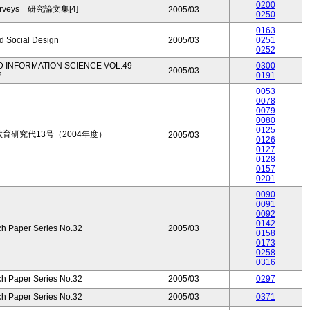
0200
Surveys 研究論文集[4]
2005/03
0250
0163
d Social Design
2005/03
0251
0252
 INFORMATION SCIENCE VOL.49
0300
2005/03
2
0191
0053
0078
0079
0080
0125
研究代13号（2004年度）
2005/03
0126
0127
0128
0157
0201
0090
0091
0092
0142
ch Paper Series No.32
2005/03
0158
0173
0258
0316
ch Paper Series No.32
2005/03
0297
ch Paper Series No.32
2005/03
0371