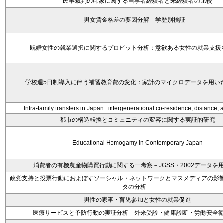
民事裁判の印象に関する当事者経験者と未経験者の比較
男女賃金格差の要因分解－学歴別検証－
既婚女性の就業選択に関するプロビット分析：意欲ある女性の就業支援
学校週5日制導入に伴う補習教育費の変化：家計のマイクロデータを用い
Intra-family transfers in Japan : intergenerational co-residence, distance, 
都市の構造転換とコミュニティの変容に関する実証的研究
Educational Homogamy in Contemporary Japan
消費者の有機農産物購買行動に関する一考察－JGSS・2002データを
政党支持と投票行動におよぼすソーシャル・ネットワークとマスメディアの影響－
タの分析－
男性の家事・育児参加と女性の就業促進
医療サービスと予防行動の実証分析－外来受診・健康診断・労働安全