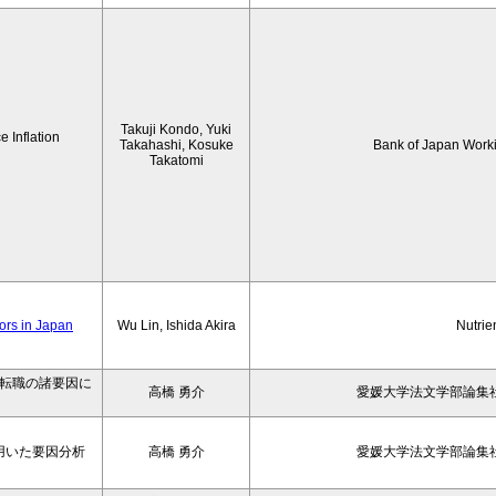
Takuji Kondo, Yuki
 Inflation
Takahashi, Kosuke
Bank of Japan Work
Takatomi
iors in Japan
Wu Lin, Ishida Akira
Nutrie
の転職の諸要因に
高橋 勇介
愛媛大学法文学部論集社
用いた要因分析
高橋 勇介
愛媛大学法文学部論集社