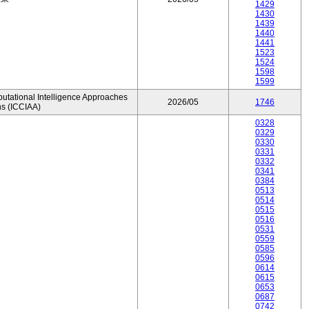
1429
1430
1439
1440
1441
1523
1524
1598
1599
utational Intelligence Approaches
2026/05
1746
ns (ICCIAA)
0328
0329
0330
0331
0332
0341
0384
0513
0514
0515
0516
0531
0559
0585
0596
0614
0615
0653
0687
0742