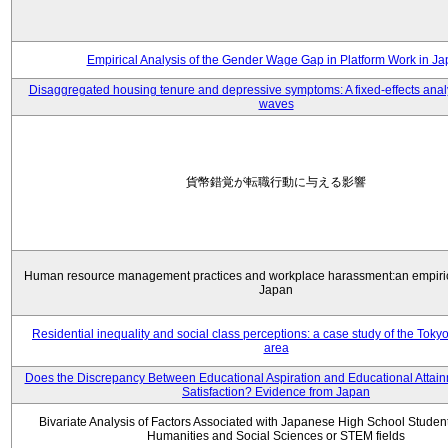
Empirical Analysis of the Gender Wage Gap in Platform Work in J
Disaggregated housing tenure and depressive symptoms: A fixed-effects anal
waves
貨幣錯覚が転職行動に与える影響
Human resource management practices and workplace harassment:an empiric
Japan
Residential inequality and social class perceptions: a case study of the Toky
area
Does the Discrepancy Between Educational Aspiration and Educational Attainm
Satisfaction? Evidence from Japan
Bivariate Analysis of Factors Associated with Japanese High School Student
Humanities and Social Sciences or STEM fields