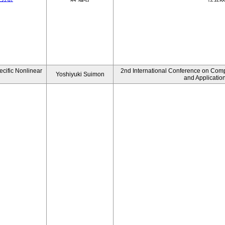
ecific Nonlinear
2nd International Conference on Comp
Yoshiyuki Suimon
and Applicatio