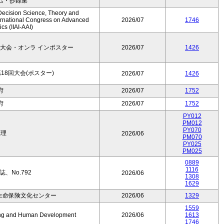
ム・抄録集
Decision Science, Theory and
ernational Congress on Advanced
2026/07
1746
cs (IIAI-AAI)
大会・オンラ インポスター
2026/07
1426
8回大会(ポスター)
2026/07
1426
府
2026/07
1752
府
2026/07
1752
PY012
PM012
PY070
数理
2026/06
PM070
PY025
PM025
0889
1116
、No.792
2026/06
1308
1629
生命保険文化センター
2026/06
1329
1559
Aging and Human Development
2026/06
1613
1746