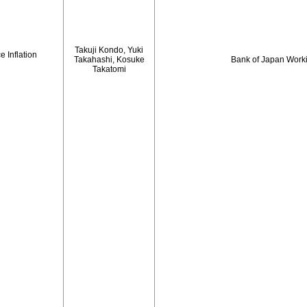
Takuji Kondo, Yuki
 Inflation
Takahashi, Kosuke
Bank of Japan Work
Takatomi