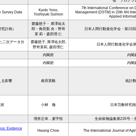
会 プログラ
7th International Conference on 
Kyoto Yono,
ce Survey Data
Management (DSTM) in 20th IIAI Int
Yoshiyuki Suimon
Applied Informati
齋藤慈子・ 厚澤祐太
研究計画）
郎・角田梨 央・野嵜
日本人間行動進化学会・第15回
茉 莉・森田理 仁
た二次データ分
齋藤慈子, 厚澤祐太郎,
日本人間行動進化学会第1
野嵜茉莉, 森田理仁
内閣府
内閣
内閣府
内閣
える影響
眞田英毅
統計
現状
小林 徹
日本労働研究雑誌
増井正幸，麦宇恒
生命保険論集第235号・
ness: Evidence
Hwang Choe
The International Journal of 