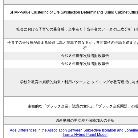
SHAP-Value Clustering of Life Satisfaction Determinants Using Cabinet Offi
社会における子育ての受容感：当事者と非当事者のデータ の二次分析（
子育ての受容感が高まる経路は親と非親で異なるか：共同繁殖の理論を踏まえ
析
令和８年度年次経済財政報告
令和８年度年次経済財政報告
学校外教育の累積的効果：利用パターンと タイミングが教育達成に与
主観的な「ブラック企業」認識の変化と「ブラック企業問題」の
遺産動機の男女差と保険加入の分析
Age Differences in the Association Between Subjective Isolation and Loneli
from a Hybrid Panel Model