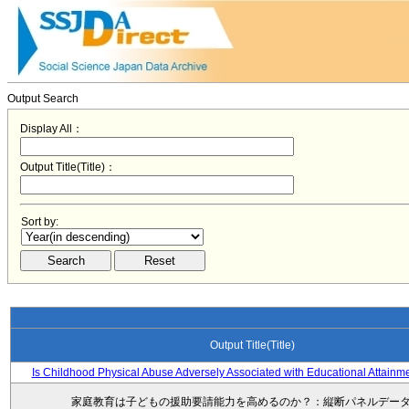
Output Search
Display All：
Output Title(Title)：
Sort by:
Output Title(Title)
Is Childhood Physical Abuse Adversely Associated with Educational Attainm
家庭教育は子どもの援助要請能力を高めるのか？：縦断パネルデー