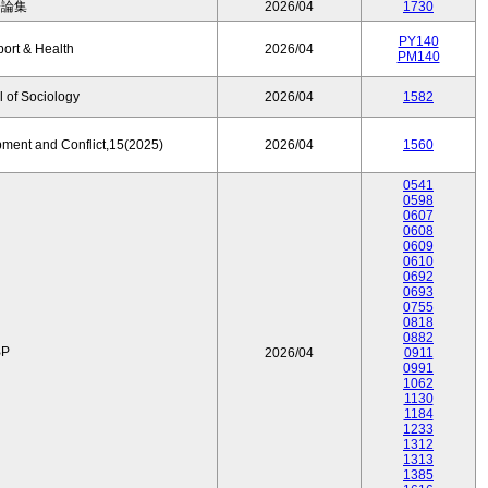
済論集
2026/04
1730
PY140
port & Health
2026/04
PM140
 of Sociology
2026/04
1582
pment and Conflict,15(2025)
2026/04
1560
0541
0598
0607
0608
0609
0610
0692
0693
0755
0818
0882
P
2026/04
0911
0991
1062
1130
1184
1233
1312
1313
1385