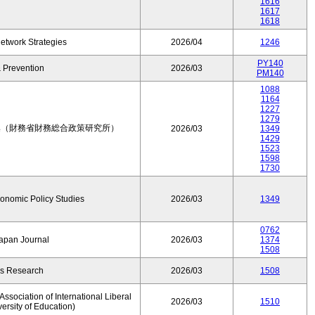
1616
1617
1618
etwork Strategies
2026/04
1246
PY140
 Prevention
2026/03
PM140
1088
1164
1227
1279
集（財務省財務総合政策研究所）
2026/03
1349
1429
1523
1598
1730
conomic Policy Studies
2026/03
1349
0762
Japan Journal
2026/03
1374
1508
rs Research
2026/03
1508
ssociation of International Liberal
2026/03
1510
versity of Education)