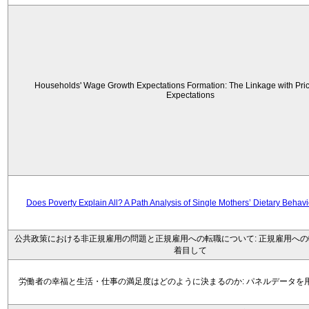
Households' Wage Growth Expectations Formation: The Linkage with Price
Expectations
Does Poverty Explain All? A Path Analysis of Single Mothers’ Dietary Behav
公共政策における非正規雇用の問題と正規雇用への転職について: 正規雇用へ
着目して
労働者の幸福と生活・仕事の満足度はどのように決まるのか: パネルデータを