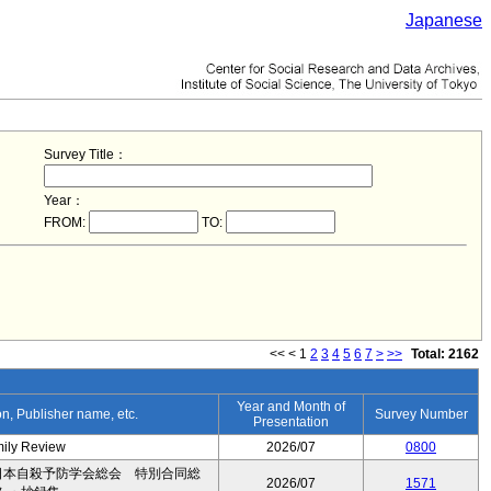
Japanese
Survey Title：
Year：
FROM:
TO:
<<
<
1
2
3
4
5
6
7
>
>>
Total: 2162
Year and Month of
ion, Publisher name, etc.
Survey Number
Presentation
mily Review
2026/07
0800
日本自殺予防学会総会 特別合同総
2026/07
1571