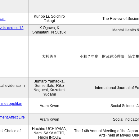
Kunbo Li, Soichiro
apan
The Review of Socion
Takagi
ysis across 13
K Ogawa, K
Mental Health &
Shimatani, N Suzuki
大杉勇喜
令和７年度 財政経済理論 論文
Juntaro Yamaoka,
al evidence in
Sumie Sato, Riko
International Journal of E
Noguchi, Kazufumi
Yugami
o metropolitan
Aram Kwon
Social Science 
ent Affect Life
Aram Kwon
Social Indicato
Hachiro UCHIYAMA,
s’ Choice of
The 14th Annual Meeting of the Japan A
Nami SAKAMOTO,
Arts (held at Miyagi Uni
Hiroki INOUE