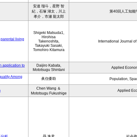
安達 瑠斗，星野 智
紀，石塚 湖太，川上
第40回人工知能
孝介，市瀬 龍太郎
Shigeki Matsuda1,
Hirohisa
parental living
Takenoshita,
International Journal o
Takayuki Sasaki,
Tomohiro Kitamura
 application to
Daijiro Kabata,
Applied Econom
Mototsugu Shintani
quality Among
眞住優助
Population, Spa
Chen Wang ＆
n
Applied Ec
Mototsugu Fukushige
証分析
聶 逸君
社会