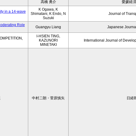
高橋 勇介
愛媛経
K Ogawa, K
ity in a 14-wave
Shimatani, K Endo, N
Journal of Trans
Suzuki
Moderating Role
Guangyu Liang
Japanese Journal
I-HSIEN TING,
OMPETITION,
KAZUNORI
International Journal of Develo
MINETAKI
題
中村二朗・菅原慎矢
日経B