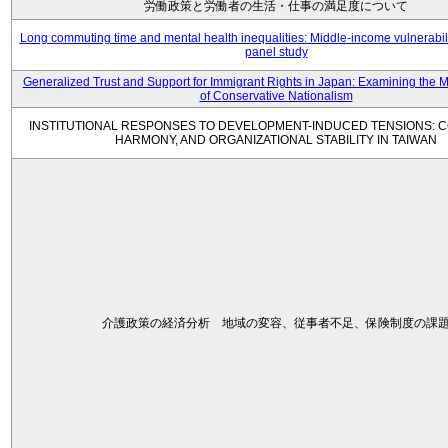
労働政策と労働者の生活・仕事の満足度について
Long commuting time and mental health inequalities: Middle-income vulnerabil
panel study
Generalized Trust and Support for Immigrant Rights in Japan: Examining the 
of Conservative Nationalism
INSTITUTIONAL RESPONSES TO DEVELOPMENT-INDUCED TENSIONS: C
HARMONY, AND ORGANIZATIONAL STABILITY IN TAIWAN
介護政策の経済分析 地域の変容、従事者不足、保険制度の課