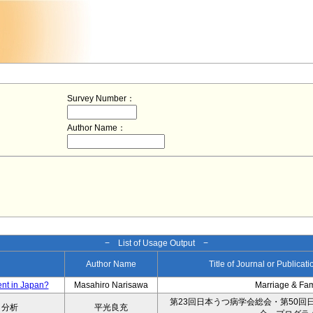
Survey Number：
Author Name：
− List of Usage Output −
Author Name
Title of Journal or Publicat
ent in Japan?
Masahiro Narisawa
Marriage & Fa
第23回日本うつ病学会総会・第50回
タ分析
平光良充