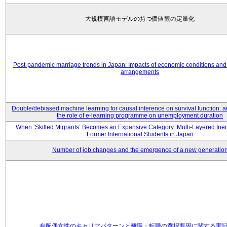
大規模言語モデルの持つ価値観の定量化
Post-pandemic marriage trends in Japan: Impacts of economic conditions and 
arrangements
Double/debiased machine learning for causal inference on survival function: an
the role of e-learning programme on unemployment duration
When ‘Skilled Migrants’ Becomes an Expansive Category: Multi-Layered Ine
Former International Students in Japan
Number of job changes and the emergence of a new generatio
有配偶女性のキャリアパターンと離職・転職の選択要因に関する実