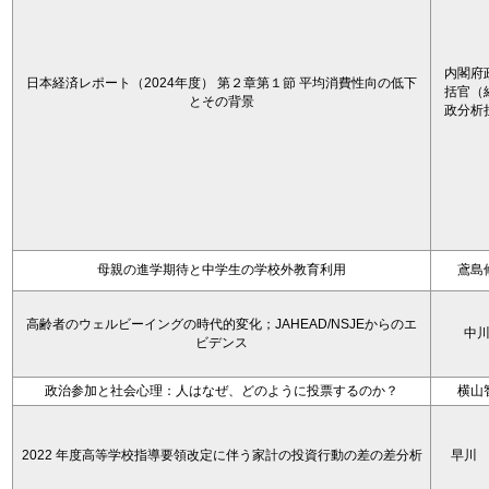
内閣府
日本経済レポート（2024年度） 第２章第１節 平均消費性向の低下
括官（
とその背景
政分析
母親の進学期待と中学生の学校外教育利用
鳶島
高齢者のウェルビーイングの時代的変化；JAHEAD/NSJEからのエ
中
ビデンス
政治参加と社会心理：人はなぜ、どのように投票するのか？
横山
2022 年度高等学校指導要領改定に伴う家計の投資行動の差の差分析
早川