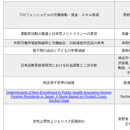
プロフェッショナルの労働移動・賃金・スキル形成
西
運動部活動の隆盛と日本型メリトクラシーの変容
加藤
外部労働市場規制緩和と労働組合：日経連批判言説の再考
本田
親子間の会話と子どもの学業成績
鳶島
神吉宇
沢拓敬
日本語教育政策研究における社会調査と二次分析
剛裕、
戦災母子世帯の戦後
渡
Determinants of Non-Enrollment in Public Health Insurance Among
Foreign Residents in Japan: A Study Based on Pooled Cross-
Yuche
Section Data
茶野努
女性は男性よりもリスク回避的か
正