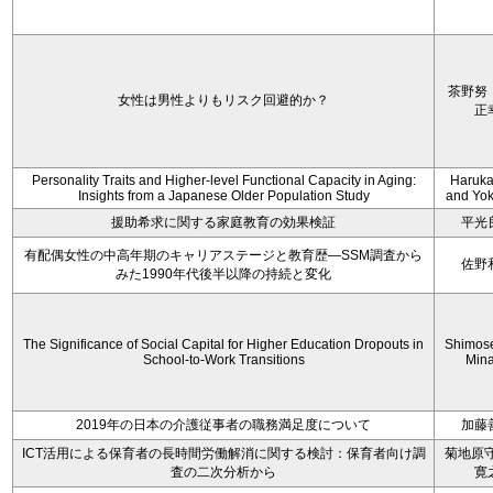
茶野努
女性は男性よりもリスク回避的か？
正
Personality Traits and Higher-level Functional Capacity in Aging:
Haruka 
Insights from a Japanese Older Population Study
and Yoko
援助希求に関する家庭教育の効果検証
平光
有配偶女性の中高年期のキャリアステージと教育歴―SSM調査から
佐野
みた1990年代後半以降の持続と変化
The Significance of Social Capital for Higher Education Dropouts in
Shimos
School-to-Work Transitions
Min
2019年の日本の介護従事者の職務満足度について
加藤
ICT活用による保育者の長時間労働解消に関する検討：保育者向け調
菊地原守
査の二次分析から
寛