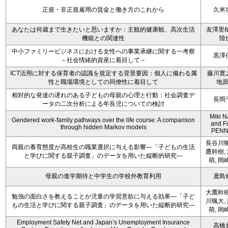
正規・非正規雇用の賃金と働き方のこれから
久米
あなたは何歳まで生きたいと思いますか：主観的健康観、高次生活
友澤里穂
機能との関連性
陸
中小ファミリービジネスにおける女性への事業承継に関する一考察
黒澤
－社会情緒的資産に着目して－
ICT活用に対する保育者の認識を規定する背景要因：個人に備わる属
藤川寛
性と職場環境としての同僚性に着目して
地
相対的な発達の遅れのある子どもの母親の心理と行動：社会調査デ
長岡
ータの二次分析による年長児についての検討
Miki 
Gendered work-family pathways over the life course: A comparison
and F
through hidden Markov models
PENN
長谷川颯
両親の養育態度が高校生の職業選択に与える影響―「子どもの生活
鷹幹樹,
と学びに関する親子調査」のデータを用いた縦断的研究―
萌, 岡
母親の進学期待と中学生の学校外教育利用
鳶島
大鷹幹樹
勉強の面白さを教えることが児童の学習意欲に与える効果―「子ど
川颯大,
もの生活と学びに関する親子調査」のデータを用いた縦断的研究―
萌, 岡
Employment Safety Net and Japan’s Unemployment Insurance
高橋