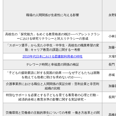
職場の人間関係が生産性に与える影響
永野
高校生の「探究能力」をめぐる教育格差の検討──ペアレントクラシ
小林
ーにおける研究リテラシーと対人リテラシーの形成
「スポーツ選手」から見た小学生・中学生・高校生の職業希望の変
加藤
動 : キャリア教育の課題に関する一考察
2010年代日本における図書館利用者の特性
大場
テレワーク時間と幸福度の関係の検証
長門
「子どもの援助要請に対する貧困の効果 ――なぜ子どもたちは困難
赤城
を抱えても他者に助けを求めないのか――」
介護事業所における職位と人間関係の実証分析：営利企業と非営利
加藤
組織の比較
特別なサポートを必要とする子どもを育てる養育者の心理と行動－
長岡
経済的余裕と教育水準の影響に関する実証研究－
労働環境と労働者の主観的厚生についての考察 －働き方改革との関
高橋