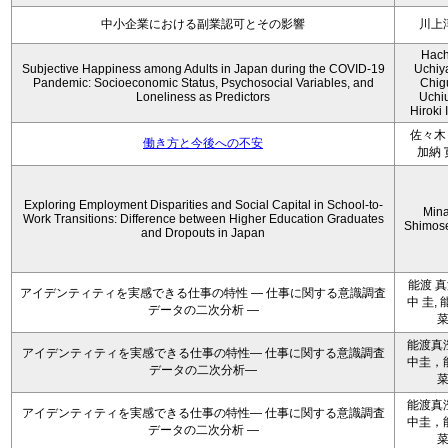
中小企業における副業認可とその影響
川上
Hach
Subjective Happiness among Adults in Japan during the COVID-19
Uchiy
Pandemic: Socioeconomic Status, Psychosocial Variables, and
Chig
Loneliness as Predictors
Uchi
Hiroki 
佐々木 
働き方と今後への不安
加納 
Exploring Employment Disparities and Social Capital in School-to-
Min
Work Transitions: Difference between Higher Education Graduates
Shimos
and Dropouts in Japan
能渡 真
アイデンティティを実感できる仕事の特性 ― 仕事に関する意識調査
中 圭, 
データの二次分析 ―
能渡真
アイデンティティを実感できる仕事の特性― 仕事に関する意識調査
中圭，
データの二次分析―
能渡真
アイデンティティを実感できる仕事の特性― 仕事に関する意識調査
中圭，
データの二次分析 ―