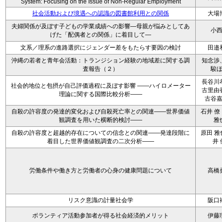
System: Focusing on the Issue of Non-Regular Employment
社会活動および境遇への認識の図書館利用との関係
大場
夫婦関係が及ぼす子どもの学業成績への影響―母親が悩みとしてあ
小
げた「配偶者との関係」に着目して―
文系／理系の進路選択にジェンダー差をもたらす要因の検討
田邉
沖縄の若者と青年会活動：トランジション経験の地域差に関する調
知念渉
査報告（２）
駿
長谷川
社会的地位と包摂が自己評価過程に及ぼす影響 ――ハイロメーター
古里由
理論に関する国際比較分析――
古谷
自殺の許容度の発達的変化および自殺死亡率との関連――世界価値
石井 僚
観調査を用いた横断的検討――
雅
自殺の許容度と超越的存在についての信念との関連――発達段階に
原田 雅
着目した世界価値観調査の二次分析――
井 
労働条件や働き方と労働者の心身の健康問題について
高橋
リスク意識の計量社会学
阪口
ボランティア活動参加者が得る社会経済的メリット
伊藤