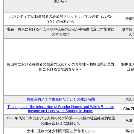
係から－
ボランティア活動参加者の経済的メリット：パネル調査（JLPS-
伊藤
YM）の分析から
現在・将来における不安事項や現在の状況が幸福度に及ぼす影響に
蔵本綾
関する検討
久
農山村における移住者の創業の現状とその可能性－和歌山県紀美野
阪井 加
町における実態調査から－
田 
再生産的／非再生産的な子どもの生活時間
大久
The Impact of the Interaction of Gender Norms and Wife’s Relative
Chu Z
Income on Housework Sharing in Japan
1990年代の日本における夫婦の勢力関係――夫婦の社会経済的地位
永瀬
の組み合わせに注目して
土地・建物の過少利用問題と所有権モデル
高村