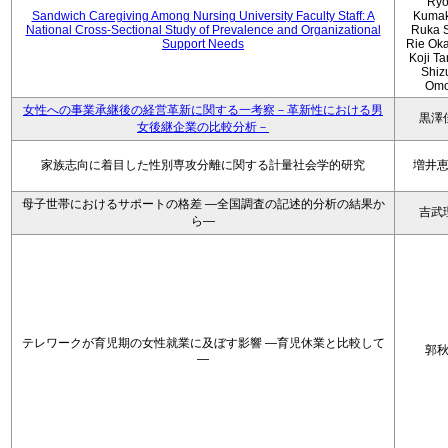
Ryo
Sandwich Caregiving Among Nursing University Faculty Staff: A
Kumak
National Cross-Sectional Study of Prevalence and Organizational
Ruka S
Support Needs
Rie Ok
Koji T
Shiz
Omo
女性への事業承継後の経営革新に関する一考察－革新性における男
黒澤
女後継企業の比較分析－
家族志向に着目した性別専攻分離に関する計量社会学的研究
増井
母子世帯におけるサポートの格差 ―全国調査の記述的分析の結果か
吉武
ら―
テレワークが育児期の女性就業に及ぼす影響 ―育児休業と比較して
郭
―