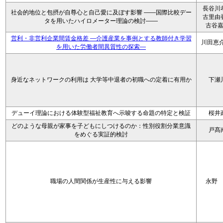
長谷川
社会的地位と包摂が自尊心と自己愛に及ぼす影響 ――国際比較デー
古里由
タを用いたハイロメーター理論の検討――
古谷
営利・非営利企業間賃金格差 ―介護産業を事例とする教師付き学習
川田恵介
を用いた労働者間異質性の探索―
身近なネットワークの利用は 大学等中退者の初職への定着に有用か
下瀬
デューイ理論における体験型福祉教育へ示唆する命題の特定と検証
桜井
どのような母親が家事を子どもにしつけるのか：性別役割分業意識
戸髙
をめぐる実証的検討
職場の人間関係が生産性に与える影響
永野