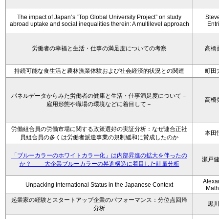
The impact of Japan’s “Top Global University Project” on study
Stev
abroad uptake and social inequalities therein: A multilevel approach
Entr
労働者の幸福と生活・仕事の満足度についての考察
高橋
持続可能な食生活と農林漁業体験および社会経済的状況との関連
町田
パネルデータからみた労働者の健康と生活・仕事満足度について－
高橋
雇用形態や職場の環境などに着目して－
労働組合員の労働市場に関する政策選好の実証分析：なぜ連合正社
本田
員組合員の多くは労働者派遣事業の規制緩和に賛成したのか
「ブルーカラーのホワイトカラー化」は内部昇進の拡大を伴ったの
瀬戸
か？ ――大企業ブルーカラーの昇進構造に着目した計量分析
Alexa
Unpacking International Status in the Japanese Context
Math
起業家の経験とスタートアップ企業のパフォーマンス：分位点回帰
黒
分析