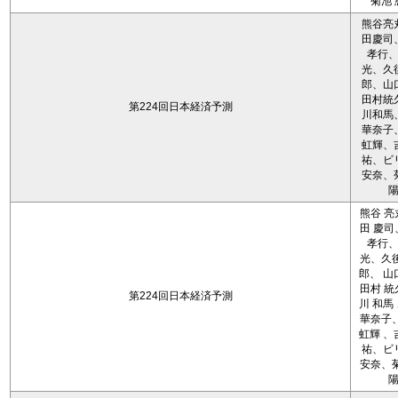
菊池 
熊谷亮
田慶司
孝行
光、久
郎、山
田村統
第224回日本経済予測
川和馬
華奈子
虹輝、
祐、ビ
安奈、
熊谷 亮
田 慶司
孝行
光、久後
郎、 山
田村 統
第224回日本経済予測
川 和馬
華奈子、
虹輝 、
祐、ビ
安奈、菊