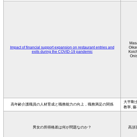
Mas
Impact of financial support expansion on restaurant entries and
Oika
exits during the COVID-19 pandemic
Koic
Oni
大平剛士
高年齢介護職員の人材育成と職務能力の向上，職務満足の関係
教寧, 
男女の所得格差は何が問題なのか？
高須