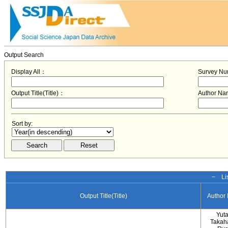
Output Search
Display All：
Survey N
Output Title(Title)：
Author N
Sort by:
− Lis
Output Title(Title)
Author
Yut
Takah