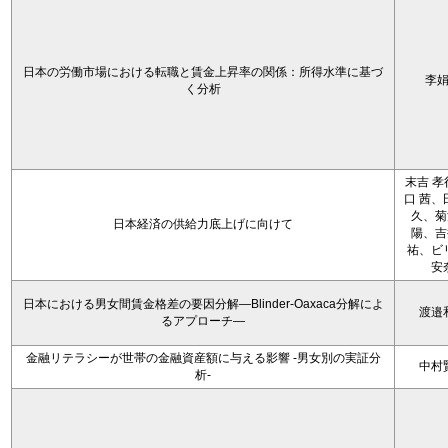
日本の労働市場における転職と賃金上昇率の関係：所得水準に基づ
李
く分析
末吉 孝
口 茜、
久、菊
日本経済の供給力底上げに向けて
陽、吉
祐、ビ
安
日本における男女間賃金格差の要因分解―Blinder-Oaxaca分解によ
渡邉
るアプローチ―
金融リテラシーが世帯の金融資産額に与える影響 -男女別の実証分
中村
析-