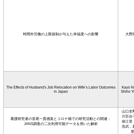
時間外労働の上限規制が与えた幸福度への影響
大野
The Effects of Husband's Job Relocation on Wife’s Labor Outcomes
Kayo N
in Japan
Shiho 
山口史
川百合
看護研究者の首尾一貫感覚とコロナ禍での研究活動との関連：
保江里
JANS調査の二次利用可能データを用いた解析
浩武，