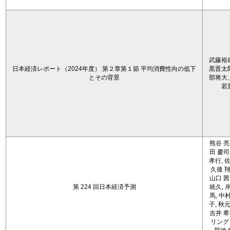
武藤裕
日本経済レポート（2024年度） 第２章第１節 平均消費性向の低下
黒晋太
とその背景
部将大
若
熊谷 亮
田 慶司
孝行, 佐
久後 翔
山口 茜
第 224 回日本経済予測
統久, 
馬, 中
子, 秋元
吉井 希
リング 