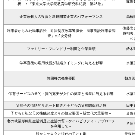
佐藤
析－：『東京大学大学院教育学研究科紀要 第45巻』
企業家個人の投資と新規開業企業のパフォーマンス
高橋
佐藤岩
利用者からみた民事訴訟－司法制度改革審議会「民事訴訟利用者調
原郁夫
査」の2次分析－
和
ファミリー・フレンドリー制度と企業業績
鈴木
学卒直後の雇用状態が結婚タイミングに与える影響
水落
無回答の発生要因
朝倉
保育サービスの量的・質的充実が女性の就業と出産に与える影響
水落
父母子の情緒的サポート構造と子どもの父母関係満足感
田中
子どもと祖父母の接触頻度とその規定要因－親世代の重要性－
斎藤
妻の就業形態別生活満足と生活の質－ケイパビリティ・アプローチ
片岡
を利用して－
親からの自立と現代の子ども期
元森