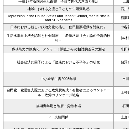
平成17年版国民生活白書 子育て世代の意識と生活
広
地域における交流と子どもの生活満足感
石川
Depression in the United States and Japan: Gender, marital status,
稲葉
and SES patterns
日本における新しい政治文化の兆し－住民投票運動を対象に』
中谷
生活水準向上機会認知と社会階層－「希望格差社会」論の予備的検
神林
討－
職務能力の陳腐化：アンケート調査からの相対的差異の測定
米田
社会経済的因子による「健康における不平等」の研究
藤澤
中小企業白書2005年版
市
自民党一党優位支配における政党脱編成：有権者によるコントロー
上神
ル，政党のリンケージ戦略
後期青年期と階層・労働市場
石
7 夫婦関係
土倉