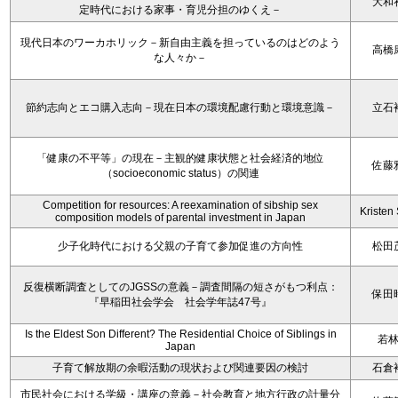
大和
定時代における家事・育児分担のゆくえ－
現代日本のワーカホリック－新自由主義を担っているのはどのよう
高橋
な人々か－
節約志向とエコ購入志向－現在日本の環境配慮行動と環境意識－
立石
「健康の不平等」の現在－主観的健康状態と社会経済的地位
佐藤
（socioeconomic status）の関連
Competition for resources: A reexamination of sibship sex
Kristen 
composition models of parental investment in Japan
少子化時代における父親の子育て参加促進の方向性
松田
反復横断調査としてのJGSSの意義－調査間隔の短さがもつ利点：
保田
『早稲田社会学会 社会学年誌47号』
Is the Eldest Son Different? The Residential Choice of Siblings in
若
Japan
子育て解放期の余暇活動の現状および関連要因の検討
石倉
市民社会における学級・講座の意義－社会教育と地方行政の計量分