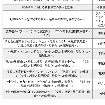
民事紛争における和解成立の要因と効果
今在
ラスコ
ストロ
起業時の借入を決定する要因－起業家の性差は存在するか－
スティ
松繁
開業後のパフォーマンスの決定要因：『2004年版新規開業白書91-
本庄
112』
子どもに家事をさせるということ－母親ともう1つの教育的態度－：
品田
『女性の就業と親子関係－母親たちの階層戦略－』
「非教育ママ」たちの所在：『女性の就業と親子関係－母親たちの
本田
階層戦略－』
家族の教育戦略と母親の就労－進学塾通塾時間を中心に－：『女性
平尾
の就業と親子関係－母親たちの階層戦略－』
父親の養育行動と子どものディストレス－「教育する父」の検証
石川
－：『女性の就業と親子関係－母親たちの階層戦略－』
小中学生の努力と目標－社会的選抜以前の親の影響力－：『女性の
卯月
就業と親子関係－母親たちの階層戦略－』
女性の就業年数に及ぼす地域の条件：『女性の就業と親子関係－母
小倉
親たちの階層戦略－』