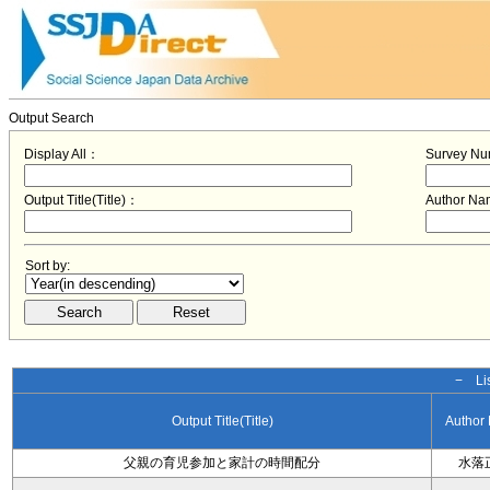
Output Search
Display All：
Survey N
Output Title(Title)：
Author N
Sort by:
− Lis
Output Title(Title)
Author
父親の育児参加と家計の時間配分
水落