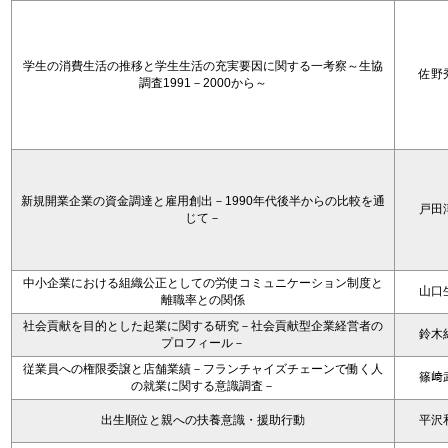
学生の消費生活の推移と学生生活の充実要因に関する一考察～生協
佐野
調査1991－2000から～
新規開業企業の資金調達と雇用創出－1990年代後半からの比較を通
戸田
じて－
中小企業における組織公正としての労使コミュニケーション制度と
山口
離職率との関係
社会貢献を目的とした起業に関する研究－社会貢献型企業経営者の
鈴木
プロフィール－
従業員への権限委譲と店舗業績－フランチャイズチェーンで働く人
篠﨑
の就業に関する意識調査－
出生順位と親への扶養意識・援助行動
平沢