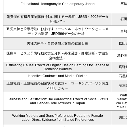
三
Educational Homogamy in Contemporary Japan
消費者の有機農産物購買行動に関する一考察－JGSS・2002データ
石
を用いて－
政党支持と投票行動におよぼすソーシャル・ネットワークとマスメ
白
ディアの影響－JEDS96データの分析－
男性の家事・育児参加と女性の就業促進
松田
医療サービスと予防行動の実証分析－外来受診・健康診断・労働安
澤野
全衛生法－
Estimating Causal Effects of English Use on Earnings for Japanese
鹿野
Domestic Workers
Incentive Contracts and Market Friction
石黒
正規社員・正規職員の副業状況と意識～「ワーキングパーソン調査
藤本
2000」から～
Wat
Fairness and Satisfaction:The Paradoxical Effects of Social Status
Nakaz
and Gender-Role Attitudes in Japan
Mio Ha
Yuka 
Working Mothers and Sons'Preferences Regarding Female
川口
Labor:Direct Evidence from Stated Preferences