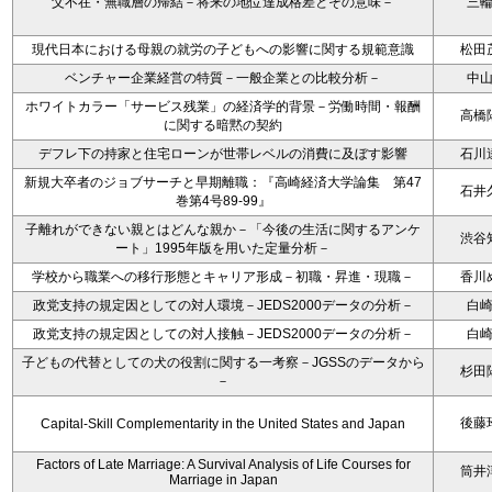
父不在・無職層の帰結－将来の地位達成格差とその意味－
三
現代日本における母親の就労の子どもへの影響に関する規範意識
松田
ベンチャー企業経営の特質－一般企業との比較分析－
中
ホワイトカラー「サービス残業」の経済学的背景－労働時間・報酬
高橋
に関する暗黙の契約
デフレ下の持家と住宅ローンが世帯レベルの消費に及ぼす影響
石川
新規大卒者のジョブサーチと早期離職：『高崎経済大学論集 第47
石井
巻第4号89-99』
子離れができない親とはどんな親か－「今後の生活に関するアンケ
渋谷
ート」1995年版を用いた定量分析－
学校から職業への移行形態とキャリア形成－初職・昇進・現職－
香川
政党支持の規定因としての対人環境－JEDS2000データの分析－
白
政党支持の規定因としての対人接触－JEDS2000データの分析－
白
子どもの代替としての犬の役割に関する一考察－JGSSのデータから
杉田
－
後藤
Capital-Skill Complementarity in the United States and Japan
Factors of Late Marriage: A Survival Analysis of Life Courses for
筒井
Marriage in Japan