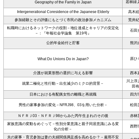
若林緑,
Geography of the Family in Japan
Intergenerational Coresidence of the Japanese Elderly
高木
参加経験とその評価にもとづく市民の政治参加メカニズム
荒井
転職時におけるネットワークの役割－地位達成とキャリアの安定化
石田
－：『年報社会学論集 第19号』
公的年金給付と貯蓄
熊沢
原ひ
What Do Unions Do in Japan?
介護が就業形態の選択に与える影響
西本
川上淳
就業二極化と性行動－出生減少のミクロ的背景－
田
日本における有配偶女性の離職と再就職
四方
男性の家事参加の変化－NFRJ98、03を用いた分析－
松田
ＮＦＲＪ03・ＮＦＲＪ98からみた丙午生まれのその後
赤林
家族意識の変動をめぐって－性別分業意識と親子同居意識にみる変
西野
化の分析－
夫の家事・育児参加は妻の夫婦関係満足感を高めるか？－雇用不安