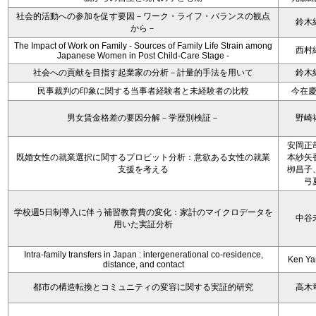
社会的活動への参加を促す要因－ワーク・ライフ・バランスの観点
鈴木
から－
The Impact of Work on Family - Sources of Family Life Strain among
西村
Japanese Women in Post Child-Care Stage -
社会への貢献を目指す起業家の分析－計量的手法を用いて
鈴木
民事裁判の印象に関する当事者経験者と未経験者の比較
今在
男女賃金格差の要因分解－学歴別検証－
野崎
安岡正
既婚女性の就業選択に関するプロビット分析：意欲ある女性の就業
本紗矢
支援を考える
栁昌子
弓
学校週5日制導入に伴う補習教育費の変化：家計のマイクロデータを
中谷
用いた実証分析
Intra-family transfers in Japan : intergenerational co-residence,
Ken Y
distance, and contact
都市の構造転換とコミュニティの変容に関する実証的研究
高木