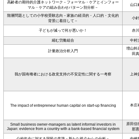
高齢者の期待的介護ネットワーク－フォーマル・ケアとインフォー
山口
マル・ケアの組み合わせパターン別分析－
階層問題としての小学校受験志向－家族の経済的・人口的・文化的
小
背景に着目して－
子どもが減って何が悪いか！
赤
縮む労働組合
中村
増山幹
計量政治分析入門
田
我が国有権者における政党支持の不安定性に関する一考察
上神
本庄
The impact of entrepreneur human capital on start-up financing
原田信
Small business owner-managers as latent informal investors in
Japan: evidence from a country with a bank-based financial system
那
公的年金に対する国民の意識－新たな視点からの分析－
中嶋