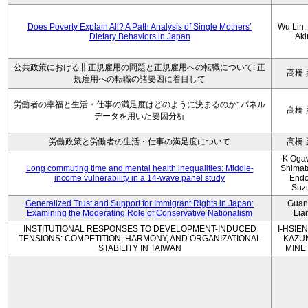
Does Poverty Explain All? A Path Analysis of Single Mothers’
Wu Lin, 
Dietary Behaviors in Japan
Aki
公共政策における非正規雇用の問題と正規雇用への転職について: 正
高橋 
規雇用への転職の諸要因に着目して
労働者の幸福と生活・仕事の満足度はどのように決まるのか: パネル
高橋 
データを用いた要因分析
労働政策と労働者の生活・仕事の満足度について
高橋 
K Oga
Long commuting time and mental health inequalities: Middle-
Shimat
income vulnerability in a 14-wave panel study
Endo
Suz
Generalized Trust and Support for Immigrant Rights in Japan:
Guan
Examining the Moderating Role of Conservative Nationalism
Lia
INSTITUTIONAL RESPONSES TO DEVELOPMENT-INDUCED
I-HSIEN
TENSIONS: COMPETITION, HARMONY, AND ORGANIZATIONAL
KAZU
STABILITY IN TAIWAN
MINE