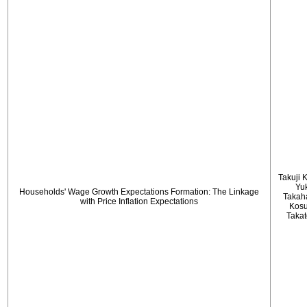
Takuji 
Yu
Households' Wage Growth Expectations Formation: The Linkage
Takah
with Price Inflation Expectations
Kos
Taka