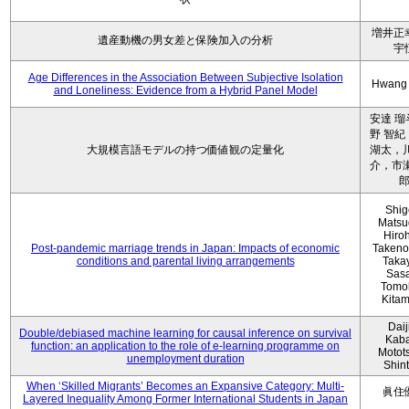
増井正
遺産動機の男女差と保険加入の分析
宇
Age Differences in the Association Between Subjective Isolation
Hwang
and Loneliness: Evidence from a Hybrid Panel Model
安達 瑠
野 智紀
大規模言語モデルの持つ価値観の定量化
湖太，川
介，市瀬
Shig
Matsu
Hiro
Post-pandemic marriage trends in Japan: Impacts of economic
Takeno
conditions and parental living arrangements
Taka
Sasa
Tomo
Kita
Daij
Double/debiased machine learning for causal inference on survival
Kaba
function: an application to the role of e-learning programme on
Motot
unemployment duration
Shin
When ‘Skilled Migrants’ Becomes an Expansive Category: Multi-
眞住
Layered Inequality Among Former International Students in Japan