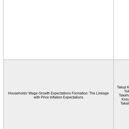
Takuji 
Yu
Households' Wage Growth Expectations Formation: The Linkage
Takah
with Price Inflation Expectations
Kos
Taka