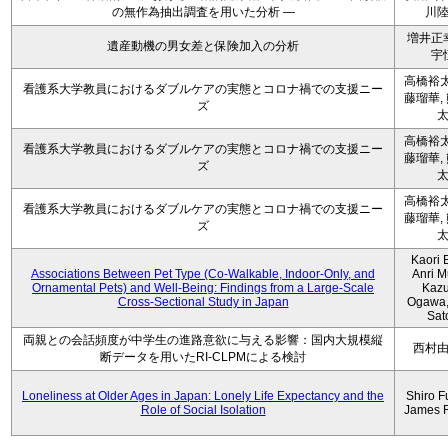
の無作為抽出調査を用いた分析 ―
川
増井正
遺産動機の男女差と保険加入の分析
宇
高橋裕太
看護系大学教員におけるダブルケアの実態とコロナ禍での支援ニー
藤瑠華,
ズ
高橋裕太
看護系大学教員におけるダブルケアの実態とコロナ禍での支援ニー
藤瑠華,
ズ
高橋裕太
看護系大学教員におけるダブルケアの実態とコロナ禍での支援ニー
藤瑠華,
ズ
Kaori 
Associations Between Pet Type (Co-Walkable, Indoor-Only, and
Anri M
Ornamental Pets) and Well-Being: Findings from a Large-Scale
Kaz
Cross-Sectional Study in Japan
Ogawa,
Sat
両親との会話頻度が中学生の進路意欲に与える影響：国内大規模縦
西村
断データを用いたRI-CLPMによる検討
Loneliness at Older Ages in Japan: Lonely Life Expectancy and the
Shiro F
Role of Social Isolation
James 