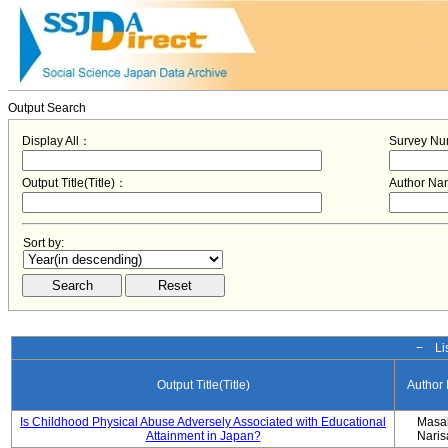
Output Search
Display All：
Survey N
Output Title(Title)：
Author N
Sort by:
− Lis
Output Title(Title)
Author
Is Childhood Physical Abuse Adversely Associated with Educational
Masa
Attainment in Japan?
Nari