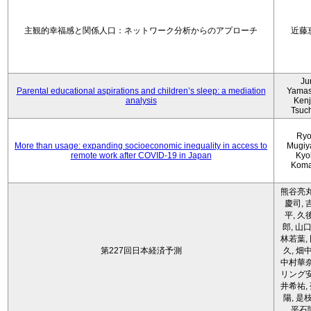
主観的幸福感と関係人口：ネットワーク分析からのアプローチ
近藤
Ju
Parental educational aspirations and children’s sleep: a mediation
Yamas
analysis
Kenji
Tsuc
Ryo
More than usage: expanding socioeconomic inequality in access to
Mugiy
remote work after COVID-19 in Japan
Kyo
Koma
熊谷亮丸
慶司, 
平, 久
郎, 山口
林若葉,
第227回日本経済予測
久, 畑
中村華奈
リング安
井希祐,
陽, 是
平石