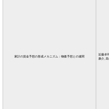
近藤卓司
家計の賃金予想の形成メカニズム：物価予想との連関
康介, 