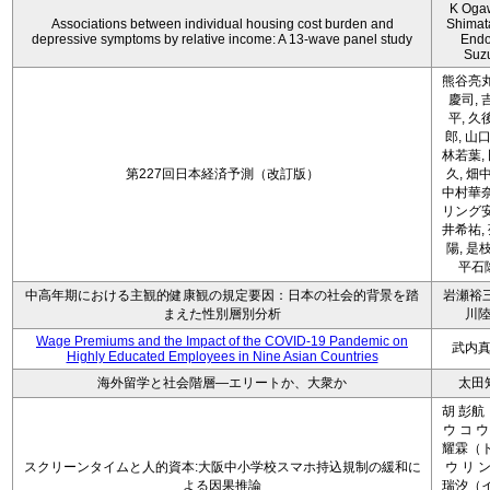
K Oga
Associations between individual housing cost burden and
Shimat
depressive symptoms by relative income: A 13-wave panel study
Endo
Suz
熊谷亮丸
慶司, 
平, 久
郎, 山口
林若葉,
第227回日本経済予測（改訂版）
久, 畑
中村華奈
リング安
井希祐,
陽, 是
平石
中高年期における主観的健康観の規定要因：日本の社会的背景を踏
岩瀬裕三
まえた性別層別分析
川
Wage Premiums and the Impact of the COVID‑19 Pandemic on
武内
Highly Educated Employees in Nine Asian Countries
海外留学と社会階層―エリートか、大衆か
太田
胡 彭航
ウ コ ウ
耀霖（ト
スクリーンタイムと人的資本:大阪中小学校スマホ持込規制の緩和に
ウ リ ン
よる因果推論
瑞汐（イ