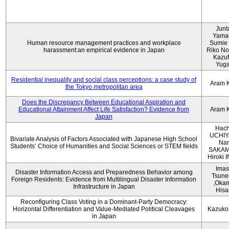
Junt
Yama
Human resource management practices and workplace
Sumie 
harassment:an empirical evidence in Japan
Riko No
Kazu
Yug
Residential inequality and social class perceptions: a case study of
Aram 
the Tokyo metropolitan area
Does the Discrepancy Between Educational Aspiration and
Educational Attainment Affect Life Satisfaction? Evidence from
Aram 
Japan
Hach
UCHIY
Bivariate Analysis of Factors Associated with Japanese High School
Na
Students’ Choice of Humanities and Social Sciences or STEM fields
SAKAM
Hiroki
Imas
Disaster Information Access and Preparedness Behavior among
Tsune
Foreign Residents: Evidence from Multilingual Disaster Information
,Oka
Infrastructure in Japan
Hisa
Reconfiguring Class Voting in a Dominant-Party Democracy:
Horizontal Differentiation and Value-Mediated Political Cleavages
Kazuko
in Japan