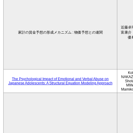
近藤卓
家計の賃金予想の形成メカニズム : 物価予想との連関
富康介
優
Ko
NAKAZ
The Psychological Impact of Emotional and Verbal Abuse on
Shot
Japanese Adolescents: A Structural Equation Modeling Approach
MIW
Mamik