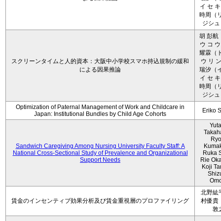
イ セ キ
時周（リ
ジシュ 
胡 彭航
ウ コ ウ
耀霖（ト
スクリーンタイムと人的資本：大阪中小学校スマホ持込規制の緩和
ウ リ ン
による因果推論
瑞汐（イ
イ セ キ
時周（リ
ジシュ 
Optimization of Paternal Management of Work and Childcare in
Eriko 
Japan: Institutional Bundles by Child Age Cohorts
Yut
Takah
Ryo
Sandwich Caregiving Among Nursing University Faculty Staff: A
Kumak
National Cross-Sectional Study of Prevalence and Organizational
Ruka S
Support Needs
Rie Ok
Koji T
Shiz
Omo
北野紘
賃金のインセンティブ効果分析及び賃金重視層のプロファイリング
村優貴
敦