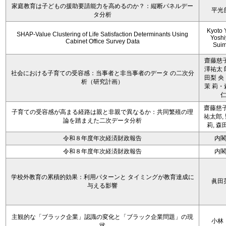
家庭教育は子どもの援助要請能力を高めるのか？：縦断パネルデー
平光
タ分析
Kyoto 
SHAP-Value Clustering of Life Satisfaction Determinants Using
Yoshi
Cabinet Office Survey Data
Sui
齋藤慈子
澤祐太 
社会における子育ての受容感：当事者と非当事者のデータ の二次分
田梨 央
析（研究計画）
茉 莉・
齋藤慈子
子育ての受容感が高まる経路は親と非親で異なるか：共同繁殖の理
祐太郎,
論を踏まえた二次データ分析
莉, 森
令和８年度年次経済財政報告
内
令和８年度年次経済財政報告
内
学校外教育の累積的効果：利用パターンと タイミングが教育達成に
眞田
与える影響
主観的な「ブラック企業」認識の変化と「ブラック企業問題」の現
小林
状