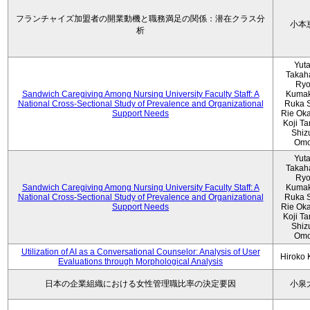
フランチャイズ加盟者の開業動機と職務満足の関係：潜在クラス分
小本
析
Yut
Takah
Ryo
Sandwich Caregiving Among Nursing University Faculty Staff: A
Kumak
National Cross-Sectional Study of Prevalence and Organizational
Ruka S
Support Needs
Rie Ok
Koji T
Shiz
Omo
Yut
Takah
Ryo
Sandwich Caregiving Among Nursing University Faculty Staff: A
Kumak
National Cross-Sectional Study of Prevalence and Organizational
Ruka S
Support Needs
Rie Ok
Koji T
Shiz
Omo
Utilization of AI as a Conversational Counselor: Analysis of User
Hiroko
Evaluations through Morphological Analysis
日本の企業組織における女性管理職比率の決定要因
小泉