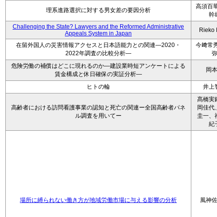
高須百華
理系進路選択に対する男女差の要因分析
幹
Challenging the State? Lawyers and the Reformed Administrative
Rieko
Appeals System in Japan
在留外国人の災害情報アクセスと日本語能力との関連―2020・
今﨑常秀
2022年調査の比較分析―
危険労働の補償はどこに現れるのか―建設業時短アンケートによる
岡
賃金構成と休日確保の実証分析―
ヒトの輪
井上
髙橋実
高齢者における訪問看護事業の認知と死亡の関連ー全国高齢者パネ
岡佳代
ル調査を用いてー
圭一、
紀
場所に縛られない働き方が地域労働市場に与える影響の分析
風神