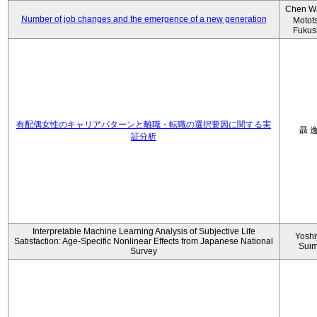
Chen W
Number of job changes and the emergence of a new generation
Motot
Fukus
有配偶女性のキャリアパターンと離職・転職の選択要因に関する実
聶 
証分析
Interpretable Machine Learning Analysis of Subjective Life
Yoshi
Satisfaction: Age-Specific Nonlinear Effects from Japanese National
Sui
Survey