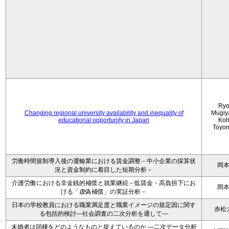
Ryo
Changing regional university availability and inequality of
Mugiy
educational opportunity in Japan
Koh
Toyo
労働時間規制導入後の運輸業における賃金調整－中小企業の採算状
岡
況と資金制約に着目した短期分析－
介護労働における非金銭的補償と就業継続－低賃金・高負担下にお
岡
ける「虚偽補償」の実証分析－
日本の学校教員における職業満足度と職業イメージの規定因に関す
赤松
る包括的検討―社会調査の二次分析を通して―
未婚者は同棲をどのようなものと捉えているのか —二次データ分析