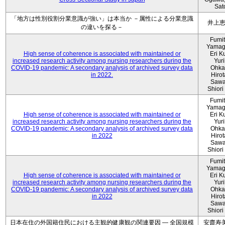
Sat
「地方は性別役割分業意識が強い」は本当か －属性による分業意識
井上
の違いを探る－
Fumi
Yamag
High sense of coherence is associated with maintained or
Eri K
increased research activity among nursing researchers during the
Yur
COVID-19 pandemic: A secondary analysis of archived survey data
Ohka
in 2022.
Hiro
Sawa
Shiori 
Fumi
Yamag
High sense of coherence is associated with maintained or
Eri K
increased research activity among nursing researchers during the
Yur
COVID-19 pandemic: A secondary analysis of archived survey data
Ohka
in 2022
Hiro
Sawa
Shiori 
Fumi
Yamag
High sense of coherence is associated with maintained or
Eri K
increased research activity among nursing researchers during the
Yur
COVID-19 pandemic: A secondary analysis of archived survey data
Ohka
in 2022
Hiro
Sawa
Shiori 
日本在住の外国籍住民における主観的健康観の関連要因 ― 全国規模
安齋寿美