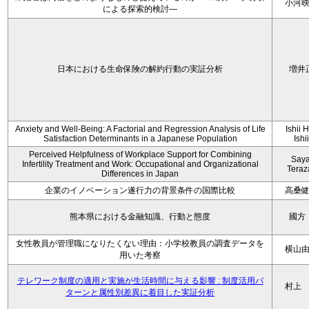
小河
による探索的検討—
日本における生命保険の解約行動の実証分析
増井
Anxiety and Well-Being: A Factorial and Regression Analysis of Life
Ishii 
Satisfaction Determinants in a Japanese Population
Ishi
Perceived Helpfulness of Workplace Support for Combining
Say
Infertility Treatment and Work: Occupational and Organizational
Tera
Differences in Japan
企業のイノベーション遂行力の背景条件の国際比較
高桑
熊本県における金融知識、行動と態度
國方
女性教員が管理職になりたくない理由：小学校教員の調査データを
横山
用いた考察
テレワーク制度の適用と実施が生活時間に与える影響 : 制度活用パ
村上
ターンと属性別差異に着目した実証分析