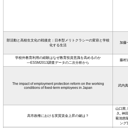
部活動と高校生文化の戦後史：日本型メリトクラシーの変容と学校
加藤
化する生活
学校外教育利用の経験はなぜ教育投資意識を高めるのか
藤村
―ESSM2013調査データの二次分析から
The impact of employment protection reform on the working
武内
conditions of fixed-term employees in Japan
山口茜,
久, 神
高市政権における実質賃金上昇の鍵は？
菊池慈陽
ング