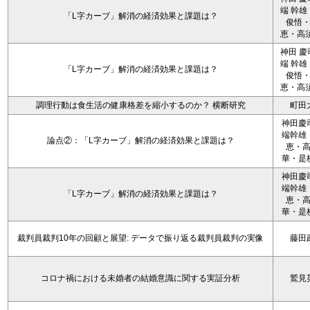
端 幹雄
「L字カーブ」解消の経済効果と課題は？
俊悟
恵・高須
神田 慶
端 幹雄
「L字カーブ」解消の経済効果と課題は？
俊悟
恵・高須
調理行動は食生活の健康格差を縮小するのか？ 横断研究
町田
神田慶
端幹雄
論点②：「L字カーブ」解消の経済効果と課題は？
恵・
華・是
神田慶
端幹雄
「L字カーブ」解消の経済効果と課題は？
恵・
華・是
裁判員裁判10年の回顧と展望: データで振り返る裁判員裁判の実像
藤田
コロナ禍における未婚者の結婚意識に関する実証分析
鷲見