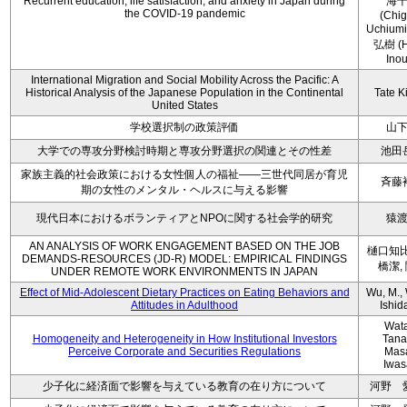
Recurrent education, life satisfaction, and anxiety in Japan during
海
the COVID-19 pandemic
(Chi
Uchium
弘樹 (H
Ino
International Migration and Social Mobility Across the Pacific: A
Historical Analysis of the Japanese Population in the Continental
Tate K
United States
学校選択制の政策評価
山
大学での専攻分野検討時期と専攻分野選択の関連とその性差
池田
家族主義的社会政策における女性個人の福祉――三世代同居が育児
斉藤
期の女性のメンタル・ヘルスに与える影響
現代日本におけるボランティアとNPOに関する社会学的研究
猿
AN ANALYSIS OF WORK ENGAGEMENT BASED ON THE JOB
樋口知比
DEMANDS-RESOURCES (JD-R) MODEL: EMPIRICAL FINDINGS
橋潔,
UNDER REMOTE WORK ENVIRONMENTS IN JAPAN
Effect of Mid-Adolescent Dietary Practices on Eating Behaviors and
Wu, M., 
Attitudes in Adulthood
Ishida
Wat
Homogeneity and Heterogeneity in How Institutional Investors
Tana
Perceive Corporate and Securities Regulations
Mas
Iwas
少子化に経済面で影響を与えている教育の在り方について
河野 