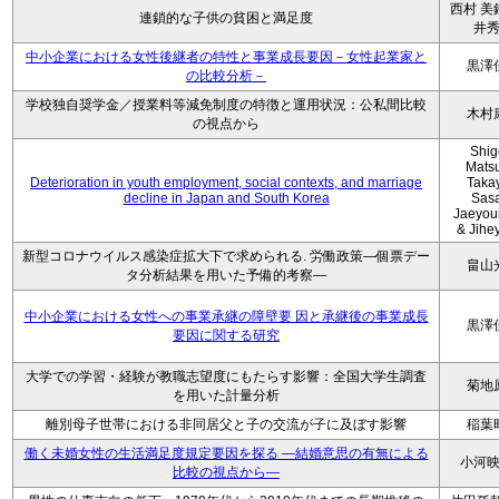
西村 美
連鎖的な子供の貧困と満足度
井
中小企業における女性後継者の特性と事業成長要因－女性起業家と
黒澤
の比較分析－
学校独自奨学金／授業料等減免制度の特徴と運用状況：公私間比較
木村
の視点から
Shig
Mats
Deterioration in youth employment, social contexts, and marriage
Taka
decline in Japan and South Korea
Sasa
Jaeyou
& Jihe
新型コロナウイルス感染症拡大下で求められる. 労働政策―個票デー
畠山
タ分析結果を用いた予備的考察―
中小企業における女性への事業承継の障壁要 因と承継後の事業成長
黒澤
要因に関する研究
大学での学習・経験が教職志望度にもたらす影響：全国大学生調査
菊地
を用いた計量分析
離別母子世帯における非同居父と子の交流が子に及ぼす影響
稲葉
働く未婚女性の生活満足度規定要因を探る ―結婚意思の有無による
小河
比較の視点から―