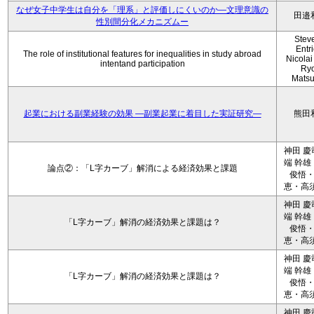
なぜ女子中学生は自分を「理系」と評価しにくいのか—文理意識の
田邉
性別間分化メカニズムー
Stev
Entri
The role of institutional features for inequalities in study abroad
Nicolai
intentand participation
Ryo
Mats
起業における副業経験の効果 ―副業起業に着目した実証研究―
熊田
神田 慶
端 幹雄
論点②：「L字カーブ」解消による経済効果と課題
俊悟
恵・高須
神田 慶
端 幹雄
「L字カーブ」解消の経済効果と課題は？
俊悟
恵・高須
神田 慶
端 幹雄
「L字カーブ」解消の経済効果と課題は？
俊悟
恵・高須
神田 慶