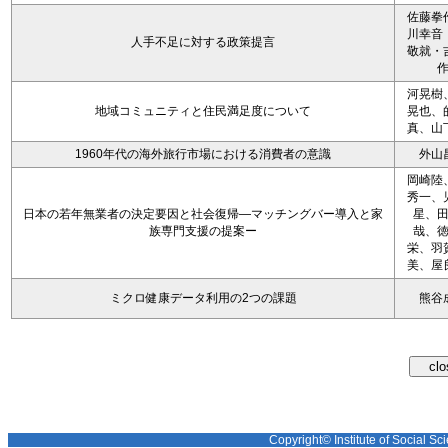
佐藤拳
川幸音
人手不足に対する政策提言
敬就・
河晃樹
地域コミュニティと住民満足度について
晃也、
真、山
1960年代の海外旅行市場における消費者の意識
外山
岡崎陸
秀一、
日本の若年無業者の決定要因と社会復帰―マッチングバー導入と家
星、
族専門支援の提案ー
哉、
栄、羽
美、屋
ミクロ健康データ利用の2つの課題
熊谷
Copyright© Institute of Social Sci