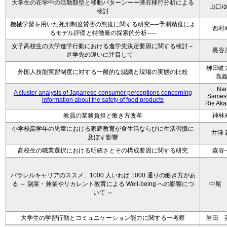
大学生の在学中の活動類型と移動パターンーー潜在移行分析による
山口
検討
機械学習を用いた死刑制度賛否の態度に関する研究──予測精度によ
西村
るモデル評価と特徴量の探索的分析──
女子高校生の大学進学行動における進学先決定要因に関する検討－
長谷
進学先の違いに注目して－
栁田健
外国人技能実習制度に対する一般的な認識と現場の実態の比較
高
Na
A cluster analysis of Japanese consumer perceptions concerning
Sames
information about the safety of food products
Rie Ak
教員の業務負担と働き方改革
神林
小学校高学年の児童における家庭教育が食生活ならびに生活習慣に
井澤 
及ぼす影響
高校生の職業選択における明確さとその構成要因に関する研究
森谷
パラレルキャリアのススメ、1000 人いれば 1000 通りの働き方があ
る ～ 副業・兼業やリカレント教育による Well-being への影響につ
中尾
いて ～
大学生の学習行動とコミュニケーション能力に関する一考察
岩田 