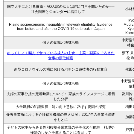
国立大学における推薦・AO入試の拡大は誰に門戸を開いたのか──
小林
社会階層とジェンダーに着目して──
Ryo
Rising socioeconomic inequality in telework eligibility: Evidence
Mugiy
from before and after the COVID-19 outbreak in Japan
Kyo
Koma
中野浩
個人の意識と地域活動
林
ゆっくりよく噛んで食べている成人の主食・主菜・副菜をそろえた
濱下 果
食事の摂取頻度
松 
新型コロナウイルス禍におけるパチンコ遊技者の行動変容
依田
中野浩司
個人の意識と地域活動
俊
夫婦の家事分担の定着時期について： 家族のライフステージに着目
及川怜
した分析
雅
大学職員の知識習得・能力向上意欲に及ぼす要因の探究
増田
介護事業所における介護福祉機器の導入状況：2017年の事業所調査
加藤
をもとに
子どもの家事からみる性別役割分業意識の平等化の可能性：料理や
戸髙
掃除のしかたを教えることに着目して