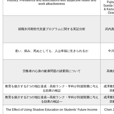
industry: Prevalence and associations with subjective health and
Fujis
work attractiveness
Sueda-
& Kaz
Oza
就職氷河期世代支援プログラムに関する実証分析
武内
老い、病み、死ぬとしても、人は幸福に生きられるか
中
労働者の心身の健康問題の諸要因について
高橋
教育を媒介する2つの地位達成：高校ランク・学科が到達階層に与え
成澤雅
る効果の検証
田
教育を媒介する2つの地位達成―高校ランク・学科が到達階層に与え
成澤雅
る効果の検証―
田
The Effect of Using Shadow Education on Students’ Future Income
Chen J