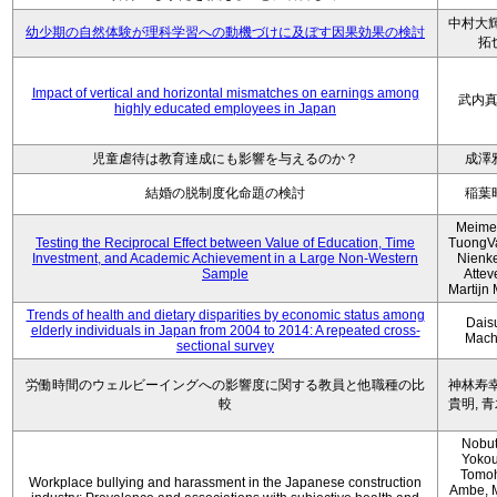
中村大輝
幼少期の自然体験が理科学習への動機づけに及ぼす因果効果の検討
拓
Impact of vertical and horizontal mismatches on earnings among
武内
highly educated employees in Japan
児童虐待は教育達成にも影響を与えるのか？
成澤
結婚の脱制度化命題の検討
稲葉
Meimei
Testing the Reciprocal Effect between Value of Education, Time
TuongV
Investment, and Academic Achievement in a Large Non-Western
Nienk
Sample
Atteve
Martijn
Trends of health and dietary disparities by economic status among
Dais
elderly individuals in Japan from 2004 to 2014: A repeated cross-
Mach
sectional survey
労働時間のウェルビーイングへの影響度に関する教員と他職種の比
神林寿幸
較
貴明, 
Nobu
Yokou
Tomo
Workplace bullying and harassment in the Japanese construction
Ambe, 