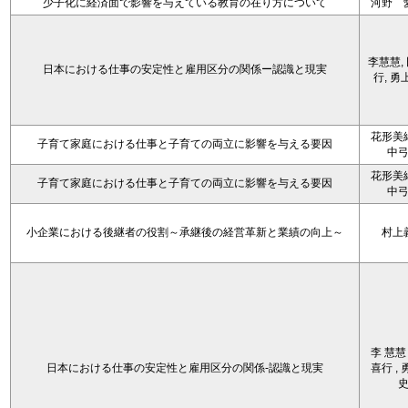
少子化に経済面で影響を与えている教育の在り方について
河野 
李慧慧,
日本における仕事の安定性と雇用区分の関係ー認識と現実
行, 勇
花形美
子育て家庭における仕事と子育ての両立に影響を与える要因
中
花形美
子育て家庭における仕事と子育ての両立に影響を与える要因
中
小企業における後継者の役割～承継後の経営革新と業績の向上～
村上
李 慧慧 
日本における仕事の安定性と雇用区分の関係-認識と現実
喜行 , 