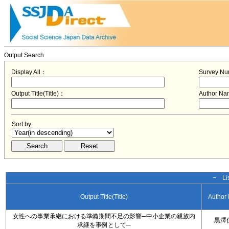
Output Search
Display All：
Survey N
Output Title(Title)：
Author N
Sort by:
− Lis
Output Title(Title)
Author
女性への事業承継における準備期間不足の影響─中小企業の親族内
黒澤
承継を事例として─