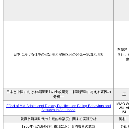
李慧慧
日本における仕事の安定性と雇用区分の関係—認識と現実
喜行，
日本と中国における転職理由の比較研究 ―転職行動に与える要因の
王
分析―
MIAO W
Effect of Mid-Adolescent Dietary Practices on Eating Behaviors and
WU, A
Attitudes in Adulthood
ISH
就職氷河期世代の主観的幸福度に関する実証分析
岡村
1960年代の海外旅行市場における消費者の意識
外山