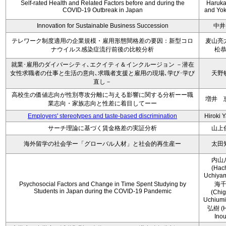
Self-rated Health and Related Factors before and during the
Haruka 
COVID-19 Outbreak in Japan
and Yoko
Innovation for Sustainable Business Succession
中井
テレワーク制度適用の企業規模・雇用形態間格差の要因：新型コロ
麦山亮
ナウイルス感染症流行前後の比較分析
松
就業･雇用のダイバーシティ､エクイティ＆インクルージョン －潜在
女性求職者の仕事と生活の意向､求職者支援と雇用の現場､学び･学び
天野
直し－
高校生の価値志向が性別専攻分離に与える影響に関する分析ーー職
増井 
業志向・家族志向と性差に着目してーー
Employers' stereotypes and taste-based discrimination
Hiroki 
サーチ理論に基づく賃金格差の実証分析
山上
海外留学の社会学ー「グローバル人材」と社会的再生産ー
太田
内山
(Hac
Uchiya
Psychosocial Factors and Change in Time Spent Studying by
海
Students in Japan during the COVID-19 Pandemic
(Chi
Uchium
弘樹 (H
Ino