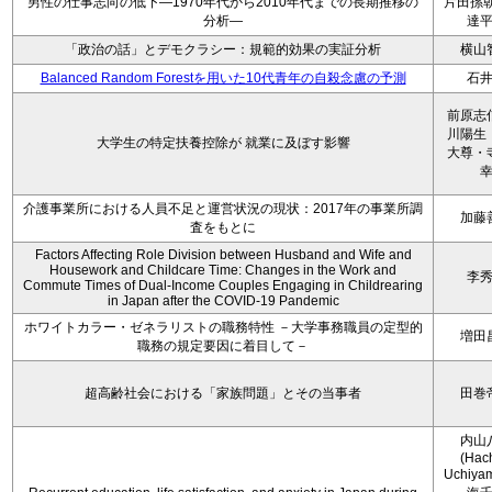
男性の仕事志向の低下―1970年代から2010年代までの長期推移の
片田孫朝
分析―
達
「政治の話」とデモクラシー：規範的効果の実証分析
横山
Balanced Random Forestを用いた10代青年の自殺念慮の予測
石
前原志
川陽生
大学生の特定扶養控除が 就業に及ぼす影響
大尊・
介護事業所における人員不足と運営状況の現状：2017年の事業所調
加藤
査をもとに
Factors Affecting Role Division between Husband and Wife and
Housework and Childcare Time: Changes in the Work and
李
Commute Times of Dual-Income Couples Engaging in Childrearing
in Japan after the COVID-19 Pandemic
ホワイトカラー・ゼネラリストの職務特性 －大学事務職員の定型的
増田
職務の規定要因に着目して－
超高齢社会における「家族問題」とその当事者
田巻
内山
(Hac
Uchiya