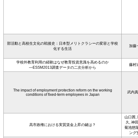
部活動と高校生文化の戦後史：日本型メリトクラシーの変容と学校
加藤
化する生活
学校外教育利用の経験はなぜ教育投資意識を高めるのか
藤村
―ESSM2013調査データの二次分析から
The impact of employment protection reform on the working
武内
conditions of fixed-term employees in Japan
山口茜,
久, 神
高市政権における実質賃金上昇の鍵は？
菊池慈陽
ング