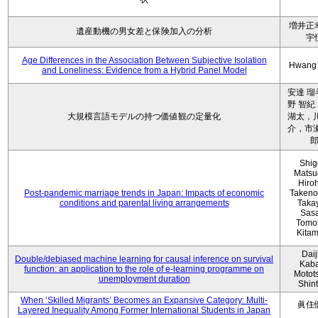
増井正
遺産動機の男女差と保険加入の分析
宇
Age Differences in the Association Between Subjective Isolation
Hwang
and Loneliness: Evidence from a Hybrid Panel Model
安達 瑠
野 智紀
大規模言語モデルの持つ価値観の定量化
湖太，川
介，市瀬
Shig
Matsu
Hiro
Post-pandemic marriage trends in Japan: Impacts of economic
Takeno
conditions and parental living arrangements
Taka
Sasa
Tomo
Kita
Daij
Double/debiased machine learning for causal inference on survival
Kaba
function: an application to the role of e-learning programme on
Motot
unemployment duration
Shin
When ‘Skilled Migrants’ Becomes an Expansive Category: Multi-
眞住
Layered Inequality Among Former International Students in Japan