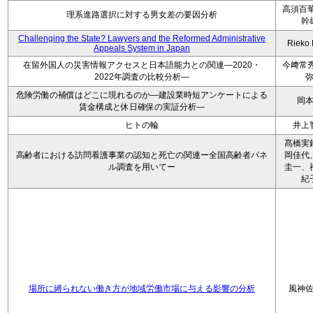
高須百華
理系進路選択に対する男女差の要因分析
幹
Challenging the State? Lawyers and the Reformed Administrative
Rieko
Appeals System in Japan
在留外国人の災害情報アクセスと日本語能力との関連―2020・
今﨑常秀
2022年調査の比較分析―
危険労働の補償はどこに現れるのか―建設業時短アンケートによる
岡
賃金構成と休日確保の実証分析―
ヒトの輪
井上
髙橋実
高齢者における訪問看護事業の認知と死亡の関連ー全国高齢者パネ
岡佳代
ル調査を用いてー
圭一、
紀
場所に縛られない働き方が地域労働市場に与える影響の分析
風神