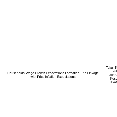
Takuji 
Yu
Households' Wage Growth Expectations Formation: The Linkage
Takah
with Price Inflation Expectations
Kos
Taka