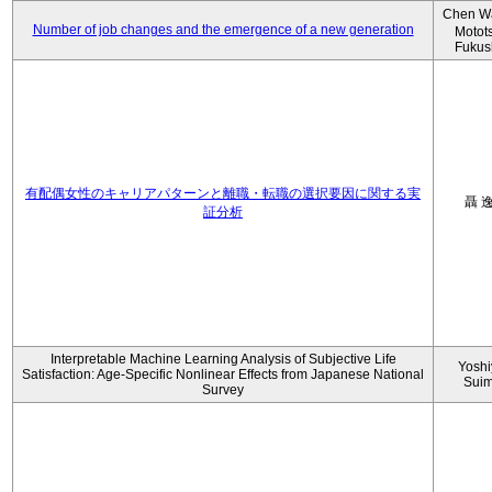
Chen W
Number of job changes and the emergence of a new generation
Motot
Fukus
有配偶女性のキャリアパターンと離職・転職の選択要因に関する実
聶 
証分析
Interpretable Machine Learning Analysis of Subjective Life
Yoshi
Satisfaction: Age-Specific Nonlinear Effects from Japanese National
Sui
Survey