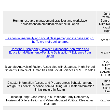
Junt
Yama
Human resource management practices and workplace
Sumie 
harassment:an empirical evidence in Japan
Riko No
Kazu
Yug
Residential inequality and social class perceptions: a case study of
Aram 
the Tokyo metropolitan area
Does the Discrepancy Between Educational Aspiration and
Educational Attainment Affect Life Satisfaction? Evidence from
Aram 
Japan
Hach
UCHIY
Bivariate Analysis of Factors Associated with Japanese High School
Na
Students’ Choice of Humanities and Social Sciences or STEM fields
SAKAM
Hiroki
Imas
Disaster Information Access and Preparedness Behavior among
Tsune
Foreign Residents: Evidence from Multilingual Disaster Information
,Oka
Infrastructure in Japan
Hisa
Reconfiguring Class Voting in a Dominant-Party Democracy:
Horizontal Differentiation and Value-Mediated Political Cleavages
Kazuko
in Japan