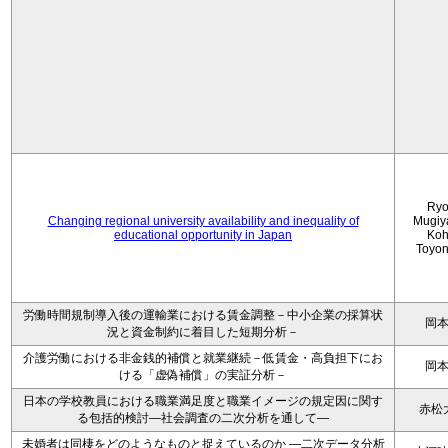
Ryo
Changing regional university availability and inequality of
Mugiy
educational opportunity in Japan
Koh
Toyo
労働時間規制導入後の運輸業における賃金調整－中小企業の採算状
岡
況と資金制約に着目した短期分析－
介護労働における非金銭的補償と就業継続－低賃金・高負担下にお
岡
ける「虚偽補償」の実証分析－
日本の学校教員における職業満足度と職業イメージの規定因に関す
赤松
る包括的検討―社会調査の二次分析を通して―
未婚者は同棲をどのようなものと捉えているのか —二次データ分析