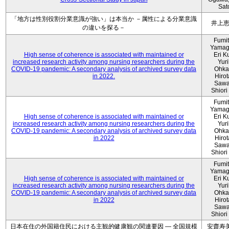
Sat
「地方は性別役割分業意識が強い」は本当か －属性による分業意識
井上
の違いを探る－
Fumi
Yamag
High sense of coherence is associated with maintained or
Eri K
increased research activity among nursing researchers during the
Yur
COVID-19 pandemic: A secondary analysis of archived survey data
Ohka
in 2022.
Hiro
Sawa
Shiori 
Fumi
Yamag
High sense of coherence is associated with maintained or
Eri K
increased research activity among nursing researchers during the
Yur
COVID-19 pandemic: A secondary analysis of archived survey data
Ohka
in 2022
Hiro
Sawa
Shiori 
Fumi
Yamag
High sense of coherence is associated with maintained or
Eri K
increased research activity among nursing researchers during the
Yur
COVID-19 pandemic: A secondary analysis of archived survey data
Ohka
in 2022
Hiro
Sawa
Shiori 
日本在住の外国籍住民における主観的健康観の関連要因 ― 全国規模
安齋寿美