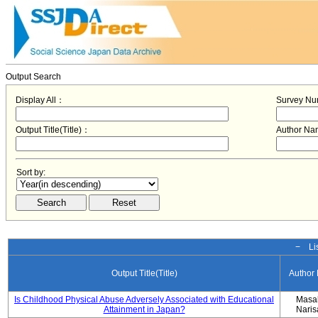
Output Search
Display All：
Survey N
Output Title(Title)：
Author N
Sort by:
− Lis
Output Title(Title)
Author
Is Childhood Physical Abuse Adversely Associated with Educational
Masa
Attainment in Japan?
Nari