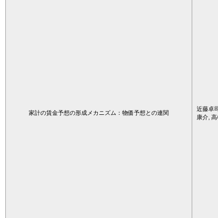
近藤卓司
家計の賃金予想の形成メカニズム：物価予想との連関
康介, 