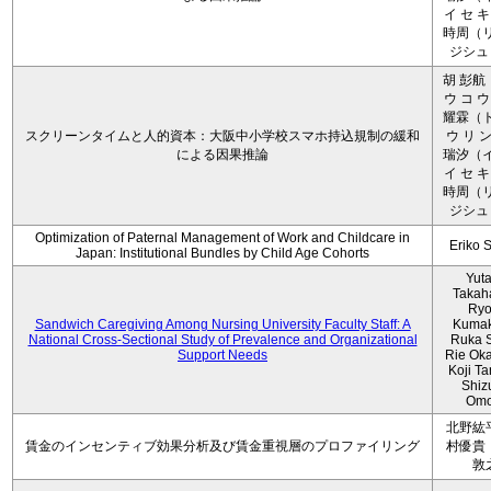
イ セ キ
時周（リ
ジシュ 
胡 彭航
ウ コ ウ
耀霖（ト
スクリーンタイムと人的資本：大阪中小学校スマホ持込規制の緩和
ウ リ ン
による因果推論
瑞汐（イ
イ セ キ
時周（リ
ジシュ 
Optimization of Paternal Management of Work and Childcare in
Eriko 
Japan: Institutional Bundles by Child Age Cohorts
Yut
Takah
Ryo
Sandwich Caregiving Among Nursing University Faculty Staff: A
Kumak
National Cross-Sectional Study of Prevalence and Organizational
Ruka S
Support Needs
Rie Ok
Koji T
Shiz
Omo
北野紘
賃金のインセンティブ効果分析及び賃金重視層のプロファイリング
村優貴
敦