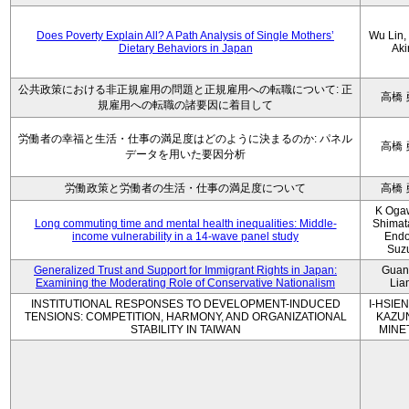
Does Poverty Explain All? A Path Analysis of Single Mothers’
Wu Lin, 
Dietary Behaviors in Japan
Aki
公共政策における非正規雇用の問題と正規雇用への転職について: 正
高橋 
規雇用への転職の諸要因に着目して
労働者の幸福と生活・仕事の満足度はどのように決まるのか: パネル
高橋 
データを用いた要因分析
労働政策と労働者の生活・仕事の満足度について
高橋 
K Oga
Long commuting time and mental health inequalities: Middle-
Shimat
income vulnerability in a 14-wave panel study
Endo
Suz
Generalized Trust and Support for Immigrant Rights in Japan:
Guan
Examining the Moderating Role of Conservative Nationalism
Lia
INSTITUTIONAL RESPONSES TO DEVELOPMENT-INDUCED
I-HSIEN
TENSIONS: COMPETITION, HARMONY, AND ORGANIZATIONAL
KAZU
STABILITY IN TAIWAN
MINE