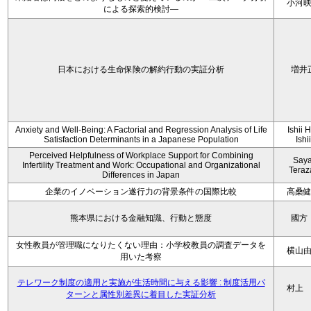
小河
による探索的検討—
日本における生命保険の解約行動の実証分析
増井
Anxiety and Well-Being: A Factorial and Regression Analysis of Life
Ishii 
Satisfaction Determinants in a Japanese Population
Ishi
Perceived Helpfulness of Workplace Support for Combining
Say
Infertility Treatment and Work: Occupational and Organizational
Tera
Differences in Japan
企業のイノベーション遂行力の背景条件の国際比較
高桑
熊本県における金融知識、行動と態度
國方
女性教員が管理職になりたくない理由：小学校教員の調査データを
横山
用いた考察
テレワーク制度の適用と実施が生活時間に与える影響 : 制度活用パ
村上
ターンと属性別差異に着目した実証分析