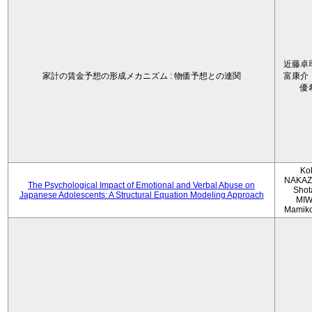
近藤卓
家計の賃金予想の形成メカニズム : 物価予想との連関
富康介
優
Ko
NAKAZ
The Psychological Impact of Emotional and Verbal Abuse on
Shot
Japanese Adolescents: A Structural Equation Modeling Approach
MIW
Mamik