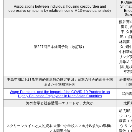
K Oga
Associations between individual housing cost burden and
Shimat
depressive symptoms by relative income: A 13-wave panel study
Endo
Suz
熊谷亮丸
慶司, 
平, 久
郎, 山口
林若葉,
第227回日本経済予測（改訂版）
久, 畑
中村華奈
リング安
井希祐,
陽, 是
平石
中高年期における主観的健康観の規定要因：日本の社会的背景を踏
岩瀬裕三
まえた性別層別分析
川
Wage Premiums and the Impact of the COVID‑19 Pandemic on
武内
Highly Educated Employees in Nine Asian Countries
海外留学と社会階層―エリートか、大衆か
太田
胡 彭航
ウ コ ウ
耀霖（ト
スクリーンタイムと人的資本:大阪中小学校スマホ持込規制の緩和に
ウ リ ン
よる因果推論
瑞汐（イ