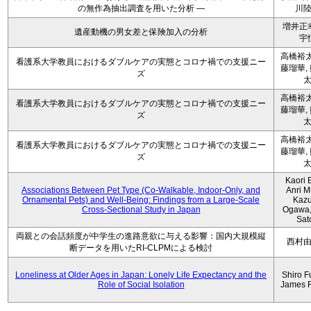
の無作為抽出調査を用いた分析 ―
川
増井正
遺産動機の男女差と保険加入の分析
宇
高橋裕太
看護系大学教員におけるダブルケアの実態とコロナ禍での支援ニー
藤瑠華,
ズ
高橋裕太
看護系大学教員におけるダブルケアの実態とコロナ禍での支援ニー
藤瑠華,
ズ
高橋裕太
看護系大学教員におけるダブルケアの実態とコロナ禍での支援ニー
藤瑠華,
ズ
Kaori 
Associations Between Pet Type (Co-Walkable, Indoor-Only, and
Anri M
Ornamental Pets) and Well-Being: Findings from a Large-Scale
Kaz
Cross-Sectional Study in Japan
Ogawa,
Sat
両親との会話頻度が中学生の進路意欲に与える影響：国内大規模縦
西村
断データを用いたRI-CLPMによる検討
Loneliness at Older Ages in Japan: Lonely Life Expectancy and the
Shiro F
Role of Social Isolation
James 