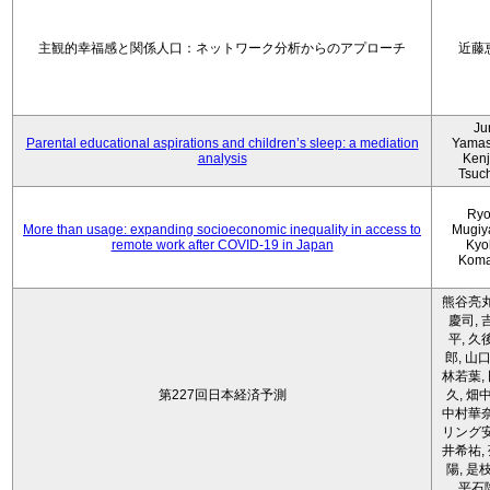
主観的幸福感と関係人口：ネットワーク分析からのアプローチ
近藤
Ju
Parental educational aspirations and children’s sleep: a mediation
Yamas
analysis
Kenji
Tsuc
Ryo
More than usage: expanding socioeconomic inequality in access to
Mugiy
remote work after COVID-19 in Japan
Kyo
Koma
熊谷亮丸
慶司, 
平, 久
郎, 山口
林若葉,
第227回日本経済予測
久, 畑
中村華奈
リング安
井希祐,
陽, 是
平石