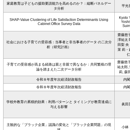
家庭教育は子どもの援助要請能力を高めるのか？：縦断パネルデー
平光
タ分析
Kyoto 
SHAP-Value Clustering of Life Satisfaction Determinants Using
Yoshi
Cabinet Office Survey Data
Sui
齋藤慈子
澤祐太 
社会における子育ての受容感：当事者と非当事者のデータ の二次分
田梨 央
析（研究計画）
茉 莉・
齋藤慈子
子育ての受容感が高まる経路は親と非親で異なるか：共同繁殖の理
祐太郎,
論を踏まえた二次データ分析
莉, 森
令和８年度年次経済財政報告
内
令和８年度年次経済財政報告
内
学校外教育の累積的効果：利用パターンと タイミングが教育達成に
眞田
与える影響
主観的な「ブラック企業」認識の変化と「ブラック企業問題」の現
小林
状