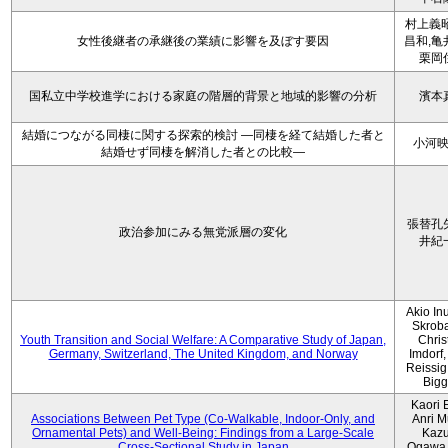
村上義昭
女性後継者の承継後の業績に影響を及ぼす要因
昌和,亀
栗岡
国私立中学校進学における家庭の階層的背景と地域的影響の分析
濱本
結婚につながる同棲に関する探索的検討 ―同棲を経て結婚した者と
小河
結婚せず同棲を解消した者との比較―
張替孔
政治参加にみる無党派層の変化
井紀
Akio Inu
Skrob
Youth Transition and Social Welfare: A Comparative Study of Japan,
Chris
Germany, Switzerland, The United Kingdom, and Norway
Imdorf, 
Reissig
Bigg
Kaori 
Associations Between Pet Type (Co-Walkable, Indoor-Only, and
Anri M
Ornamental Pets) and Well-Being: Findings from a Large-Scale
Kaz
Cross-Sectional Study in Japan
Ogawa,