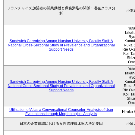
フランチャイズ加盟者の開業動機と職務満足の関係：潜在クラス分
小本
析
Yut
Takah
Ryo
Sandwich Caregiving Among Nursing University Faculty Staff: A
Kumak
National Cross-Sectional Study of Prevalence and Organizational
Ruka S
Support Needs
Rie Ok
Koji T
Shiz
Omo
Yut
Takah
Ryo
Sandwich Caregiving Among Nursing University Faculty Staff: A
Kumak
National Cross-Sectional Study of Prevalence and Organizational
Ruka S
Support Needs
Rie Ok
Koji T
Shiz
Omo
Utilization of AI as a Conversational Counselor: Analysis of User
Hiroko
Evaluations through Morphological Analysis
日本の企業組織における女性管理職比率の決定要因
小泉