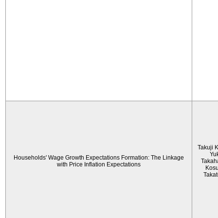
Takuji 
Yu
Households' Wage Growth Expectations Formation: The Linkage
Takah
with Price Inflation Expectations
Kos
Taka