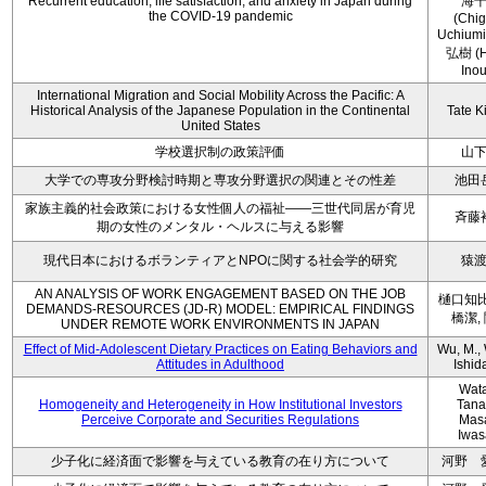
Recurrent education, life satisfaction, and anxiety in Japan during
海
the COVID-19 pandemic
(Chi
Uchium
弘樹 (H
Ino
International Migration and Social Mobility Across the Pacific: A
Historical Analysis of the Japanese Population in the Continental
Tate K
United States
学校選択制の政策評価
山
大学での専攻分野検討時期と専攻分野選択の関連とその性差
池田
家族主義的社会政策における女性個人の福祉――三世代同居が育児
斉藤
期の女性のメンタル・ヘルスに与える影響
現代日本におけるボランティアとNPOに関する社会学的研究
猿
AN ANALYSIS OF WORK ENGAGEMENT BASED ON THE JOB
樋口知比
DEMANDS-RESOURCES (JD-R) MODEL: EMPIRICAL FINDINGS
橋潔,
UNDER REMOTE WORK ENVIRONMENTS IN JAPAN
Effect of Mid-Adolescent Dietary Practices on Eating Behaviors and
Wu, M., 
Attitudes in Adulthood
Ishida
Wat
Homogeneity and Heterogeneity in How Institutional Investors
Tana
Perceive Corporate and Securities Regulations
Mas
Iwas
少子化に経済面で影響を与えている教育の在り方について
河野 