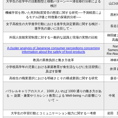
大学生の在学中の活動類型と移動パターンーー潜在移行分析による
山口
検討
機械学習を用いた死刑制度賛否の態度に関する研究──予測精度によ
西村
るモデル評価と特徴量の探索的分析──
女子高校生の大学進学行動における進学先決定要因に関する検討－
長谷
進学先の違いに注目して－
栁田健
外国人技能実習制度に対する一般的な認識と現場の実態の比較
高
Na
A cluster analysis of Japanese consumer perceptions concerning
Sames
information about the safety of food products
Rie Ak
教員の業務負担と働き方改革
神林
小学校高学年の児童における家庭教育が食生活ならびに生活習慣に
井澤 
及ぼす影響
高校生の職業選択における明確さとその構成要因に関する研究
森谷
パラレルキャリアのススメ、1000 人いれば 1000 通りの働き方があ
る ～ 副業・兼業やリカレント教育による Well-being への影響につ
中尾
いて ～
大学生の学習行動とコミュニケーション能力に関する一考察
岩田 