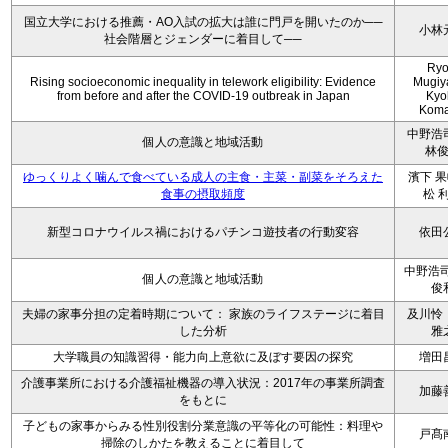
国立大学における推薦・AO入試の拡大は誰に門戸を開いたのか──
小林
社会階層とジェンダーに着目して──
Ryo
Rising socioeconomic inequality in telework eligibility: Evidence
Mugiy
from before and after the COVID-19 outbreak in Japan
Kyo
Koma
中野浩
個人の意識と地域活動
林
ゆっくりよく噛んで食べている成人の主食・主菜・副菜をそろえた
濱下 果
食事の摂取頻度
松 
新型コロナウイルス禍におけるパチンコ遊技者の行動変容
依田
中野浩司
個人の意識と地域活動
俊
夫婦の家事分担の定着時期について： 家族のライフステージに着目
及川怜
した分析
雅
大学職員の知識習得・能力向上意欲に及ぼす要因の探究
増田
介護事業所における介護福祉機器の導入状況：2017年の事業所調査
加藤
をもとに
子どもの家事からみる性別役割分業意識の平等化の可能性：料理や
戸髙
掃除のしかたを教えることに着目して