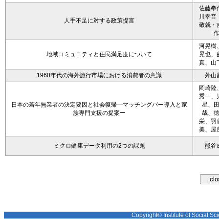
佐藤拳
川幸音
人手不足に対する政策提言
敬就・
河晃樹
地域コミュニティと住民満足度について
晃也、
真、山
1960年代の海外旅行市場における消費者の意識
外山
岡崎陸
秀一、
日本の若年無業者の決定要因と社会復帰―マッチングバー導入と家
星、
族専門支援の提案ー
哉、
栄、羽
美、屋
ミクロ健康データ利用の2つの課題
熊谷
Copyright© Institute of Social Sci