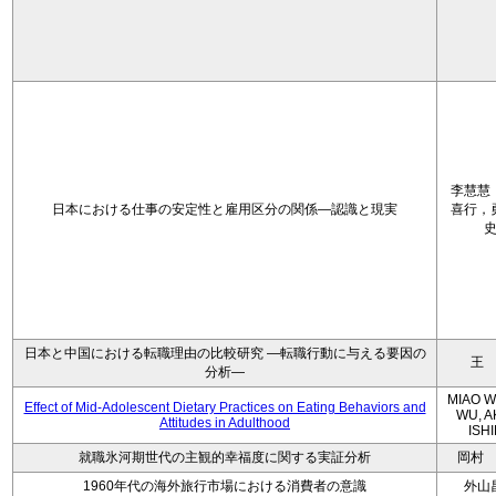
李慧慧
日本における仕事の安定性と雇用区分の関係—認識と現実
喜行，
日本と中国における転職理由の比較研究 ―転職行動に与える要因の
王
分析―
MIAO W
Effect of Mid-Adolescent Dietary Practices on Eating Behaviors and
WU, A
Attitudes in Adulthood
ISH
就職氷河期世代の主観的幸福度に関する実証分析
岡村
1960年代の海外旅行市場における消費者の意識
外山