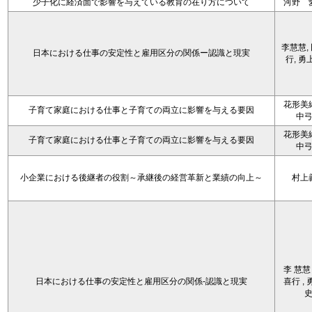
少子化に経済面で影響を与えている教育の在り方について
河野 
李慧慧,
日本における仕事の安定性と雇用区分の関係ー認識と現実
行, 勇
花形美
子育て家庭における仕事と子育ての両立に影響を与える要因
中
花形美
子育て家庭における仕事と子育ての両立に影響を与える要因
中
小企業における後継者の役割～承継後の経営革新と業績の向上～
村上
李 慧慧 
日本における仕事の安定性と雇用区分の関係-認識と現実
喜行 , 