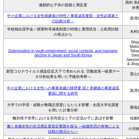
西村 美
連鎖的な子供の貧困と満足度
井
中小企業における女性後継者の特性と事業成長要因－女性起業家と
黒澤
の比較分析－
学校独自奨学金／授業料等減免制度の特徴と運用状況：公私間比較
木村
の視点から
Shig
Mats
Deterioration in youth employment, social contexts, and marriage
Taka
decline in Japan and South Korea
Sasa
Jaeyou
& Jihe
新型コロナウイルス感染症拡大下で求められる. 労働政策―個票デー
畠山
タ分析結果を用いた予備的考察―
中小企業における女性への事業承継の障壁要 因と承継後の事業成長
黒澤
要因に関する研究
大学での学習・経験が教職志望度にもたらす影響：全国大学生調査
菊地
を用いた計量分析
離別母子世帯における非同居父と子の交流が子に及ぼす影響
稲葉
働く未婚女性の生活満足度規定要因を探る ―結婚意思の有無による
小河
比較の視点から―