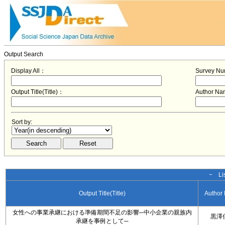
Output Search
Display All：
Survey N
Output Title(Title)：
Author N
Sort by:
− Lis
Output Title(Title)
Author
女性への事業承継における準備期間不足の影響─中小企業の親族内
黒澤
承継を事例として─