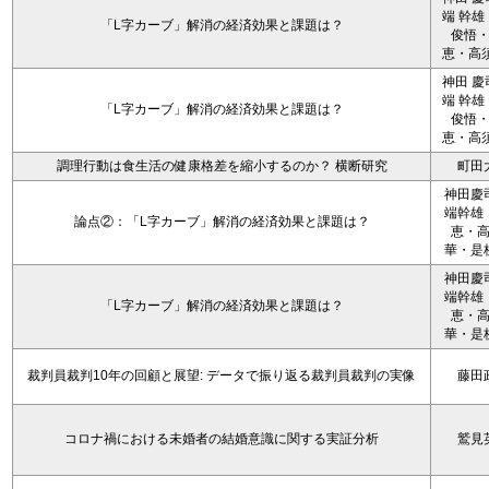
端 幹雄
「L字カーブ」解消の経済効果と課題は？
俊悟
恵・高須
神田 慶
端 幹雄
「L字カーブ」解消の経済効果と課題は？
俊悟
恵・高須
調理行動は食生活の健康格差を縮小するのか？ 横断研究
町田
神田慶
端幹雄
論点②：「L字カーブ」解消の経済効果と課題は？
恵・
華・是
神田慶
端幹雄
「L字カーブ」解消の経済効果と課題は？
恵・
華・是
裁判員裁判10年の回顧と展望: データで振り返る裁判員裁判の実像
藤田
コロナ禍における未婚者の結婚意識に関する実証分析
鷲見