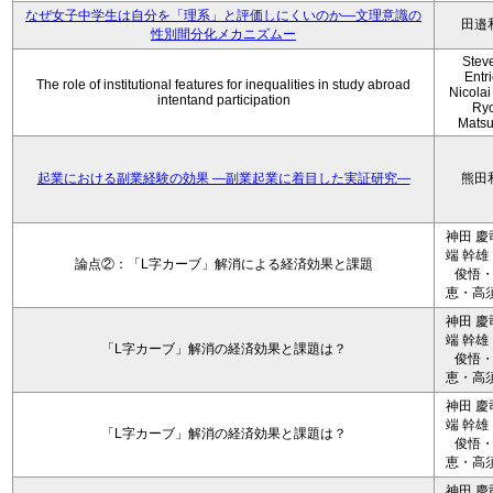
なぜ女子中学生は自分を「理系」と評価しにくいのか—文理意識の
田邉
性別間分化メカニズムー
Stev
Entri
The role of institutional features for inequalities in study abroad
Nicolai
intentand participation
Ryo
Mats
起業における副業経験の効果 ―副業起業に着目した実証研究―
熊田
神田 慶
端 幹雄
論点②：「L字カーブ」解消による経済効果と課題
俊悟
恵・高須
神田 慶
端 幹雄
「L字カーブ」解消の経済効果と課題は？
俊悟
恵・高須
神田 慶
端 幹雄
「L字カーブ」解消の経済効果と課題は？
俊悟
恵・高須
神田 慶