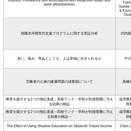
industry: Prevalence and associations with subjective health and
Fujis
work attractiveness
Sueda-
& Kaz
Oza
就職氷河期世代支援プログラムに関する実証分析
武内
老い、病み、死ぬとしても、人は幸福に生きられるか
中
労働者の心身の健康問題の諸要因について
高橋
教育を媒介する2つの地位達成：高校ランク・学科が到達階層に与え
成澤雅
る効果の検証
田
教育を媒介する2つの地位達成―高校ランク・学科が到達階層に与え
成澤雅
る効果の検証―
田
The Effect of Using Shadow Education on Students’ Future Income
Chen J