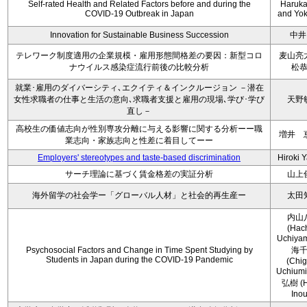
Self-rated Health and Related Factors before and during the
Haruka 
COVID-19 Outbreak in Japan
and Yoko
Innovation for Sustainable Business Succession
中井
テレワーク制度適用の企業規模・雇用形態間格差の要因：新型コロ
麦山亮
ナウイルス感染症流行前後の比較分析
松
就業･雇用のダイバーシティ､エクイティ＆インクルージョン －潜在
女性求職者の仕事と生活の意向､求職者支援と雇用の現場､学び･学び
天野
直し－
高校生の価値志向が性別専攻分離に与える影響に関する分析ーー職
増井 
業志向・家族志向と性差に着目してーー
Employers' stereotypes and taste-based discrimination
Hiroki 
サーチ理論に基づく賃金格差の実証分析
山上
海外留学の社会学ー「グローバル人材」と社会的再生産ー
太田
内山
(Hac
Uchiya
Psychosocial Factors and Change in Time Spent Studying by
海
Students in Japan during the COVID-19 Pandemic
(Chi
Uchium
弘樹 (H
Ino