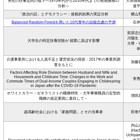
男性の仕事志向の低下―1970年代から2010年代までの長期推移の
片田孫朝
分析―
達
「政治の話」とデモクラシー：規範的効果の実証分析
横山
Balanced Random Forestを用いた10代青年の自殺念慮の予測
石
前原志
川陽生
大学生の特定扶養控除が 就業に及ぼす影響
大尊・
介護事業所における人員不足と運営状況の現状：2017年の事業所調
加藤
査をもとに
Factors Affecting Role Division between Husband and Wife and
Housework and Childcare Time: Changes in the Work and
李
Commute Times of Dual-Income Couples Engaging in Childrearing
in Japan after the COVID-19 Pandemic
ホワイトカラー・ゼネラリストの職務特性 －大学事務職員の定型的
増田
職務の規定要因に着目して－
超高齢社会における「家族問題」とその当事者
田巻
内山
(Hac
Uchiya