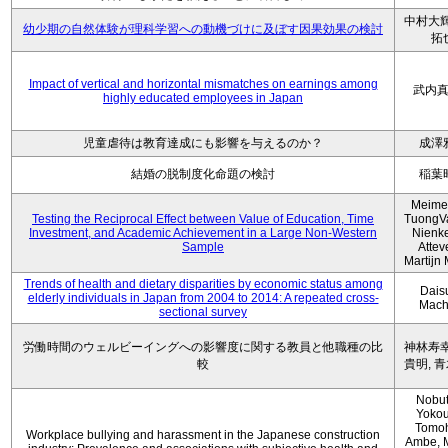
中村大輝
幼少期の自然体験が理科学習への動機づけに及ぼす因果効果の検討
拓
Impact of vertical and horizontal mismatches on earnings among
武内
highly educated employees in Japan
児童虐待は教育達成にも影響を与えるのか？
成澤
結婚の脱制度化命題の検討
稲葉
Meimei
Testing the Reciprocal Effect between Value of Education, Time
TuongV
Investment, and Academic Achievement in a Large Non-Western
Nienk
Sample
Atteve
Martijn
Trends of health and dietary disparities by economic status among
Dais
elderly individuals in Japan from 2004 to 2014: A repeated cross-
Mach
sectional survey
労働時間のウェルビーイングへの影響度に関する教員と他職種の比
神林寿幸
較
貴明, 
Nobu
Yokou
Tomo
Workplace bullying and harassment in the Japanese construction
Ambe, 