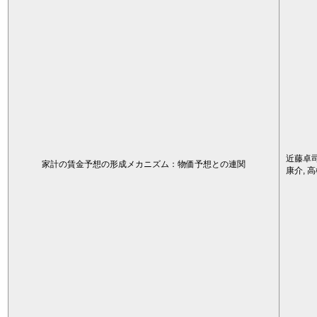
近藤卓司
家計の賃金予想の形成メカニズム：物価予想との連関
康介, 