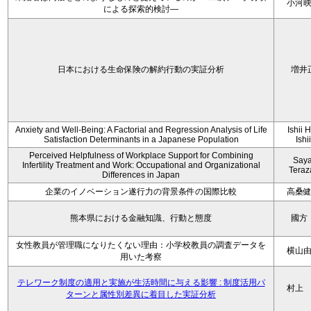
小河
による探索的検討—
日本における生命保険の解約行動の実証分析
増井
Anxiety and Well-Being: A Factorial and Regression Analysis of Life
Ishii 
Satisfaction Determinants in a Japanese Population
Ishi
Perceived Helpfulness of Workplace Support for Combining
Say
Infertility Treatment and Work: Occupational and Organizational
Tera
Differences in Japan
企業のイノベーション遂行力の背景条件の国際比較
高桑
熊本県における金融知識、行動と態度
國方
女性教員が管理職になりたくない理由：小学校教員の調査データを
横山
用いた考察
テレワーク制度の適用と実施が生活時間に与える影響 : 制度活用パ
村上
ターンと属性別差異に着目した実証分析