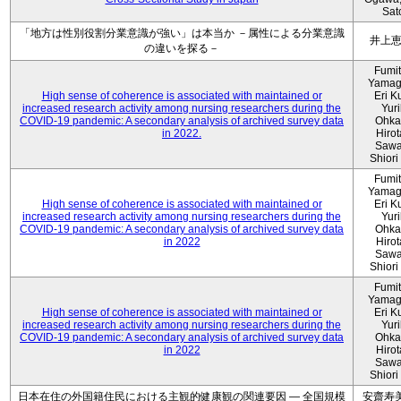
Sat
「地方は性別役割分業意識が強い」は本当か －属性による分業意識
井上
の違いを探る－
Fumi
Yamag
High sense of coherence is associated with maintained or
Eri K
increased research activity among nursing researchers during the
Yur
COVID-19 pandemic: A secondary analysis of archived survey data
Ohka
in 2022.
Hiro
Sawa
Shiori 
Fumi
Yamag
High sense of coherence is associated with maintained or
Eri K
increased research activity among nursing researchers during the
Yur
COVID-19 pandemic: A secondary analysis of archived survey data
Ohka
in 2022
Hiro
Sawa
Shiori 
Fumi
Yamag
High sense of coherence is associated with maintained or
Eri K
increased research activity among nursing researchers during the
Yur
COVID-19 pandemic: A secondary analysis of archived survey data
Ohka
in 2022
Hiro
Sawa
Shiori 
日本在住の外国籍住民における主観的健康観の関連要因 ― 全国規模
安齋寿美