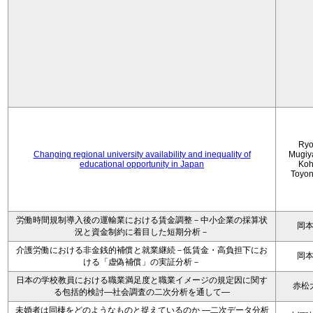
Ryo
Changing regional university availability and inequality of
Mugiy
educational opportunity in Japan
Koh
Toyo
労働時間規制導入後の運輸業における賃金調整－中小企業の採算状
岡
況と資金制約に着目した短期分析－
介護労働における非金銭的補償と就業継続－低賃金・高負担下にお
岡
ける「虚偽補償」の実証分析－
日本の学校教員における職業満足度と職業イメージの規定因に関す
赤松
る包括的検討―社会調査の二次分析を通して―
未婚者は同棲をどのようなものと捉えているのか —二次データ分析