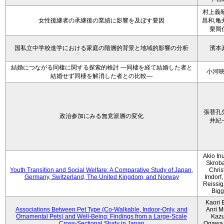
村上義昭
女性後継者の承継後の業績に影響を及ぼす要因
昌和,亀
栗岡
国私立中学校進学における家庭の階層的背景と地域的影響の分析
濱本
結婚につながる同棲に関する探索的検討 ―同棲を経て結婚した者と
小河
結婚せず同棲を解消した者との比較―
張替孔
政治参加にみる無党派層の変化
井紀
Akio Inu
Skrob
Youth Transition and Social Welfare: A Comparative Study of Japan,
Chris
Germany, Switzerland, The United Kingdom, and Norway
Imdorf, 
Reissig
Bigg
Kaori 
Associations Between Pet Type (Co-Walkable, Indoor-Only, and
Anri M
Ornamental Pets) and Well-Being: Findings from a Large-Scale
Kaz
Cross-Sectional Study in Japan
Ogawa,