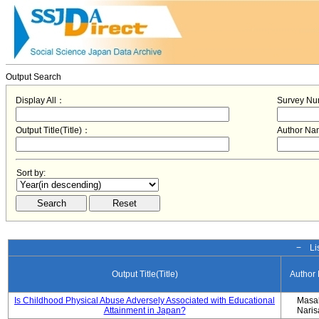
Output Search
Display All：
Survey N
Output Title(Title)：
Author N
Sort by:
− Lis
Output Title(Title)
Author
Is Childhood Physical Abuse Adversely Associated with Educational
Masa
Attainment in Japan?
Nari