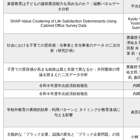
家庭教育は子どもの援助要請能力を高めるのか？：縦断パネルデー
平光
タ分析
Kyoto 
SHAP-Value Clustering of Life Satisfaction Determinants Using
Yoshi
Cabinet Office Survey Data
Sui
齋藤慈子
澤祐太 
社会における子育ての受容感：当事者と非当事者のデータ の二次分
田梨 央
析（研究計画）
茉 莉・
齋藤慈子
子育ての受容感が高まる経路は親と非親で異なるか：共同繁殖の理
祐太郎,
論を踏まえた二次データ分析
莉, 森
令和８年度年次経済財政報告
内
令和８年度年次経済財政報告
内
学校外教育の累積的効果：利用パターンと タイミングが教育達成に
眞田
与える影響
主観的な「ブラック企業」認識の変化と「ブラック企業問題」の現
小林
状