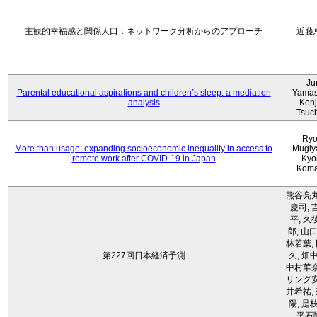
主観的幸福感と関係人口：ネットワーク分析からのアプローチ
近藤
Ju
Parental educational aspirations and children’s sleep: a mediation
Yamas
analysis
Kenji
Tsuc
Ryo
More than usage: expanding socioeconomic inequality in access to
Mugiy
remote work after COVID-19 in Japan
Kyo
Koma
熊谷亮丸
慶司, 
平, 久
郎, 山口
林若葉,
第227回日本経済予測
久, 畑
中村華奈
リング安
井希祐,
陽, 是
平石