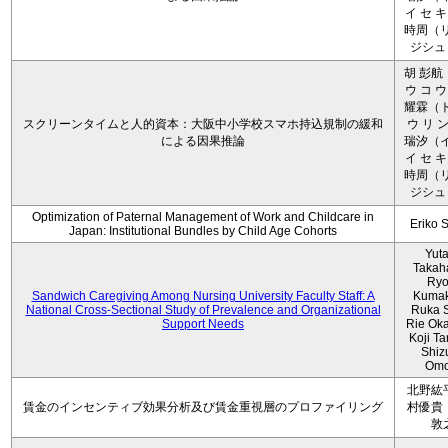
イ セ キ
時周（リ
ジシュ 
胡 彭航
ウ コ ウ
耀霖（ト
スクリーンタイムと人的資本：大阪中小学校スマホ持込規制の緩和
ウ リ ン
による因果推論
瑞汐（イ
イ セ キ
時周（リ
ジシュ 
Optimization of Paternal Management of Work and Childcare in
Eriko 
Japan: Institutional Bundles by Child Age Cohorts
Yut
Takah
Ryo
Sandwich Caregiving Among Nursing University Faculty Staff: A
Kumak
National Cross-Sectional Study of Prevalence and Organizational
Ruka S
Support Needs
Rie Ok
Koji T
Shiz
Omo
北野紘
賃金のインセンティブ効果分析及び賃金重視層のプロファイリング
村優貴
敦