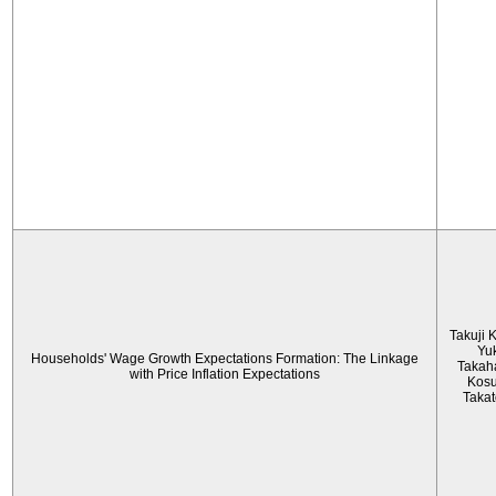
Takuji 
Yu
Households' Wage Growth Expectations Formation: The Linkage
Takah
with Price Inflation Expectations
Kos
Taka