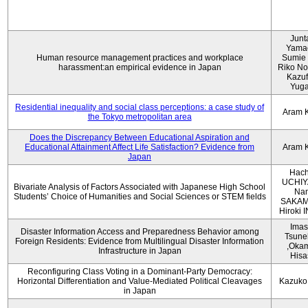
Junt
Yama
Human resource management practices and workplace
Sumie 
harassment:an empirical evidence in Japan
Riko No
Kazu
Yug
Residential inequality and social class perceptions: a case study of
Aram 
the Tokyo metropolitan area
Does the Discrepancy Between Educational Aspiration and
Educational Attainment Affect Life Satisfaction? Evidence from
Aram 
Japan
Hach
UCHIY
Bivariate Analysis of Factors Associated with Japanese High School
Na
Students’ Choice of Humanities and Social Sciences or STEM fields
SAKAM
Hiroki
Imas
Disaster Information Access and Preparedness Behavior among
Tsune
Foreign Residents: Evidence from Multilingual Disaster Information
,Oka
Infrastructure in Japan
Hisa
Reconfiguring Class Voting in a Dominant-Party Democracy:
Horizontal Differentiation and Value-Mediated Political Cleavages
Kazuko
in Japan