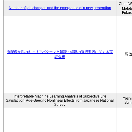
Chen W
Number of job changes and the emergence of a new generation
Motot
Fukus
有配偶女性のキャリアパターンと離職・転職の選択要因に関する実
聶 
証分析
Interpretable Machine Learning Analysis of Subjective Life
Yoshi
Satisfaction: Age-Specific Nonlinear Effects from Japanese National
Sui
Survey