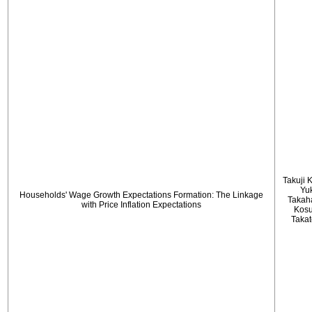
Takuji 
Yu
Households' Wage Growth Expectations Formation: The Linkage
Takah
with Price Inflation Expectations
Kos
Taka