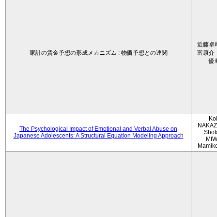
近藤卓
家計の賃金予想の形成メカニズム : 物価予想との連関
富康介
優
Ko
NAKAZ
The Psychological Impact of Emotional and Verbal Abuse on
Shot
Japanese Adolescents: A Structural Equation Modeling Approach
MIW
Mamik