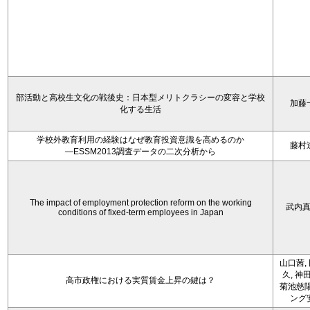
部活動と高校生文化の戦後史：日本型メリトクラシーの変容と学校
加藤
化する生活
学校外教育利用の経験はなぜ教育投資意識を高めるのか
藤村
―ESSM2013調査データの二次分析から
The impact of employment protection reform on the working
武内
conditions of fixed-term employees in Japan
山口茜,
久, 神
高市政権における実質賃金上昇の鍵は？
菊池慈陽
ング