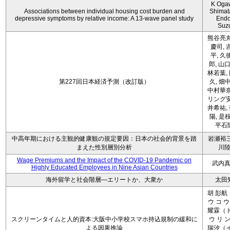
K Oga
Associations between individual housing cost burden and
Shimat
depressive symptoms by relative income: A 13-wave panel study
Endo
Suz
熊谷亮丸
慶司, 
平, 久
郎, 山口
林若葉,
第227回日本経済予測（改訂版）
久, 畑
中村華奈
リング安
井希祐,
陽, 是
平石
中高年期における主観的健康観の規定要因：日本の社会的背景を踏
岩瀬裕三
まえた性別層別分析
川
Wage Premiums and the Impact of the COVID‑19 Pandemic on
武内
Highly Educated Employees in Nine Asian Countries
海外留学と社会階層―エリートか、大衆か
太田
胡 彭航
ウ コ ウ
耀霖（ト
スクリーンタイムと人的資本:大阪中小学校スマホ持込規制の緩和に
ウ リ ン
よる因果推論
瑞汐（イ