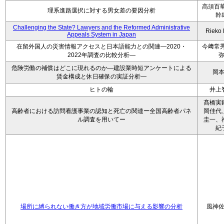
高須百華
理系進路選択に対する男女差の要因分析
幹
Challenging the State? Lawyers and the Reformed Administrative
Rieko
Appeals System in Japan
在留外国人の災害情報アクセスと日本語能力との関連―2020・
今﨑常秀
2022年調査の比較分析―
危険労働の補償はどこに現れるのか―建設業時短アンケートによる
岡
賃金構成と休日確保の実証分析―
ヒトの輪
井上
髙橋実
高齢者における訪問看護事業の認知と死亡の関連ー全国高齢者パネ
岡佳代
ル調査を用いてー
圭一、
紀
場所に縛られない働き方が地域労働市場に与える影響の分析
風神