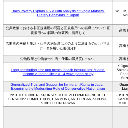
Does Poverty Explain All? A Path Analysis of Single Mothers’
Wu Lin, 
Dietary Behaviors in Japan
Aki
公共政策における非正規雇用の問題と正規雇用への転職について: 正
高橋 
規雇用への転職の諸要因に着目して
労働者の幸福と生活・仕事の満足度はどのように決まるのか: パネル
高橋 
データを用いた要因分析
労働政策と労働者の生活・仕事の満足度について
高橋 
K Oga
Long commuting time and mental health inequalities: Middle-
Shimat
income vulnerability in a 14-wave panel study
Endo
Suz
Generalized Trust and Support for Immigrant Rights in Japan:
Guan
Examining the Moderating Role of Conservative Nationalism
Lia
INSTITUTIONAL RESPONSES TO DEVELOPMENT-INDUCED
I-HSIEN
TENSIONS: COMPETITION, HARMONY, AND ORGANIZATIONAL
KAZU
STABILITY IN TAIWAN
MINE