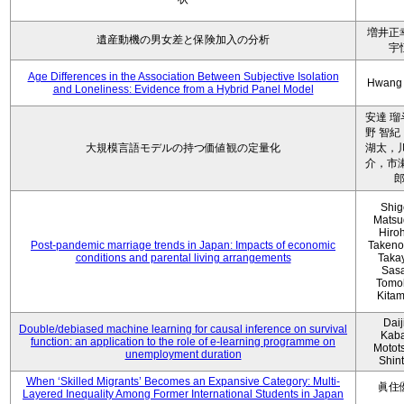
増井正
遺産動機の男女差と保険加入の分析
宇
Age Differences in the Association Between Subjective Isolation
Hwang
and Loneliness: Evidence from a Hybrid Panel Model
安達 瑠
野 智紀
大規模言語モデルの持つ価値観の定量化
湖太，川
介，市瀬
Shig
Matsu
Hiro
Post-pandemic marriage trends in Japan: Impacts of economic
Takeno
conditions and parental living arrangements
Taka
Sasa
Tomo
Kita
Daij
Double/debiased machine learning for causal inference on survival
Kaba
function: an application to the role of e-learning programme on
Motot
unemployment duration
Shin
When ‘Skilled Migrants’ Becomes an Expansive Category: Multi-
眞住
Layered Inequality Among Former International Students in Japan