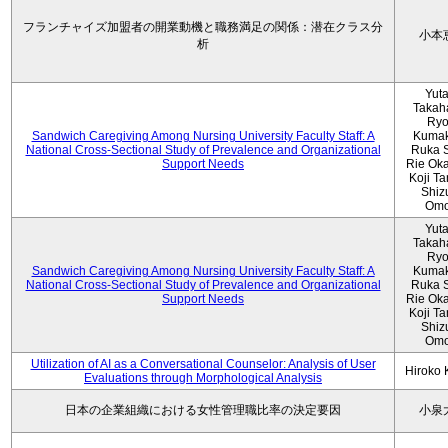
フランチャイズ加盟者の開業動機と職務満足の関係：潜在クラス分
小本
析
Yut
Takah
Ryo
Sandwich Caregiving Among Nursing University Faculty Staff: A
Kumak
National Cross-Sectional Study of Prevalence and Organizational
Ruka S
Support Needs
Rie Ok
Koji T
Shiz
Omo
Yut
Takah
Ryo
Sandwich Caregiving Among Nursing University Faculty Staff: A
Kumak
National Cross-Sectional Study of Prevalence and Organizational
Ruka S
Support Needs
Rie Ok
Koji T
Shiz
Omo
Utilization of AI as a Conversational Counselor: Analysis of User
Hiroko
Evaluations through Morphological Analysis
日本の企業組織における女性管理職比率の決定要因
小泉