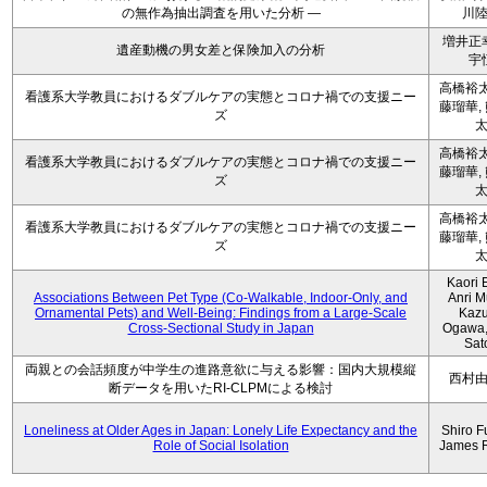
の無作為抽出調査を用いた分析 ―
川
増井正
遺産動機の男女差と保険加入の分析
宇
高橋裕太
看護系大学教員におけるダブルケアの実態とコロナ禍での支援ニー
藤瑠華,
ズ
高橋裕太
看護系大学教員におけるダブルケアの実態とコロナ禍での支援ニー
藤瑠華,
ズ
高橋裕太
看護系大学教員におけるダブルケアの実態とコロナ禍での支援ニー
藤瑠華,
ズ
Kaori 
Associations Between Pet Type (Co-Walkable, Indoor-Only, and
Anri M
Ornamental Pets) and Well-Being: Findings from a Large-Scale
Kaz
Cross-Sectional Study in Japan
Ogawa,
Sat
両親との会話頻度が中学生の進路意欲に与える影響：国内大規模縦
西村
断データを用いたRI-CLPMによる検討
Loneliness at Older Ages in Japan: Lonely Life Expectancy and the
Shiro F
Role of Social Isolation
James 