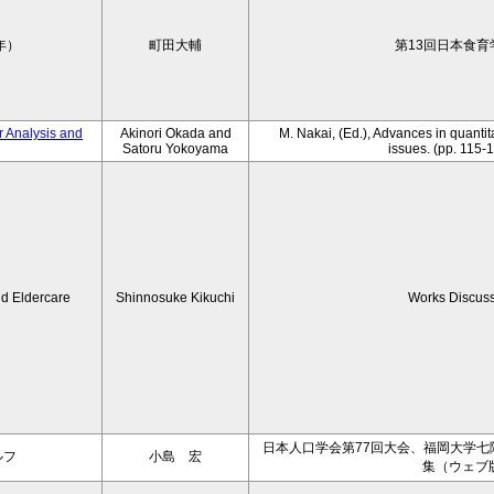
年）
町田大輔
第13回日本食育
r Analysis and
Akinori Okada and
M. Nakai, (Ed.), Advances in quantit
Satoru Yokoyama
issues. (pp. 115-1
d Eldercare
Shinnosuke Kikuchi
Works Discus
日本人口学会第77回大会、福岡大学七隈キ
ルフ
小島 宏
集（ウェブ