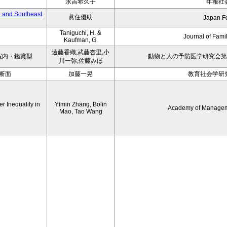
永吉希久子
年報社
h and Southeast
眞住優助
Japan F
Taniguchi, H. &
Journal of Fami
Kaufman, G.
遠藤香織,武藤杏里,小
室内・鑑賞型
動物と人の予防医学研究会第 
川一弥,佐藤みほ
一断面
加藤一晃
教育社会学研究
r Inequality in
Yimin Zhang, Bolin
Academy of Managem
Mao, Tao Wang