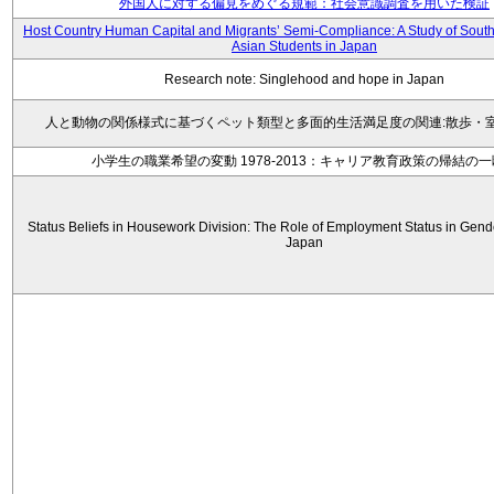
外国人に対する偏見をめぐる規範：社会意識調査を用いた検証
Host Country Human Capital and Migrants’ Semi-Compliance: A Study of Sout
Asian Students in Japan
Research note: Singlehood and hope in Japan
人と動物の関係様式に基づくペット類型と多面的生活満足度の関連:散歩・
小学生の職業希望の変動 1978-2013：キャリア教育政策の帰結の
Status Beliefs in Housework Division: The Role of Employment Status in Gende
Japan