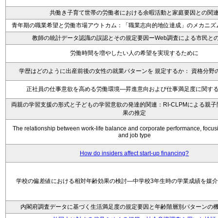
共働き子育て世帯の労働者における余暇活動と家庭要因との関
青年期の職業希望と労働市場アウトカム：「職業志向的地位達成」のメカニズ
教師の統計データ認識の誤認とその規定要因ーWeb調査による市民と
労働時間を増やしたい人の希望を実現するために
学歴はどのように出産前後の女性の就業パターンを 規定するか： 資格分野
正社員の仕事意欲を高める労働環境―昇進意向および仕事満足度に関す
両親の学習支援の形式と子どもの学習意欲の発達的関連：RI-CLPMによる親
果の推定
The relationship between work-life balance and corporate performance, focus
and job type
How do insiders affect start-up financing?
学校の偏差値における相対年齢効果の検討―中学校3年生時の学業成績を媒
内閣府調査データに基づく生活満足度の規定要因と年齢階層別パターンの