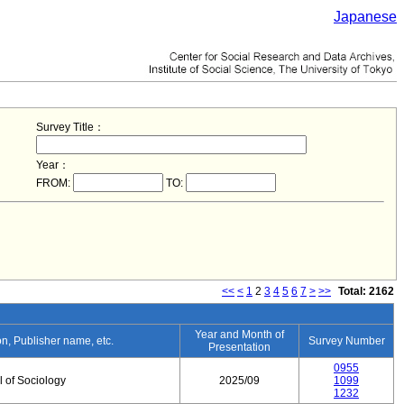
Japanese
Survey Title：
Year：
FROM:
TO:
<<
<
1
2
3
4
5
6
7
>
>>
Total: 2162
Year and Month of
ion, Publisher name, etc.
Survey Number
Presentation
0955
 of Sociology
2025/09
1099
1232