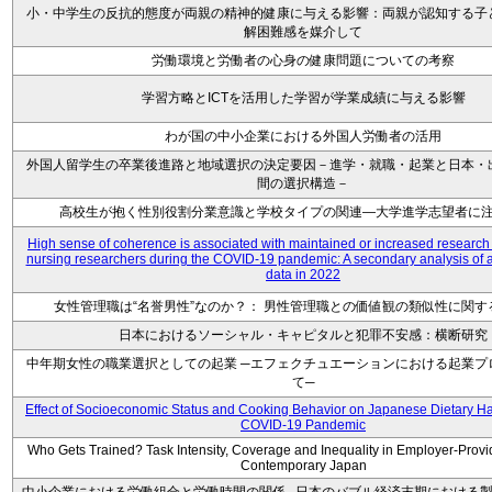
小・中学生の反抗的態度が両親の精神的健康に与える影響：両親が認知する子
解困難感を媒介して
労働環境と労働者の心身の健康問題についての考察
学習方略とICTを活用した学習が学業成績に与える影響
わが国の中小企業における外国人労働者の活用
外国人留学生の卒業後進路と地域選択の決定要因－進学・就職・起業と日本・
間の選択構造－
高校生が抱く性別役割分業意識と学校タイプの関連―大学進学志望者に
High sense of coherence is associated with maintained or increased research
nursing researchers during the COVID-19 pandemic: A secondary analysis of 
data in 2022
女性管理職は“名誉男性”なのか？： 男性管理職との価値観の類似性に関す
日本におけるソーシャル・キャピタルと犯罪不安感：横断研究
中年期女性の職業選択としての起業 ─エフェクチュエーションにおける起業プ
て─
Effect of Socioeconomic Status and Cooking Behavior on Japanese Dietary Ha
COVID-19 Pandemic
Who Gets Trained? Task Intensity, Coverage and Inequality in Employer-Provi
Contemporary Japan