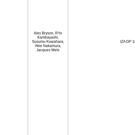
Alex Bryson, RYo
Kambayashi,
Susumu Kuwahara,
IZA DP 
Akie Nakamura,
Jacques Wels