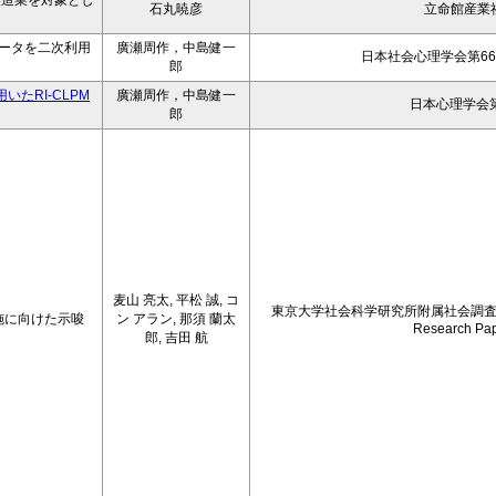
製造業を対象とし
石丸暁彦
立命館産業
ータを二次利用
廣瀬周作，中島健一
日本社会心理学会第66
郎
たRI-CLPM
廣瀬周作，中島健一
日本心理学会第
郎
麦山 亮太, 平松 誠, コ
東京大学社会科学研究所附属社会調
施に向けた示唆
ン アラン, 那須 蘭太
Research Pap
郎, 吉田 航