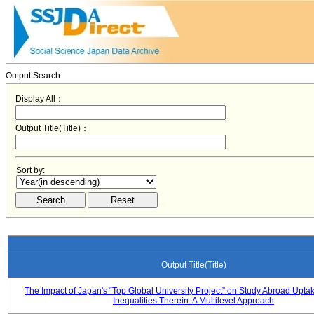
Output Search
Display All：
Output Title(Title)：
Sort by:
Output Title(Title)
The Impact of Japan's “Top Global University Project” on Study Abroad Upta
Inequalities Therein: A Multilevel Approach