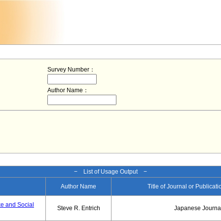
Survey Number：
Author Name：
− List of Usage Output −
Author Name
Title of Journal or Publicat
ke and Social
Steve R. Entrich
Japanese Journal