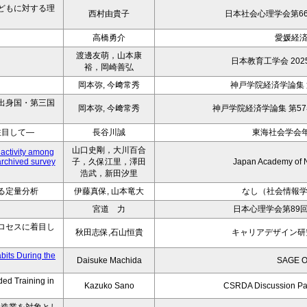
どもに対する理
西村由貴子
日本社会心理学会第6
高橋勇介
愛媛経
渡邊友萌，山本康
日本教育工学会 20
裕，岡崎善弘
岡本弥, 今﨑常秀
神戸学院経済学論集 第
出身国・第三国
岡本弥, 今﨑常秀
神戸学院経済学論集 第57巻 
注目して―
長谷川誠
東海社会学会年
山口史剛，大川百合
 activity among
archived survey
子，久保江里，澤田
Japan Academy of 
浩武，新田汐里
る定量分析
伊藤真保, 山本竜大
なし（社会情報
宮道 力
日本心理学会第89
ロセスに着目し
秋田志保,石山恒貴
キャリアデザイン研究 2
bits During the
Daisuke Machida
SAGE O
ded Training in
Kazuko Sano
CSRDA Discussion Pa