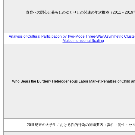
食育への関心と暮らしのゆとりとの関連の年次推移（2011～2019
Analysis of Cultural Participation by Two-Mode Three-Way Asymmetric Cluste
Multidimensional Scaling
Who Bears the Burden? Heterogeneous Labor Market Penalties of Child an
20世紀末の大学生における性的行為の関連要因：異性・同性・セ