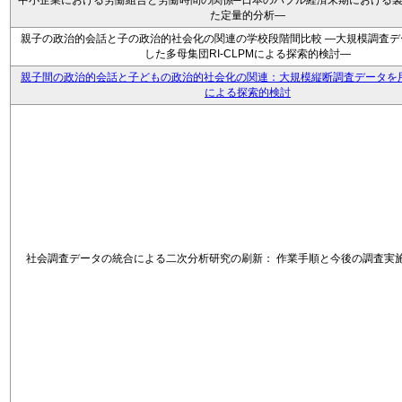
中小企業における労働組合と労働時間の関係─日本のバブル経済末期における
た定量的分析―
親子の政治的会話と子の政治的社会化の関連の学校段階間比較 ―大規模調査デ
した多母集団RI-CLPMによる探索的検討―
親子間の政治的会話と子どもの政治的社会化の関連：大規模縦断調査データを用い
による探索的検討
社会調査データの統合による二次分析研究の刷新： 作業手順と今後の調査実