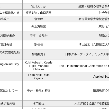
連
宮川えりか
産業・組織心理学会第4
ムを精緻化する
打越文弥，山口哲司
社会学
の比較ー
森俊郎
名古屋大学大学院教育
井上恵理菜
JRIレ
の役割の検討
寺本 えりか
理論と
る実証分析
劉佳佳
博士論文（兵庫県立大
子間の交差遅延効
西村由貴子
日本グループ・ダイナミックス学
Koki Kobashi, Kaede
ing on industry
Fujita, Manabu
The 9 th International Conference o
Ichikawa
Eriko Naiki, Yuta
Applied Ec
Ogane
介変数として―
中井（松尾）和弥
応用教育心
機械学習分析
水門善之
人工知能学会第135回知