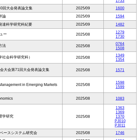
1733
0回大会発表論文集
2025/09
1600
評論
2025/09
1594
発達科学研究科紀要
2025/09
1482
1279
ビュー
2025/08
1730
0764
方法
2025/08
1508
1349
学社会科学研究科）
2025/08
1354
会大会第71回大会発表論文集
2025/08
1571
1598
n Management in Emerging Markets
2025/08
1599
onomics
2025/08
1083
1363
1369
理学研究
2025/08
1370
PJ010
PJ011
識ベースシステム研究会
2025/08
1746