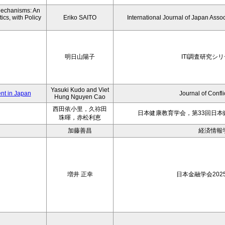
 Mechanisms: An
cs, with Policy
Eriko SAITO
International Journal of Japan Ass
明日山陽子
ITI調査研究シリー
Yasuki Kudo and Viet
nt in Japan
Journal of Confli
Hung Nguyen Cao
西田依小里，久祢田
日本健康教育学会，第33回日
珠暉，赤松利恵
加藤善昌
経済情報
増井 正幸
日本金融学会202