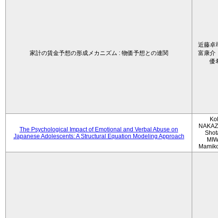
近藤卓
家計の賃金予想の形成メカニズム : 物価予想との連関
富康介
優
Ko
NAKAZ
The Psychological Impact of Emotional and Verbal Abuse on
Shot
Japanese Adolescents: A Structural Equation Modeling Approach
MIW
Mamik