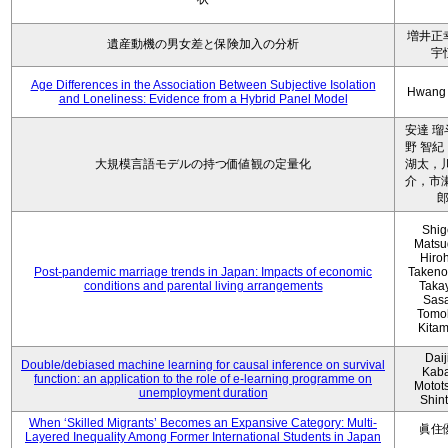
増井正
遺産動機の男女差と保険加入の分析
宇
Age Differences in the Association Between Subjective Isolation
Hwang
and Loneliness: Evidence from a Hybrid Panel Model
安達 瑠
野 智紀
大規模言語モデルの持つ価値観の定量化
湖太，川
介，市瀬
Shig
Matsu
Hiro
Post-pandemic marriage trends in Japan: Impacts of economic
Takeno
conditions and parental living arrangements
Taka
Sasa
Tomo
Kita
Daij
Double/debiased machine learning for causal inference on survival
Kaba
function: an application to the role of e-learning programme on
Motot
unemployment duration
Shin
When ‘Skilled Migrants’ Becomes an Expansive Category: Multi-
眞住
Layered Inequality Among Former International Students in Japan