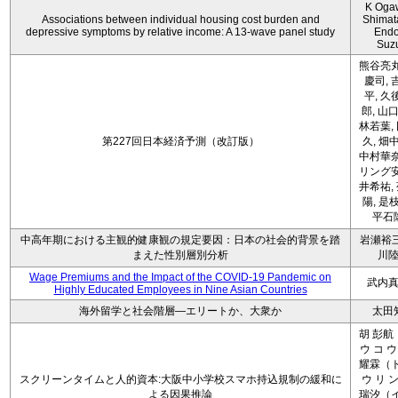
K Oga
Associations between individual housing cost burden and
Shimat
depressive symptoms by relative income: A 13-wave panel study
Endo
Suz
熊谷亮丸
慶司, 
平, 久
郎, 山口
林若葉,
第227回日本経済予測（改訂版）
久, 畑
中村華奈
リング安
井希祐,
陽, 是
平石
中高年期における主観的健康観の規定要因：日本の社会的背景を踏
岩瀬裕三
まえた性別層別分析
川
Wage Premiums and the Impact of the COVID‑19 Pandemic on
武内
Highly Educated Employees in Nine Asian Countries
海外留学と社会階層―エリートか、大衆か
太田
胡 彭航
ウ コ ウ
耀霖（ト
スクリーンタイムと人的資本:大阪中小学校スマホ持込規制の緩和に
ウ リ ン
よる因果推論
瑞汐（イ