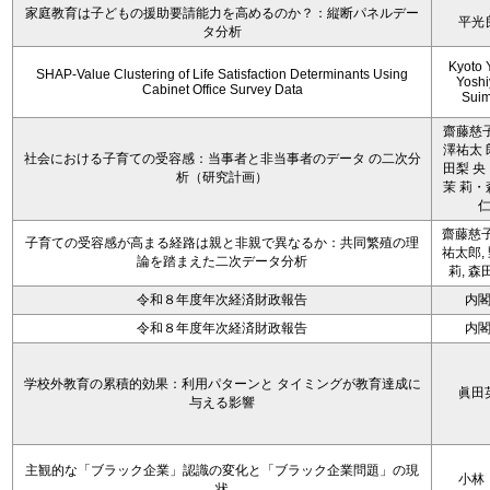
家庭教育は子どもの援助要請能力を高めるのか？：縦断パネルデー
平光
タ分析
Kyoto 
SHAP-Value Clustering of Life Satisfaction Determinants Using
Yoshi
Cabinet Office Survey Data
Sui
齋藤慈子
澤祐太 
社会における子育ての受容感：当事者と非当事者のデータ の二次分
田梨 央
析（研究計画）
茉 莉・
齋藤慈子
子育ての受容感が高まる経路は親と非親で異なるか：共同繁殖の理
祐太郎,
論を踏まえた二次データ分析
莉, 森
令和８年度年次経済財政報告
内
令和８年度年次経済財政報告
内
学校外教育の累積的効果：利用パターンと タイミングが教育達成に
眞田
与える影響
主観的な「ブラック企業」認識の変化と「ブラック企業問題」の現
小林
状