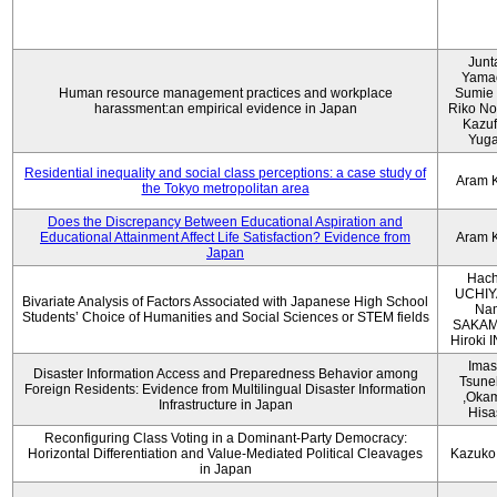
Junt
Yama
Human resource management practices and workplace
Sumie 
harassment:an empirical evidence in Japan
Riko No
Kazu
Yug
Residential inequality and social class perceptions: a case study of
Aram 
the Tokyo metropolitan area
Does the Discrepancy Between Educational Aspiration and
Educational Attainment Affect Life Satisfaction? Evidence from
Aram 
Japan
Hach
UCHIY
Bivariate Analysis of Factors Associated with Japanese High School
Na
Students’ Choice of Humanities and Social Sciences or STEM fields
SAKAM
Hiroki
Imas
Disaster Information Access and Preparedness Behavior among
Tsune
Foreign Residents: Evidence from Multilingual Disaster Information
,Oka
Infrastructure in Japan
Hisa
Reconfiguring Class Voting in a Dominant-Party Democracy:
Horizontal Differentiation and Value-Mediated Political Cleavages
Kazuko
in Japan