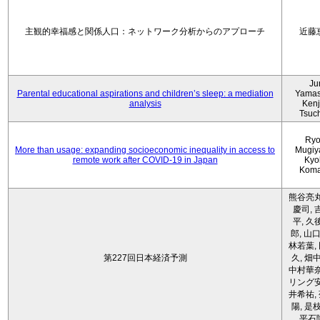
主観的幸福感と関係人口：ネットワーク分析からのアプローチ
近藤
Ju
Parental educational aspirations and children’s sleep: a mediation
Yamas
analysis
Kenji
Tsuc
Ryo
More than usage: expanding socioeconomic inequality in access to
Mugiy
remote work after COVID-19 in Japan
Kyo
Koma
熊谷亮丸
慶司, 
平, 久
郎, 山口
林若葉,
第227回日本経済予測
久, 畑
中村華奈
リング安
井希祐,
陽, 是
平石