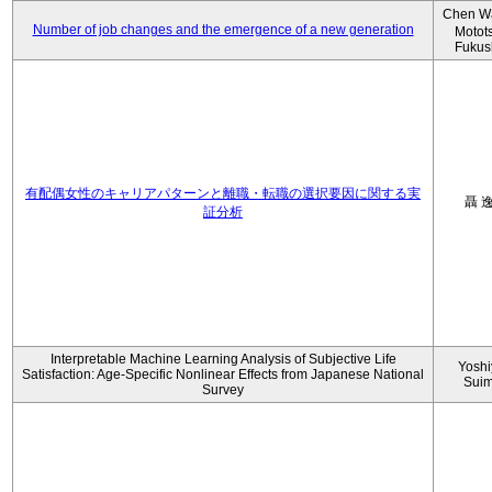
Chen W
Number of job changes and the emergence of a new generation
Motot
Fukus
有配偶女性のキャリアパターンと離職・転職の選択要因に関する実
聶 
証分析
Interpretable Machine Learning Analysis of Subjective Life
Yoshi
Satisfaction: Age-Specific Nonlinear Effects from Japanese National
Sui
Survey