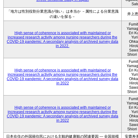
Sat
「地方は性別役割分業意識が強い」は本当か －属性による分業意識
井上
の違いを探る－
Fumi
Yamag
High sense of coherence is associated with maintained or
Eri K
increased research activity among nursing researchers during the
Yur
COVID-19 pandemic: A secondary analysis of archived survey data
Ohka
in 2022.
Hiro
Sawa
Shiori 
Fumi
Yamag
High sense of coherence is associated with maintained or
Eri K
increased research activity among nursing researchers during the
Yur
COVID-19 pandemic: A secondary analysis of archived survey data
Ohka
in 2022
Hiro
Sawa
Shiori 
Fumi
Yamag
High sense of coherence is associated with maintained or
Eri K
increased research activity among nursing researchers during the
Yur
COVID-19 pandemic: A secondary analysis of archived survey data
Ohka
in 2022
Hiro
Sawa
Shiori 
日本在住の外国籍住民における主観的健康観の関連要因 ― 全国規模
安齋寿美