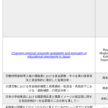
Ryo
Changing regional university availability and inequality of
Mugiy
educational opportunity in Japan
Koh
Toyo
労働時間規制導入後の運輸業における賃金調整－中小企業の採算状
岡
況と資金制約に着目した短期分析－
介護労働における非金銭的補償と就業継続－低賃金・高負担下にお
岡
ける「虚偽補償」の実証分析－
日本の学校教員における職業満足度と職業イメージの規定因に関す
赤松
る包括的検討―社会調査の二次分析を通して―
未婚者は同棲をどのようなものと捉えているのか —二次データ分析