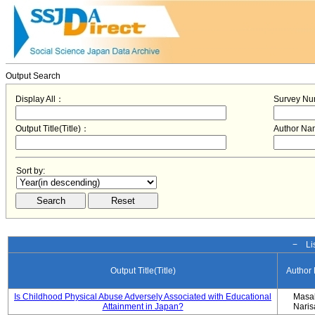
Output Search
Display All：
Survey N
Output Title(Title)：
Author N
Sort by:
− Lis
Output Title(Title)
Author
Is Childhood Physical Abuse Adversely Associated with Educational
Masa
Attainment in Japan?
Nari