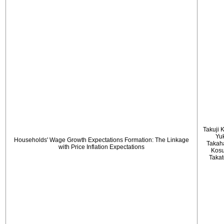
Takuji 
Yu
Households' Wage Growth Expectations Formation: The Linkage
Takah
with Price Inflation Expectations
Kos
Taka