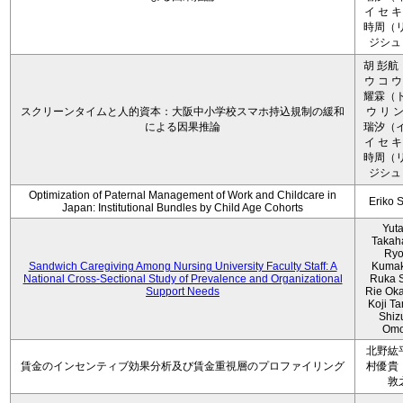
イ セ キ
時周（リ
ジシュ 
胡 彭航
ウ コ ウ
耀霖（ト
スクリーンタイムと人的資本：大阪中小学校スマホ持込規制の緩和
ウ リ ン
による因果推論
瑞汐（イ
イ セ キ
時周（リ
ジシュ 
Optimization of Paternal Management of Work and Childcare in
Eriko 
Japan: Institutional Bundles by Child Age Cohorts
Yut
Takah
Ryo
Sandwich Caregiving Among Nursing University Faculty Staff: A
Kumak
National Cross-Sectional Study of Prevalence and Organizational
Ruka S
Support Needs
Rie Ok
Koji T
Shiz
Omo
北野紘
賃金のインセンティブ効果分析及び賃金重視層のプロファイリング
村優貴
敦