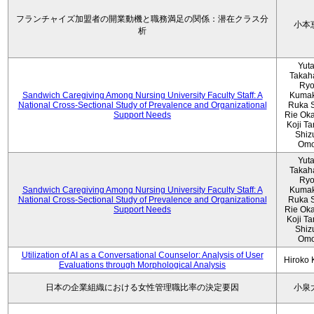
フランチャイズ加盟者の開業動機と職務満足の関係：潜在クラス分
小本
析
Yut
Takah
Ryo
Sandwich Caregiving Among Nursing University Faculty Staff: A
Kumak
National Cross-Sectional Study of Prevalence and Organizational
Ruka S
Support Needs
Rie Ok
Koji T
Shiz
Omo
Yut
Takah
Ryo
Sandwich Caregiving Among Nursing University Faculty Staff: A
Kumak
National Cross-Sectional Study of Prevalence and Organizational
Ruka S
Support Needs
Rie Ok
Koji T
Shiz
Omo
Utilization of AI as a Conversational Counselor: Analysis of User
Hiroko
Evaluations through Morphological Analysis
日本の企業組織における女性管理職比率の決定要因
小泉