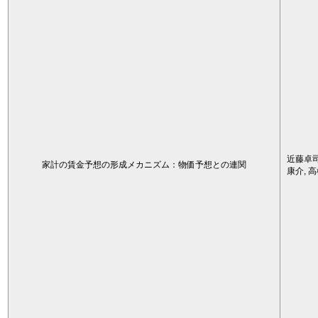
近藤卓司
家計の賃金予想の形成メカニズム：物価予想との連関
康介, 