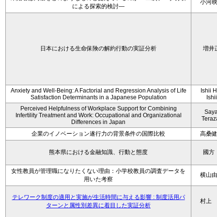
小河
による探索的検討—
日本における生命保険の解約行動の実証分析
増井
Anxiety and Well-Being: A Factorial and Regression Analysis of Life
Ishii 
Satisfaction Determinants in a Japanese Population
Ishi
Perceived Helpfulness of Workplace Support for Combining
Say
Infertility Treatment and Work: Occupational and Organizational
Tera
Differences in Japan
企業のイノベーション遂行力の背景条件の国際比較
高桑
熊本県における金融知識、行動と態度
國方
女性教員が管理職になりたくない理由：小学校教員の調査データを
横山
用いた考察
テレワーク制度の適用と実施が生活時間に与える影響 : 制度活用パ
村上
ターンと属性別差異に着目した実証分析