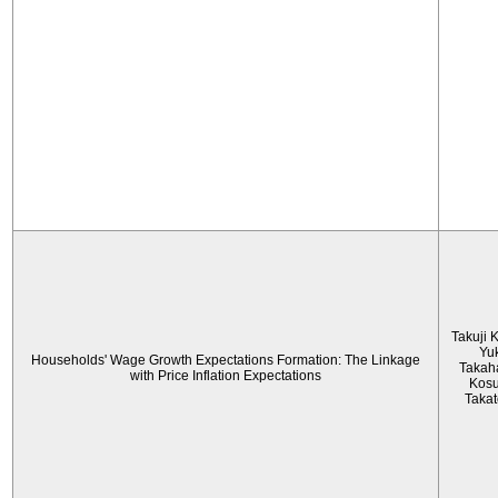
Takuji 
Yu
Households' Wage Growth Expectations Formation: The Linkage
Takah
with Price Inflation Expectations
Kos
Taka