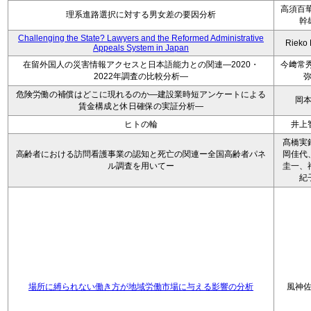
高須百華
理系進路選択に対する男女差の要因分析
幹
Challenging the State? Lawyers and the Reformed Administrative
Rieko
Appeals System in Japan
在留外国人の災害情報アクセスと日本語能力との関連―2020・
今﨑常秀
2022年調査の比較分析―
危険労働の補償はどこに現れるのか―建設業時短アンケートによる
岡
賃金構成と休日確保の実証分析―
ヒトの輪
井上
髙橋実
高齢者における訪問看護事業の認知と死亡の関連ー全国高齢者パネ
岡佳代
ル調査を用いてー
圭一、
紀
場所に縛られない働き方が地域労働市場に与える影響の分析
風神