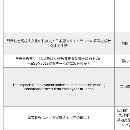
部活動と高校生文化の戦後史：日本型メリトクラシーの変容と学校
加藤
化する生活
学校外教育利用の経験はなぜ教育投資意識を高めるのか
藤村
―ESSM2013調査データの二次分析から
The impact of employment protection reform on the working
武内
conditions of fixed-term employees in Japan
山口茜,
久, 神
高市政権における実質賃金上昇の鍵は？
菊池慈陽
ング