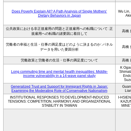
Does Poverty Explain All? A Path Analysis of Single Mothers’
Wu Lin, 
Dietary Behaviors in Japan
Aki
公共政策における非正規雇用の問題と正規雇用への転職について: 正
高橋 
規雇用への転職の諸要因に着目して
労働者の幸福と生活・仕事の満足度はどのように決まるのか: パネル
高橋 
データを用いた要因分析
労働政策と労働者の生活・仕事の満足度について
高橋 
K Oga
Long commuting time and mental health inequalities: Middle-
Shimat
income vulnerability in a 14-wave panel study
Endo
Suz
Generalized Trust and Support for Immigrant Rights in Japan:
Guan
Examining the Moderating Role of Conservative Nationalism
Lia
INSTITUTIONAL RESPONSES TO DEVELOPMENT-INDUCED
I-HSIEN
TENSIONS: COMPETITION, HARMONY, AND ORGANIZATIONAL
KAZU
STABILITY IN TAIWAN
MINE