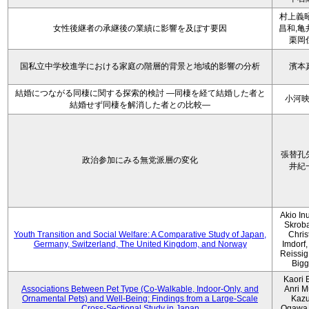
村上義昭
女性後継者の承継後の業績に影響を及ぼす要因
昌和,亀
栗岡
国私立中学校進学における家庭の階層的背景と地域的影響の分析
濱本
結婚につながる同棲に関する探索的検討 ―同棲を経て結婚した者と
小河
結婚せず同棲を解消した者との比較―
張替孔
政治参加にみる無党派層の変化
井紀
Akio Inu
Skrob
Youth Transition and Social Welfare: A Comparative Study of Japan,
Chris
Germany, Switzerland, The United Kingdom, and Norway
Imdorf, 
Reissig
Bigg
Kaori 
Associations Between Pet Type (Co-Walkable, Indoor-Only, and
Anri M
Ornamental Pets) and Well-Being: Findings from a Large-Scale
Kaz
Cross-Sectional Study in Japan
Ogawa,