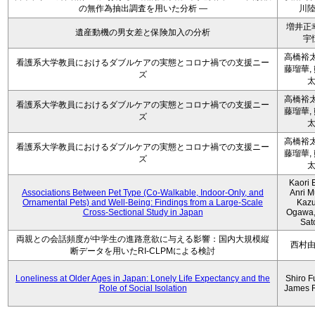
の無作為抽出調査を用いた分析 ―
川
増井正
遺産動機の男女差と保険加入の分析
宇
高橋裕太
看護系大学教員におけるダブルケアの実態とコロナ禍での支援ニー
藤瑠華,
ズ
高橋裕太
看護系大学教員におけるダブルケアの実態とコロナ禍での支援ニー
藤瑠華,
ズ
高橋裕太
看護系大学教員におけるダブルケアの実態とコロナ禍での支援ニー
藤瑠華,
ズ
Kaori 
Associations Between Pet Type (Co-Walkable, Indoor-Only, and
Anri M
Ornamental Pets) and Well-Being: Findings from a Large-Scale
Kaz
Cross-Sectional Study in Japan
Ogawa,
Sat
両親との会話頻度が中学生の進路意欲に与える影響：国内大規模縦
西村
断データを用いたRI-CLPMによる検討
Loneliness at Older Ages in Japan: Lonely Life Expectancy and the
Shiro F
Role of Social Isolation
James 