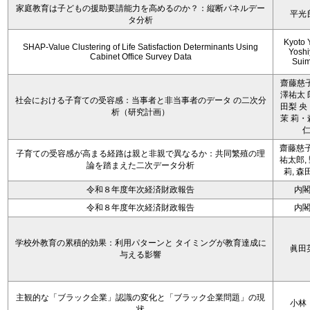
家庭教育は子どもの援助要請能力を高めるのか？：縦断パネルデー
平光
タ分析
Kyoto 
SHAP-Value Clustering of Life Satisfaction Determinants Using
Yoshi
Cabinet Office Survey Data
Sui
齋藤慈子
澤祐太 
社会における子育ての受容感：当事者と非当事者のデータ の二次分
田梨 央
析（研究計画）
茉 莉・
齋藤慈子
子育ての受容感が高まる経路は親と非親で異なるか：共同繁殖の理
祐太郎,
論を踏まえた二次データ分析
莉, 森
令和８年度年次経済財政報告
内
令和８年度年次経済財政報告
内
学校外教育の累積的効果：利用パターンと タイミングが教育達成に
眞田
与える影響
主観的な「ブラック企業」認識の変化と「ブラック企業問題」の現
小林
状