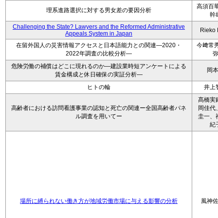
高須百華
理系進路選択に対する男女差の要因分析
幹
Challenging the State? Lawyers and the Reformed Administrative
Rieko
Appeals System in Japan
在留外国人の災害情報アクセスと日本語能力との関連―2020・
今﨑常秀
2022年調査の比較分析―
危険労働の補償はどこに現れるのか―建設業時短アンケートによる
岡
賃金構成と休日確保の実証分析―
ヒトの輪
井上
髙橋実
高齢者における訪問看護事業の認知と死亡の関連ー全国高齢者パネ
岡佳代
ル調査を用いてー
圭一、
紀
場所に縛られない働き方が地域労働市場に与える影響の分析
風神