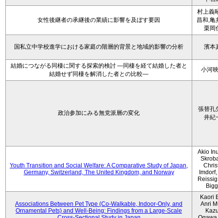
村上義昭
女性後継者の承継後の業績に影響を及ぼす要因
昌和,亀
栗岡
国私立中学校進学における家庭の階層的背景と地域的影響の分析
濱本
結婚につながる同棲に関する探索的検討 ―同棲を経て結婚した者と
小河
結婚せず同棲を解消した者との比較―
張替孔
政治参加にみる無党派層の変化
井紀
Akio Inu
Skrob
Youth Transition and Social Welfare: A Comparative Study of Japan,
Chris
Germany, Switzerland, The United Kingdom, and Norway
Imdorf, 
Reissig
Bigg
Kaori 
Associations Between Pet Type (Co-Walkable, Indoor-Only, and
Anri M
Ornamental Pets) and Well-Being: Findings from a Large-Scale
Kaz
Cross-Sectional Study in Japan
Ogawa,