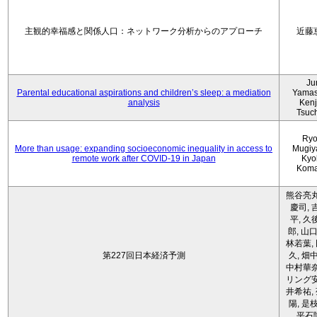
主観的幸福感と関係人口：ネットワーク分析からのアプローチ
近藤
Ju
Parental educational aspirations and children’s sleep: a mediation
Yamas
analysis
Kenji
Tsuc
Ryo
More than usage: expanding socioeconomic inequality in access to
Mugiy
remote work after COVID-19 in Japan
Kyo
Koma
熊谷亮丸
慶司, 
平, 久
郎, 山口
林若葉,
第227回日本経済予測
久, 畑
中村華奈
リング安
井希祐,
陽, 是
平石