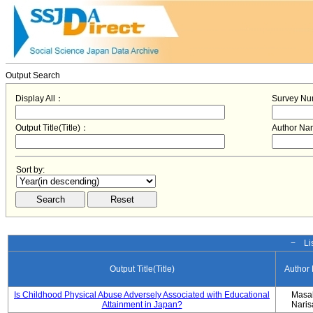
Output Search
Display All：
Survey N
Output Title(Title)：
Author N
Sort by:
− Lis
Output Title(Title)
Author
Is Childhood Physical Abuse Adversely Associated with Educational
Masa
Attainment in Japan?
Nari