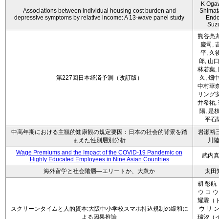
K Oga
Associations between individual housing cost burden and
Shimat
depressive symptoms by relative income: A 13-wave panel study
Endo
Suz
熊谷亮丸
慶司, 
平, 久
郎, 山口
林若葉,
第227回日本経済予測（改訂版）
久, 畑
中村華奈
リング安
井希祐,
陽, 是
平石
中高年期における主観的健康観の規定要因：日本の社会的背景を踏
岩瀬裕三
まえた性別層別分析
川
Wage Premiums and the Impact of the COVID‑19 Pandemic on
武内
Highly Educated Employees in Nine Asian Countries
海外留学と社会階層―エリートか、大衆か
太田
胡 彭航
ウ コ ウ
耀霖（ト
スクリーンタイムと人的資本:大阪中小学校スマホ持込規制の緩和に
ウ リ ン
よる因果推論
瑞汐（イ