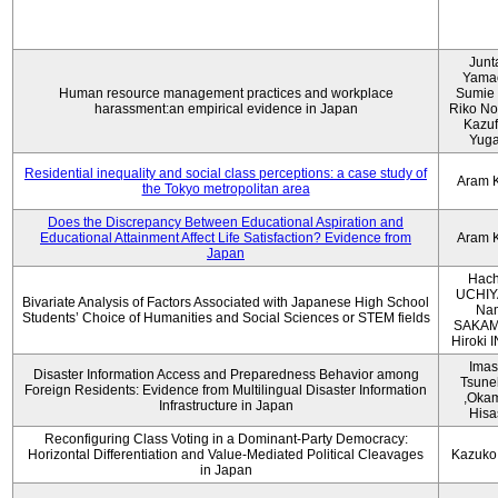
Junt
Yama
Human resource management practices and workplace
Sumie 
harassment:an empirical evidence in Japan
Riko No
Kazu
Yug
Residential inequality and social class perceptions: a case study of
Aram 
the Tokyo metropolitan area
Does the Discrepancy Between Educational Aspiration and
Educational Attainment Affect Life Satisfaction? Evidence from
Aram 
Japan
Hach
UCHIY
Bivariate Analysis of Factors Associated with Japanese High School
Na
Students’ Choice of Humanities and Social Sciences or STEM fields
SAKAM
Hiroki
Imas
Disaster Information Access and Preparedness Behavior among
Tsune
Foreign Residents: Evidence from Multilingual Disaster Information
,Oka
Infrastructure in Japan
Hisa
Reconfiguring Class Voting in a Dominant-Party Democracy:
Horizontal Differentiation and Value-Mediated Political Cleavages
Kazuko
in Japan