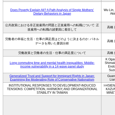
Does Poverty Explain All? A Path Analysis of Single Mothers’
Wu Lin, 
Dietary Behaviors in Japan
Aki
公共政策における非正規雇用の問題と正規雇用への転職について: 正
高橋 
規雇用への転職の諸要因に着目して
労働者の幸福と生活・仕事の満足度はどのように決まるのか: パネル
高橋 
データを用いた要因分析
労働政策と労働者の生活・仕事の満足度について
高橋 
K Oga
Long commuting time and mental health inequalities: Middle-
Shimat
income vulnerability in a 14-wave panel study
Endo
Suz
Generalized Trust and Support for Immigrant Rights in Japan:
Guan
Examining the Moderating Role of Conservative Nationalism
Lia
INSTITUTIONAL RESPONSES TO DEVELOPMENT-INDUCED
I-HSIEN
TENSIONS: COMPETITION, HARMONY, AND ORGANIZATIONAL
KAZU
STABILITY IN TAIWAN
MINE