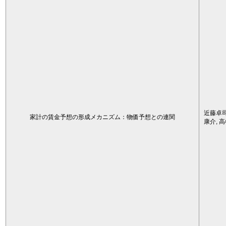
近藤卓司
家計の賃金予想の形成メカニズム：物価予想との連関
康介, 