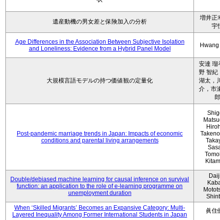
増井正
遺産動機の男女差と保険加入の分析
宇
Age Differences in the Association Between Subjective Isolation
Hwang
and Loneliness: Evidence from a Hybrid Panel Model
安達 瑠
野 智紀
大規模言語モデルの持つ価値観の定量化
湖太，川
介，市瀬
Shig
Matsu
Hiro
Post-pandemic marriage trends in Japan: Impacts of economic
Takeno
conditions and parental living arrangements
Taka
Sasa
Tomo
Kita
Daij
Double/debiased machine learning for causal inference on survival
Kaba
function: an application to the role of e-learning programme on
Motot
unemployment duration
Shin
When ‘Skilled Migrants’ Becomes an Expansive Category: Multi-
眞住
Layered Inequality Among Former International Students in Japan