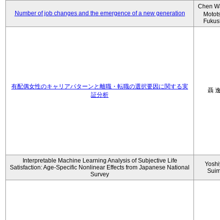
Chen W
Number of job changes and the emergence of a new generation
Motot
Fukus
有配偶女性のキャリアパターンと離職・転職の選択要因に関する実
聶 
証分析
Interpretable Machine Learning Analysis of Subjective Life
Yoshi
Satisfaction: Age-Specific Nonlinear Effects from Japanese National
Sui
Survey