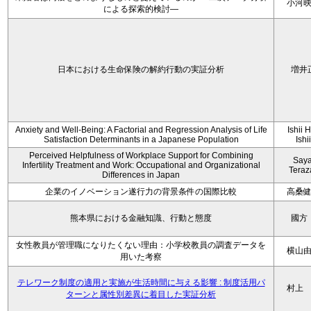
小河
による探索的検討—
日本における生命保険の解約行動の実証分析
増井
Anxiety and Well-Being: A Factorial and Regression Analysis of Life
Ishii 
Satisfaction Determinants in a Japanese Population
Ishi
Perceived Helpfulness of Workplace Support for Combining
Say
Infertility Treatment and Work: Occupational and Organizational
Tera
Differences in Japan
企業のイノベーション遂行力の背景条件の国際比較
高桑
熊本県における金融知識、行動と態度
國方
女性教員が管理職になりたくない理由：小学校教員の調査データを
横山
用いた考察
テレワーク制度の適用と実施が生活時間に与える影響 : 制度活用パ
村上
ターンと属性別差異に着目した実証分析