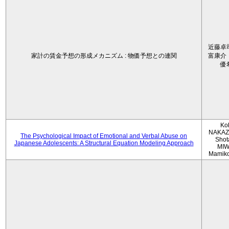
近藤卓
家計の賃金予想の形成メカニズム : 物価予想との連関
富康介
優
Ko
NAKAZ
The Psychological Impact of Emotional and Verbal Abuse on
Shot
Japanese Adolescents: A Structural Equation Modeling Approach
MIW
Mamik