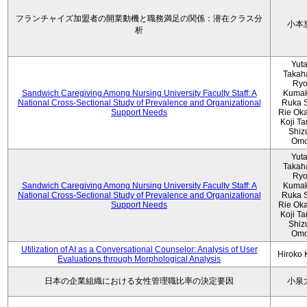
フランチャイズ加盟者の開業動機と職務満足の関係：潜在クラス分
小本
析
Yut
Takah
Ryo
Sandwich Caregiving Among Nursing University Faculty Staff: A
Kumak
National Cross-Sectional Study of Prevalence and Organizational
Ruka S
Support Needs
Rie Ok
Koji T
Shiz
Omo
Yut
Takah
Ryo
Sandwich Caregiving Among Nursing University Faculty Staff: A
Kumak
National Cross-Sectional Study of Prevalence and Organizational
Ruka S
Support Needs
Rie Ok
Koji T
Shiz
Omo
Utilization of AI as a Conversational Counselor: Analysis of User
Hiroko
Evaluations through Morphological Analysis
日本の企業組織における女性管理職比率の決定要因
小泉