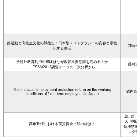
部活動と高校生文化の戦後史：日本型メリトクラシーの変容と学校
加藤
化する生活
学校外教育利用の経験はなぜ教育投資意識を高めるのか
藤村
―ESSM2013調査データの二次分析から
The impact of employment protection reform on the working
武内
conditions of fixed-term employees in Japan
山口茜,
久, 神
高市政権における実質賃金上昇の鍵は？
菊池慈陽
ング