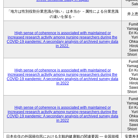
Sat
「地方は性別役割分業意識が強い」は本当か －属性による分業意識
井上
の違いを探る－
Fumi
Yamag
High sense of coherence is associated with maintained or
Eri K
increased research activity among nursing researchers during the
Yur
COVID-19 pandemic: A secondary analysis of archived survey data
Ohka
in 2022.
Hiro
Sawa
Shiori 
Fumi
Yamag
High sense of coherence is associated with maintained or
Eri K
increased research activity among nursing researchers during the
Yur
COVID-19 pandemic: A secondary analysis of archived survey data
Ohka
in 2022
Hiro
Sawa
Shiori 
Fumi
Yamag
High sense of coherence is associated with maintained or
Eri K
increased research activity among nursing researchers during the
Yur
COVID-19 pandemic: A secondary analysis of archived survey data
Ohka
in 2022
Hiro
Sawa
Shiori 
日本在住の外国籍住民における主観的健康観の関連要因 ― 全国規模
安齋寿美