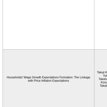
Takuji 
Yu
Households' Wage Growth Expectations Formation: The Linkage
Takah
with Price Inflation Expectations
Kos
Taka