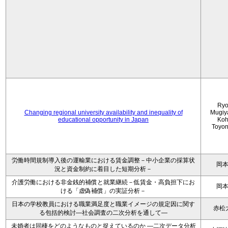
Ryo
Changing regional university availability and inequality of
Mugiy
educational opportunity in Japan
Koh
Toyo
労働時間規制導入後の運輸業における賃金調整－中小企業の採算状
岡
況と資金制約に着目した短期分析－
介護労働における非金銭的補償と就業継続－低賃金・高負担下にお
岡
ける「虚偽補償」の実証分析－
日本の学校教員における職業満足度と職業イメージの規定因に関す
赤松
る包括的検討―社会調査の二次分析を通して―
未婚者は同棲をどのようなものと捉えているのか —二次データ分析