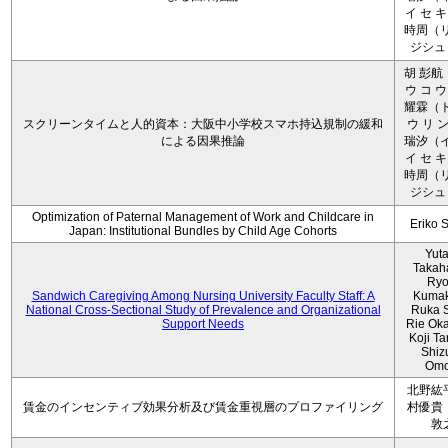
イ セ キ
時周（リ
ジシュ 
胡 彭航
ウ コ ウ
耀霖（ト
スクリーンタイムと人的資本：大阪中小学校スマホ持込規制の緩和
ウ リ ン
による因果推論
瑞汐（イ
イ セ キ
時周（リ
ジシュ 
Optimization of Paternal Management of Work and Childcare in
Eriko 
Japan: Institutional Bundles by Child Age Cohorts
Yut
Takah
Ryo
Sandwich Caregiving Among Nursing University Faculty Staff: A
Kumak
National Cross-Sectional Study of Prevalence and Organizational
Ruka S
Support Needs
Rie Ok
Koji T
Shiz
Omo
北野紘
賃金のインセンティブ効果分析及び賃金重視層のプロファイリング
村優貴
敦