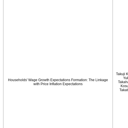
Takuji 
Yu
Households' Wage Growth Expectations Formation: The Linkage
Takah
with Price Inflation Expectations
Kos
Taka