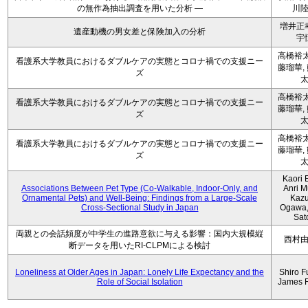
の無作為抽出調査を用いた分析 ―
川
増井正
遺産動機の男女差と保険加入の分析
宇
高橋裕太
看護系大学教員におけるダブルケアの実態とコロナ禍での支援ニー
藤瑠華,
ズ
高橋裕太
看護系大学教員におけるダブルケアの実態とコロナ禍での支援ニー
藤瑠華,
ズ
高橋裕太
看護系大学教員におけるダブルケアの実態とコロナ禍での支援ニー
藤瑠華,
ズ
Kaori 
Associations Between Pet Type (Co-Walkable, Indoor-Only, and
Anri M
Ornamental Pets) and Well-Being: Findings from a Large-Scale
Kaz
Cross-Sectional Study in Japan
Ogawa,
Sat
両親との会話頻度が中学生の進路意欲に与える影響：国内大規模縦
西村
断データを用いたRI-CLPMによる検討
Loneliness at Older Ages in Japan: Lonely Life Expectancy and the
Shiro F
Role of Social Isolation
James 