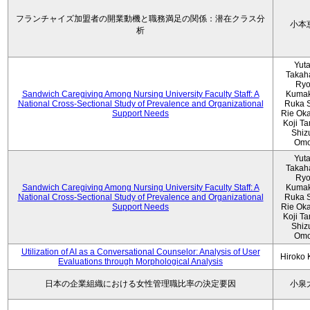
フランチャイズ加盟者の開業動機と職務満足の関係：潜在クラス分
小本
析
Yut
Takah
Ryo
Sandwich Caregiving Among Nursing University Faculty Staff: A
Kumak
National Cross-Sectional Study of Prevalence and Organizational
Ruka S
Support Needs
Rie Ok
Koji T
Shiz
Omo
Yut
Takah
Ryo
Sandwich Caregiving Among Nursing University Faculty Staff: A
Kumak
National Cross-Sectional Study of Prevalence and Organizational
Ruka S
Support Needs
Rie Ok
Koji T
Shiz
Omo
Utilization of AI as a Conversational Counselor: Analysis of User
Hiroko
Evaluations through Morphological Analysis
日本の企業組織における女性管理職比率の決定要因
小泉