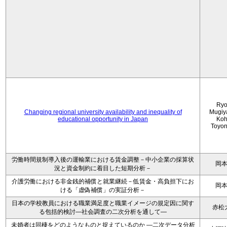
Ryo
Changing regional university availability and inequality of
Mugiy
educational opportunity in Japan
Koh
Toyo
労働時間規制導入後の運輸業における賃金調整－中小企業の採算状
岡
況と資金制約に着目した短期分析－
介護労働における非金銭的補償と就業継続－低賃金・高負担下にお
岡
ける「虚偽補償」の実証分析－
日本の学校教員における職業満足度と職業イメージの規定因に関す
赤松
る包括的検討―社会調査の二次分析を通して―
未婚者は同棲をどのようなものと捉えているのか —二次データ分析