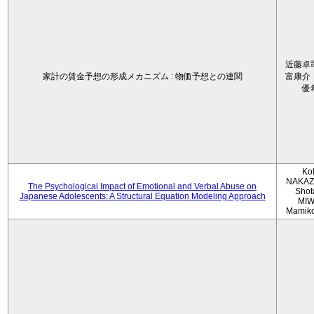
近藤卓
家計の賃金予想の形成メカニズム : 物価予想との連関
富康介
優
Ko
NAKAZ
The Psychological Impact of Emotional and Verbal Abuse on
Shot
Japanese Adolescents: A Structural Equation Modeling Approach
MIW
Mamik