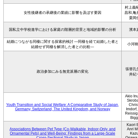
村上義昭
女性後継者の承継後の業績に影響を及ぼす要因
昌和,亀
栗岡
国私立中学校進学における家庭の階層的背景と地域的影響の分析
濱本
結婚につながる同棲に関する探索的検討 ―同棲を経て結婚した者と
小河
結婚せず同棲を解消した者との比較―
張替孔
政治参加にみる無党派層の変化
井紀
Akio Inu
Skrob
Youth Transition and Social Welfare: A Comparative Study of Japan,
Chris
Germany, Switzerland, The United Kingdom, and Norway
Imdorf, 
Reissig
Bigg
Kaori 
Associations Between Pet Type (Co-Walkable, Indoor-Only, and
Anri M
Ornamental Pets) and Well-Being: Findings from a Large-Scale
Kaz
Cross-Sectional Study in Japan
Ogawa,