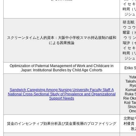
イ セ キ
時周（リ
ジシュ 
胡 彭航
ウ コ ウ
耀霖（ト
スクリーンタイムと人的資本：大阪中小学校スマホ持込規制の緩和
ウ リ ン
による因果推論
瑞汐（イ
イ セ キ
時周（リ
ジシュ 
Optimization of Paternal Management of Work and Childcare in
Eriko 
Japan: Institutional Bundles by Child Age Cohorts
Yut
Takah
Ryo
Sandwich Caregiving Among Nursing University Faculty Staff: A
Kumak
National Cross-Sectional Study of Prevalence and Organizational
Ruka S
Support Needs
Rie Ok
Koji T
Shiz
Omo
北野紘
賃金のインセンティブ効果分析及び賃金重視層のプロファイリング
村優貴
敦