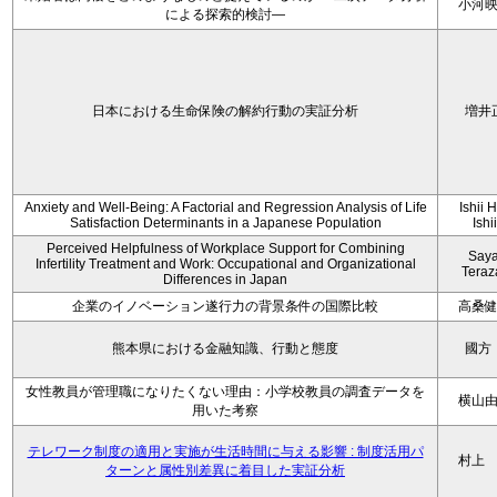
小河
による探索的検討—
日本における生命保険の解約行動の実証分析
増井
Anxiety and Well-Being: A Factorial and Regression Analysis of Life
Ishii 
Satisfaction Determinants in a Japanese Population
Ishi
Perceived Helpfulness of Workplace Support for Combining
Say
Infertility Treatment and Work: Occupational and Organizational
Tera
Differences in Japan
企業のイノベーション遂行力の背景条件の国際比較
高桑
熊本県における金融知識、行動と態度
國方
女性教員が管理職になりたくない理由：小学校教員の調査データを
横山
用いた考察
テレワーク制度の適用と実施が生活時間に与える影響 : 制度活用パ
村上
ターンと属性別差異に着目した実証分析