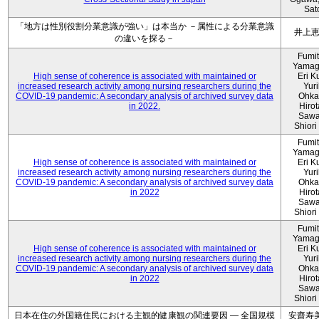
Sat
「地方は性別役割分業意識が強い」は本当か －属性による分業意識
井上
の違いを探る－
Fumi
Yamag
High sense of coherence is associated with maintained or
Eri K
increased research activity among nursing researchers during the
Yur
COVID-19 pandemic: A secondary analysis of archived survey data
Ohka
in 2022.
Hiro
Sawa
Shiori 
Fumi
Yamag
High sense of coherence is associated with maintained or
Eri K
increased research activity among nursing researchers during the
Yur
COVID-19 pandemic: A secondary analysis of archived survey data
Ohka
in 2022
Hiro
Sawa
Shiori 
Fumi
Yamag
High sense of coherence is associated with maintained or
Eri K
increased research activity among nursing researchers during the
Yur
COVID-19 pandemic: A secondary analysis of archived survey data
Ohka
in 2022
Hiro
Sawa
Shiori 
日本在住の外国籍住民における主観的健康観の関連要因 ― 全国規模
安齋寿美