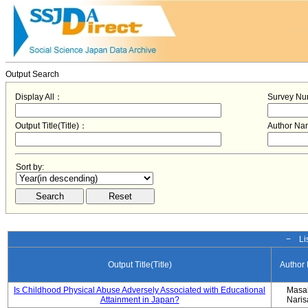
Output Search
Display All：
Survey N
Output Title(Title)：
Author N
Sort by:
− Lis
Output Title(Title)
Author
Is Childhood Physical Abuse Adversely Associated with Educational
Masa
Attainment in Japan?
Nari