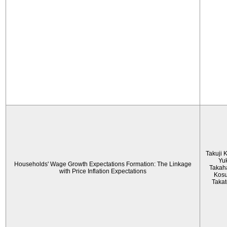
Takuji 
Yu
Households' Wage Growth Expectations Formation: The Linkage
Takah
with Price Inflation Expectations
Kos
Taka