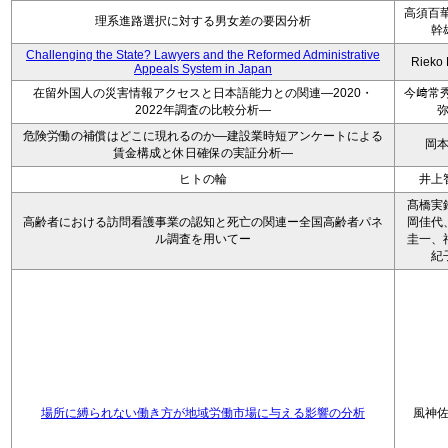
高須百華
理系進路選択に対する男女差の要因分析
幹
Challenging the State? Lawyers and the Reformed Administrative
Rieko
Appeals System in Japan
在留外国人の災害情報アクセスと日本語能力との関連―2020・
今﨑常秀
2022年調査の比較分析―
危険労働の補償はどこに現れるのか―建設業時短アンケートによる
岡
賃金構成と休日確保の実証分析―
ヒトの輪
井上
髙橋実
高齢者における訪問看護事業の認知と死亡の関連ー全国高齢者パネ
岡佳代
ル調査を用いてー
圭一、
紀
場所に縛られない働き方が地域労働市場に与える影響の分析
風神