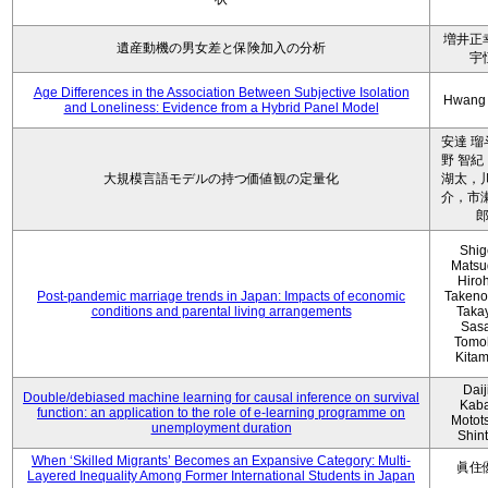
増井正
遺産動機の男女差と保険加入の分析
宇
Age Differences in the Association Between Subjective Isolation
Hwang
and Loneliness: Evidence from a Hybrid Panel Model
安達 瑠
野 智紀
大規模言語モデルの持つ価値観の定量化
湖太，川
介，市瀬
Shig
Matsu
Hiro
Post-pandemic marriage trends in Japan: Impacts of economic
Takeno
conditions and parental living arrangements
Taka
Sasa
Tomo
Kita
Daij
Double/debiased machine learning for causal inference on survival
Kaba
function: an application to the role of e-learning programme on
Motot
unemployment duration
Shin
When ‘Skilled Migrants’ Becomes an Expansive Category: Multi-
眞住
Layered Inequality Among Former International Students in Japan