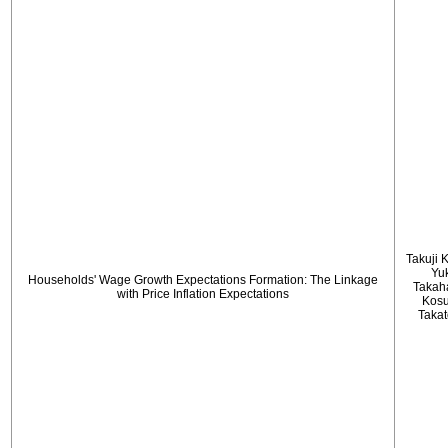
Takuji 
Yu
Households' Wage Growth Expectations Formation: The Linkage
Takah
with Price Inflation Expectations
Kos
Taka