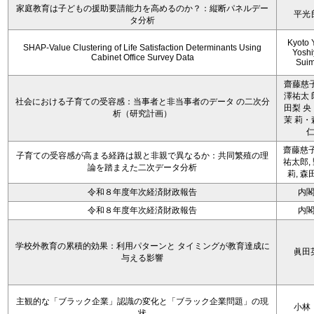
家庭教育は子どもの援助要請能力を高めるのか？：縦断パネルデー
平光
タ分析
Kyoto 
SHAP-Value Clustering of Life Satisfaction Determinants Using
Yoshi
Cabinet Office Survey Data
Sui
齋藤慈子
澤祐太 
社会における子育ての受容感：当事者と非当事者のデータ の二次分
田梨 央
析（研究計画）
茉 莉・
齋藤慈子
子育ての受容感が高まる経路は親と非親で異なるか：共同繁殖の理
祐太郎,
論を踏まえた二次データ分析
莉, 森
令和８年度年次経済財政報告
内
令和８年度年次経済財政報告
内
学校外教育の累積的効果：利用パターンと タイミングが教育達成に
眞田
与える影響
主観的な「ブラック企業」認識の変化と「ブラック企業問題」の現
小林
状