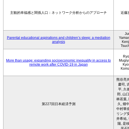
主観的幸福感と関係人口：ネットワーク分析からのアプローチ
近藤
Ju
Parental educational aspirations and children’s sleep: a mediation
Yamas
analysis
Kenji
Tsuc
Ryo
More than usage: expanding socioeconomic inequality in access to
Mugiy
remote work after COVID-19 in Japan
Kyo
Koma
熊谷亮丸
慶司, 
平, 久
郎, 山口
林若葉,
第227回日本経済予測
久, 畑
中村華奈
リング安
井希祐,
陽, 是
平石