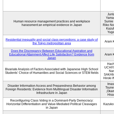
Junt
Yama
Human resource management practices and workplace
Sumie 
harassment:an empirical evidence in Japan
Riko No
Kazu
Yug
Residential inequality and social class perceptions: a case study of
Aram 
the Tokyo metropolitan area
Does the Discrepancy Between Educational Aspiration and
Educational Attainment Affect Life Satisfaction? Evidence from
Aram 
Japan
Hach
UCHIY
Bivariate Analysis of Factors Associated with Japanese High School
Na
Students’ Choice of Humanities and Social Sciences or STEM fields
SAKAM
Hiroki
Imas
Disaster Information Access and Preparedness Behavior among
Tsune
Foreign Residents: Evidence from Multilingual Disaster Information
,Oka
Infrastructure in Japan
Hisa
Reconfiguring Class Voting in a Dominant-Party Democracy:
Horizontal Differentiation and Value-Mediated Political Cleavages
Kazuko
in Japan