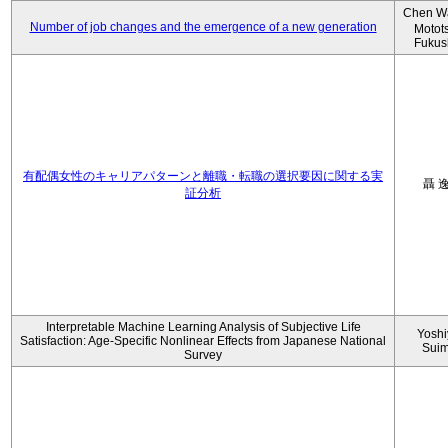
Chen W
Number of job changes and the emergence of a new generation
Motot
Fukus
有配偶女性のキャリアパターンと離職・転職の選択要因に関する実
聶 
証分析
Interpretable Machine Learning Analysis of Subjective Life
Yoshi
Satisfaction: Age-Specific Nonlinear Effects from Japanese National
Sui
Survey