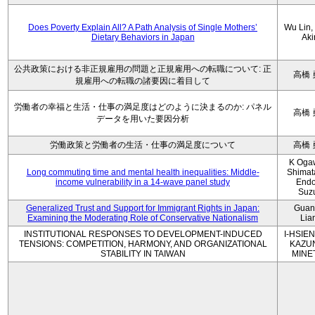
Does Poverty Explain All? A Path Analysis of Single Mothers’
Wu Lin, 
Dietary Behaviors in Japan
Aki
公共政策における非正規雇用の問題と正規雇用への転職について: 正
高橋 
規雇用への転職の諸要因に着目して
労働者の幸福と生活・仕事の満足度はどのように決まるのか: パネル
高橋 
データを用いた要因分析
労働政策と労働者の生活・仕事の満足度について
高橋 
K Oga
Long commuting time and mental health inequalities: Middle-
Shimat
income vulnerability in a 14-wave panel study
Endo
Suz
Generalized Trust and Support for Immigrant Rights in Japan:
Guan
Examining the Moderating Role of Conservative Nationalism
Lia
INSTITUTIONAL RESPONSES TO DEVELOPMENT-INDUCED
I-HSIEN
TENSIONS: COMPETITION, HARMONY, AND ORGANIZATIONAL
KAZU
STABILITY IN TAIWAN
MINE