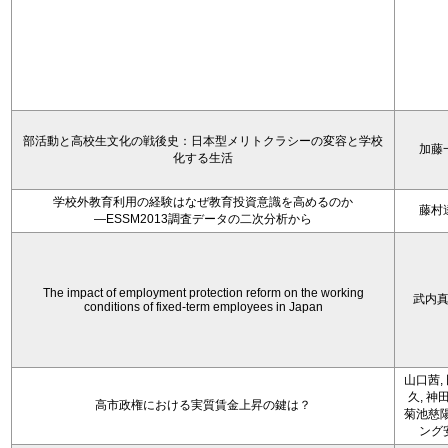
部活動と高校生文化の戦後史：日本型メリトクラシーの変容と学校
加藤
化する生活
学校外教育利用の経験はなぜ教育投資意識を高めるのか
藤村
―ESSM2013調査データの二次分析から
The impact of employment protection reform on the working
武内
conditions of fixed-term employees in Japan
山口茜,
久, 神
高市政権における実質賃金上昇の鍵は？
菊池慈陽
ング