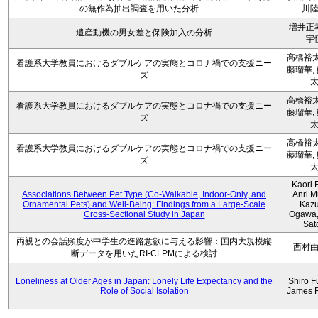
の無作為抽出調査を用いた分析 ―
川
増井正
遺産動機の男女差と保険加入の分析
宇
高橋裕太
看護系大学教員におけるダブルケアの実態とコロナ禍での支援ニー
藤瑠華,
ズ
高橋裕太
看護系大学教員におけるダブルケアの実態とコロナ禍での支援ニー
藤瑠華,
ズ
高橋裕太
看護系大学教員におけるダブルケアの実態とコロナ禍での支援ニー
藤瑠華,
ズ
Kaori 
Associations Between Pet Type (Co-Walkable, Indoor-Only, and
Anri M
Ornamental Pets) and Well-Being: Findings from a Large-Scale
Kaz
Cross-Sectional Study in Japan
Ogawa,
Sat
両親との会話頻度が中学生の進路意欲に与える影響：国内大規模縦
西村
断データを用いたRI-CLPMによる検討
Loneliness at Older Ages in Japan: Lonely Life Expectancy and the
Shiro F
Role of Social Isolation
James 