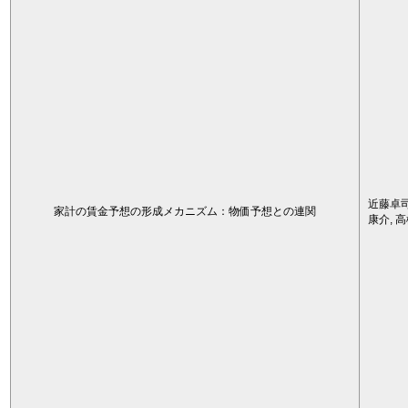
近藤卓司
家計の賃金予想の形成メカニズム：物価予想との連関
康介, 