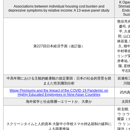
K Oga
Associations between individual housing cost burden and
Shimat
depressive symptoms by relative income: A 13-wave panel study
Endo
Suz
熊谷亮丸
慶司, 
平, 久
郎, 山口
林若葉,
第227回日本経済予測（改訂版）
久, 畑
中村華奈
リング安
井希祐,
陽, 是
平石
中高年期における主観的健康観の規定要因：日本の社会的背景を踏
岩瀬裕三
まえた性別層別分析
川
Wage Premiums and the Impact of the COVID‑19 Pandemic on
武内
Highly Educated Employees in Nine Asian Countries
海外留学と社会階層―エリートか、大衆か
太田
胡 彭航
ウ コ ウ
耀霖（ト
スクリーンタイムと人的資本:大阪中小学校スマホ持込規制の緩和に
ウ リ ン
よる因果推論
瑞汐（イ