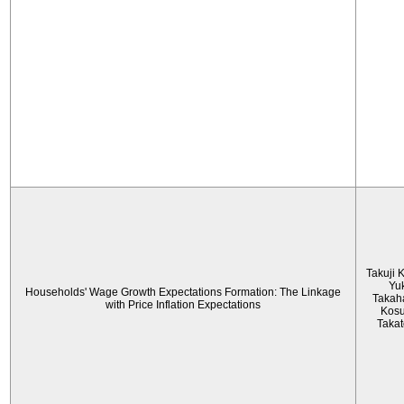
Takuji 
Yu
Households' Wage Growth Expectations Formation: The Linkage
Takah
with Price Inflation Expectations
Kos
Taka