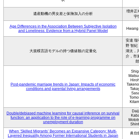
増井正
遺産動機の男女差と保険加入の分析
宇
Age Differences in the Association Between Subjective Isolation
Hwang
and Loneliness: Evidence from a Hybrid Panel Model
安達 瑠
野 智紀
大規模言語モデルの持つ価値観の定量化
湖太，川
介，市瀬
Shig
Matsu
Hiro
Post-pandemic marriage trends in Japan: Impacts of economic
Takeno
conditions and parental living arrangements
Taka
Sasa
Tomo
Kita
Daij
Double/debiased machine learning for causal inference on survival
Kaba
function: an application to the role of e-learning programme on
Motot
unemployment duration
Shin
When ‘Skilled Migrants’ Becomes an Expansive Category: Multi-
眞住
Layered Inequality Among Former International Students in Japan