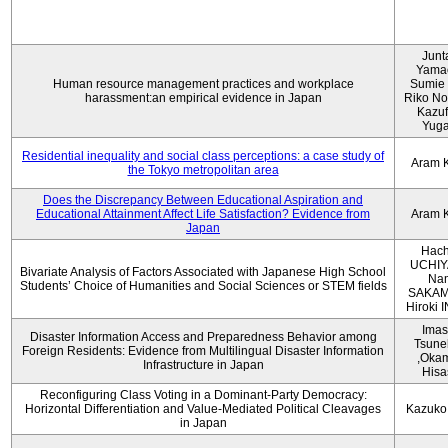
Junt
Yama
Human resource management practices and workplace
Sumie 
harassment:an empirical evidence in Japan
Riko No
Kazu
Yug
Residential inequality and social class perceptions: a case study of
Aram 
the Tokyo metropolitan area
Does the Discrepancy Between Educational Aspiration and
Educational Attainment Affect Life Satisfaction? Evidence from
Aram 
Japan
Hach
UCHIY
Bivariate Analysis of Factors Associated with Japanese High School
Na
Students’ Choice of Humanities and Social Sciences or STEM fields
SAKAM
Hiroki
Imas
Disaster Information Access and Preparedness Behavior among
Tsune
Foreign Residents: Evidence from Multilingual Disaster Information
,Oka
Infrastructure in Japan
Hisa
Reconfiguring Class Voting in a Dominant-Party Democracy:
Horizontal Differentiation and Value-Mediated Political Cleavages
Kazuko
in Japan