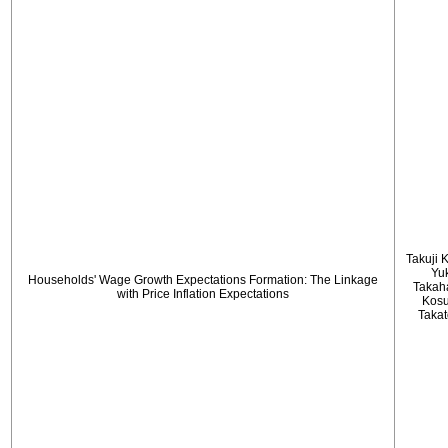
Takuji 
Yu
Households' Wage Growth Expectations Formation: The Linkage
Takah
with Price Inflation Expectations
Kos
Taka