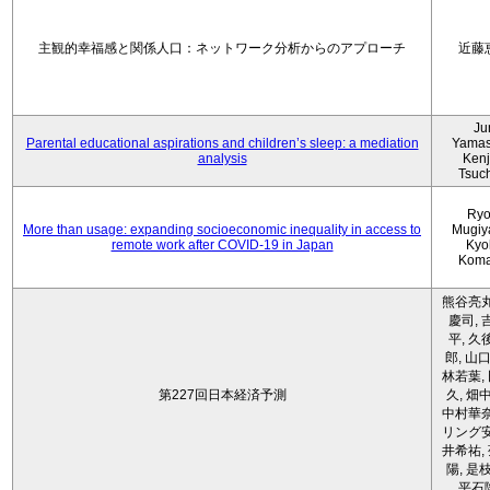
主観的幸福感と関係人口：ネットワーク分析からのアプローチ
近藤
Ju
Parental educational aspirations and children’s sleep: a mediation
Yamas
analysis
Kenji
Tsuc
Ryo
More than usage: expanding socioeconomic inequality in access to
Mugiy
remote work after COVID-19 in Japan
Kyo
Koma
熊谷亮丸
慶司, 
平, 久
郎, 山口
林若葉,
第227回日本経済予測
久, 畑
中村華奈
リング安
井希祐,
陽, 是
平石