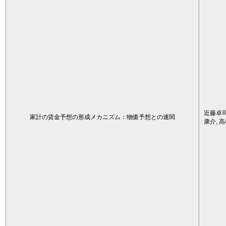
近藤卓司
家計の賃金予想の形成メカニズム：物価予想との連関
康介, 