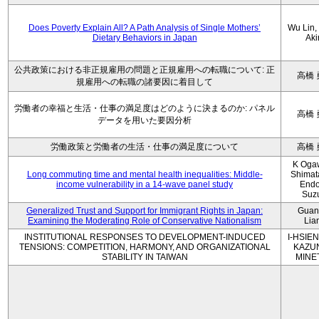
Does Poverty Explain All? A Path Analysis of Single Mothers’
Wu Lin, 
Dietary Behaviors in Japan
Aki
公共政策における非正規雇用の問題と正規雇用への転職について: 正
高橋 
規雇用への転職の諸要因に着目して
労働者の幸福と生活・仕事の満足度はどのように決まるのか: パネル
高橋 
データを用いた要因分析
労働政策と労働者の生活・仕事の満足度について
高橋 
K Oga
Long commuting time and mental health inequalities: Middle-
Shimat
income vulnerability in a 14-wave panel study
Endo
Suz
Generalized Trust and Support for Immigrant Rights in Japan:
Guan
Examining the Moderating Role of Conservative Nationalism
Lia
INSTITUTIONAL RESPONSES TO DEVELOPMENT-INDUCED
I-HSIEN
TENSIONS: COMPETITION, HARMONY, AND ORGANIZATIONAL
KAZU
STABILITY IN TAIWAN
MINE