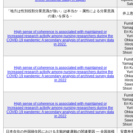
Sat
「地方は性別役割分業意識が強い」は本当か －属性による分業意識
井上
の違いを探る－
Fumi
Yamag
High sense of coherence is associated with maintained or
Eri K
increased research activity among nursing researchers during the
Yur
COVID-19 pandemic: A secondary analysis of archived survey data
Ohka
in 2022.
Hiro
Sawa
Shiori 
Fumi
Yamag
High sense of coherence is associated with maintained or
Eri K
increased research activity among nursing researchers during the
Yur
COVID-19 pandemic: A secondary analysis of archived survey data
Ohka
in 2022
Hiro
Sawa
Shiori 
Fumi
Yamag
High sense of coherence is associated with maintained or
Eri K
increased research activity among nursing researchers during the
Yur
COVID-19 pandemic: A secondary analysis of archived survey data
Ohka
in 2022
Hiro
Sawa
Shiori 
日本在住の外国籍住民における主観的健康観の関連要因 ― 全国規模
安齋寿美