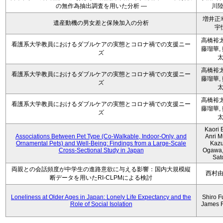
の無作為抽出調査を用いた分析 ―
川
増井正
遺産動機の男女差と保険加入の分析
宇
高橋裕太
看護系大学教員におけるダブルケアの実態とコロナ禍での支援ニー
藤瑠華,
ズ
高橋裕太
看護系大学教員におけるダブルケアの実態とコロナ禍での支援ニー
藤瑠華,
ズ
高橋裕太
看護系大学教員におけるダブルケアの実態とコロナ禍での支援ニー
藤瑠華,
ズ
Kaori 
Associations Between Pet Type (Co-Walkable, Indoor-Only, and
Anri M
Ornamental Pets) and Well-Being: Findings from a Large-Scale
Kaz
Cross-Sectional Study in Japan
Ogawa,
Sat
両親との会話頻度が中学生の進路意欲に与える影響：国内大規模縦
西村
断データを用いたRI-CLPMによる検討
Loneliness at Older Ages in Japan: Lonely Life Expectancy and the
Shiro F
Role of Social Isolation
James 