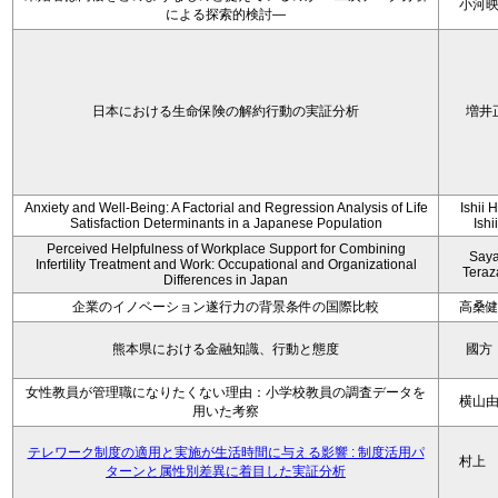
小河
による探索的検討—
日本における生命保険の解約行動の実証分析
増井
Anxiety and Well-Being: A Factorial and Regression Analysis of Life
Ishii 
Satisfaction Determinants in a Japanese Population
Ishi
Perceived Helpfulness of Workplace Support for Combining
Say
Infertility Treatment and Work: Occupational and Organizational
Tera
Differences in Japan
企業のイノベーション遂行力の背景条件の国際比較
高桑
熊本県における金融知識、行動と態度
國方
女性教員が管理職になりたくない理由：小学校教員の調査データを
横山
用いた考察
テレワーク制度の適用と実施が生活時間に与える影響 : 制度活用パ
村上
ターンと属性別差異に着目した実証分析