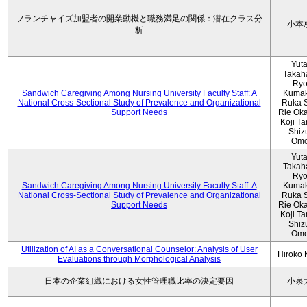
フランチャイズ加盟者の開業動機と職務満足の関係：潜在クラス分
小本
析
Yut
Takah
Ryo
Sandwich Caregiving Among Nursing University Faculty Staff: A
Kumak
National Cross-Sectional Study of Prevalence and Organizational
Ruka S
Support Needs
Rie Ok
Koji T
Shiz
Omo
Yut
Takah
Ryo
Sandwich Caregiving Among Nursing University Faculty Staff: A
Kumak
National Cross-Sectional Study of Prevalence and Organizational
Ruka S
Support Needs
Rie Ok
Koji T
Shiz
Omo
Utilization of AI as a Conversational Counselor: Analysis of User
Hiroko
Evaluations through Morphological Analysis
日本の企業組織における女性管理職比率の決定要因
小泉