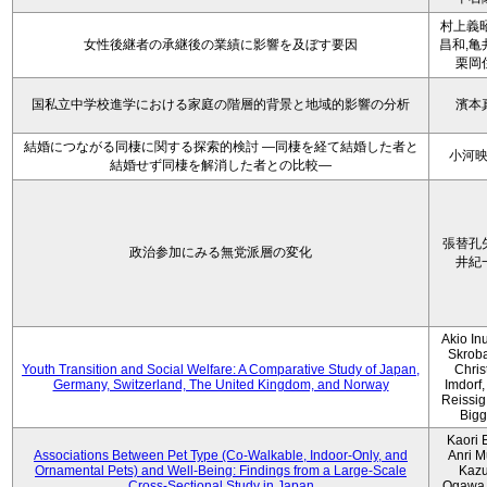
村上義昭
女性後継者の承継後の業績に影響を及ぼす要因
昌和,亀
栗岡
国私立中学校進学における家庭の階層的背景と地域的影響の分析
濱本
結婚につながる同棲に関する探索的検討 ―同棲を経て結婚した者と
小河
結婚せず同棲を解消した者との比較―
張替孔
政治参加にみる無党派層の変化
井紀
Akio Inu
Skrob
Youth Transition and Social Welfare: A Comparative Study of Japan,
Chris
Germany, Switzerland, The United Kingdom, and Norway
Imdorf, 
Reissig
Bigg
Kaori 
Associations Between Pet Type (Co-Walkable, Indoor-Only, and
Anri M
Ornamental Pets) and Well-Being: Findings from a Large-Scale
Kaz
Cross-Sectional Study in Japan
Ogawa,