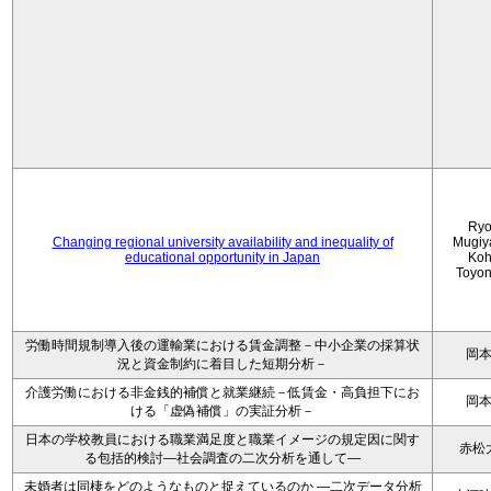
Ryo
Changing regional university availability and inequality of
Mugiy
educational opportunity in Japan
Koh
Toyo
労働時間規制導入後の運輸業における賃金調整－中小企業の採算状
岡
況と資金制約に着目した短期分析－
介護労働における非金銭的補償と就業継続－低賃金・高負担下にお
岡
ける「虚偽補償」の実証分析－
日本の学校教員における職業満足度と職業イメージの規定因に関す
赤松
る包括的検討―社会調査の二次分析を通して―
未婚者は同棲をどのようなものと捉えているのか —二次データ分析