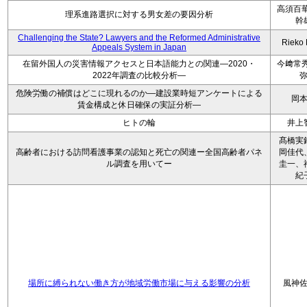
高須百華
理系進路選択に対する男女差の要因分析
幹
Challenging the State? Lawyers and the Reformed Administrative
Rieko
Appeals System in Japan
在留外国人の災害情報アクセスと日本語能力との関連―2020・
今﨑常秀
2022年調査の比較分析―
危険労働の補償はどこに現れるのか―建設業時短アンケートによる
岡
賃金構成と休日確保の実証分析―
ヒトの輪
井上
髙橋実
高齢者における訪問看護事業の認知と死亡の関連ー全国高齢者パネ
岡佳代
ル調査を用いてー
圭一、
紀
場所に縛られない働き方が地域労働市場に与える影響の分析
風神