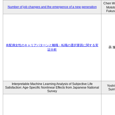
Chen W
Number of job changes and the emergence of a new generation
Motot
Fukus
有配偶女性のキャリアパターンと離職・転職の選択要因に関する実
聶 
証分析
Interpretable Machine Learning Analysis of Subjective Life
Yoshi
Satisfaction: Age-Specific Nonlinear Effects from Japanese National
Sui
Survey