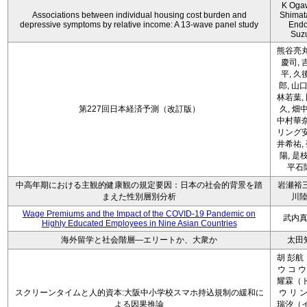
K Oga
Associations between individual housing cost burden and
Shimat
depressive symptoms by relative income: A 13-wave panel study
Endo
Suz
熊谷亮丸
慶司, 
平, 久
郎, 山口
林若葉,
第227回日本経済予測（改訂版）
久, 畑
中村華奈
リング安
井希祐,
陽, 是
平石
中高年期における主観的健康観の規定要因：日本の社会的背景を踏
岩瀬裕三
まえた性別層別分析
川
Wage Premiums and the Impact of the COVID‑19 Pandemic on
武内
Highly Educated Employees in Nine Asian Countries
海外留学と社会階層―エリートか、大衆か
太田
胡 彭航
ウ コ ウ
耀霖（ト
スクリーンタイムと人的資本:大阪中小学校スマホ持込規制の緩和に
ウ リ ン
よる因果推論
瑞汐（イ