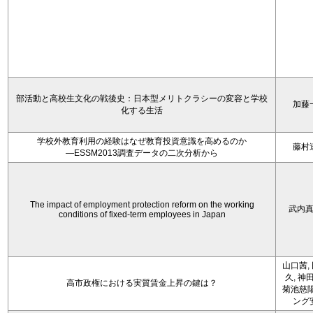
部活動と高校生文化の戦後史：日本型メリトクラシーの変容と学校
加藤
化する生活
学校外教育利用の経験はなぜ教育投資意識を高めるのか
藤村
―ESSM2013調査データの二次分析から
The impact of employment protection reform on the working
武内
conditions of fixed-term employees in Japan
山口茜,
久, 神
高市政権における実質賃金上昇の鍵は？
菊池慈陽
ング