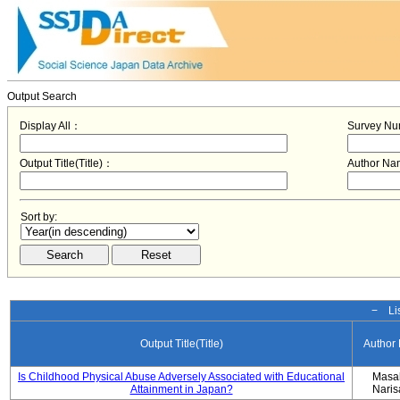
Output Search
Display All：
Survey N
Output Title(Title)：
Author N
Sort by:
− Lis
Output Title(Title)
Author
Is Childhood Physical Abuse Adversely Associated with Educational
Masa
Attainment in Japan?
Nari