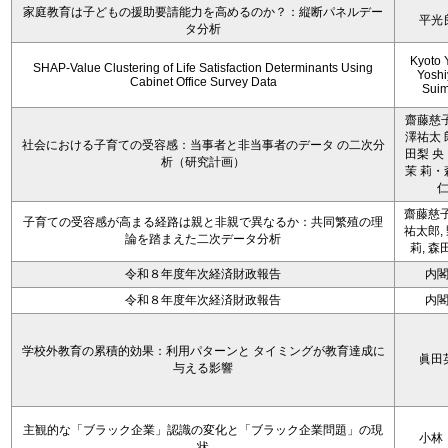
家庭教育は子どもの援助要請能力を高めるのか？：縦断パネルデー
平光
タ分析
Kyoto 
SHAP-Value Clustering of Life Satisfaction Determinants Using
Yoshi
Cabinet Office Survey Data
Sui
齋藤慈子
澤祐太 
社会における子育ての受容感：当事者と非当事者のデータ の二次分
田梨 央
析（研究計画）
茉 莉・
齋藤慈子
子育ての受容感が高まる経路は親と非親で異なるか：共同繁殖の理
祐太郎,
論を踏まえた二次データ分析
莉, 森
令和８年度年次経済財政報告
内
令和８年度年次経済財政報告
内
学校外教育の累積的効果：利用パターンと タイミングが教育達成に
眞田
与える影響
主観的な「ブラック企業」認識の変化と「ブラック企業問題」の現
小林
状