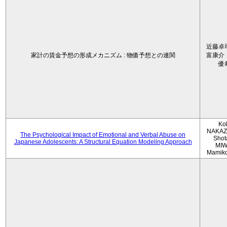
近藤卓
家計の賃金予想の形成メカニズム : 物価予想との連関
富康介
優
Ko
NAKAZ
The Psychological Impact of Emotional and Verbal Abuse on
Shot
Japanese Adolescents: A Structural Equation Modeling Approach
MIW
Mamik