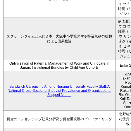
イ セ キ
時周（リ
ジシュ 
胡 彭航
ウ コ ウ
耀霖（ト
スクリーンタイムと人的資本：大阪中小学校スマホ持込規制の緩和
ウ リ ン
による因果推論
瑞汐（イ
イ セ キ
時周（リ
ジシュ 
Optimization of Paternal Management of Work and Childcare in
Eriko 
Japan: Institutional Bundles by Child Age Cohorts
Yut
Takah
Ryo
Sandwich Caregiving Among Nursing University Faculty Staff: A
Kumak
National Cross-Sectional Study of Prevalence and Organizational
Ruka S
Support Needs
Rie Ok
Koji T
Shiz
Omo
北野紘
賃金のインセンティブ効果分析及び賃金重視層のプロファイリング
村優貴
敦