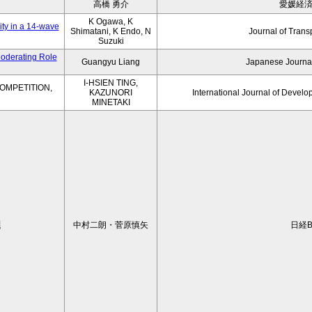
高橋 勇介
愛媛経
K Ogawa, K
ity in a 14-wave
Shimatani, K Endo, N
Journal of Trans
Suzuki
Moderating Role
Guangyu Liang
Japanese Journal
I-HSIEN TING,
OMPETITION,
KAZUNORI
International Journal of Develo
MINETAKI
題
中村二朗・菅原慎矢
日経B