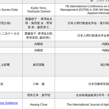
会 プログラ
7th International Conference on 
Kyoto Yono,
ce Survey Data
Management (DSTM) in 20th IIAI Int
Yoshiyuki Suimon
Applied Informati
齋藤慈子・ 厚澤祐太
研究計画）
郎・角田梨 央・野嵜
日本人間行動進化学会・第15回
茉 莉・森田理 仁
た二次データ分
齋藤慈子, 厚澤祐太郎,
日本人間行動進化学会第1
野嵜茉莉, 森田理仁
内閣府
内閣
内閣府
内閣
える影響
眞田英毅
統計
現状
小林 徹
日本労働研究雑誌
増井正幸，麦宇恒
生命保険論集第235号・
ness: Evidence
Hwang Choe
The International Journal of 