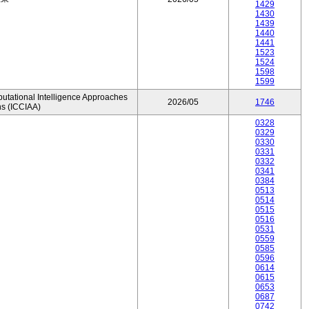
1429
1430
1439
1440
1441
1523
1524
1598
1599
utational Intelligence Approaches
2026/05
1746
ns (ICCIAA)
0328
0329
0330
0331
0332
0341
0384
0513
0514
0515
0516
0531
0559
0585
0596
0614
0615
0653
0687
0742