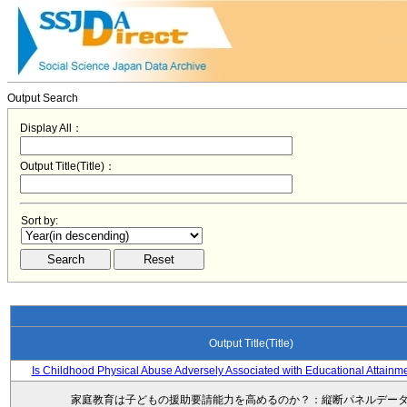
Output Search
Display All：
Output Title(Title)：
Sort by:
Output Title(Title)
Is Childhood Physical Abuse Adversely Associated with Educational Attainm
家庭教育は子どもの援助要請能力を高めるのか？：縦断パネルデー