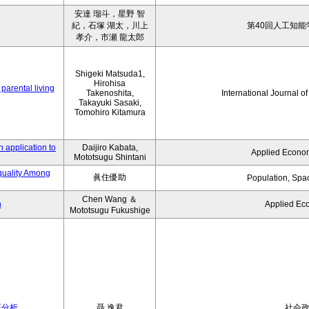
安達 瑠斗，星野 智
紀，石塚 湖太，川上
第40回人工知能
孝介，市瀬 龍太郎
Shigeki Matsuda1,
Hirohisa
parental living
Takenoshita,
International Journal o
Takayuki Sasaki,
Tomohiro Kitamura
 application to
Daijiro Kabata,
Applied Econom
Mototsugu Shintani
quality Among
眞住優助
Population, Spa
Chen Wang ＆
n
Applied Ec
Mototsugu Fukushige
証分析
聶 逸君
社会