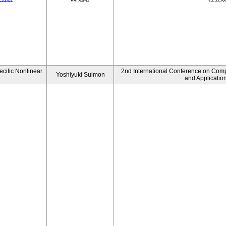
ecific Nonlinear
2nd International Conference on Comp
Yoshiyuki Suimon
and Applicatio