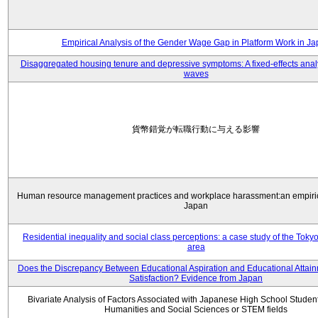
Empirical Analysis of the Gender Wage Gap in Platform Work in J
Disaggregated housing tenure and depressive symptoms: A fixed-effects anal
waves
貨幣錯覚が転職行動に与える影響
Human resource management practices and workplace harassment:an empiric
Japan
Residential inequality and social class perceptions: a case study of the Toky
area
Does the Discrepancy Between Educational Aspiration and Educational Attainm
Satisfaction? Evidence from Japan
Bivariate Analysis of Factors Associated with Japanese High School Student
Humanities and Social Sciences or STEM fields