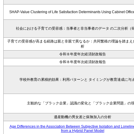
SHAP-Value Clustering of Life Satisfaction Determinants Using Cabinet Offi
社会における子育ての受容感：当事者と非当事者のデータ の二次分析（
子育ての受容感が高まる経路は親と非親で異なるか：共同繁殖の理論を踏まえ
析
令和８年度年次経済財政報告
令和８年度年次経済財政報告
学校外教育の累積的効果：利用パターンと タイミングが教育達成に与
主観的な「ブラック企業」認識の変化と「ブラック企業問題」の
遺産動機の男女差と保険加入の分析
Age Differences in the Association Between Subjective Isolation and Loneli
from a Hybrid Panel Model