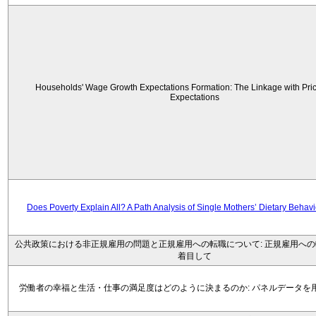
Households' Wage Growth Expectations Formation: The Linkage with Price
Expectations
Does Poverty Explain All? A Path Analysis of Single Mothers’ Dietary Behav
公共政策における非正規雇用の問題と正規雇用への転職について: 正規雇用へ
着目して
労働者の幸福と生活・仕事の満足度はどのように決まるのか: パネルデータを