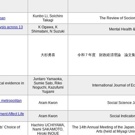
Kunbo Li, Soichiro
apan
The Review of Socion
Takagi
ysis across 13
K Ogawa, K
Mental Health &
Shimatani, N Suzuki
大杉勇喜
令和７年度 財政経済理論 論文
Juntaro Yamaoka,
al evidence in
Sumie Sato, Riko
International Journal of E
Noguchi, Kazufumi
Yugami
o metropolitan
Aram Kwon
Social Science 
ent Affect Life
Aram Kwon
Social Indicato
Hachiro UCHIYAMA,
s’ Choice of
The 14th Annual Meeting of the Japan A
Nami SAKAMOTO,
Arts (held at Miyagi Uni
Hiroki INOUE