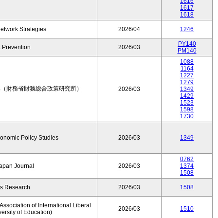
1616
1617
1618
etwork Strategies
2026/04
1246
PY140
 Prevention
2026/03
PM140
1088
1164
1227
1279
集（財務省財務総合政策研究所）
2026/03
1349
1429
1523
1598
1730
conomic Policy Studies
2026/03
1349
0762
Japan Journal
2026/03
1374
1508
rs Research
2026/03
1508
ssociation of International Liberal
2026/03
1510
versity of Education)