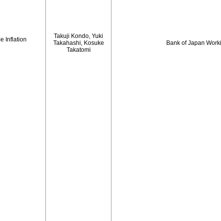
Takuji Kondo, Yuki
 Inflation
Takahashi, Kosuke
Bank of Japan Work
Takatomi