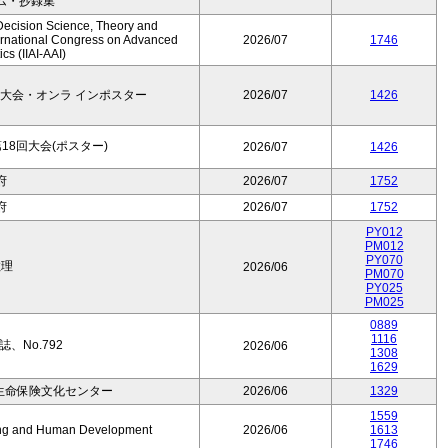
ム・抄録集
Decision Science, Theory and
ernational Congress on Advanced
2026/07
1746
cs (IIAI-AAI)
大会・オンラ インポスター
2026/07
1426
8回大会(ポスター)
2026/07
1426
府
2026/07
1752
府
2026/07
1752
PY012
PM012
PY070
数理
2026/06
PM070
PY025
PM025
0889
1116
、No.792
2026/06
1308
1629
生命保険文化センター
2026/06
1329
1559
Aging and Human Development
2026/06
1613
1746