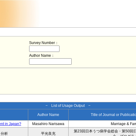
Survey Number：
Author Name：
− List of Usage Output −
Author Name
Title of Journal or Publicat
ent in Japan?
Masahiro Narisawa
Marriage & Fa
第23回日本うつ病学会総会・第50回
タ分析
平光良充