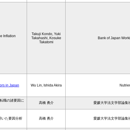
Takuji Kondo, Yuki
 Inflation
Takahashi, Kosuke
Bank of Japan Work
Takatomi
iors in Japan
Wu Lin, Ishida Akira
Nutrie
の転職の諸要因に
高橋 勇介
愛媛大学法文学部論集社
用いた要因分析
高橋 勇介
愛媛大学法文学部論集社