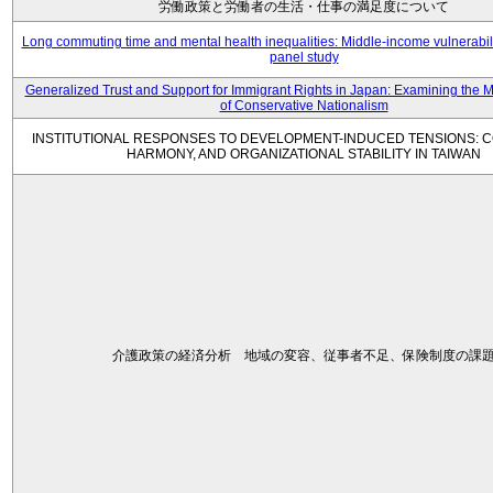
労働政策と労働者の生活・仕事の満足度について
Long commuting time and mental health inequalities: Middle-income vulnerabil
panel study
Generalized Trust and Support for Immigrant Rights in Japan: Examining the 
of Conservative Nationalism
INSTITUTIONAL RESPONSES TO DEVELOPMENT-INDUCED TENSIONS: C
HARMONY, AND ORGANIZATIONAL STABILITY IN TAIWAN
介護政策の経済分析 地域の変容、従事者不足、保険制度の課