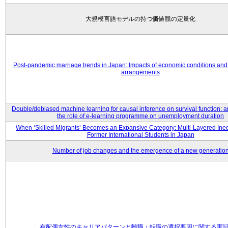
大規模言語モデルの持つ価値観の定量化
Post-pandemic marriage trends in Japan: Impacts of economic conditions and 
arrangements
Double/debiased machine learning for causal inference on survival function: an
the role of e-learning programme on unemployment duration
When ‘Skilled Migrants’ Becomes an Expansive Category: Multi-Layered Ine
Former International Students in Japan
Number of job changes and the emergence of a new generatio
有配偶女性のキャリアパターンと離職・転職の選択要因に関する実