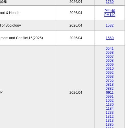
済論集
2026/04
1730
PY140
port & Health
2026/04
PM140
 of Sociology
2026/04
1582
pment and Conflict,15(2025)
2026/04
1560
0541
0598
0607
0608
0609
0610
0692
0693
0755
0818
0882
P
2026/04
0911
0991
1062
1130
1184
1233
1312
1313
1385