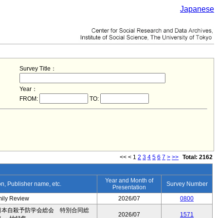
Japanese
Survey Title：
Year：
FROM:
TO:
<<
<
1
2
3
4
5
6
7
>
>>
Total: 2162
Year and Month of
ion, Publisher name, etc.
Survey Number
Presentation
mily Review
2026/07
0800
日本自殺予防学会総会 特別合同総
2026/07
1571