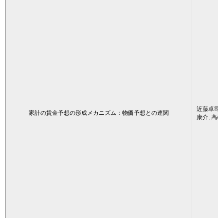
近藤卓司
家計の賃金予想の形成メカニズム：物価予想との連関
康介, 