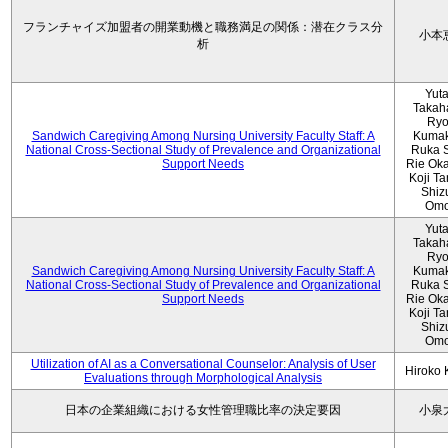
フランチャイズ加盟者の開業動機と職務満足の関係：潜在クラス分
小本
析
Yut
Takah
Ryo
Sandwich Caregiving Among Nursing University Faculty Staff: A
Kumak
National Cross-Sectional Study of Prevalence and Organizational
Ruka S
Support Needs
Rie Ok
Koji T
Shiz
Omo
Yut
Takah
Ryo
Sandwich Caregiving Among Nursing University Faculty Staff: A
Kumak
National Cross-Sectional Study of Prevalence and Organizational
Ruka S
Support Needs
Rie Ok
Koji T
Shiz
Omo
Utilization of AI as a Conversational Counselor: Analysis of User
Hiroko
Evaluations through Morphological Analysis
日本の企業組織における女性管理職比率の決定要因
小泉