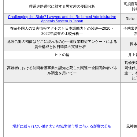
高須百華
理系進路選択に対する男女差の要因分析
幹
Challenging the State? Lawyers and the Reformed Administrative
Rieko
Appeals System in Japan
在留外国人の災害情報アクセスと日本語能力との関連―2020・
今﨑常秀
2022年調査の比較分析―
危険労働の補償はどこに現れるのか―建設業時短アンケートによる
岡
賃金構成と休日確保の実証分析―
ヒトの輪
井上
髙橋実
高齢者における訪問看護事業の認知と死亡の関連ー全国高齢者パネ
岡佳代
ル調査を用いてー
圭一、
紀
場所に縛られない働き方が地域労働市場に与える影響の分析
風神