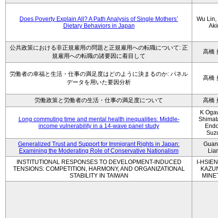
Does Poverty Explain All? A Path Analysis of Single Mothers’
Wu Lin, 
Dietary Behaviors in Japan
Aki
公共政策における非正規雇用の問題と正規雇用への転職について: 正
高橋 
規雇用への転職の諸要因に着目して
労働者の幸福と生活・仕事の満足度はどのように決まるのか: パネル
高橋 
データを用いた要因分析
労働政策と労働者の生活・仕事の満足度について
高橋 
K Oga
Long commuting time and mental health inequalities: Middle-
Shimat
income vulnerability in a 14-wave panel study
Endo
Suz
Generalized Trust and Support for Immigrant Rights in Japan:
Guan
Examining the Moderating Role of Conservative Nationalism
Lia
INSTITUTIONAL RESPONSES TO DEVELOPMENT-INDUCED
I-HSIEN
TENSIONS: COMPETITION, HARMONY, AND ORGANIZATIONAL
KAZU
STABILITY IN TAIWAN
MINE