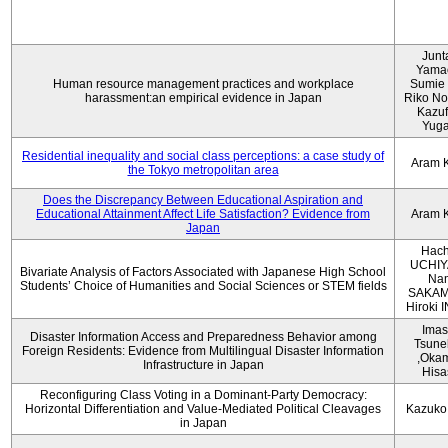
Junt
Yama
Human resource management practices and workplace
Sumie 
harassment:an empirical evidence in Japan
Riko No
Kazu
Yug
Residential inequality and social class perceptions: a case study of
Aram 
the Tokyo metropolitan area
Does the Discrepancy Between Educational Aspiration and
Educational Attainment Affect Life Satisfaction? Evidence from
Aram 
Japan
Hach
UCHIY
Bivariate Analysis of Factors Associated with Japanese High School
Na
Students’ Choice of Humanities and Social Sciences or STEM fields
SAKAM
Hiroki
Imas
Disaster Information Access and Preparedness Behavior among
Tsune
Foreign Residents: Evidence from Multilingual Disaster Information
,Oka
Infrastructure in Japan
Hisa
Reconfiguring Class Voting in a Dominant-Party Democracy:
Horizontal Differentiation and Value-Mediated Political Cleavages
Kazuko
in Japan