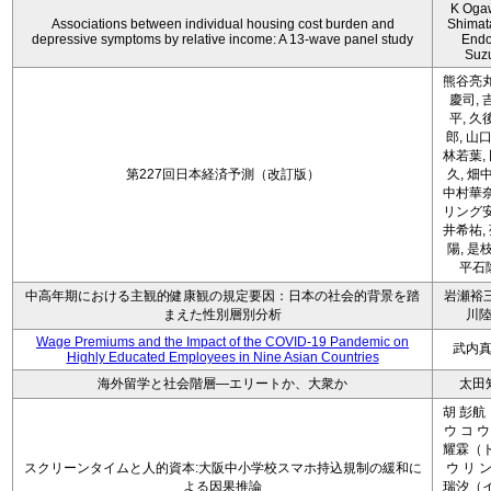
K Oga
Associations between individual housing cost burden and
Shimat
depressive symptoms by relative income: A 13-wave panel study
Endo
Suz
熊谷亮丸
慶司, 
平, 久
郎, 山口
林若葉,
第227回日本経済予測（改訂版）
久, 畑
中村華奈
リング安
井希祐,
陽, 是
平石
中高年期における主観的健康観の規定要因：日本の社会的背景を踏
岩瀬裕三
まえた性別層別分析
川
Wage Premiums and the Impact of the COVID‑19 Pandemic on
武内
Highly Educated Employees in Nine Asian Countries
海外留学と社会階層―エリートか、大衆か
太田
胡 彭航
ウ コ ウ
耀霖（ト
スクリーンタイムと人的資本:大阪中小学校スマホ持込規制の緩和に
ウ リ ン
よる因果推論
瑞汐（イ