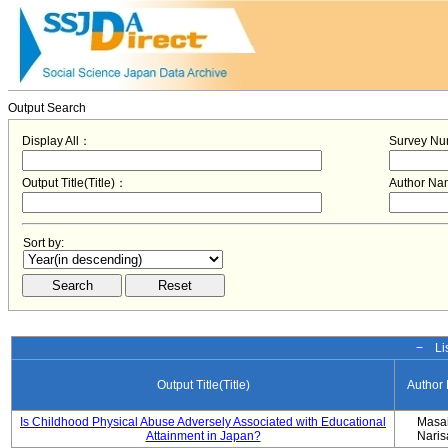
Output Search
Display All：
Survey N
Output Title(Title)：
Author N
Sort by:
− Lis
Output Title(Title)
Author
Is Childhood Physical Abuse Adversely Associated with Educational
Masa
Attainment in Japan?
Nari