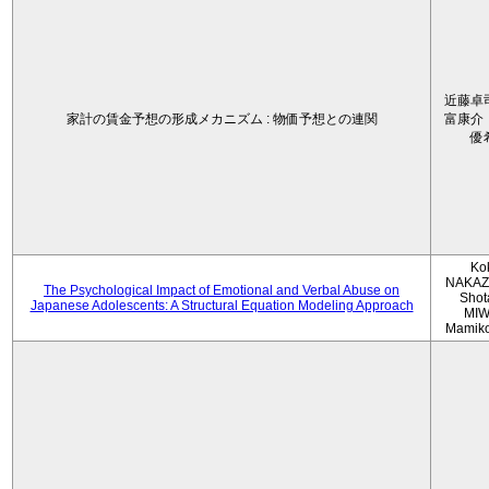
近藤卓
家計の賃金予想の形成メカニズム : 物価予想との連関
富康介
優
Ko
NAKAZ
The Psychological Impact of Emotional and Verbal Abuse on
Shot
Japanese Adolescents: A Structural Equation Modeling Approach
MIW
Mamik