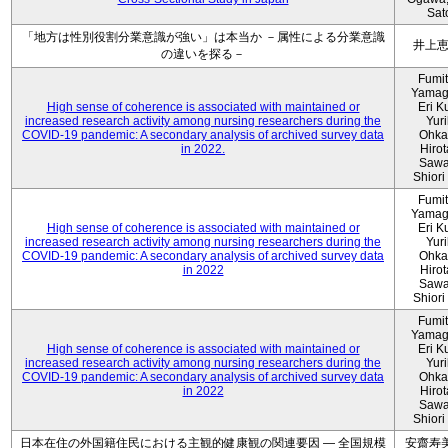
Sat
「地方は性別役割分業意識が強い」は本当か －属性による分業意識
井上
の違いを探る－
Fumi
Yamag
High sense of coherence is associated with maintained or
Eri K
increased research activity among nursing researchers during the
Yur
COVID-19 pandemic: A secondary analysis of archived survey data
Ohka
in 2022.
Hiro
Sawa
Shiori 
Fumi
Yamag
High sense of coherence is associated with maintained or
Eri K
increased research activity among nursing researchers during the
Yur
COVID-19 pandemic: A secondary analysis of archived survey data
Ohka
in 2022
Hiro
Sawa
Shiori 
Fumi
Yamag
High sense of coherence is associated with maintained or
Eri K
increased research activity among nursing researchers during the
Yur
COVID-19 pandemic: A secondary analysis of archived survey data
Ohka
in 2022
Hiro
Sawa
Shiori 
日本在住の外国籍住民における主観的健康観の関連要因 ― 全国規模
安齋寿美