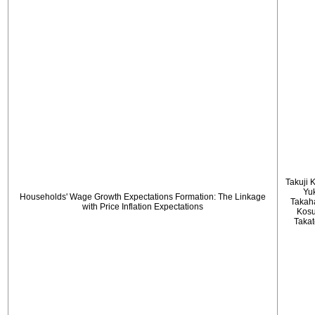
Takuji 
Yu
Households' Wage Growth Expectations Formation: The Linkage
Takah
with Price Inflation Expectations
Kos
Taka