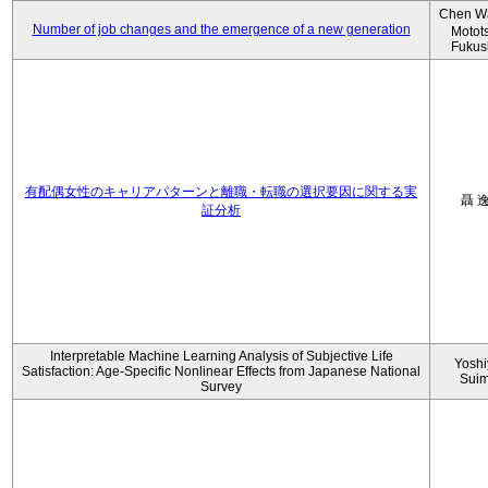
Chen W
Number of job changes and the emergence of a new generation
Motot
Fukus
有配偶女性のキャリアパターンと離職・転職の選択要因に関する実
聶 
証分析
Interpretable Machine Learning Analysis of Subjective Life
Yoshi
Satisfaction: Age-Specific Nonlinear Effects from Japanese National
Sui
Survey