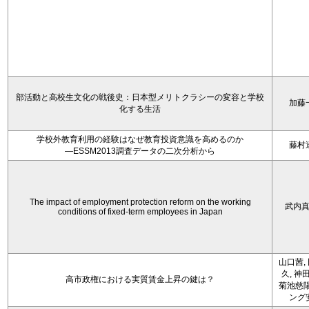
部活動と高校生文化の戦後史：日本型メリトクラシーの変容と学校
加藤
化する生活
学校外教育利用の経験はなぜ教育投資意識を高めるのか
藤村
―ESSM2013調査データの二次分析から
The impact of employment protection reform on the working
武内
conditions of fixed-term employees in Japan
山口茜,
久, 神
高市政権における実質賃金上昇の鍵は？
菊池慈陽
ング