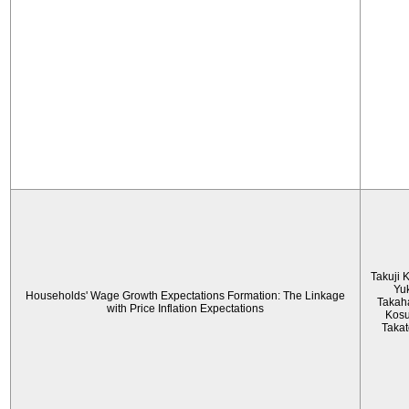
Takuji 
Yu
Households' Wage Growth Expectations Formation: The Linkage
Takah
with Price Inflation Expectations
Kos
Taka