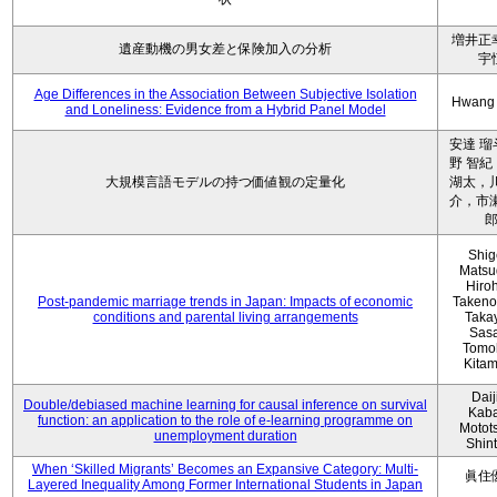
増井正
遺産動機の男女差と保険加入の分析
宇
Age Differences in the Association Between Subjective Isolation
Hwang
and Loneliness: Evidence from a Hybrid Panel Model
安達 瑠
野 智紀
大規模言語モデルの持つ価値観の定量化
湖太，川
介，市瀬
Shig
Matsu
Hiro
Post-pandemic marriage trends in Japan: Impacts of economic
Takeno
conditions and parental living arrangements
Taka
Sasa
Tomo
Kita
Daij
Double/debiased machine learning for causal inference on survival
Kaba
function: an application to the role of e-learning programme on
Motot
unemployment duration
Shin
When ‘Skilled Migrants’ Becomes an Expansive Category: Multi-
眞住
Layered Inequality Among Former International Students in Japan