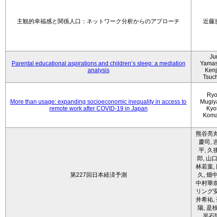
主観的幸福感と関係人口：ネットワーク分析からのアプローチ
近藤
Ju
Parental educational aspirations and children’s sleep: a mediation
Yamas
analysis
Kenji
Tsuc
Ryo
More than usage: expanding socioeconomic inequality in access to
Mugiy
remote work after COVID-19 in Japan
Kyo
Koma
熊谷亮丸
慶司, 
平, 久
郎, 山口
林若葉,
第227回日本経済予測
久, 畑
中村華奈
リング安
井希祐,
陽, 是
平石