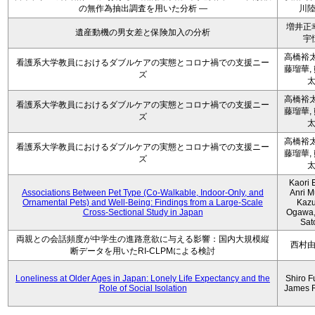
の無作為抽出調査を用いた分析 ―
川
増井正
遺産動機の男女差と保険加入の分析
宇
高橋裕太
看護系大学教員におけるダブルケアの実態とコロナ禍での支援ニー
藤瑠華,
ズ
高橋裕太
看護系大学教員におけるダブルケアの実態とコロナ禍での支援ニー
藤瑠華,
ズ
高橋裕太
看護系大学教員におけるダブルケアの実態とコロナ禍での支援ニー
藤瑠華,
ズ
Kaori 
Associations Between Pet Type (Co-Walkable, Indoor-Only, and
Anri M
Ornamental Pets) and Well-Being: Findings from a Large-Scale
Kaz
Cross-Sectional Study in Japan
Ogawa,
Sat
両親との会話頻度が中学生の進路意欲に与える影響：国内大規模縦
西村
断データを用いたRI-CLPMによる検討
Loneliness at Older Ages in Japan: Lonely Life Expectancy and the
Shiro F
Role of Social Isolation
James 