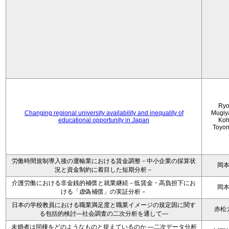
Ryo
Changing regional university availability and inequality of
Mugiy
educational opportunity in Japan
Koh
Toyo
労働時間規制導入後の運輸業における賃金調整－中小企業の採算状
岡
況と資金制約に着目した短期分析－
介護労働における非金銭的補償と就業継続－低賃金・高負担下にお
岡
ける「虚偽補償」の実証分析－
日本の学校教員における職業満足度と職業イメージの規定因に関す
赤松
る包括的検討―社会調査の二次分析を通して―
未婚者は同棲をどのようなものと捉えているのか —二次データ分析