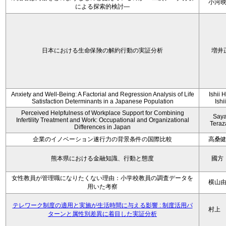
小河
による探索的検討—
日本における生命保険の解約行動の実証分析
増井
Anxiety and Well-Being: A Factorial and Regression Analysis of Life
Ishii 
Satisfaction Determinants in a Japanese Population
Ishi
Perceived Helpfulness of Workplace Support for Combining
Say
Infertility Treatment and Work: Occupational and Organizational
Tera
Differences in Japan
企業のイノベーション遂行力の背景条件の国際比較
高桑
熊本県における金融知識、行動と態度
國方
女性教員が管理職になりたくない理由：小学校教員の調査データを
横山
用いた考察
テレワーク制度の適用と実施が生活時間に与える影響 : 制度活用パ
村上
ターンと属性別差異に着目した実証分析