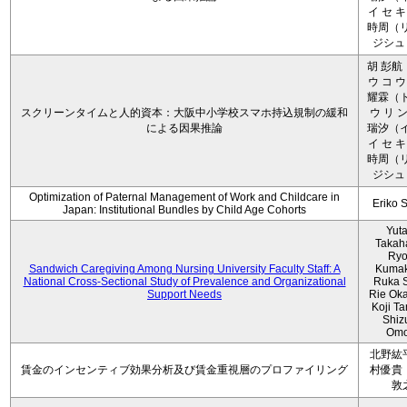
イ セ キ
時周（リ
ジシュ 
胡 彭航
ウ コ ウ
耀霖（ト
スクリーンタイムと人的資本：大阪中小学校スマホ持込規制の緩和
ウ リ ン
による因果推論
瑞汐（イ
イ セ キ
時周（リ
ジシュ 
Optimization of Paternal Management of Work and Childcare in
Eriko 
Japan: Institutional Bundles by Child Age Cohorts
Yut
Takah
Ryo
Sandwich Caregiving Among Nursing University Faculty Staff: A
Kumak
National Cross-Sectional Study of Prevalence and Organizational
Ruka S
Support Needs
Rie Ok
Koji T
Shiz
Omo
北野紘
賃金のインセンティブ効果分析及び賃金重視層のプロファイリング
村優貴
敦