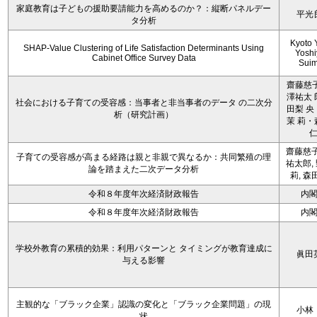
家庭教育は子どもの援助要請能力を高めるのか？：縦断パネルデー
平光
タ分析
Kyoto 
SHAP-Value Clustering of Life Satisfaction Determinants Using
Yoshi
Cabinet Office Survey Data
Sui
齋藤慈子
澤祐太 
社会における子育ての受容感：当事者と非当事者のデータ の二次分
田梨 央
析（研究計画）
茉 莉・
齋藤慈子
子育ての受容感が高まる経路は親と非親で異なるか：共同繁殖の理
祐太郎,
論を踏まえた二次データ分析
莉, 森
令和８年度年次経済財政報告
内
令和８年度年次経済財政報告
内
学校外教育の累積的効果：利用パターンと タイミングが教育達成に
眞田
与える影響
主観的な「ブラック企業」認識の変化と「ブラック企業問題」の現
小林
状