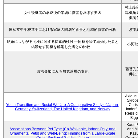
村上義昭
女性後継者の承継後の業績に影響を及ぼす要因
昌和,亀
栗岡
国私立中学校進学における家庭の階層的背景と地域的影響の分析
濱本
結婚につながる同棲に関する探索的検討 ―同棲を経て結婚した者と
小河
結婚せず同棲を解消した者との比較―
張替孔
政治参加にみる無党派層の変化
井紀
Akio Inu
Skrob
Youth Transition and Social Welfare: A Comparative Study of Japan,
Chris
Germany, Switzerland, The United Kingdom, and Norway
Imdorf, 
Reissig
Bigg
Kaori 
Associations Between Pet Type (Co-Walkable, Indoor-Only, and
Anri M
Ornamental Pets) and Well-Being: Findings from a Large-Scale
Kaz
Cross-Sectional Study in Japan
Ogawa,