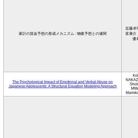
近藤卓
家計の賃金予想の形成メカニズム : 物価予想との連関
富康介
優
Ko
NAKAZ
The Psychological Impact of Emotional and Verbal Abuse on
Shot
Japanese Adolescents: A Structural Equation Modeling Approach
MIW
Mamik