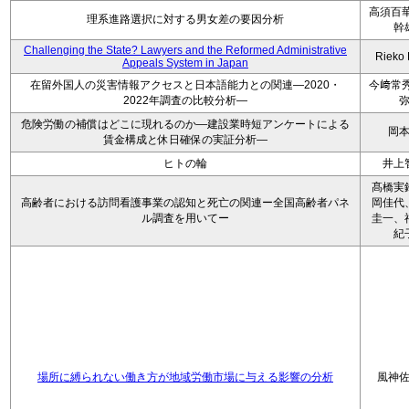
高須百華
理系進路選択に対する男女差の要因分析
幹
Challenging the State? Lawyers and the Reformed Administrative
Rieko
Appeals System in Japan
在留外国人の災害情報アクセスと日本語能力との関連―2020・
今﨑常秀
2022年調査の比較分析―
危険労働の補償はどこに現れるのか―建設業時短アンケートによる
岡
賃金構成と休日確保の実証分析―
ヒトの輪
井上
髙橋実
高齢者における訪問看護事業の認知と死亡の関連ー全国高齢者パネ
岡佳代
ル調査を用いてー
圭一、
紀
場所に縛られない働き方が地域労働市場に与える影響の分析
風神