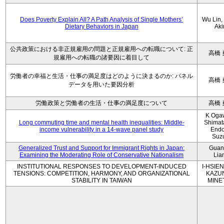
Does Poverty Explain All? A Path Analysis of Single Mothers’
Wu Lin, 
Dietary Behaviors in Japan
Aki
公共政策における非正規雇用の問題と正規雇用への転職について: 正
高橋 
規雇用への転職の諸要因に着目して
労働者の幸福と生活・仕事の満足度はどのように決まるのか: パネル
高橋 
データを用いた要因分析
労働政策と労働者の生活・仕事の満足度について
高橋 
K Oga
Long commuting time and mental health inequalities: Middle-
Shimat
income vulnerability in a 14-wave panel study
Endo
Suz
Generalized Trust and Support for Immigrant Rights in Japan:
Guan
Examining the Moderating Role of Conservative Nationalism
Lia
INSTITUTIONAL RESPONSES TO DEVELOPMENT-INDUCED
I-HSIEN
TENSIONS: COMPETITION, HARMONY, AND ORGANIZATIONAL
KAZU
STABILITY IN TAIWAN
MINE