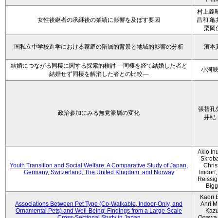
村上義昭
女性後継者の承継後の業績に影響を及ぼす要因
昌和,亀
栗岡
国私立中学校進学における家庭の階層的背景と地域的影響の分析
濱本
結婚につながる同棲に関する探索的検討 ―同棲を経て結婚した者と
小河
結婚せず同棲を解消した者との比較―
張替孔
政治参加にみる無党派層の変化
井紀
Akio Inu
Skrob
Youth Transition and Social Welfare: A Comparative Study of Japan,
Chris
Germany, Switzerland, The United Kingdom, and Norway
Imdorf, 
Reissig
Bigg
Kaori 
Associations Between Pet Type (Co-Walkable, Indoor-Only, and
Anri M
Ornamental Pets) and Well-Being: Findings from a Large-Scale
Kaz
Cross-Sectional Study in Japan
Ogawa,