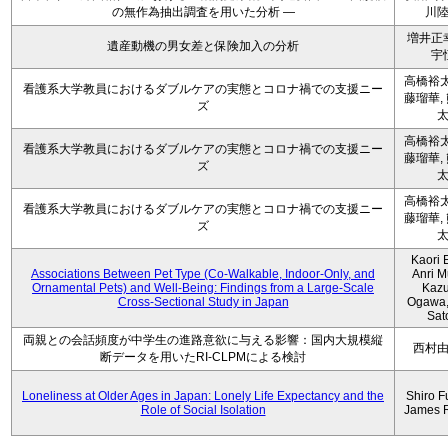
の無作為抽出調査を用いた分析 ―
川
増井正
遺産動機の男女差と保険加入の分析
宇
高橋裕太
看護系大学教員におけるダブルケアの実態とコロナ禍での支援ニー
藤瑠華,
ズ
高橋裕太
看護系大学教員におけるダブルケアの実態とコロナ禍での支援ニー
藤瑠華,
ズ
高橋裕太
看護系大学教員におけるダブルケアの実態とコロナ禍での支援ニー
藤瑠華,
ズ
Kaori 
Associations Between Pet Type (Co-Walkable, Indoor-Only, and
Anri M
Ornamental Pets) and Well-Being: Findings from a Large-Scale
Kaz
Cross-Sectional Study in Japan
Ogawa,
Sat
両親との会話頻度が中学生の進路意欲に与える影響：国内大規模縦
西村
断データを用いたRI-CLPMによる検討
Loneliness at Older Ages in Japan: Lonely Life Expectancy and the
Shiro F
Role of Social Isolation
James 