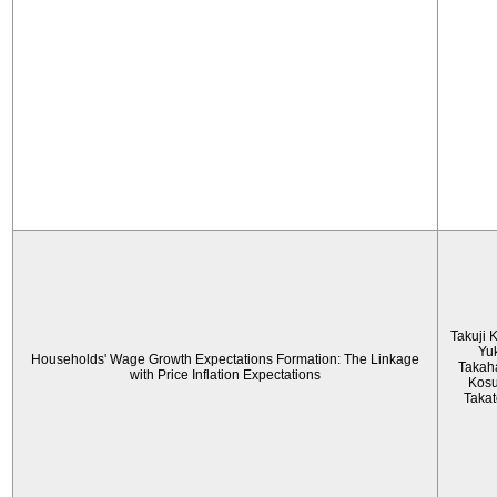
Takuji 
Yu
Households' Wage Growth Expectations Formation: The Linkage
Takah
with Price Inflation Expectations
Kos
Taka