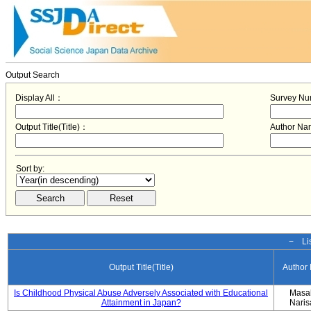
Output Search
Display All：
Survey N
Output Title(Title)：
Author N
Sort by:
− Lis
Output Title(Title)
Author
Is Childhood Physical Abuse Adversely Associated with Educational
Masa
Attainment in Japan?
Nari