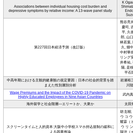
K Oga
Associations between individual housing cost burden and
Shimat
depressive symptoms by relative income: A 13-wave panel study
Endo
Suz
熊谷亮丸
慶司, 
平, 久
郎, 山口
林若葉,
第227回日本経済予測（改訂版）
久, 畑
中村華奈
リング安
井希祐,
陽, 是
平石
中高年期における主観的健康観の規定要因：日本の社会的背景を踏
岩瀬裕三
まえた性別層別分析
川
Wage Premiums and the Impact of the COVID‑19 Pandemic on
武内
Highly Educated Employees in Nine Asian Countries
海外留学と社会階層―エリートか、大衆か
太田
胡 彭航
ウ コ ウ
耀霖（ト
スクリーンタイムと人的資本:大阪中小学校スマホ持込規制の緩和に
ウ リ ン
よる因果推論
瑞汐（イ