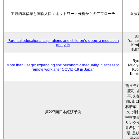
主観的幸福感と関係人口：ネットワーク分析からのアプローチ
近藤
Ju
Parental educational aspirations and children’s sleep: a mediation
Yamas
analysis
Kenji
Tsuc
Ryo
More than usage: expanding socioeconomic inequality in access to
Mugiy
remote work after COVID-19 in Japan
Kyo
Koma
熊谷亮丸
慶司, 
平, 久
郎, 山口
林若葉,
第227回日本経済予測
久, 畑
中村華奈
リング安
井希祐,
陽, 是
平石