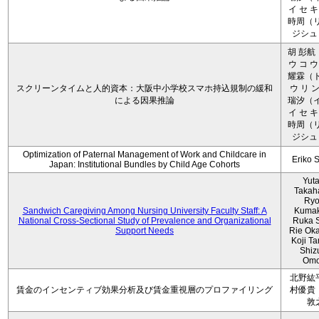
イ セ キ
時周（リ
ジシュ 
胡 彭航
ウ コ ウ
耀霖（ト
スクリーンタイムと人的資本：大阪中小学校スマホ持込規制の緩和
ウ リ ン
による因果推論
瑞汐（イ
イ セ キ
時周（リ
ジシュ 
Optimization of Paternal Management of Work and Childcare in
Eriko 
Japan: Institutional Bundles by Child Age Cohorts
Yut
Takah
Ryo
Sandwich Caregiving Among Nursing University Faculty Staff: A
Kumak
National Cross-Sectional Study of Prevalence and Organizational
Ruka S
Support Needs
Rie Ok
Koji T
Shiz
Omo
北野紘
賃金のインセンティブ効果分析及び賃金重視層のプロファイリング
村優貴
敦