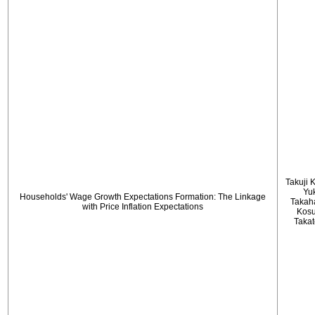
Takuji 
Yu
Households' Wage Growth Expectations Formation: The Linkage
Takah
with Price Inflation Expectations
Kos
Taka