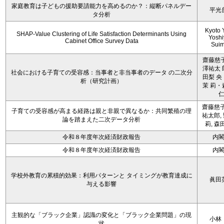
家庭教育は子どもの援助要請能力を高めるのか？：縦断パネルデー
平光
タ分析
Kyoto 
SHAP-Value Clustering of Life Satisfaction Determinants Using
Yoshi
Cabinet Office Survey Data
Sui
齋藤慈子
澤祐太 
社会における子育ての受容感：当事者と非当事者のデータ の二次分
田梨 央
析（研究計画）
茉 莉・
齋藤慈子
子育ての受容感が高まる経路は親と非親で異なるか：共同繁殖の理
祐太郎,
論を踏まえた二次データ分析
莉, 森
令和８年度年次経済財政報告
内
令和８年度年次経済財政報告
内
学校外教育の累積的効果：利用パターンと タイミングが教育達成に
眞田
与える影響
主観的な「ブラック企業」認識の変化と「ブラック企業問題」の現
小林
状