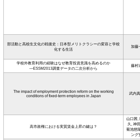
部活動と高校生文化の戦後史：日本型メリトクラシーの変容と学校
加藤
化する生活
学校外教育利用の経験はなぜ教育投資意識を高めるのか
藤村
―ESSM2013調査データの二次分析から
The impact of employment protection reform on the working
武内
conditions of fixed-term employees in Japan
山口茜,
久, 神
高市政権における実質賃金上昇の鍵は？
菊池慈陽
ング