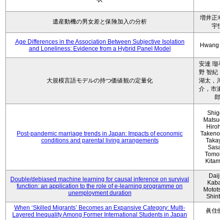
増井正
遺産動機の男女差と保険加入の分析
宇
Age Differences in the Association Between Subjective Isolation
Hwang
and Loneliness: Evidence from a Hybrid Panel Model
安達 瑠
野 智紀
大規模言語モデルの持つ価値観の定量化
湖太，川
介，市瀬
Shig
Matsu
Hiro
Post-pandemic marriage trends in Japan: Impacts of economic
Takeno
conditions and parental living arrangements
Taka
Sasa
Tomo
Kita
Daij
Double/debiased machine learning for causal inference on survival
Kaba
function: an application to the role of e-learning programme on
Motot
unemployment duration
Shin
When ‘Skilled Migrants’ Becomes an Expansive Category: Multi-
眞住
Layered Inequality Among Former International Students in Japan