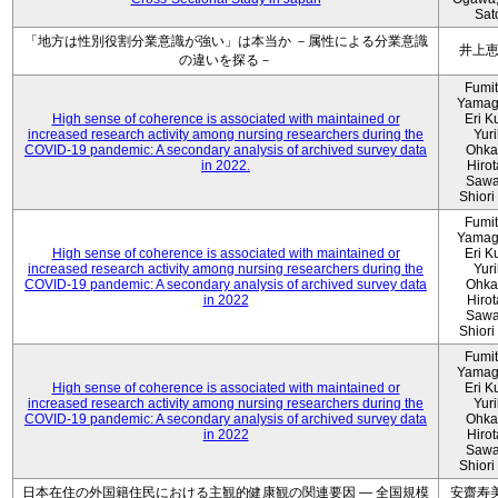
Sat
「地方は性別役割分業意識が強い」は本当か －属性による分業意識
井上
の違いを探る－
Fumi
Yamag
High sense of coherence is associated with maintained or
Eri K
increased research activity among nursing researchers during the
Yur
COVID-19 pandemic: A secondary analysis of archived survey data
Ohka
in 2022.
Hiro
Sawa
Shiori 
Fumi
Yamag
High sense of coherence is associated with maintained or
Eri K
increased research activity among nursing researchers during the
Yur
COVID-19 pandemic: A secondary analysis of archived survey data
Ohka
in 2022
Hiro
Sawa
Shiori 
Fumi
Yamag
High sense of coherence is associated with maintained or
Eri K
increased research activity among nursing researchers during the
Yur
COVID-19 pandemic: A secondary analysis of archived survey data
Ohka
in 2022
Hiro
Sawa
Shiori 
日本在住の外国籍住民における主観的健康観の関連要因 ― 全国規模
安齋寿美