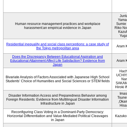
Junt
Yama
Human resource management practices and workplace
Sumie 
harassment:an empirical evidence in Japan
Riko No
Kazu
Yug
Residential inequality and social class perceptions: a case study of
Aram 
the Tokyo metropolitan area
Does the Discrepancy Between Educational Aspiration and
Educational Attainment Affect Life Satisfaction? Evidence from
Aram 
Japan
Hach
UCHIY
Bivariate Analysis of Factors Associated with Japanese High School
Na
Students’ Choice of Humanities and Social Sciences or STEM fields
SAKAM
Hiroki
Imas
Disaster Information Access and Preparedness Behavior among
Tsune
Foreign Residents: Evidence from Multilingual Disaster Information
,Oka
Infrastructure in Japan
Hisa
Reconfiguring Class Voting in a Dominant-Party Democracy:
Horizontal Differentiation and Value-Mediated Political Cleavages
Kazuko
in Japan