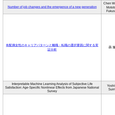
Chen W
Number of job changes and the emergence of a new generation
Motot
Fukus
有配偶女性のキャリアパターンと離職・転職の選択要因に関する実
聶 
証分析
Interpretable Machine Learning Analysis of Subjective Life
Yoshi
Satisfaction: Age-Specific Nonlinear Effects from Japanese National
Sui
Survey