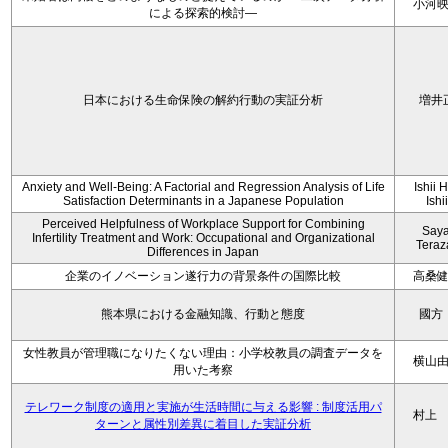
小河
による探索的検討—
日本における生命保険の解約行動の実証分析
増井
Anxiety and Well-Being: A Factorial and Regression Analysis of Life
Ishii 
Satisfaction Determinants in a Japanese Population
Ishi
Perceived Helpfulness of Workplace Support for Combining
Say
Infertility Treatment and Work: Occupational and Organizational
Tera
Differences in Japan
企業のイノベーション遂行力の背景条件の国際比較
高桑
熊本県における金融知識、行動と態度
國方
女性教員が管理職になりたくない理由：小学校教員の調査データを
横山
用いた考察
テレワーク制度の適用と実施が生活時間に与える影響 : 制度活用パ
村上
ターンと属性別差異に着目した実証分析