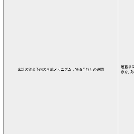
近藤卓司
家計の賃金予想の形成メカニズム：物価予想との連関
康介, 