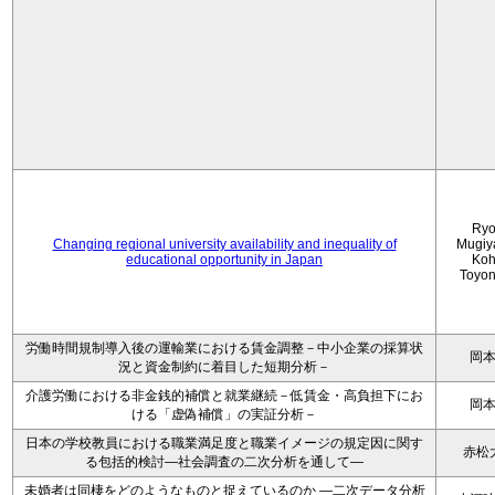
Ryo
Changing regional university availability and inequality of
Mugiy
educational opportunity in Japan
Koh
Toyo
労働時間規制導入後の運輸業における賃金調整－中小企業の採算状
岡
況と資金制約に着目した短期分析－
介護労働における非金銭的補償と就業継続－低賃金・高負担下にお
岡
ける「虚偽補償」の実証分析－
日本の学校教員における職業満足度と職業イメージの規定因に関す
赤松
る包括的検討―社会調査の二次分析を通して―
未婚者は同棲をどのようなものと捉えているのか —二次データ分析