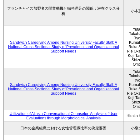
フランチャイズ加盟者の開業動機と職務満足の関係：潜在クラス分
小本
析
Yut
Takah
Ryo
Sandwich Caregiving Among Nursing University Faculty Staff: A
Kumak
National Cross-Sectional Study of Prevalence and Organizational
Ruka S
Support Needs
Rie Ok
Koji T
Shiz
Omo
Yut
Takah
Ryo
Sandwich Caregiving Among Nursing University Faculty Staff: A
Kumak
National Cross-Sectional Study of Prevalence and Organizational
Ruka S
Support Needs
Rie Ok
Koji T
Shiz
Omo
Utilization of AI as a Conversational Counselor: Analysis of User
Hiroko
Evaluations through Morphological Analysis
日本の企業組織における女性管理職比率の決定要因
小泉