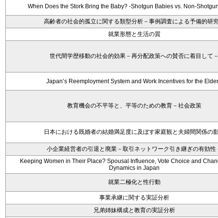
When Does the Stork Bring the Baby? -Shotgun Babies vs. Non-Shotgu
高齢者の社会的孤立に関する類型分析－事例調査による予備的研
就業形態と生活の質
世代間学歴移動の社会的効果－再分配政策への賛否に着目して
Japan’s Reemployment System and Work Incentives for the Elder
教育機会の不平等と、平等のための教育－社会政策
日本における既婚者の結婚満足度に及ぼす家庭観と夫婦間関係の
小企業経営者の引退と廃業－取引ネットワーク引き継ぎの有効性
Keeping Women in Their Place? Spousal Influence, Vote Choice and Chang
Dynamics in Japan
就業二極化と性行動
事業承継に関する実証分析
兄弟姉妹構成と教育の実証分析