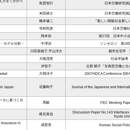
え方をてがかり
島貫智行
日本労働研究雑誌
米田耕士
日本労働研究雑誌
橋本健二
『新しい階級社会新し
寺村民恵
日本労働
岡本弥
第27回 日本中小
ル・モデル分析－
中澤渉
ソシオロジ 第160
川田菜穂子,平山洋介
都市住宅学 5
大槻茂実
社会学論考 
岸智子
古郡 鞆子『非典型労働と
arket
片岡洋子
2007HDCA Conference ID
近藤絢子
 in Japan
Journal of the Japanese and Intern
ータに基づく分
馬駿
ITEC Working Pape
Discussion Paper No.143 Interfaces
梶谷真也
Kyoto Univ
 Insurance in
成恩美
Korean Social Poli