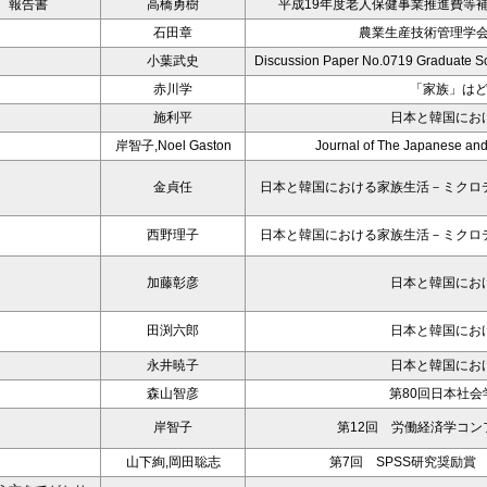
 報告書
高橋勇樹
平成19年度老人保健事業推進費等
石田章
農業生産技術管理学会
小葉武史
Discussion Paper No.0719 Graduate Sc
赤川学
「家族」は
施利平
日本と韓国にお
岸智子,Noel Gaston
Journal of The Japanese and
金貞任
日本と韓国における家族生活－ミクロ
西野理子
日本と韓国における家族生活－ミクロ
加藤彰彦
日本と韓国にお
田渕六郎
日本と韓国にお
永井暁子
日本と韓国にお
森山智彦
第80回日本社会
岸智子
第12回 労働経済学コ
山下絢,岡田聡志
第7回 SPSS研究奨励賞 