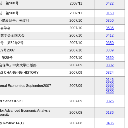
 第568号
2007/11
0422
 第568号
2007/11
0160
い階級闘争』光文社
2007/10
0350
社会学会
2007/10
0535
企業学会全国大会
2007/10
0412
号 第52巻2号
2007/10
0350
9号2007
2007/10
0339
第28号
2007/10
0350
社会保障』中央大学出版部
2007/09
0302
EAS CHANGING HISTORY
2007/09
0324
0146
0200
ational Economies September2007
2007/09
0250
0300
r Series 07-21
2007/09
0325
 for Advanced Economic Analysis
2007/08
0136
ersity
cy Review 14(1)
2007/08
0436