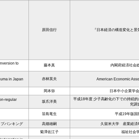
原田信行
『日本経済の構造変化と景
version to
藤本真
内閣府経済社会総
赤林英夫
oeuma in Japan
American Economic Asso
岡本弥
日本中小企業学
平成18年度 少子高齢化の下での持続
on-regular
坂爪洋美
究調
笹島竜生
平成19年版国
ップバンキング
高畑雄嗣
久留米大学 産業経済研
菊澤佐江子
福祉社会学