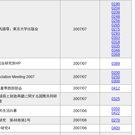
0190
0204
0208
0248
0256
0265
気循環』東京大学出版会
2007/07
0275
0293
0303
0318
0335
0346
0369
合研究所HP
2007/07
0389
0200
ciation Meeting 2007
2007/07
0250
0300
会夏季西部部会
2007/07
0412
的成長と財政再建に関する国際共同研
2007/07
0325
査
0350
民生活白書
2007/06
0422
究 第48巻第1号
2007/06
0270
研究4
2007/06
0400