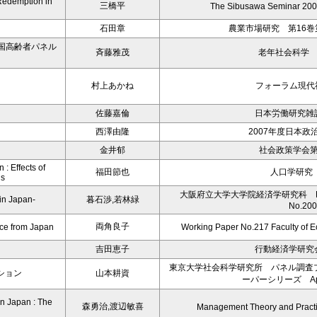
’Redemption in
三橋平
The Sibusawa Seminar 2007
石田章
農業市場研究 第16巻
国高齢者パネル
斉藤雅茂
老年社会科学 Vo
村上あかね
フォーラム現代
佐藤嘉倫
日本労働研究雑誌
西澤由隆
2007年度日本政
金井郁
社会政策学会第
: Effects of
福田節也
人口学研究 
ns
大阪府立大学大学院経済学研究科 Discus
in Japan-
暮石渉,若林緑
No.200
両角良子
nce from Japan
Working Paper No.217 Faculty of E
吉田恵子
行動経済学研究会
東京大学社会科学研究所 パネル調査
ション
山本耕資
ーパーシリーズ Apri
in Japan : The
森勇治,渡辺敏喜
Management Theory and Practi