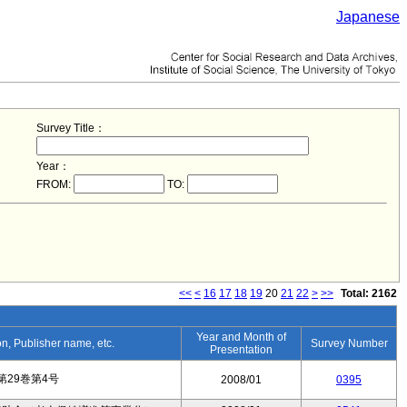
Japanese
Survey Title：
Year：
FROM:
TO:
<<
<
16
17
18
19
20
21
22
>
>>
Total: 2162
Year and Month of
ion, Publisher name, etc.
Survey Number
Presentation
29巻第4号
2008/01
0395