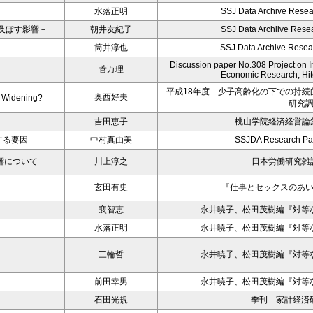
水落正明
SSJ Data Archive Resea
及ぼす影響－
朝井友紀子
SSJ Data Archiive Resea
筒井淳也
SSJ Data Archive Resea
Discussion paper No.308 Project on Int
菅万理
Economic Research, Hito
平成18年度 少子高齢化の下での持
奥西好夫
s Widening?
研究
吉田恵子
桃山学院経済経営論集
する要因－
中村真由美
SSJDA Research Pa
響について
川上淳之
日本労働研究雑誌
玄田有史
『仕事とセックスのあ
裵智恵
永井暁子、松田茂樹編『対等
水落正明
永井暁子、松田茂樹編『対等
三輪哲
永井暁子、松田茂樹編『対等
前田幸男
永井暁子、松田茂樹編『対等
石田光規
季刊 家計経済研