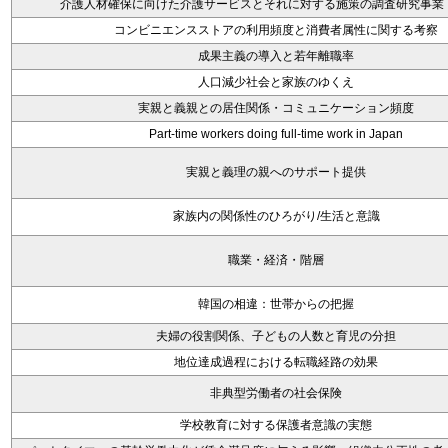
介護人材確保に向けた介護サービスとそれに対する施策の調査研究事業
コンビニエンスストアの利用頻度と消費者属性に関する考察
成果主義の導入と若年離職率
人口減少社会と家族のゆくえ
実親と義親との居住関係・コミュニケーション頻度
Part-time workers doing full-time work in Japan
実親と義理の親へのサポート提供
家族内の関係性のひろがり/生活と意識
職業・経済・階層
韓国の相違：世帯からの把握
夫婦の役割関係、子どもの人数と育児の分担
地位達成過程における転職経路の効果
非典型労働者の社会保険
学校教育に対する保護者意識の実態