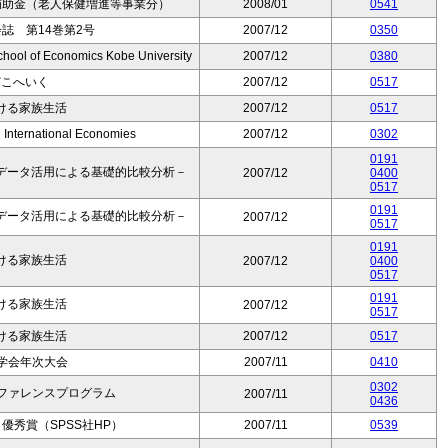
補助金（老人保健増進等事業分）
2008/01
0541
誌 第14巻第2号
2007/12
0350
hool of Economics Kobe University
2007/12
0380
どこへいく
2007/12
0517
ける家族生活
2007/12
0517
 International Economies
2007/12
0302
0191
データ活用による基礎的比較分析－
2007/12
0400
0517
0191
データ活用による基礎的比較分析－
2007/12
0517
0191
ける家族生活
2007/12
0400
0517
0191
ける家族生活
2007/12
0517
ける家族生活
2007/12
0517
学会年次大会
2007/11
0410
0302
ンファレンスプログラム
2007/11
0436
優秀賞（SPSS社HP）
2007/11
0539