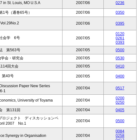
 in St. Louis, MO U.S.A
2007/06
0236
第1号（通巻65号）
2007/06
0350
l.29No.2
2007/06
0395
0120
社会学 6号
2007/05
0261
0393
 第563号
2007/05
0500
治学会・研究会
2007/05
0530
114回大会
2007/05
0410
第40号
2007/05
0400
sion Paper New Series
2007/04
0517
6-1
0200
conomics, University of Toyama
2007/04
0250
 第131回
2007/04
0405
プロジェクト ディスカッションペ
2007/04
0500
l 2007 No.1
0084
ce:Synergy in Organisation
2007/04
0258