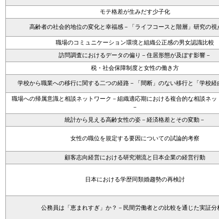
モテ格差が生みだす少子化
高齢者の社会的地位の変化と幸福感－「ライフコースと階層」研究の視
職場のコミュニケーション環境と組織公正感の男女認識比較
訪問調査におけるデータの偏り－住居形態が及ぼす影響－
税・社会保障制度と女性の働き方
学校から職業への移行に関する二つの経路－「間断」のない移行と「学校経
職場への帰属意識と相談ネットワーク－組織適応期における複合的な相談ネッ
－
統計から見える高齢女性の姿－経済格差とその変動－
女性の職位を規定する要因についての試論的考察
顧客志向経営における研究潮流と日本企業の経営行動
日本における学歴同類婚趨勢の再検討
公務員は「恵まれすぎ」か？－民間労働者との比較を通じた実証分