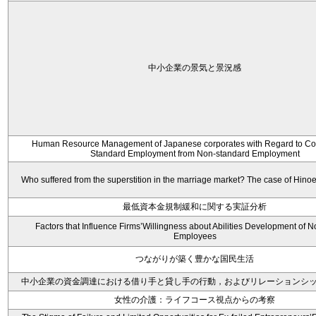
中小企業の景気と景況感
Human Resource Management of Japanese corporates with Regard to Con
Standard Employment from Non-standard Employment
Who suffered from the superstition in the marriage market? The case of Hin
最低資本金規制緩和に関する実証分析
Factors that Influence Firms’Willingness about Abilities Development of N
Employees
つながりが築く豊かな国民生活
中小企業の資金調達における借り手と貸し手の行動，およびリレーションシ
女性の介護：ライフコース視点からの考察