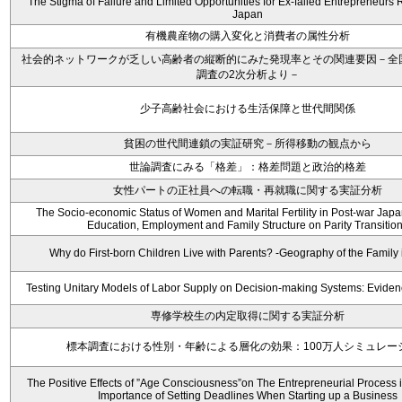
The Stigma of Failure and Limited Opportunities for Ex-failed Entrepreneurs
Japan
有機農産物の購入変化と消費者の属性分析
社会的ネットワークが乏しい高齢者の縦断的にみた発現率とその関連要因－全
調査の2次分析より－
少子高齢社会における生活保障と世代間関係
貧困の世代間連鎖の実証研究－所得移動の観点から
世論調査にみる「格差」：格差問題と政治的格差
女性パートの正社員への転職・再就職に関する実証分析
The Socio-economic Status of Women and Marital Fertility in Post-war Japan 
Education, Employment and Family Structure on Parity Transitio
Why do First-born Children Live with Parents? -Geography of the Family 
Testing Unitary Models of Labor Supply on Decision-making Systems: Evide
専修学校生の内定取得に関する実証分析
標本調査における性別・年齢による層化の効果：100万人シミュレー
The Positive Effects of ”Age Consciousness”on The Entrepreneurial Process 
Importance of Setting Deadlines When Starting up a Business