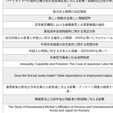
パートタイマーの基幹労働力化が賃金満足度に与える影響－組織内公正性の考
に
能力向上期間の決定要因
新しい階級社会新しい階級闘争
高等教育機関における秘書教育と企業事務職の接続
最低資本金規制緩和に関する実証分析
在日外国人の多寡と外国人に対する偏見との関係－JGSSを用いたマルチレベ
中高年未婚者の住宅条件に関する実態分析
外国人の増加に対する日本人の見解－JGSS2003を用いて－
非典型労働者と社会保障制度
Inequality, Capability and Freedom: The Case of Japanese Labor M
Does the first job really matter? State dependency in employment status
雇用政策の変化が日本企業の人材育成に与える影響－アンケート調査の個票デ
析－
職種変化と公的年金が高齢者の再就職に与える影響
The Study of Nonstandard Worker’s Affiliation of Pension and Unemployment
Korea and Japan (in Korean)