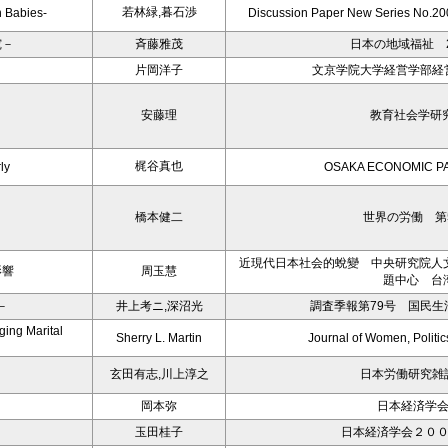
若林緑,暮石渉
n Babies-
Discussion Paper New Series No.200
究－
斉藤雅茂
日本の地域福祉 2
片岡洋子
文京学院大学経営学部経営
－
安藤理
教育社会学研究
梶谷真也
ly
OSAKA ECONOMIC PAP
橋本健二
世界の労働 第5
近現代日本社会的蛻變 中央研究院人
影響
周玉慧
題中心 台
－
井上考ニ,深沼光
調査季報第79号 国民
ing Marital
Sherry L. Martin
Journal of Women, Politic
玄田有志,川上淳之
日本労働研究雑誌
岡本弥
日本経済学
玉田桂子
日本経済学会２０