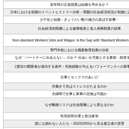
若年時の正規就業は結婚を早めるか？
日本における初婚のイベントヒストリー分析－周囲の社会経済状況が初婚に
少子化と結婚－きょうだい数の減少の及ぼす影響－
社会経済的階層による健康格差と老人保険制度の効果
Non-standard Workers’Jobs and Wages: Is the Gap with Standard Worker
専門学校における職業教育効果の分析
なぜ「パートナーに出会えない」のか？-出会いを可能とする要因・阻害
2度目の開業者が成功する条件－失敗経験が与えるパフォーマンスへの影
仕事とセックスのあいだ
共働きで夫はストレスがたまるのか
夫婦間で仕事と家事の交換は可能か
なぜ離婚リスクは社会階層により異なるのか
性別役割分業と政治参加
誰にも頼れない人たち－JGSS2003から見る孤立者の背景