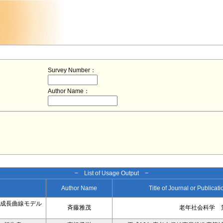
Survey Number：
Author Name：
− List of Usage Output −
Author Name
Title of Journal or Publicat
在成長曲線モデル
斉藤雅茂
老年社会科学 第