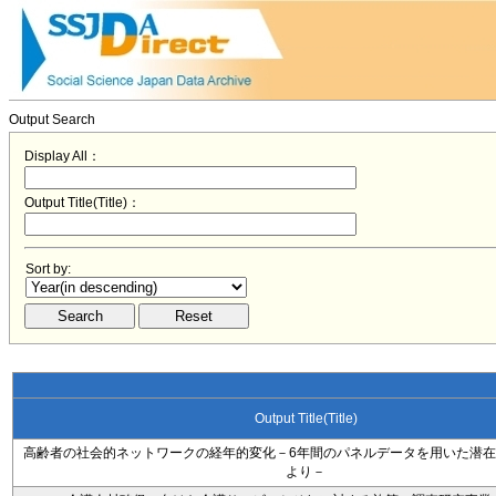
Output Search
Display All：
Output Title(Title)：
Sort by:
Output Title(Title)
高齢者の社会的ネットワークの経年的変化－6年間のパネルデータを用いた潜
より－