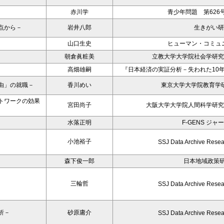
赤川学
青少年問題 第626
点から－
岩井八郎
生きがい研
山口生史
ヒューマン・コミュ
朝倉眞粧美
立教大学大学院社会学研究科年
高畑雄嗣
『日本経済の実証分析－失われた10
由」の就職－
香川めい
東京大学大学院教育学研
トワークの効果
宮田尚子
大阪大学大学院人間科学研究
水落正明
F-GENS ジャ
小池裕子
SSJ Data Archive Resea
森下俊一郎
日本地域政策
三輪哲
SSJ Data Archive Resea
析－
砂原庸介
SSJ Data Archive Resea