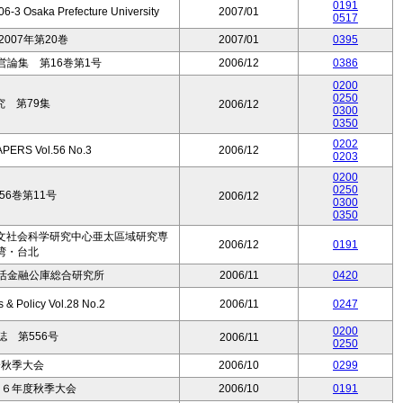
0191
6-3 Osaka Prefecture University
2007/01
0517
007年第20巻
2007/01
0395
論集 第16巻第1号
2006/12
0386
0200
0250
 第79集
2006/12
0300
0350
0202
ERS Vol.56 No.3
2006/12
0203
0200
0250
6巻第11号
2006/12
0300
0350
文社会科学研究中心亜太區域研究専
2006/12
0191
湾・台北
生活金融公庫総合研究所
2006/11
0420
s & Policy Vol.28 No.2
2006/11
0247
0200
 第556号
2006/11
0250
会秋季大会
2006/10
0299
０６年度秋季大会
2006/10
0191