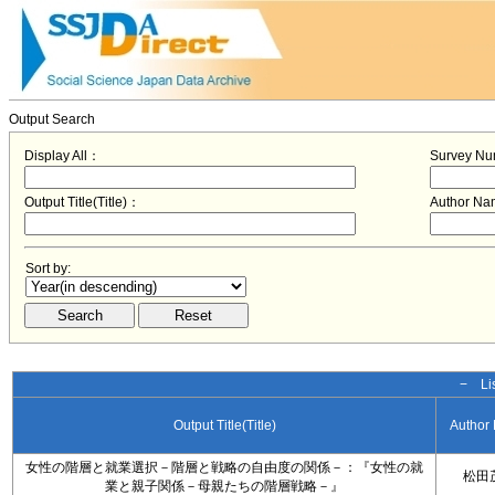
Output Search
Display All：
Survey N
Output Title(Title)：
Author N
Sort by:
− Lis
Output Title(Title)
Author
女性の階層と就業選択－階層と戦略の自由度の関係－：『女性の就
松田
業と親子関係－母親たちの階層戦略－』