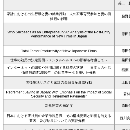
英二 
家計における出生行動と妻の就業行動－夫の家事育児参加と妻の価
藤野
値観の影響
Who Succeeds as an Entrepreneur? An Analysis of the Post-Entry
原田
Performance of New Firms in Japan
原田
Total Factor Productivity of New Japanese Firms
仕事の効用の決定要因～メンタルへルスへの影響も考慮して～
柴田
インターネットの認知や利用に関する格差の状況 「日本人の生活
稲葉
価値観調査1996年」の個票データを用いた分析
老後生活リスクと家計の金融資産形成行動
上田
Retirement Saving in Japan: With Emphasis on the Impact of Social
若
Security and Retirement Payments”
新規開業の満足度
原田
日本における正社員の企業帰属意識－その構成要素と影響を与える
西川
要因，及び結果についての実証分析－