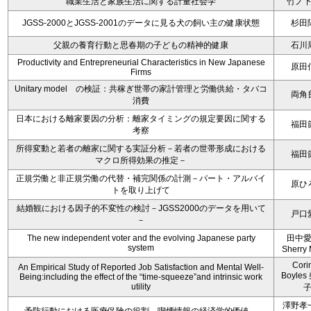
職業生活と家族生活に関する計量社会学
竹ノ
JGSS-2000とJGSS-2001のデータに見る犬の飼い主の健康状態
杉田
父親の養育行動と思春期の子どもの精神的健康
石川
Productivity and Entrepreneurial Characteristics in New Japanese
原田
Firms
Unitary model の検証：共稼ぎ世帯の家計管理と労働供給・タバコ
両角
消費
日本における離家要因の分析：離家タイミングの規定要因に関する
福田
考察
所得変動と若者の離家に関する実証分析－若者の世帯形成における
福田
マクロ所得効果の推定－
正規労働と非正規労働の代替・補完関係の計測－パート・アルバイ
原ひ
トを取り上げて
結婚観における因子的不変性の検討－JGSS2000のデータを用いて
戸口
－
The new independent voter and the evolving Japanese party
田中
system
Sherry 
Cori
An Empirical Study of Reported Job Satisfaction and Mental Well-
Boyle
Being:including the effect of the “time-squeeze”and intrinsic work
utility
澤野孝