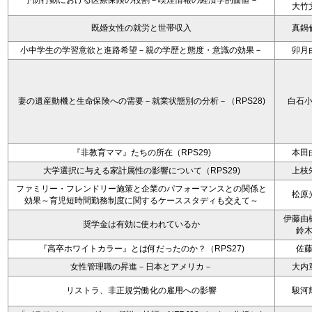
予防行動における医療保険の役割－喫煙情報の経済学的価値－
大竹
既婚女性の就労と世帯収入
真鍋
小中学生の学習意欲と進路希望－親の学歴と態度・意識の効果－
卯月
妻の遺産動機と生命保険への需要－就業状態別の分析－（RPS28)
白石
『非教育ママ』たちの所在（RPS29)
本田
大学選択に与える家計属性の影響について（RPS29)
上枝
ファミリー・フレンドリー施策と企業のパフォーマンスとの関係と
松原
効果～育児短時間勤務制度に関するケーススタディも交えて～
伊藤由
奨学金は有効に使われているか
鈴
『高卒ホワイトカラー』とは何だったのか？（RPS27)
佐
女性管理職の昇進－日本とアメリカ－
大内
リストラ、非正規労働化の雇用への影響
駿河