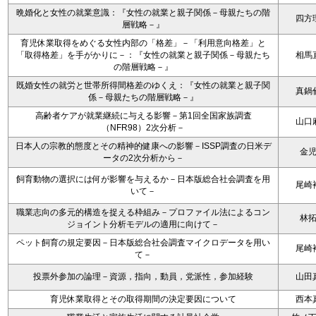
晩婚化と女性の就業意識：『女性の就業と親子関係－母親たちの階
四方
層戦略－』
育児休業取得をめぐる女性内部の「格差」－「利用意向格差」と
「取得格差」を手がかりに－：『女性の就業と親子関係－母親たち
相馬
の階層戦略－』
既婚女性の就労と世帯所得間格差のゆくえ：『女性の就業と親子関
真鍋
係－母親たちの階層戦略－』
高齢者ケアが就業継続に与える影響－第1回全国家族調査
山口
（NFR98）2次分析－
日本人の宗教的態度とその精神的健康への影響－ISSP調査の日米デ
金
ータの2次分析から－
飼育動物の選択には何が影響を与えるか－日本版総合社会調査を用
尾崎
いて－
職業志向の多元的構造を捉える枠組み－プロファイル法によるコン
林
ジョイント分析モデルの適用に向けて－
ペット飼育の規定要因－日本版総合社会調査マイクロデータを用い
尾崎
て－
投票外参加の論理－資源，指向，動員，党派性，参加経験
山田
育児休業取得とその取得期間の決定要因について
西本