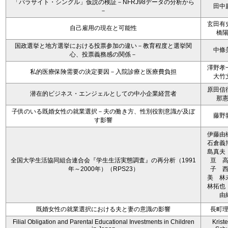
「パラサイト・シングル」仮説の検証－NFRJ98データの分析から
田中
－
玄田有
自己雇用の現在と可能性
橋
国政選挙と地方選挙における投票参加の違い－教育程度と選挙関
中條
心、投票義務感の関係－
澤野孝
私的医療保険需要の決定要因－入院診療と医療費負担
大竹
原田信
潜在的ビジネス・エンジェルとしての中小企業経営者
那
子供のいる既婚女性の就業選択－夫の働き方、性別役割意識が及ぼ
藤野
す影響
伊藤
石倉義
島真夫
全国大学生活協同組合連合会『学生生活実態調査』の再分析（1991
亘 
年～2000年）（RPS23）
子 
美 
林拓也
由
既婚女性の就業選択における夫と妻の意識の影響
長町
Filial Obligation and Parental Educational Investments in Children
Kriste