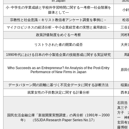
in Japan
Schu
小･中学生の学業成績と学校外学習時間に関する一考察―社会階層を
小
媒体として―
宗教性と社会意識－キリスト教信者アンケート調査を事例に－
松
マイクロビジネスの経済分析－中小企業経営者の実態と雇用創出－
三谷
政策評価制度をめぐる一考察
河村
リストラされた者の開業の成否
大井
1990年代における日本の中小製造企業の技能形成に関する実証研究
馬
Who Succeeds as an Entrepreneur? An Analysis of the Post-Entry
原田
Performance of New Firms in Japan
データパターン間の距離に基づく不完全データに関する診断方法
稲葉
就業女性の子供数決定に関する計量分析
西本
石田浩
真三子
方子 
国民生活金融公庫「新規開業実態調査」の再分析（1991年～2000
一 
年） （SSJDA Research Paper Series No.17）
玄田有
藤博樹