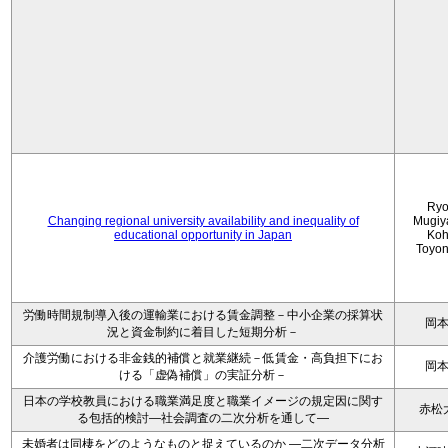
Ryo
Changing regional university availability and inequality of
Mugiy
educational opportunity in Japan
Koh
Toyo
労働時間規制導入後の運輸業における賃金調整－中小企業の採算状
岡
況と資金制約に着目した短期分析－
介護労働における非金銭的補償と就業継続－低賃金・高負担下にお
岡
ける「虚偽補償」の実証分析－
日本の学校教員における職業満足度と職業イメージの規定因に関す
赤松
る包括的検討―社会調査の二次分析を通して―
未婚者は同棲をどのようなものと捉えているのか —二次データ分析