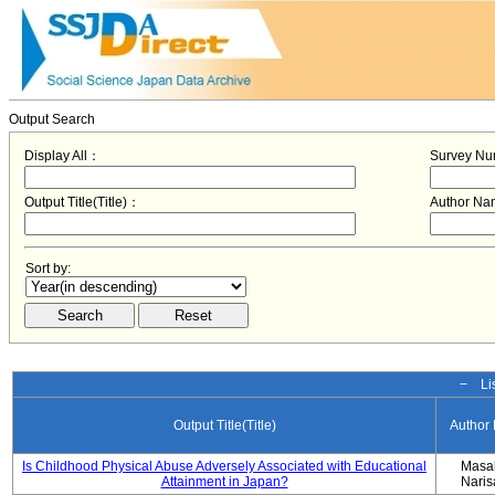
Output Search
Display All：
Survey N
Output Title(Title)：
Author N
Sort by:
− Lis
Output Title(Title)
Author
Is Childhood Physical Abuse Adversely Associated with Educational
Masa
Attainment in Japan?
Nari