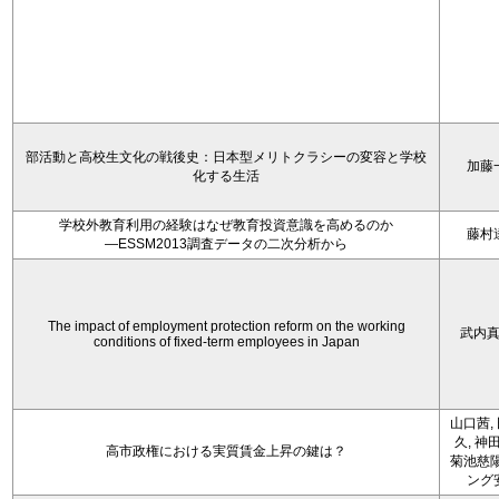
部活動と高校生文化の戦後史：日本型メリトクラシーの変容と学校
加藤
化する生活
学校外教育利用の経験はなぜ教育投資意識を高めるのか
藤村
―ESSM2013調査データの二次分析から
The impact of employment protection reform on the working
武内
conditions of fixed-term employees in Japan
山口茜,
久, 神
高市政権における実質賃金上昇の鍵は？
菊池慈陽
ング