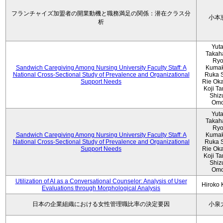
フランチャイズ加盟者の開業動機と職務満足の関係：潜在クラス分
小本
析
Yut
Takah
Ryo
Sandwich Caregiving Among Nursing University Faculty Staff: A
Kumak
National Cross-Sectional Study of Prevalence and Organizational
Ruka S
Support Needs
Rie Ok
Koji T
Shiz
Omo
Yut
Takah
Ryo
Sandwich Caregiving Among Nursing University Faculty Staff: A
Kumak
National Cross-Sectional Study of Prevalence and Organizational
Ruka S
Support Needs
Rie Ok
Koji T
Shiz
Omo
Utilization of AI as a Conversational Counselor: Analysis of User
Hiroko
Evaluations through Morphological Analysis
日本の企業組織における女性管理職比率の決定要因
小泉