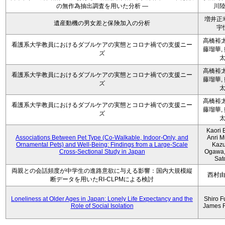
の無作為抽出調査を用いた分析 ―
川
増井正
遺産動機の男女差と保険加入の分析
宇
高橋裕太
看護系大学教員におけるダブルケアの実態とコロナ禍での支援ニー
藤瑠華,
ズ
高橋裕太
看護系大学教員におけるダブルケアの実態とコロナ禍での支援ニー
藤瑠華,
ズ
高橋裕太
看護系大学教員におけるダブルケアの実態とコロナ禍での支援ニー
藤瑠華,
ズ
Kaori 
Associations Between Pet Type (Co-Walkable, Indoor-Only, and
Anri M
Ornamental Pets) and Well-Being: Findings from a Large-Scale
Kaz
Cross-Sectional Study in Japan
Ogawa,
Sat
両親との会話頻度が中学生の進路意欲に与える影響：国内大規模縦
西村
断データを用いたRI-CLPMによる検討
Loneliness at Older Ages in Japan: Lonely Life Expectancy and the
Shiro F
Role of Social Isolation
James 