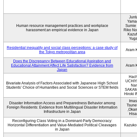
Junt
Yama
Human resource management practices and workplace
Sumie 
harassment:an empirical evidence in Japan
Riko No
Kazu
Yug
Residential inequality and social class perceptions: a case study of
Aram 
the Tokyo metropolitan area
Does the Discrepancy Between Educational Aspiration and
Educational Attainment Affect Life Satisfaction? Evidence from
Aram 
Japan
Hach
UCHIY
Bivariate Analysis of Factors Associated with Japanese High School
Na
Students’ Choice of Humanities and Social Sciences or STEM fields
SAKAM
Hiroki
Imas
Disaster Information Access and Preparedness Behavior among
Tsune
Foreign Residents: Evidence from Multilingual Disaster Information
,Oka
Infrastructure in Japan
Hisa
Reconfiguring Class Voting in a Dominant-Party Democracy:
Horizontal Differentiation and Value-Mediated Political Cleavages
Kazuko
in Japan