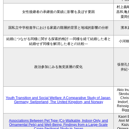
村上義昭
女性後継者の承継後の業績に影響を及ぼす要因
昌和,亀
栗岡
国私立中学校進学における家庭の階層的背景と地域的影響の分析
濱本
結婚につながる同棲に関する探索的検討 ―同棲を経て結婚した者と
小河
結婚せず同棲を解消した者との比較―
張替孔
政治参加にみる無党派層の変化
井紀
Akio Inu
Skrob
Youth Transition and Social Welfare: A Comparative Study of Japan,
Chris
Germany, Switzerland, The United Kingdom, and Norway
Imdorf, 
Reissig
Bigg
Kaori 
Associations Between Pet Type (Co-Walkable, Indoor-Only, and
Anri M
Ornamental Pets) and Well-Being: Findings from a Large-Scale
Kaz
Cross-Sectional Study in Japan
Ogawa,