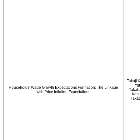
Takuji 
Yu
Households' Wage Growth Expectations Formation: The Linkage
Takah
with Price Inflation Expectations
Kos
Taka