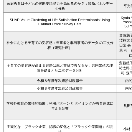
家庭教育は子どもの援助要請能力を高めるのか？：縦断パネルデー
平光
タ分析
Kyoto 
SHAP-Value Clustering of Life Satisfaction Determinants Using
Yoshi
Cabinet Office Survey Data
Sui
齋藤慈子
澤祐太 
社会における子育ての受容感：当事者と非当事者のデータ の二次分
田梨 央
析（研究計画）
茉 莉・
齋藤慈子
子育ての受容感が高まる経路は親と非親で異なるか：共同繁殖の理
祐太郎,
論を踏まえた二次データ分析
莉, 森
令和８年度年次経済財政報告
内
令和８年度年次経済財政報告
内
学校外教育の累積的効果：利用パターンと タイミングが教育達成に
眞田
与える影響
主観的な「ブラック企業」認識の変化と「ブラック企業問題」の現
小林
状