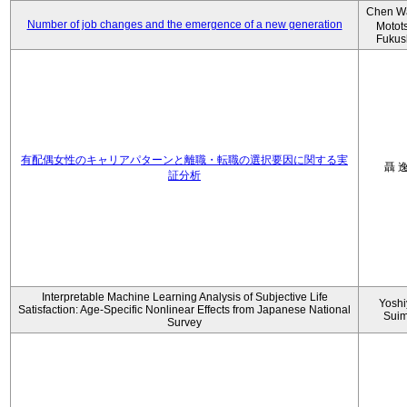
Chen W
Number of job changes and the emergence of a new generation
Motot
Fukus
有配偶女性のキャリアパターンと離職・転職の選択要因に関する実
聶 
証分析
Interpretable Machine Learning Analysis of Subjective Life
Yoshi
Satisfaction: Age-Specific Nonlinear Effects from Japanese National
Sui
Survey