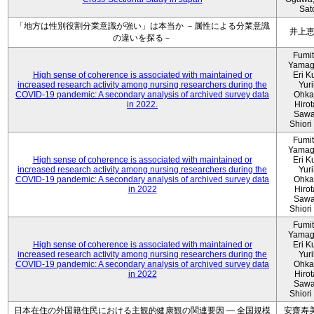
Sat
「地方は性別役割分業意識が強い」は本当か －属性による分業意識
井上
の違いを探る－
Fumi
Yamag
High sense of coherence is associated with maintained or
Eri K
increased research activity among nursing researchers during the
Yur
COVID-19 pandemic: A secondary analysis of archived survey data
Ohka
in 2022.
Hiro
Sawa
Shiori 
Fumi
Yamag
High sense of coherence is associated with maintained or
Eri K
increased research activity among nursing researchers during the
Yur
COVID-19 pandemic: A secondary analysis of archived survey data
Ohka
in 2022
Hiro
Sawa
Shiori 
Fumi
Yamag
High sense of coherence is associated with maintained or
Eri K
increased research activity among nursing researchers during the
Yur
COVID-19 pandemic: A secondary analysis of archived survey data
Ohka
in 2022
Hiro
Sawa
Shiori 
日本在住の外国籍住民における主観的健康観の関連要因 ― 全国規模
安齋寿美