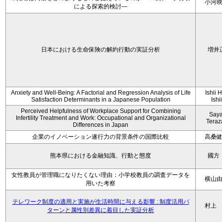
小河
による探索的検討—
日本における生命保険の解約行動の実証分析
増井
Anxiety and Well-Being: A Factorial and Regression Analysis of Life
Ishii 
Satisfaction Determinants in a Japanese Population
Ishi
Perceived Helpfulness of Workplace Support for Combining
Say
Infertility Treatment and Work: Occupational and Organizational
Tera
Differences in Japan
企業のイノベーション遂行力の背景条件の国際比較
高桑
熊本県における金融知識、行動と態度
國方
女性教員が管理職になりたくない理由：小学校教員の調査データを
横山
用いた考察
テレワーク制度の適用と実施が生活時間に与える影響 : 制度活用パ
村上
ターンと属性別差異に着目した実証分析