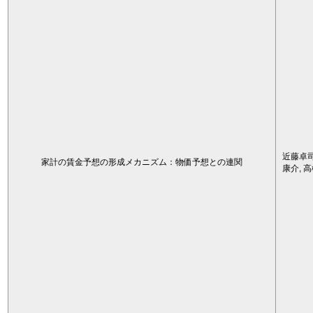
近藤卓司
家計の賃金予想の形成メカニズム：物価予想との連関
康介, 