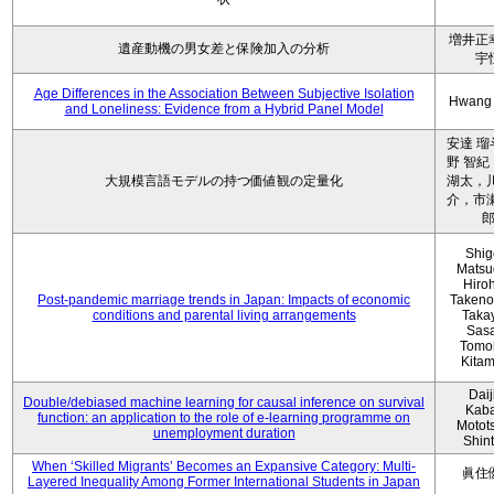
増井正
遺産動機の男女差と保険加入の分析
宇
Age Differences in the Association Between Subjective Isolation
Hwang
and Loneliness: Evidence from a Hybrid Panel Model
安達 瑠
野 智紀
大規模言語モデルの持つ価値観の定量化
湖太，川
介，市瀬
Shig
Matsu
Hiro
Post-pandemic marriage trends in Japan: Impacts of economic
Takeno
conditions and parental living arrangements
Taka
Sasa
Tomo
Kita
Daij
Double/debiased machine learning for causal inference on survival
Kaba
function: an application to the role of e-learning programme on
Motot
unemployment duration
Shin
When ‘Skilled Migrants’ Becomes an Expansive Category: Multi-
眞住
Layered Inequality Among Former International Students in Japan