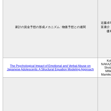
近藤卓
家計の賃金予想の形成メカニズム : 物価予想との連関
富康介
優
Ko
NAKAZ
The Psychological Impact of Emotional and Verbal Abuse on
Shot
Japanese Adolescents: A Structural Equation Modeling Approach
MIW
Mamik