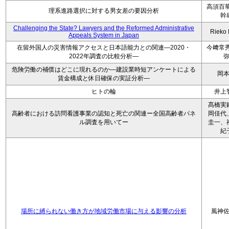
高須百華
理系進路選択に対する男女差の要因分析
幹
Challenging the State? Lawyers and the Reformed Administrative
Rieko
Appeals System in Japan
在留外国人の災害情報アクセスと日本語能力との関連―2020・
今﨑常秀
2022年調査の比較分析―
危険労働の補償はどこに現れるのか―建設業時短アンケートによる
岡
賃金構成と休日確保の実証分析―
ヒトの輪
井上
髙橋実
高齢者における訪問看護事業の認知と死亡の関連ー全国高齢者パネ
岡佳代
ル調査を用いてー
圭一、
紀
場所に縛られない働き方が地域労働市場に与える影響の分析
風神