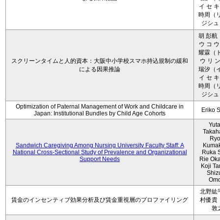
イ セ キ
時周（リ
ジシュ 
胡 彭航
ウ コ ウ
耀霖（ト
スクリーンタイムと人的資本：大阪中小学校スマホ持込規制の緩和
ウ リ ン
による因果推論
瑞汐（イ
イ セ キ
時周（リ
ジシュ 
Optimization of Paternal Management of Work and Childcare in
Eriko 
Japan: Institutional Bundles by Child Age Cohorts
Yut
Takah
Ryo
Sandwich Caregiving Among Nursing University Faculty Staff: A
Kumak
National Cross-Sectional Study of Prevalence and Organizational
Ruka S
Support Needs
Rie Ok
Koji T
Shiz
Omo
北野紘
賃金のインセンティブ効果分析及び賃金重視層のプロファイリング
村優貴
敦