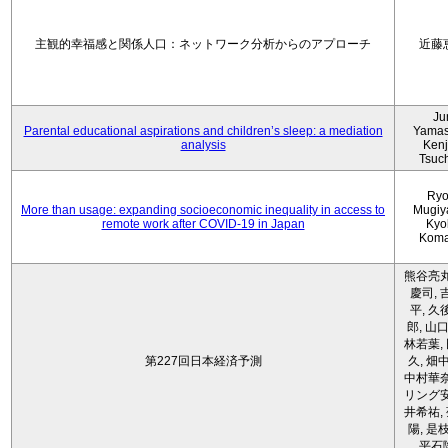
主観的幸福感と関係人口：ネットワーク分析からのアプローチ
近藤
Ju
Parental educational aspirations and children’s sleep: a mediation
Yamas
analysis
Kenji
Tsuc
Ryo
More than usage: expanding socioeconomic inequality in access to
Mugiy
remote work after COVID-19 in Japan
Kyo
Koma
熊谷亮丸
慶司, 
平, 久
郎, 山口
林若葉,
第227回日本経済予測
久, 畑
中村華奈
リング安
井希祐,
陽, 是
平石