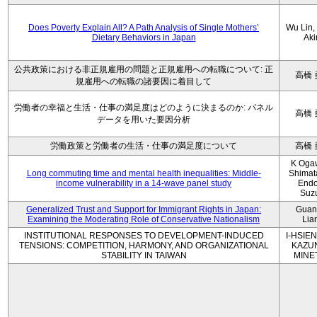
Does Poverty Explain All? A Path Analysis of Single Mothers’
Wu Lin, 
Dietary Behaviors in Japan
Aki
公共政策における非正規雇用の問題と正規雇用への転職について: 正
高橋 
規雇用への転職の諸要因に着目して
労働者の幸福と生活・仕事の満足度はどのように決まるのか: パネル
高橋 
データを用いた要因分析
労働政策と労働者の生活・仕事の満足度について
高橋 
K Oga
Long commuting time and mental health inequalities: Middle-
Shimat
income vulnerability in a 14-wave panel study
Endo
Suz
Generalized Trust and Support for Immigrant Rights in Japan:
Guan
Examining the Moderating Role of Conservative Nationalism
Lia
INSTITUTIONAL RESPONSES TO DEVELOPMENT-INDUCED
I-HSIEN
TENSIONS: COMPETITION, HARMONY, AND ORGANIZATIONAL
KAZU
STABILITY IN TAIWAN
MINE