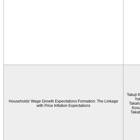
Takuji 
Yu
Households' Wage Growth Expectations Formation: The Linkage
Takah
with Price Inflation Expectations
Kos
Taka