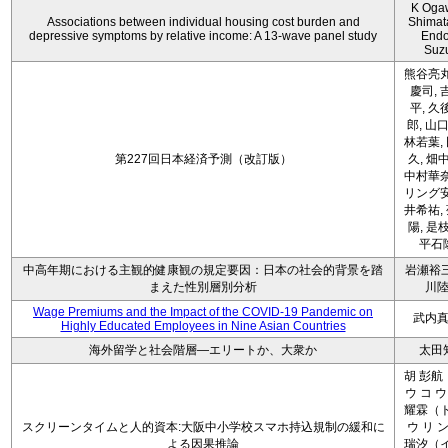
K Oga
Associations between individual housing cost burden and
Shimat
depressive symptoms by relative income: A 13-wave panel study
Endo
Suz
熊谷亮丸
慶司, 
平, 久
郎, 山口
林若葉,
第227回日本経済予測（改訂版）
久, 畑
中村華奈
リング安
井希祐,
陽, 是
平石
中高年期における主観的健康観の規定要因：日本の社会的背景を踏
岩瀬裕三
まえた性別層別分析
川
Wage Premiums and the Impact of the COVID‑19 Pandemic on
武内
Highly Educated Employees in Nine Asian Countries
海外留学と社会階層―エリートか、大衆か
太田
胡 彭航
ウ コ ウ
耀霖（ト
スクリーンタイムと人的資本:大阪中小学校スマホ持込規制の緩和に
ウ リ ン
よる因果推論
瑞汐（イ